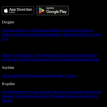
Dergiler
Tüm Dergiler
Ceo Life
Formsante
Maison Française
All About
History
Atlas
Auto Show
B-Mag
Burda
Ev Bahçe
Evim
HELLO!
Hey
Girl
History Of War
How It Works
İstanbul Life
Kore Pop
Pozitif
Start
Up
Yacht
Level
Elle Decoration
All About Space
Bebeğimle
Capital
Sayfalar
Abonelik Paketleri
Hakkımızda
Künye
Bize Ulaşın
Koşullar
Ön Bilgilendirme Formu
Gizlilik Sözleşmesi
Abonelik Sözleşmesi
Mesafeli Satış Sözleşmesi
Çerez Politikası
Teslimat ve İade
Yayın
İlkeleri