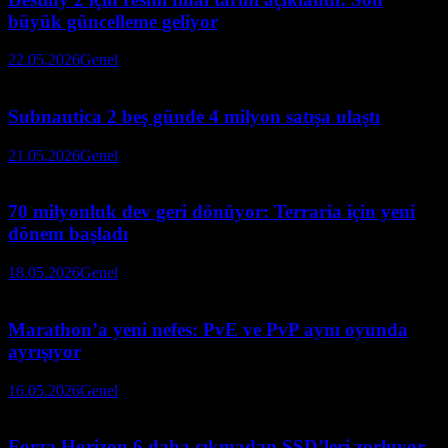
büyük güncelleme geliyor
22.05.2026
Genel
Subnautica 2 beş günde 4 milyon satışa ulaştı
21.05.2026
Genel
70 milyonluk dev geri dönüyor: Terraria için yeni
dönem başladı
18.05.2026
Genel
Marathon’a yeni nefes: PvE ve PvP aynı oyunda
ayrışıyor
16.05.2026
Genel
Forza Horizon 6 daha çıkmadan SSD’leri zorluyor