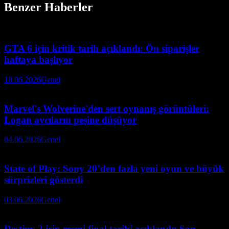
Benzer Haberler
GTA 6 için kritik tarih açıklandı: Ön siparişler
haftaya başlıyor
18.06.2026
Genel
Marvel's Wolverine'den sert oynanış görüntüleri:
Logan avcıların peşine düşüyor
04.06.2026
Genel
State of Play: Sony 20’den fazla yeni oyun ve büyük
sürprizleri gösterdi
03.06.2026
Genel
Destiny 2 için resmi final tarihi açıklandı: Son