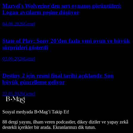
Marvel's Wolverine'den sert oynanış görüntüleri:
Logan avcıların peşine düşüyor
04.06.2026
Genel
State of Play: Sony 20’den fazla yeni oyun ve büyük
sürprizleri gösterdi
03.06.2026
Genel
Destiny 2 için resmi final tarihi açıklandı: Son
büyük güncelleme geliyor
22.05.2026
Genel
Sosyal medyada
B•Mag’i Takip Et!
88 dergi yayını, ilham veren podcastler, dikey diziler ve yapay zekâ
destekli içerikler bir arada. Ekranlarınızı dik tutun.