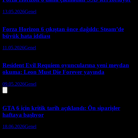
13.05.2026
Genel
Forza Horizon 6 çıkıştan önce dağıldı: Steam’de
büyük hata iddiası
11.05.2026
Genel
Resident Evil Requiem oyuncularına yeni meydan
okuma: Leon Must Die Forever yayında
09.05.2026
Genel
GTA 6 için kritik tarih açıklandı: Ön siparişler
haftaya başlıyor
18.06.2026
Genel