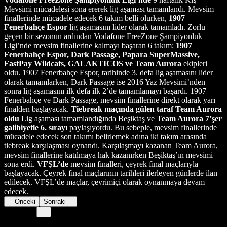
Mevsimi mücadelesi sona ererek lig aşaması tamamlandı. Mevsim
finallerinde mücadele edecek 6 takım belli olurken,
1907
Fenerbahçe Espor
lig aşamasını lider olarak tamamladı. Zorlu
geçen bir sezonun ardından Vodafone FreeZone Şampiyonluk
Ligi’nde mevsim finallerine kalmayı başaran 6 takım;
1907
Fenerbahçe Espor, Dark Passage, Papara SuperMassive,
FastPay Wildcats, GALAKTICOS ve Team Aurora
ekipleri
oldu. 1907 Fenerbahçe Espor, tarihinde 3. defa lig aşamasını lider
olarak tamamlarken, Dark Passage ise 2016 Yaz Mevsimi’nden
sonra lig aşamasını ilk defa ilk 2’de tamamlamayı başardı. 1907
Fenerbahçe ve Dark Passage, mevsim finallerine direkt olarak yarı
finalden başlayacak.
Tiebreak maçında gülen taraf Team Aurora
oldu
Lig aşaması tamamlandığında Beşiktaş ve
Team Aurora 7’şer
galibiyetle 6. sırayı
paylaşıyordu. Bu sebeple, mevsim finallerinde
mücadele edecek son takımı belirlemek adına iki takım arasında
tiebreak karşılaşması oynandı. Karşılaşmayı kazanan Team Aurora,
mevsim finallerine katılmaya hak kazanırken Beşiktaş’ın mevsimi
sona erdi.
VFŞL’de
mevsim finalleri, çeyrek final maçlarıyla
başlayacak. Çeyrek final maçlarının tarihleri ilerleyen günlerde ilan
edilecek. VFŞL’de maçlar, çevrimiçi olarak oynanmaya devam
edecek.
Önceki
Sonraki