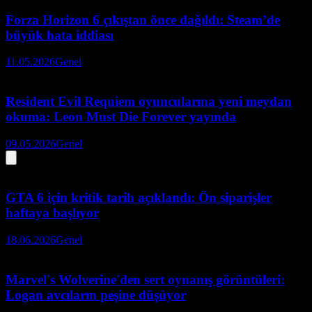
Forza Horizon 6 çıkıştan önce dağıldı: Steam’de
büyük hata iddiası
11.05.2026
Genel
Resident Evil Requiem oyuncularına yeni meydan
okuma: Leon Must Die Forever yayında
09.05.2026
Genel
GTA 6 için kritik tarih açıklandı: Ön siparişler
haftaya başlıyor
18.06.2026
Genel
Marvel's Wolverine'den sert oynanış görüntüleri:
Logan avcıların peşine düşüyor