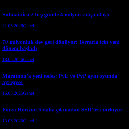
Subnautica 2 beş günde 4 milyon satışa ulaştı
21.05.2026
Genel
70 milyonluk dev geri dönüyor: Terraria için yeni
dönem başladı
18.05.2026
Genel
Marathon’a yeni nefes: PvE ve PvP aynı oyunda
ayrışıyor
16.05.2026
Genel
Forza Horizon 6 daha çıkmadan SSD’leri zorluyor
13.05.2026
Genel