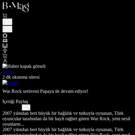
Genel
2 dk okunma süresi
War Rock serüveni Papaya ile devam ediyor!
İçeriği Paylaş
2007 yılından beri büyük bir bağlılık ve tutkuyla oynanan, Türk
oyuncular tarafından da bir hayli rağbet gören War Rock, yeni nesil
oyunların...
2007 yılından beri büyük bir bağlılık ve tutkuyla oynanan, Türk
oyuncular tarafından da bir hayli rağbet gören War Rock, yeni nesil