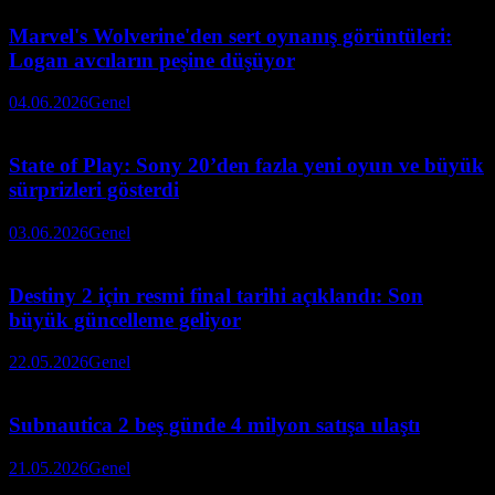
Marvel's Wolverine'den sert oynanış görüntüleri:
Logan avcıların peşine düşüyor
04.06.2026
Genel
State of Play: Sony 20’den fazla yeni oyun ve büyük
sürprizleri gösterdi
03.06.2026
Genel
Destiny 2 için resmi final tarihi açıklandı: Son
büyük güncelleme geliyor
22.05.2026
Genel
Subnautica 2 beş günde 4 milyon satışa ulaştı
21.05.2026
Genel