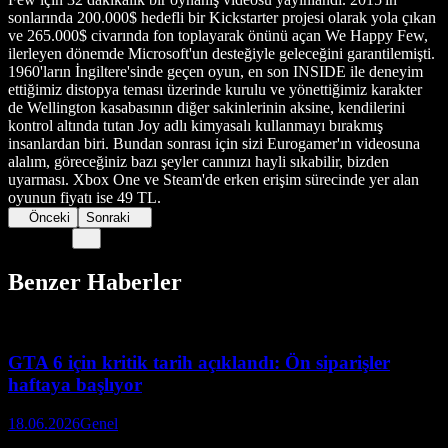
sonlarında 200.000$ hedefli bir Kickstarter projesi olarak yola çıkan
ve 265.000$ civarında fon toplayarak önünü açan We Happy Few,
ilerleyen dönemde Microsoft'un desteğiyle geleceğini garantilemişti.
1960'ların İngiltere'sinde geçen oyun, en son INSIDE ile deneyim
ettiğimiz distopya teması üzerinde kurulu ve yönettiğimiz karakter
de Wellington kasabasının diğer sakinlerinin aksine, kendilerini
kontrol altında tutan Joy adlı kimyasalı kullanmayı bırakmış
insanlardan biri. Bundan sonrası için sizi Eurogamer'ın videosuna
alalım, göreceğiniz bazı şeyler canınızı hayli sıkabilir, bizden
uyarması. Xbox One ve Steam'de erken erişim sürecinde yer alan
oyunun fiyatı ise 49 TL.
Önceki
Sonraki
Benzer Haberler
GTA 6 için kritik tarih açıklandı: Ön siparişler
haftaya başlıyor
18.06.2026
Genel