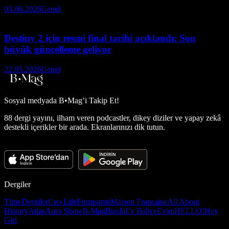
03.06.2026
Genel
Destiny 2 için resmi final tarihi açıklandı: Son
büyük güncelleme geliyor
22.05.2026
Genel
Sosyal medyada
B•Mag’i Takip Et!
88 dergi yayını, ilham veren podcastler, dikey diziler ve yapay zekâ
destekli içerikler bir arada. Ekranlarınızı dik tutun.
Dergiler
Tüm Dergiler
Ceo Life
Formsante
Maison Française
All About
History
Atlas
Auto Show
B-Mag
Burda
Ev Bahçe
Evim
HELLO!
Hey
Girl