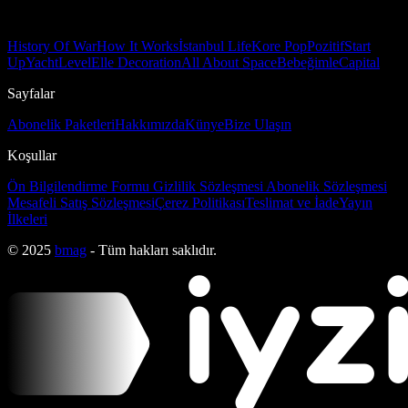
History Of War
How It Works
İstanbul Life
Kore Pop
Pozitif
Start
Up
Yacht
Level
Elle Decoration
All About Space
Bebeğimle
Capital
Sayfalar
Abonelik Paketleri
Hakkımızda
Künye
Bize Ulaşın
Koşullar
Ön Bilgilendirme Formu
Gizlilik Sözleşmesi
Abonelik Sözleşmesi
Mesafeli Satış Sözleşmesi
Çerez Politikası
Teslimat ve İade
Yayın
İlkeleri
© 2025
bmag
- Tüm hakları saklıdır.