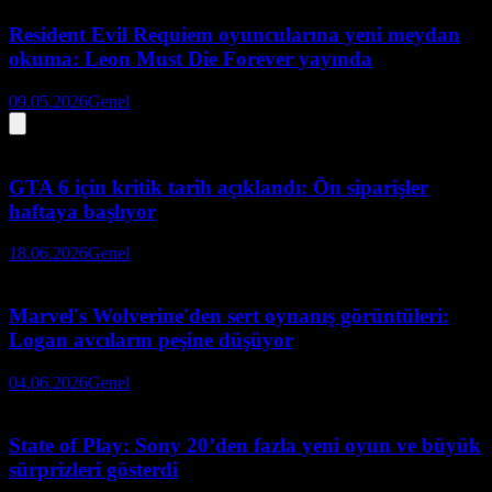
Resident Evil Requiem oyuncularına yeni meydan
okuma: Leon Must Die Forever yayında
09.05.2026
Genel
GTA 6 için kritik tarih açıklandı: Ön siparişler
haftaya başlıyor
18.06.2026
Genel
Marvel's Wolverine'den sert oynanış görüntüleri:
Logan avcıların peşine düşüyor
04.06.2026
Genel
State of Play: Sony 20’den fazla yeni oyun ve büyük
sürprizleri gösterdi