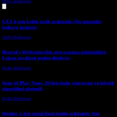
09.05.2026
Genel
GTA 6 için kritik tarih açıklandı: Ön siparişler
haftaya başlıyor
18.06.2026
Genel
Marvel's Wolverine'den sert oynanış görüntüleri:
Logan avcıların peşine düşüyor
04.06.2026
Genel
State of Play: Sony 20’den fazla yeni oyun ve büyük
sürprizleri gösterdi
03.06.2026
Genel
Destiny 2 için resmi final tarihi açıklandı: Son