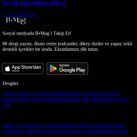
büyük güncelleme geliyor
22.05.2026
Genel
Sosyal medyada
B•Mag’i Takip Et!
88 dergi yayını, ilham veren podcastler, dikey diziler ve yapay zekâ
destekli içerikler bir arada. Ekranlarınızı dik tutun.
Dergiler
Tüm Dergiler
Ceo Life
Formsante
Maison Française
All About
History
Atlas
Auto Show
B-Mag
Burda
Ev Bahçe
Evim
HELLO!
Hey
Girl
History Of War
How It Works
İstanbul Life
Kore Pop
Pozitif
Start
Up
Yacht
Level
Elle Decoration
All About Space
Bebeğimle
Capital