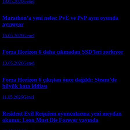
18.05.2026
Genel
Marathon’a yeni nefes: PvE ve PvP aynı oyunda
ayrışıyor
16.05.2026
Genel
Forza Horizon 6 daha çıkmadan SSD’leri zorluyor
13.05.2026
Genel
Forza Horizon 6 çıkıştan önce dağıldı: Steam’de
büyük hata iddiası
11.05.2026
Genel
Resident Evil Requiem oyuncularına yeni meydan
okuma: Leon Must Die Forever yayında