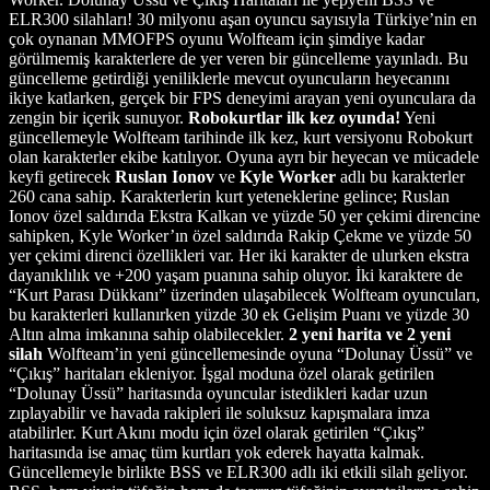
ELR300 silahları! 30 milyonu aşan oyuncu sayısıyla Türkiye’nin en
çok oynanan MMOFPS oyunu Wolfteam için şimdiye kadar
görülmemiş karakterlere de yer veren bir güncelleme yayınladı. Bu
güncelleme getirdiği yeniliklerle mevcut oyuncuların heyecanını
ikiye katlarken, gerçek bir FPS deneyimi arayan yeni oyunculara da
zengin bir içerik sunuyor.
Robokurtlar ilk kez oyunda!
Yeni
güncellemeyle Wolfteam tarihinde ilk kez, kurt versiyonu Robokurt
olan karakterler ekibe katılıyor. Oyuna ayrı bir heyecan ve mücadele
keyfi getirecek
Ruslan Ionov
ve
Kyle Worker
adlı bu karakterler
260 cana sahip. Karakterlerin kurt yeteneklerine gelince; Ruslan
Ionov özel saldırıda Ekstra Kalkan ve yüzde 50 yer çekimi direncine
sahipken, Kyle Worker’ın özel saldırıda Rakip Çekme ve yüzde 50
yer çekimi direnci özellikleri var. Her iki karakter de ulurken ekstra
dayanıklılık ve +200 yaşam puanına sahip oluyor. İki karaktere de
“Kurt Parası Dükkanı” üzerinden ulaşabilecek Wolfteam oyuncuları,
bu karakterleri kullanırken yüzde 30 ek Gelişim Puanı ve yüzde 30
Altın alma imkanına sahip olabilecekler.
2 yeni harita ve 2 yeni
silah
Wolfteam’in yeni güncellemesinde oyuna “Dolunay Üssü” ve
“Çıkış” haritaları ekleniyor. İşgal moduna özel olarak getirilen
“Dolunay Üssü” haritasında oyuncular istedikleri kadar uzun
zıplayabilir ve havada rakipleri ile soluksuz kapışmalara imza
atabilirler. Kurt Akını modu için özel olarak getirilen “Çıkış”
haritasında ise amaç tüm kurtları yok ederek hayatta kalmak.
Güncellemeyle birlikte BSS ve ELR300 adlı iki etkili silah geliyor.