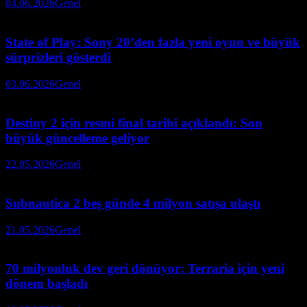
04.06.2026
Genel
State of Play: Sony 20’den fazla yeni oyun ve büyük
sürprizleri gösterdi
03.06.2026
Genel
Destiny 2 için resmi final tarihi açıklandı: Son
büyük güncelleme geliyor
22.05.2026
Genel
Subnautica 2 beş günde 4 milyon satışa ulaştı
21.05.2026
Genel
70 milyonluk dev geri dönüyor: Terraria için yeni
dönem başladı