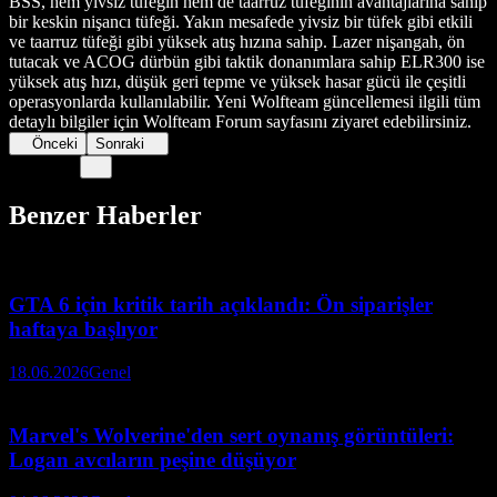
BSS, hem yivsiz tüfeğin hem de taarruz tüfeğinin avantajlarına sahip
bir keskin nişancı tüfeği. Yakın mesafede yivsiz bir tüfek gibi etkili
ve taarruz tüfeği gibi yüksek atış hızına sahip. Lazer nişangah, ön
tutacak ve ACOG dürbün gibi taktik donanımlara sahip ELR300 ise
yüksek atış hızı, düşük geri tepme ve yüksek hasar gücü ile çeşitli
operasyonlarda kullanılabilir. Yeni Wolfteam güncellemesi ilgili tüm
detaylı bilgiler için Wolfteam Forum sayfasını ziyaret edebilirsiniz.
Önceki
Sonraki
Benzer Haberler
GTA 6 için kritik tarih açıklandı: Ön siparişler
haftaya başlıyor
18.06.2026
Genel
Marvel's Wolverine'den sert oynanış görüntüleri:
Logan avcıların peşine düşüyor