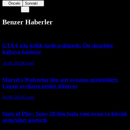
Önceki
Sonraki
Benzer Haberler
GTA 6 için kritik tarih açıklandı: Ön siparişler
haftaya başlıyor
18.06.2026
Genel
Marvel's Wolverine'den sert oynanış görüntüleri:
Logan avcıların peşine düşüyor
04.06.2026
Genel
State of Play: Sony 20’den fazla yeni oyun ve büyük
sürprizleri gösterdi