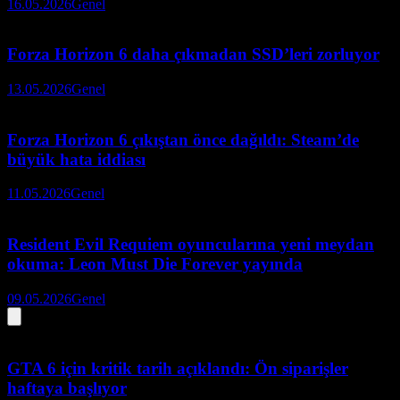
16.05.2026
Genel
Forza Horizon 6 daha çıkmadan SSD’leri zorluyor
13.05.2026
Genel
Forza Horizon 6 çıkıştan önce dağıldı: Steam’de
büyük hata iddiası
11.05.2026
Genel
Resident Evil Requiem oyuncularına yeni meydan
okuma: Leon Must Die Forever yayında
09.05.2026
Genel
GTA 6 için kritik tarih açıklandı: Ön siparişler
haftaya başlıyor