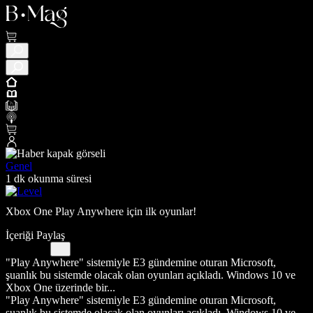
Genel
1 dk okunma süresi
Xbox One Play Anywhere için ilk oyunlar!
İçeriği Paylaş
"Play Anywhere" sistemiyle E3 gündemine oturan Microsoft,
şuanlık bu sistemde olacak olan oyunları açıkladı. Windows 10 ve
Xbox One üzerinde bir...
"Play Anywhere" sistemiyle E3 gündemine oturan Microsoft,
şuanlık bu sistemde olacak olan oyunları açıkladı. Windows 10 ve