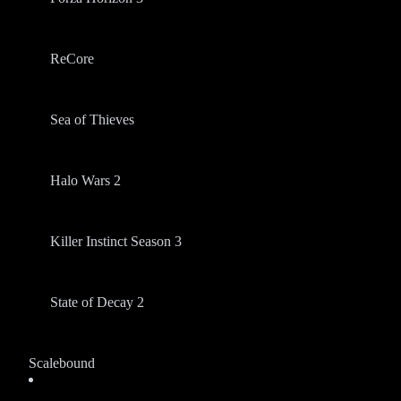
ReCore
Sea of Thieves
Halo Wars 2
Killer Instinct Season 3
State of Decay 2
Scalebound