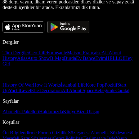
88 dergi yayını, ilham veren podcastler, dikey diziler ve yapay zekâ
destekli içerikler bir arada. Ekranlarınızı dik tutun.
Dergiler
Tüm Dergiler
Ceo Life
Formsante
Maison Française
All About
History
Atlas
Auto Show
B-Mag
Burda
Ev Bahçe
Evim
HELLO!
Hey
Girl
History Of War
How It Works
İstanbul Life
Kore Pop
Pozitif
Start
Up
Yacht
Level
Elle Decoration
All About Space
Bebeğimle
Capital
Sayfalar
Abonelik Paketleri
Hakkımızda
Künye
Bize Ulaşın
Koşullar
Ön Bilgilendirme Formu
Gizlilik Sözleşmesi
Abonelik Sözleşmesi
Mesafeli Satış Sözleşmesi
Çerez Politikası
Teslimat ve İade
Yayın