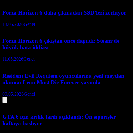
Forza Horizon 6 daha çıkmadan SSD’leri zorluyor
13.05.2026
Genel
Forza Horizon 6 çıkıştan önce dağıldı: Steam’de
büyük hata iddiası
11.05.2026
Genel
Resident Evil Requiem oyuncularına yeni meydan
okuma: Leon Must Die Forever yayında
09.05.2026
Genel
GTA 6 için kritik tarih açıklandı: Ön siparişler
haftaya başlıyor