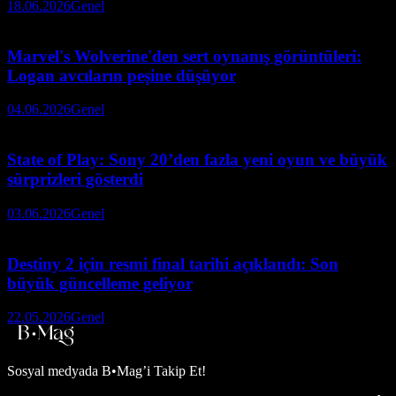
18.06.2026
Genel
Marvel's Wolverine'den sert oynanış görüntüleri:
Logan avcıların peşine düşüyor
04.06.2026
Genel
State of Play: Sony 20’den fazla yeni oyun ve büyük
sürprizleri gösterdi
03.06.2026
Genel
Destiny 2 için resmi final tarihi açıklandı: Son
büyük güncelleme geliyor
22.05.2026
Genel
Sosyal medyada
B•Mag’i Takip Et!