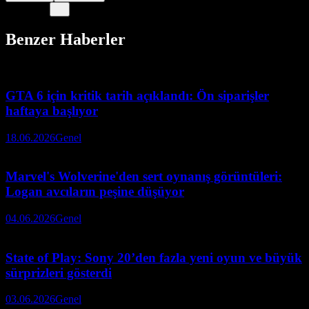
Benzer Haberler
GTA 6 için kritik tarih açıklandı: Ön siparişler
haftaya başlıyor
18.06.2026
Genel
Marvel's Wolverine'den sert oynanış görüntüleri:
Logan avcıların peşine düşüyor
04.06.2026
Genel
State of Play: Sony 20’den fazla yeni oyun ve büyük
sürprizleri gösterdi
03.06.2026
Genel