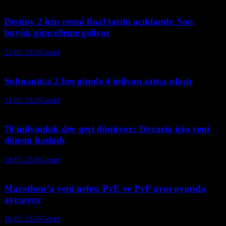
Destiny 2 için resmi final tarihi açıklandı: Son
büyük güncelleme geliyor
22.05.2026
Genel
Subnautica 2 beş günde 4 milyon satışa ulaştı
21.05.2026
Genel
70 milyonluk dev geri dönüyor: Terraria için yeni
dönem başladı
18.05.2026
Genel
Marathon’a yeni nefes: PvE ve PvP aynı oyunda
ayrışıyor
16.05.2026
Genel