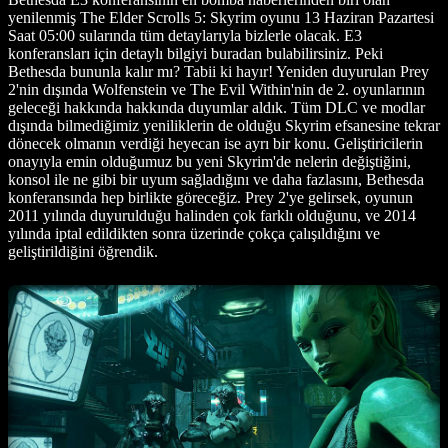
yenilenmiş The Elder Scrolls 5: Skyrim oyunu 13 Haziran Pazartesi
Saat 05:00 sularında tüm detaylarıyla bizlerle olacak. E3
konferansları için detaylı bilgiyi buradan bulabilirsiniz. Peki
Bethesda bununla kalır mı? Tabii ki hayır! Yeniden duyurulan Prey
2'nin dışında Wolfenstein ve The Evil Within'nin de 2. oyunlarının
geleceği hakkında hakkında duyumlar aldık. Tüm DLC ve modlar
dışında bilmediğimiz yeniliklerin de olduğu Skyrim efsanesine tekrar
dönecek olmanın verdiği heyecan ise ayrı bir konu. Geliştiricilerin
onayıyla emin olduğumuz bu yeni Skyrim'de nelerin değiştiğini,
konsol ile ne gibi bir uyum sağladığını ve daha fazlasını, Bethesda
konferansında hep birlikte göreceğiz. Prey 2'ye gelirsek, oyunun
2011 yılında duyurulduğu halinden çok farklı olduğunu, ve 2014
yılında iptal edildikten sonra üzerinde çokça çalışıldığını ve
geliştirildiğini öğrendik.