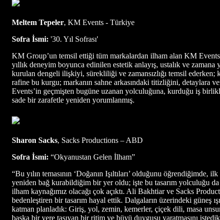
Meltem Tepeler
, KM Events - Türkiye
Sofra İsmi:
'30. Yıl Sofrası'
KM Group’un temsil ettiği tüm markalardan ilham alan KM Events’in ‘
yıllık deneyim boyunca edinilen estetik anlayış, ustalık ve zamana
kurulan dengeli ilişkiyi, sürekliliği ve zamansızlığı temsil ederken;
rafine bu kurgu; markanın sahne arkasındaki titizliğini, detaylara v
Events’in geçmişten bugüne uzanan yolculuğuna, kurduğu iş birlikle
sade bir zarafetle yeniden yorumlanmış.
Sharon Sacks
, Sacks Productions – ABD
Sofra İsmi:
“Okyanustan Gelen İlham”
“Bu yılın temasının ‘Doğanın Işıltıları’ olduğunu öğrendiğimde, ilk
yeniden bağ kurabildiğim bir yer oldu; işte bu tasarım yolculuğu da
ilham kaynağımız olacağı çok açıktı. Ali Bakhtiar ve Sacks Productio
bedenleştiren bir tasarım hayal ettik. Dalgaların üzerindeki güneş ı
katman planladık: Giriş, yol, zemin, kemerler, çiçek dili, masa un
başka bir yere taşıyan bir ritim ve büyü duygusu yaratmasını istedik