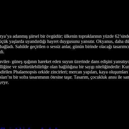
a’ya adanmış şiirsel bir övgüdür; ülkenin topraklarının yüzde 62’sind
̈çük yaşlarda uyandırdığı hayret duygusunu yansıtır. Okyanus, daha du
ğladı. Sahilde geçirilen o sessiz anlar, günün birinde olacağı tasarımcı
di.
iler- güneş ışığının hareket eden suyun üzerinde dans edişini yansıtıy
iğine ve sürdürülebilirliğe olan bağlılığına bir saygı niteliğindedir:
ndirilen Phalaenopsis orkide zincirleri; mercan yapıları, kaya oluşumları
’nı bir sofra tasarımının ötesine taşır. Tasarım, çocukluk anısı ile sanat
yeye.