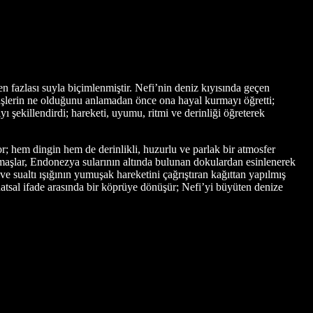
en fazlası suyla biçimlenmiştir. Nefi’nin deniz kıyısında geçen
̈şlerin ne olduğunu anlamadan önce ona hayal kurmayı öğretti;
yı şekillendirdi; hareketi, uyumu, ritmi ve derinliği öğreterek
or; hem dingin hem de derinlikli, huzurlu ve parlak bir atmosfer
 Kumaşlar, Endonezya sularının altında bulunan dokulardan esinlenerek
 ve sualtı ışığının yumuşak hareketini çağrıştıran kağıttan yapılmış
sal ifade arasında bir köprüye dönüşür; Nefi’yi büyüten denize