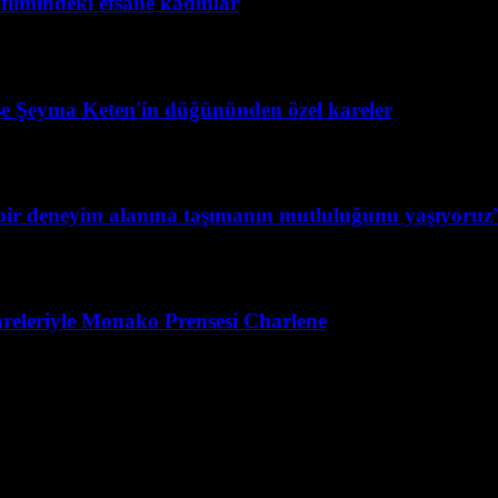
filmindeki efsane kadınlar
şe Şeyma Keten'in düğününden özel kareler
ş bir deneyim alanına taşımanın mutluluğunu yaşıyoruz
releriyle Monako Prensesi Charlene