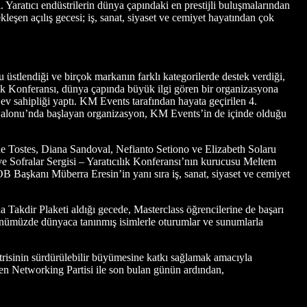
tı. Yaratıcı endüstrilerin dünya çapındaki en prestijli buluşmalarından
çekleşen açılış gecesi; iş, sanat, siyaset ve cemiyet hayatından çok
üstlendiği ve birçok markanın farklı kategorilerde destek verdiği,
lık Konferansı, dünya çapında büyük ilgi gören bir organizasyona
ye ev sahipliği yaptı. KM Events tarafından hayata geçirilen 4.
li Salonu’nda başlayan organizasyon, KM Events’in de içinde olduğu
ne Tostes, Diana Sandoval, Nefianto Setiono ve Elizabeth Solaru
s ve Sofralar Sergisi – Yaratıcılık Konferansı’nın kurucusu Meltem
Başkanı Müberra Eresin’in yanı sıra iş, sanat, siyaset ve cemiyet
Takdir Plaketi aldığı gecede, Masterclass öğrencilerine de başarı
 günümüzde dünyaca tanınmış isimlerle oturumlar ve sunumlarla
isinin sürdürülebilir büyümesine katkı sağlamak amacıyla
en Networking Partisi ile son bulan günün ardından,