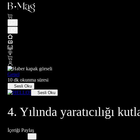
Genel
10 dk okunma süresi
Sesli Oku
Sesli Oku
4. Yılında yaratıcılığı kut
İçeriği Paylaş