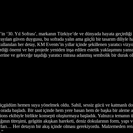
30. Yıl Sofrası’, markanın Türkiye’de ve dünyada hayata geçirdiği sayı
 yayılan güven duygusu, bu sofrada yalın ama güçlü bir tasarım diliy
 kullanılan her detay, KM Events’in yıllar içinde şekillenen yaratıcı vizy
erdiği önemi ve her projede yeniden inşa edilen estetik yaklaşımını yans
rine ve geleceğe taşıdığı yaratıcı mirasa adanmış sembolik bir durak o
 içgüdüm hemen suya yönelmek oldu. Sahil, sessiz gücü ve katmanlı do
 orada başladı. Bir saat içinde hem yere basan hem de başka bir aleme ai
ns ekibiyle birlikte konsepti oluşturmaya başladık. Yalnızca temanın üz
şığının titreşimi, gelgitin akışkan hareketi, deniz dokularının form, yapı
surları… Her detayın bir akış içinde olması gerekiyordu. Malzemeden r
.”