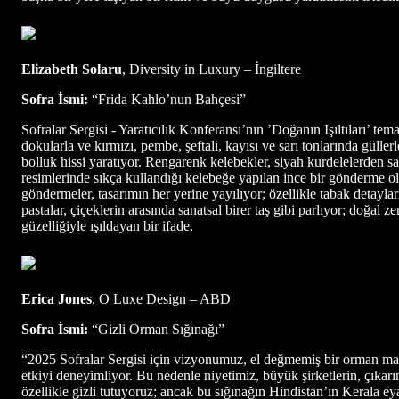
Elizabeth Solaru
, Diversity in Luxury – İngiltere
Sofra İsmi:
“Frida Kahlo’nun Bahçesi”
Sofralar Sergisi - Yaratıcılık Konferansı’nın ’Doğanın Işıltıları’ te
dokularla ve kırmızı, pembe, şeftali, kayısı ve sarı tonlarında gülle
bolluk hissi yaratıyor. Rengarenk kelebekler, siyah kurdelelerden sar
resimlerinde sıkça kullandığı kelebeğe yapılan ince bir gönderme ola
göndermeler, tasarımın her yerine yayılıyor; özellikle tabak detaylar
pastalar, çiçeklerin arasında sanatsal birer taş gibi parlıyor; doğal 
güzelliğiyle ışıldayan bir ifade.
Erica Jones
, O Luxe Design – ABD
Sofra İsmi:
“Gizli Orman Sığınağı”
“2025 Sofralar Sergisi için vizyonumuz, el değmemiş bir orman man
etkiyi deneyimliyor. Bu nedenle niyetimiz, büyük şirketlerin, çık
özellikle gizli tutuyoruz; ancak bu sığınağın Hindistan’ın Kerala 