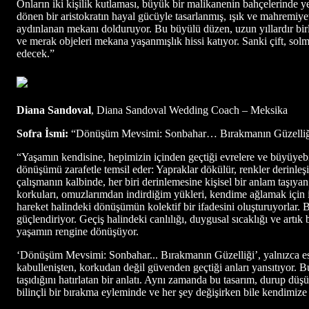
Onların iki kişilik kutlaması, büyük bir malikanenin bahçelerinde 
dönen bir aristokratın hayal gücüyle tasarlanmış, ışık ve mahremi
aydınlanan mekanı dolduruyor. Bu büyülü düzen, uzun yıllardır bi
ve merak objeleri mekana yaşanmışlık hissi katıyor. Sanki çift, so
edecek.”
Diana Sandoval
, Diana Sandoval Wedding Coach – Meksika
Sofra İsmi:
“Dönüşüm Mevsimi: Sonbahar… Bırakmanın Güzelliğ
“Yaşamın kendisine, hepimizin içinden geçtiği evrelere ve büyüyeb
dönüşümü zarafetle temsil eder: Yapraklar dökülür, renkler derinle
çalışmanın kalbinde, her biri derinlemesine kişisel bir anlam taşıya
korkuları, omuzlarımdan indirdiğim yükleri, kendime ağlamak için iz
hareket halindeki dönüşümün kolektif bir ifadesini oluşturuyorlar.
güçlendiriyor. Geçiş halindeki canlılığı, duygusal sıcaklığı ve artı
yaşamın rengine dönüşüyor.
‘Dönüşüm Mevsimi: Sonbahar... Bırakmanın Güzelliği’, yalnızca es
kabullenişten, korkudan değil güvenden geçtiği anları yansıtıyor. Bu
taşıdığını hatırlatan bir anlatı. Aynı zamanda bu tasarım, durup du
bilinçli bir bırakma eyleminde ve her şey değişirken bile kendimize