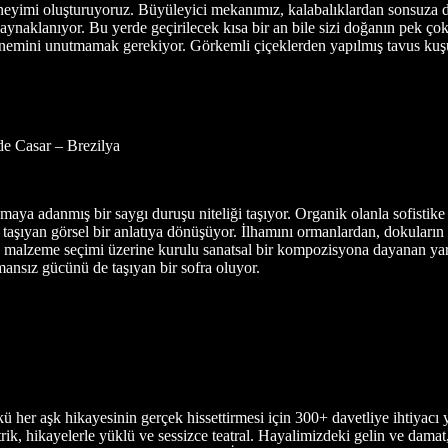
neyimi oluşturuyoruz. Büyüleyici mekanımız, kalabalıklardan sonsuza d
ynaklanıyor. Bu yerde geçirilecek kısa bir an bile sizi doğanın pek çok ha
 önemini unutmamak gerekiyor. Görkemli çiçeklerden yapılmış tavus ku
e Casar – Brezilya
maya adanmış bir saygı duruşu niteliği taşıyor. Organik olanla sofistike
 taşıyan görsel bir anlatıya dönüşüyor. İlhamını ormanlardan, dokuların
 malzeme seçimi üzerine kurulu sanatsal bir kompozisyona dayanan yaratı
nsız gücünü de taşıyan bir sofra oluyor.
nkü her aşk hikayesinin gerçek hissettirmesi için 300+ davetliye ihtiyacı
trik, hikayelerle yüklü ve sessizce teatral. Hayalimizdeki gelin ve da