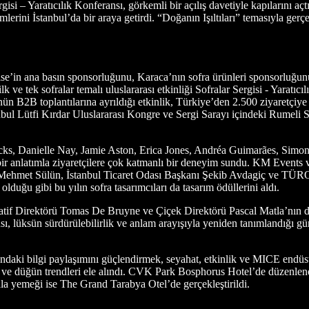
rgisi – Yaratıcılık Konferansı, görkemli bir açılış davetiyle kapılarını aç
simlerini İstanbul’da bir araya getirdi. “Doğanın Işıltıları” temasıyla ger
e’in ana basın sponsorluğunu, Karaca’nın sofra ürünleri sponsorluğunu 
 ve tek sofralar temalı uluslararası etkinliği Sofralar Sergisi - Yaratıcı
günün B2B toplantılarına ayrıldığı etkinlik, Türkiye’den 2.500 ziyaretçi
anbul Lütfi Kırdar Uluslararası Kongre ve Sergi Sarayı içindeki Rume
 Sacks, Danielle Nay, Jamie Aston, Erica Jones, Andréa Guimarães, Simo
usal bir anlatımla ziyaretçilere çok katmanlı bir deneyim sundu. KM Event
Mehmet Sülün, İstanbul Ticaret Odası Başkanı Şekib Avdagiç ve TÜROB 
lduğu gibi bu yılın sofra tasarımcıları da tasarım ödüllerini aldı.
if Direktörü Tomas De Bruyne ve Çiçek Direktörü Pascal Matla’nın da 
ansı, lüksün sürdürülebilirlik ve anlam arayışıyla yeniden tanımlandığı
ndaki bilgi paylaşımını güçlendirmek, seyahat, etkinlik ve MICE endüstr
k ve düğün trendleri ele alındı. CVK Park Bosphorus Hotel’de düzenlen
la yemeği ise The Grand Tarabya Otel’de gerçekleştirildi.