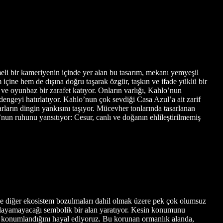
lemeli bir kameriyenin içinde yer alan bu tasarım, mekanı yemyeşil
 içine hem de dışına doğru taşarak özgür, taşkın ve ifade yüklü bir
t ve oyunbaz bir zarafet katıyor. Onların varlığı, Kahlo’nun
 dengeyi hatırlatıyor. Kahlo’nun çok sevdiği Casa Azul’a ait zarif
rların dingin yankısını taşıyor. Mücevher tonlarında tasarlanan
lo’nun ruhunu yansıtıyor: Cesur, canlı ve doğanın ehlileştirilmemiş
ve diğer ekosistem bozulmaları dahil olmak üzere pek çok olumsuz
ağmalayamayacağı sembolik bir alan yaratıyor. Kesin konumunu
rde konumlandığını hayal ediyoruz. Bu korunan ormanlık alanda,