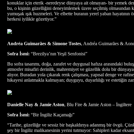
konuklar için eterik -neredeyse dünyaya ait olmayan- bir yemek de
bu, o kişinin güzelliğini deneyimlemek üzere seçilmiş olmasından ka
yumuşak ışık huzmeleri. Ve elbette buranın yerel yaban hayatının
herkesi iyilikle gözetiyor.”
Andréa Guimarães & Simone Tostes
, Andréa Guimarães & Aond
Sofra İsmi:
“Brezilya’nın Yeşil Senfonisi”
Bu sofra tasarımı, doğa, zarafet ve duygusal hafıza arasındaki buluş
atmosfer misafiri derinlik, mahremiyet ve güzellik dolu bir dünyaya
alıyor. Buradan yola çıkarak renk çalışması, yapısal denge ve rafine
hikayesi anlatmakla kalmayan; duyguyu, duyarlılığı ve estetiğin zama
Danielle Nay & Jamie Aston
, Blu Fire & Jamie Aston – İngiltere
Sofra İsmi:
“Bir İngiliz Kaçamağı”
“Tarihe, güzelliğe ve sessiz bir başkaldırıya adanmış bir övgü. Çü
şey bir İngiliz malikanesinin yerini tutmuyor: Sahipleri kadar eksan