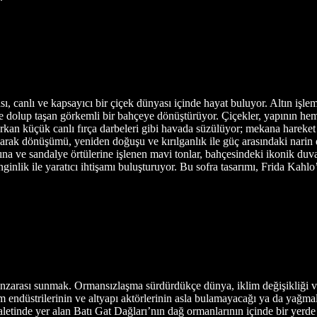
ması, canlı ve kapsayıcı bir çiçek dünyası içinde hayat buluyor. Altın iş
rle dolup taşan görkemli bir bahçeye dönüştürüyor. Çiçekler, yapının hem
kan küçük canlı fırça darbeleri gibi havada süzülüyor; mekana hareke
rak dönüşümü, yeniden doğuşu ve kırılganlık ile güç arasındaki narin
ına ve sandalye örtülerine işlenen mavi tonlar, bahçesindeki ikonik duva
zenginlik ile yaratıcı ihtişamı buluşturuyor. Bu sofra tasarımı, Frida Kah
zarası sunmak. Ormansızlaşma sürdürdükçe dünya, iklim değişikliği 
arım endüstrilerinin ve altyapı aktörlerinin asla bulamayacağı ya da y
eyaletinde yer alan Batı Gat Dağları’nın dağ ormanlarının içinde bir ye