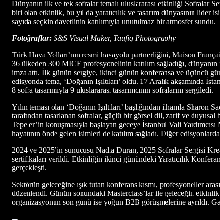
Dünyanın ilk ve tek sofralar temalı uluslararası etkinliği Sofralar Se
biri olan etkinlik, bu yıl da yaratıcılık ve tasarım dünyasının lider i
sayıda seçkin davetlinin katılımıyla unutulmaz bir atmosfer sundu.
Fotoğraflar:
S&S Visual Maker, Taufiq Photography
Türk Hava Yolları’nın resmi havayolu partnerliğini, Maison Français
36 ülkeden 300 MICE profesyonelinin katılım sağladığı, dünyanın ilk
imza attı. İlk günün sergiye, ikinci günün konferansa ve üçüncü 
edisyonda tema, ‘Doğanın Işıltıları’ oldu. 17 Aralık akşamında İst
8 sofra tasarımıyla 9 uluslararası tasarımcının sofralarını sergiledi.
Yılın teması olan ‘Doğanın Işıltıları’ başlığından ilhamla Sharon
tarafından tasarlanan sofralar, güçlü bir görsel dil, zarif ve duy
Tepeler’in konuşmasıyla başlayan geceye İstanbul Vali Yardımcısı 
hayatının önde gelen isimleri de katılım sağladı. Diğer edisyonlarda o
2024 ve 2025’in sunucusu Nadia Duran, 2025 Sofralar Sergisi Kreat
sertifikaları verildi. Etkinliğin ikinci günündeki Yaratıcılık Konfer
gerçekleşti.
Sektörün geleceğine ışık tutan konferans kısmı, profesyoneller arası
düzenlendi. Günün sonundaki Masterclass’lar ile geleceğin etkinli
organizasyonun son günü ise yoğun B2B görüşmelerine ayrıldı. Ga