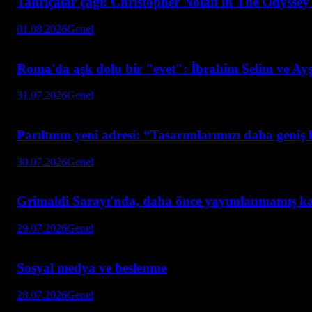
Tanrıçalar çağı: Christopher Nolan'ın The Odyssey 
01.08.2026
Genel
Roma'da aşk dolu bir "evet": İbrahim Selim ve Ay
31.07.2026
Genel
Parıltının yeni adresi: “Tasarımlarımızı daha geni
30.07.2026
Genel
Grimaldi Sarayı'nda, daha önce yayımlanmamış ka
29.07.2026
Genel
Sosyal medya ve beslenme
28.07.2026
Genel