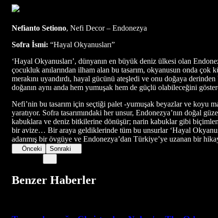
Nefianto Setiono
, Nefi Decor – Endonezya
Sofra İsmi:
“Hayal Okyanusları”
‘Hayal Okyanusları’, dünyanın en büyük deniz ülkesi olan Endonezy
çocukluk anılarından ilham alan bu tasarım, okyanusun onda çok ku
merakını uyandırdı, hayal gücünü ateşledi ve onu doğaya derinden ba
doğanın aynı anda hem yumuşak hem de güçlü olabileceğini göster
Nefi’nin bu tasarım için seçtiği palet -yumuşak beyazlar ve koyu mav
yaratıyor. Sofra tasarımındaki her unsur, Endonezya’nın doğal güzell
kabuklara ve deniz bitkilerine dönüşür; narin kabuklar gibi biçimle
bir avize… Bir araya geldiklerinde tüm bu unsurlar ‘Hayal Okyanusları
adanmış bir övgüye ve Endonezya’dan Türkiye’ye uzanan bir hika
Önceki
Sonraki
Benzer Haberler