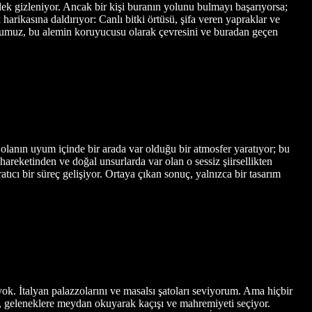
ek gizleniyor. Ancak bir kişi buranın yolunu bulmayı başarıyorsa;
rikasına daldırıyor: Canlı bitki örtüsü, şifa veren yapraklar ve
şumuz, bu alemin koruyucusu olarak çevresini ve buradan geçen
 olanın uyum içinde bir arada var olduğu bir atmosfer yaratıyor; bu
 hareketinden ve doğal unsurlarda var olan o sessiz şiirsellikten
cı bir süreç gelişiyor. Ortaya çıkan sonuç, yalnızca bir tasarım
 yok. İtalyan palazzolarını ve masalsı şatoları seviyorum. Ama hiçbir
mat, geleneklere meydan okuyarak kaçışı ve mahremiyeti seçiyor.