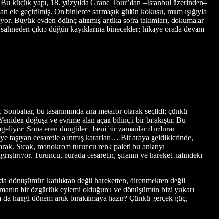
. Bu küçük yapı, 18. yüzyılda Grand Tour’dan –İstanbul üzerinden–
an ele geçirilmiş. On binlerce sarmaşık gülün kokusu, mum ışığıyla
uyor. Büyük evden ödünç alınmış antika sofra takımları, dokumalar
 sahneden çıkıp düğün kayıklarına binecekler; hikaye orada devam
. Sonbahar, bu tasarımımda ana metafor olarak seçildi; çünkü
r. Yeniden doğuşa ve evrime alan açan bilinçli bir bırakıştır. Bu
imgeliyor: Sona eren döngüleri, beni bir zamanlar durduran
iye taşıyan cesaretle alınmış kararları… Bir araya geldiklerinde,
olarak. Sıcak, monokrom turuncu renk paleti bu anlatıyı
ağrıştırıyor. Turuncu, burada cesaretin, şifanın ve hareket halindeki
a dönüşümün katılıktan değil hareketten, direnmekten değil
akmanın bir özgürlük eylemi olduğunu ve dönüşümün bizi yukarı
a da hangi dönem artık bırakılmaya hazır? Çünkü gerçek güç,