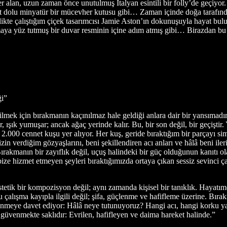
yer alan, uzun zaman önce unutulmuş İtalyan esintili bir folly’de geçiyor
yet dolu minyatür bir mücevher kutusu gibi… Zaman içinde doğa tarafınd
rlikte çalıştığım çiçek tasarımcısı Jamie Aston’ın dokunuşuyla hayat bul
lmaya yüz tutmuş bir duvar resminin içine adım atmış gibi… Birazdan bu
i”
ilmek için bırakmanın kaçınılmaz hale geldiği anlara dair bir yansımadır
şir, ışık yumuşar; ancak ağaç yerinde kalır. Bu, bir son değil, bir geçişti
n 2.000 cennet kuşu yer alıyor. Her kuş, geride bıraktığım bir parçayı s
in verdiğim gözyaşlarını, beni şekillendiren acı anları ve hâlâ beni iler
 Bırakmanın bir zayıflık değil, uçuş halindeki bir güç olduğunun kanıtı 
k bize hizmet etmeyen şeyleri bıraktığımızda ortaya çıkan sessiz sevinci ç
tetik bir kompozisyon değil; aynı zamanda kişisel bir tanıklık. Hayatımd
 çalışma kayıpla ilgili değil; şifa, güçlenme ve hafifleme üzerine. Bır
̈şünmeye davet ediyor: Hâlâ neye tutunuyoruz? Hangi acı, hangi korku y
 güvenmekte saklıdır: Evrilen, hafifleyen ve daima hareket halinde.”