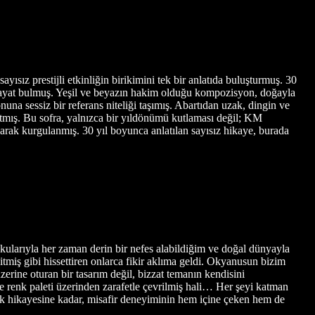
sız prestijli etkinliğin birikimini tek bir anlatıda buluşturmuş. 30
le hayat bulmuş. Yeşil ve beyazın hakim olduğu kompozisyon, doğayla
onuna sessiz bir referans niteliği taşımış. Abartıdan uzak, dingin ve
ıtmış. Bu sofra, yalnızca bir yıldönümü kutlaması değil; KM
larak kurgulanmış. 30 yıl boyunca anlatılan sayısız hikaye, burada
kularıyla her zaman derin bir nefes alabildiğim ve doğal dünyayla
tmiş gibi hissettiren onlarca fikir aklıma geldi. Okyanusun bizim
erine oturan bir tasarım değil, bizzat temanın kendisini
 ve renk paleti üzerinden zarafetle çevrilmiş hali… Her şeyi katman
enk hikayesine kadar, misafir deneyiminin hem içine çeken hem de