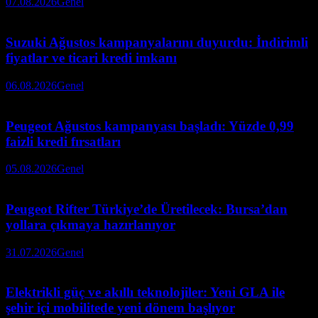
07.08.2026
Genel
Suzuki Ağustos kampanyalarını duyurdu: İndirimli
fiyatlar ve ticari kredi imkanı
06.08.2026
Genel
Peugeot Ağustos kampanyası başladı: Yüzde 0,99
faizli kredi fırsatları
05.08.2026
Genel
Peugeot Rifter Türkiye’de Üretilecek: Bursa’dan
yollara çıkmaya hazırlanıyor
31.07.2026
Genel
Elektrikli güç ve akıllı teknolojiler: Yeni GLA ile
şehir içi mobilitede yeni dönem başlıyor