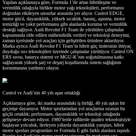
Yapılan açıklamaya göre, Formula 1’de artan hibritleşme ve
verimlilik odağıyla birlikte motor yağı teknolojileri, performansı
doğrudan etkileyen unsurlar arasında yer alıyor. Castrol EDGE,
motor gücü, dayanıklılık, yüksek sıcaklık, basınç, aşınma, motor
temizliği ve yakıt performansı gibi alanlarda koruma ve verimlilik
desteği sağlıyor. Audi Revolut F1 Team ile yürütülen çalışmalar
kapsamında elde edilen mühendislik verileri ve teknoloji deneyimi,
zaman içerisinde yol araçları için geliştirilen ürünlere aktarılıyor.
Marka ayrıca Audi Revolut F1 Team’in hibrit güç ünitesinin ihtiyaç
duyduğu sıvı teknolojileri üzerinde çalışmalar yürütüyor. Castrol ON
ERS sıvısı, batarya sistemi ve MGU-K’nin soğutulmasına katkı
sağlayarak yüksek şarj ve deşarj koşullarında sistem sağlığının
korunmasına yardımcı oluyor.
Castrol ve Audi’nin 40 yılı aşan ortaklığı
Açıklamaya göre, iki marka arasındaki iş birliği, 40 yılı aşkın bir
geçmişe dayanıyor. Motor sporlarından yol araçlarına uzanan bu
güçlü ortaklık; performans, dayanıklılık ve teknoloji odağında
gelişmeye devam ediyor. 1980’lerde rallilerde quattro teknolojisiyle
başlayan yolculuk, ilerleyen yıllarda dayanıklılık yarışları, hibrit
motor sporları programları ve Formula E gibi farklı alanlara taşındı.
Bugün ise Audi’nin motor sporları vizyonu ile markanın sıvı