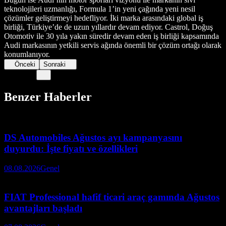
teknolojileri uzmanlığı, Formula 1’in yeni çağında yeni nesil
çözümler geliştirmeyi hedefliyor. İki marka arasındaki global iş
birliği, Türkiye’de de uzun yıllardır devam ediyor. Castrol, Doğuş
Otomotiv ile 30 yıla yakın süredir devam eden iş birliği kapsamında
Audi markasının yetkili servis ağında önemli bir çözüm ortağı olarak
konumlanıyor.
Önceki
Sonraki
Benzer Haberler
DS Automobiles Ağustos ayı kampanyasını
duyurdu: İşte fiyatı ve özellikleri
08.08.2026
Genel
FIAT Professional hafif ticari araç gamında Ağustos
avantajları başladı