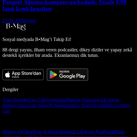
Peugeot Ağustos kampanyası başladı: Yüzde 0,99
faizli kredi fırsatları
05.08.2026
Genel
Sosyal medyada
B•Mag’i Takip Et!
88 dergi yayını, ilham veren podcastler, dikey diziler ve yapay zekâ
destekli içerikler bir arada. Ekranlarınızı dik tutun.
Dergiler
Tüm Dergiler
Ceo Life
Formsante
Maison Française
All About
History
Atlas
Auto Show
B-Mag
Burda
Ev Bahçe
Evim
HELLO!
Hey
Girl
History Of War
How It Works
İstanbul Life
Kore Pop
Pozitif
Start