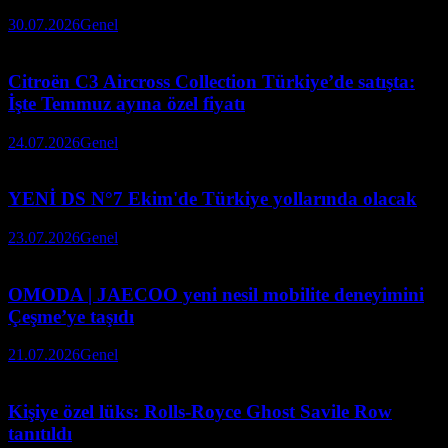
30.07.2026
Genel
Citroën C3 Aircross Collection Türkiye’de satışta:
İşte Temmuz ayına özel fiyatı
24.07.2026
Genel
YENİ DS N°7 Ekim'de Türkiye yollarında olacak
23.07.2026
Genel
OMODA | JAECOO yeni nesil mobilite deneyimini
Çeşme’ye taşıdı
21.07.2026
Genel
Kişiye özel lüks: Rolls-Royce Ghost Savile Row
tanıtıldı