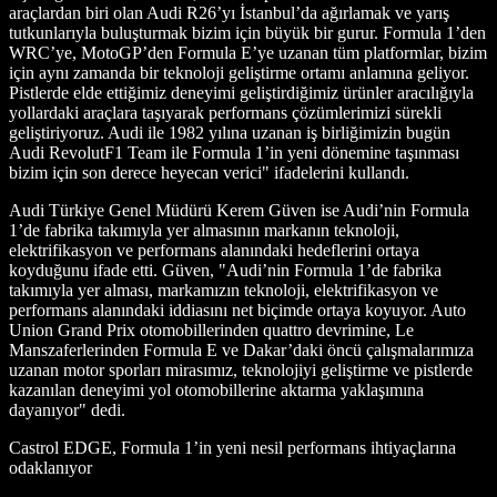
araçlardan biri olan Audi R26’yı İstanbul’da ağırlamak ve yarış
tutkunlarıyla buluşturmak bizim için büyük bir gurur. Formula 1’den
WRC’ye, MotoGP’den Formula E’ye uzanan tüm platformlar, bizim
için aynı zamanda bir teknoloji geliştirme ortamı anlamına geliyor.
Pistlerde elde ettiğimiz deneyimi geliştirdiğimiz ürünler aracılığıyla
yollardaki araçlara taşıyarak performans çözümlerimizi sürekli
geliştiriyoruz. Audi ile 1982 yılına uzanan iş birliğimizin bugün
Audi RevolutF1 Team ile Formula 1’in yeni dönemine taşınması
bizim için son derece heyecan verici" ifadelerini kullandı.
Audi Türkiye Genel Müdürü Kerem Güven ise Audi’nin Formula
1’de fabrika takımıyla yer almasının markanın teknoloji,
elektrifikasyon ve performans alanındaki hedeflerini ortaya
koyduğunu ifade etti. Güven, "Audi’nin Formula 1’de fabrika
takımıyla yer alması, markamızın teknoloji, elektrifikasyon ve
performans alanındaki iddiasını net biçimde ortaya koyuyor. Auto
Union Grand Prix otomobillerinden quattro devrimine, Le
Manszaferlerinden Formula E ve Dakar’daki öncü çalışmalarımıza
uzanan motor sporları mirasımız, teknolojiyi geliştirme ve pistlerde
kazanılan deneyimi yol otomobillerine aktarma yaklaşımına
dayanıyor" dedi.
Castrol EDGE, Formula 1’in yeni nesil performans ihtiyaçlarına
odaklanıyor