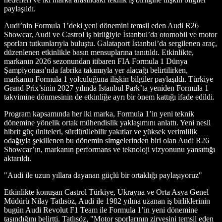
paylaşıldı.
Audi’nin Formula 1’deki yeni dönemini temsil eden Audi R26
Showcar, Audi ve Castrol iş birliğiyle İstanbul’da otomobil ve motor
sporları tutkunlarıyla buluştu. Galataport İstanbul’da sergilenen araç,
düzenlenen etkinlikle basın mensuplarına tanıtıldı. Etkinlikte,
markanın 2026 sezonundan itibaren FIA Formula 1 Dünya
Şampiyonası’nda fabrika takımıyla yer alacağı belirtilirken,
markanın Formula 1 yolculuğuna ilişkin bilgiler paylaşıldı. Türkiye
Grand Prix’sinin 2027 yılında İstanbul Park’ta yeniden Formula 1
takvimine dönmesinin de etkinliğe ayrı bir önem kattığı ifade edildi.
Program kapsamında her iki marka, Formula 1’in yeni teknik
dönemine yönelik ortak mühendislik yaklaşımını anlattı. Yeni nesil
hibrit güç üniteleri, sürdürülebilir yakıtlar ve yüksek verimlilik
odağıyla şekillenen bu dönemin simgelerinden biri olan Audi R26
Showcar’ın, markanın performans ve teknoloji vizyonunu yansıttığı
aktarıldı.
"Audi ile uzun yıllara dayanan güçlü bir ortaklığı paylaşıyoruz"
Etkinlikte konuşan Castrol Türkiye, Ukrayna ve Orta Asya Genel
Müdürü Nilay Tatlısöz, Audi ile 1982 yılına uzanan iş birliklerinin
bugün Audi Revolut F1 Team ile Formula 1’in yeni dönemine
taşındığını belirtti. Tatlısöz, "Motor sporlarının zirvesini temsil eden