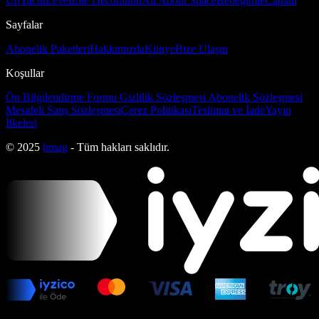
Up
Yacht
Level
Elle Decoration
All About Space
Bebeğimle
Capital
Sayfalar
Abonelik Paketleri
Hakkımızda
Künye
Bize Ulaşın
Koşullar
Ön Bilgilendirme Formu
Gizlilik Sözleşmesi
Abonelik Sözleşmesi
Mesafeli Satış Sözleşmesi
Çerez Politikası
Teslimat ve İade
Yayın
İlkeleri
© 2025
bmag
- Tüm hakları saklıdır.