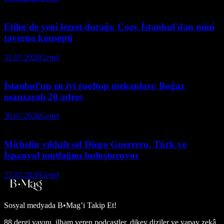
Etiler'de yeni lezzet durağı: Cozy İstanbul'dan mini
taverna konsepti
31.07.2026
Genel
İstanbul'un en iyi rooftop mekanları: Boğaz
manzaralı 20 adres
30.07.2026
Genel
Michelin yıldızlı şef Diego Guerrero, Türk ve
İspanyol mutfağını buluşturuyor
27.07.2026
Genel
Sosyal medyada
B•Mag’i Takip Et!
88 dergi yayını, ilham veren podcastler, dikey diziler ve yapay zekâ