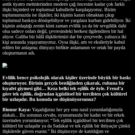
antik tiyatro metinlerinden modern çağ öncesine kadar çok farklı
ilişki biçimleri ve toplumsal kabullerle karşılaşıyoruz. Bizim
toplumumuzda ise ilişkiler, iki kişinin kararı olmaktan çıkıp
toplumsal baskıya dönüşebiliyor ve yargılara kurban gidebiliyor. İki
kişinin anlaştığı zemin kimi zaman evlilik ya da bir sevgililik dahi
olsa sadece onları değil, çevresindeki herkesi ilgilendiren bir hal
alıyor. Galiba biz hâlâ ilişkilerimizi dar bir çerçevede, yalnızca iki
kişi arasında yaşayamıyoruz. Oysa ilişki, artı ve eksileriyle kabul
edilen bir anlaşma; dünyayı birlikte anlamanın ve ortak bir payda
oluşturmanın adı.
Evlilik bence psikolojik olarak kişiler üzerinde büyük bir baskı
oluşturuyor. Birinin gerçek benliğinden çıkarak, ruhuna bir
kıyafet giymesi gibi… Keza belki tek eşlilik de öyle. Freud’a
göre tek eşlilik, doğrudan içgüdüsel bir tercihten çok kültürel
bir uzlaşıdır. Bu konuda ne düşünüyorsunuz?
Binnur Kaya:
Yaşadığımız her şey onu nasıl yorumladığımızla
alakalı... Bu sorunun cevabı, oyunumuzda bir kadın ve bir erkek
üzerinden yorumlanıyor; “Tek eşlilik içgüdüsel bir tercihten çok
kültürel bir uzlaşıdır ya da Sadakat ve tek eşlilik bir ihtiyaçtır çünkü
ilişkilerde güven esastır.” İki düşünceye de katıldığım ve