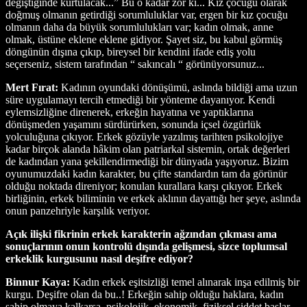
değiştiğinde kurtulacak...” Bu o kadar zor ki... Kız çocuğu olarak
doğmuş olmanın getirdiği sorumluluklar var, ergen bir kız çocuğu
olmanın daha da büyük sorumlulukları var; kadın olmak, anne
olmak, üstüne eklene eklene gidiyor. Şayet siz, bu kabul görmüş
döngünün dışına çıkıp, bireysel bir kendini ifade ediş yolu
seçerseniz, sistem tarafından “ sakıncalı “ görünüyorsunuz...
Mert Fırat:
Kadının oyundaki dönüşümü, aslında bildiği ama uzun
süre uygulamayı tercih etmediği bir yönteme dayanıyor. Kendi
eylemsizliğine direnerek, erkeğin hayatına ve yaptıklarına
dönüşmeden yaşamını sürdürürken, sonunda içsel özgürlük
yolculuğuna çıkıyor. Erkek gözüyle yazılmış tarihten psikolojiye
kadar birçok alanda hâkim olan patriarkal sistemin, ortak değerleri
de kadından yana şekillendirmediği bir dünyada yaşıyoruz. Bizim
oyunumuzdaki kadın karakter, bu çifte standardın tam da görünür
olduğu noktada direniyor; konulan kurallara karşı çıkıyor. Erkek
birliğinin, erkek biliminin ve erkek aklının dayattığı her şeye, aslında
onun panzehriyle karşılık veriyor.
Açık ilişki fikrinin erkek karakterin ağzından çıkması ama
sonuçlarının onun kontrolü dışında gelişmesi, sizce toplumsal
erkeklik kurgusunu nasıl deşifre ediyor?
Binnur Kaya:
Kadın erkek eşitsizliği temel alınarak inşa edilmiş bir
kurgu. Deşifre olan da bu..! Erkeğin sahip olduğu haklara, kadın
sahip olmaya kalkarsa, psikolojik, ekonomik, fiziksel şiddet başlar.