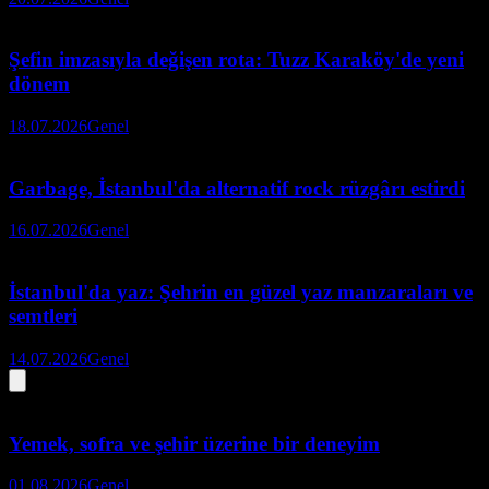
Şefin imzasıyla değişen rota: Tuzz Karaköy'de yeni
dönem
18.07.2026
Genel
Garbage, İstanbul'da alternatif rock rüzgârı estirdi
16.07.2026
Genel
İstanbul'da yaz: Şehrin en güzel yaz manzaraları ve
semtleri
14.07.2026
Genel
Yemek, sofra ve şehir üzerine bir deneyim
01.08.2026
Genel