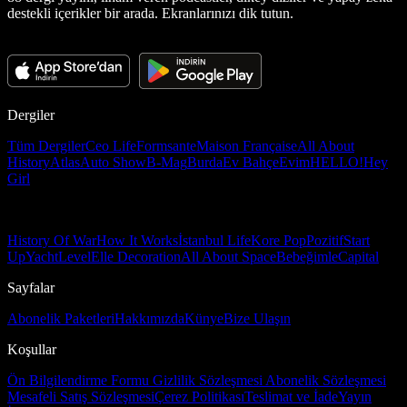
destekli içerikler bir arada. Ekranlarınızı dik tutun.
Dergiler
Tüm Dergiler
Ceo Life
Formsante
Maison Française
All About
History
Atlas
Auto Show
B-Mag
Burda
Ev Bahçe
Evim
HELLO!
Hey
Girl
History Of War
How It Works
İstanbul Life
Kore Pop
Pozitif
Start
Up
Yacht
Level
Elle Decoration
All About Space
Bebeğimle
Capital
Sayfalar
Abonelik Paketleri
Hakkımızda
Künye
Bize Ulaşın
Koşullar
Ön Bilgilendirme Formu
Gizlilik Sözleşmesi
Abonelik Sözleşmesi
Mesafeli Satış Sözleşmesi
Çerez Politikası
Teslimat ve İade
Yayın