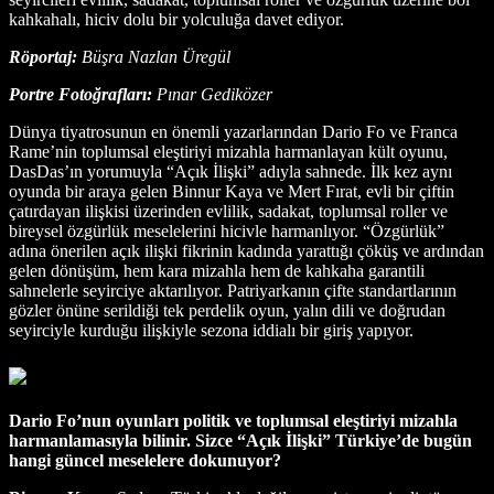
kahkahalı, hiciv dolu bir yolculuğa davet ediyor.
Röportaj:
Büşra Nazlan Üregül
Portre Fotoğrafları:
Pınar Gediközer
Dünya tiyatrosunun en önemli yazarlarından Dario Fo ve Franca
Rame’nin toplumsal eleştiriyi mizahla harmanlayan kült oyunu,
DasDas’ın yorumuyla “Açık İlişki” adıyla sahnede. İlk kez aynı
oyunda bir araya gelen Binnur Kaya ve Mert Fırat, evli bir çiftin
çatırdayan ilişkisi üzerinden evlilik, sadakat, toplumsal roller ve
bireysel özgürlük meselelerini hicivle harmanlıyor. “Özgürlük”
adına önerilen açık ilişki fikrinin kadında yarattığı çöküş ve ardından
gelen dönüşüm, hem kara mizahla hem de kahkaha garantili
sahnelerle seyirciye aktarılıyor. Patriyarkanın çifte standartlarının
gözler önüne serildiği tek perdelik oyun, yalın dili ve doğrudan
seyirciyle kurduğu ilişkiyle sezona iddialı bir giriş yapıyor.
Dario Fo’nun oyunları politik ve toplumsal eleştiriyi mizahla
harmanlamasıyla bilinir. Sizce “Açık İlişki” Türkiye’de bugün
hangi güncel meselelere dokunuyor?