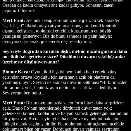
Oradan da kadın cinayetlerine kadar gidiyor. Sonrasını zaten
hepimiz biliyoruz.
Mert Fırat:
Aslında cevap sorunun içinde gizli. Erkek karakter
“açık ilişki” fikrini ortaya atıyor ama sonuçların kendi kontrolü
dışında gelişmesi, toplumsal erkeklik kurgusunun en büyük
yanılgısını gösteriyor. Biz de bunu sahnede en yalın haliyle;
oynayarak, yaparak, göstererek deşifre ediyoruz.
Seyirciyle doğrudan kurulan ilişki, metnin mizahi gücünü daha
mı etkili hale getiriyor sizce? Dördüncü duvarın yıkıldığı anlar
üzerine ne düşünüyorsunuz?
Binnur Kaya:
Oyun, ikili ilişkiyi hem kadın hem erkek bakış
açısından ortaya koyduğu için tartışmaya açık bir platform da
yaratmış oluyor. Seyirci ile aradaki duvarın kalkması “Birbirimizden
bir farkımız yok, hepimiz aynı dertten mustaribiz...” dedirtiyor.
Seviyorum ben bunu...
Mert Fırat:
Bizim oyunumuzda zaten form biraz daha sürprizlere
açık. Dario Fo’nun metinlerinde dördüncü duvar zaten yok;
geleneksel komedi kodlarını ve İtalyan komedi geleneğini barındıran
bir yapısı var. Bu da seyirciyi daha etken ve uyanık tutmak için
bilinçli olarak seçilmiş bir tür. Fo, toplumun sinir uçlarına incelikle
dokunmayı bilen bir yazar. Dördüncü duvarı yalnızca seyircinin