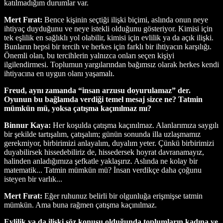
katılmadığım durumlar var.
Mert Fırat:
Bence kişinin seçtiği ilişki biçimi, aslında onun neye
ihtiyaç duyduğunu ve neye istekli olduğunu gösteriyor. Kimisi için
tek eşlilik en sağlıklı yol olabilir, kimisi için evlilik ya da açık ilişki.
Bunların hepsi bir tercih ve herkes için farklı bir ihtiyacın karşılığı.
Önemli olan, bu tercihlerin yalnızca onları seçen kişiyi
ilgilendirmesi. Toplumun yargılarından bağımsız olarak herkes kendi
ihtiyacına en uygun olanı yaşamalı.
Freud, aynı zamanda “insan arzusu doyurulamaz” der.
Oyunun bu bağlamda verdiği temel mesaj sizce ne? Tatmin
mümkün mü, yoksa çatışma kaçınılmaz mı?
Binnur Kaya:
Her koşulda çatışma kaçınılmaz. Alanlarımıza saygılı
bir şekilde tartışalım, çatışalım; günün sonunda illa uzlaşmamız
gerekmiyor, birbirimizi anlayalım, duyalım yeter. Çünkü birbirimizi
duyabilirsek hissedebiliriz de, hissedersek hoyrat davranamayız,
halinden anladığımıza şefkatle yaklaşırız. Aslında ne kolay bir
matematik... Tatmin mümkün mü? İnsan verdikçe daha çoğunu
isteyen bir varlık...
Mert Fırat:
Eğer ruhunuz belirli bir olgunluğa erişmişse tatmin
mümkün. Ama buna rağmen çatışma kaçınılmaz.
Evlilik ya da ilişki söz konusu olduğunda toplumların kadına ve