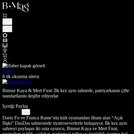
Genel
8 dk okunma süresi
Binnur Kaya & Mert Fırat: İlk kez aynı sahnede, patriyarkanın çifte
standartlarını deşifre ediyorlar
İçeriği Paylaş
Dario Fo ve Franca Rame’nin kült oyunundan ilham alan “Açık
İlişki” DasDas sahnesinde tiyatroseverlerle buluşuyor. İlk kez aynı
sahneyi paylaşan iki usta oyuncu, Binnur Kaya ve Mert Fırat,
seyircileri evlilik, sadakat, toplumsal roller ve özgürlük üzerine bol