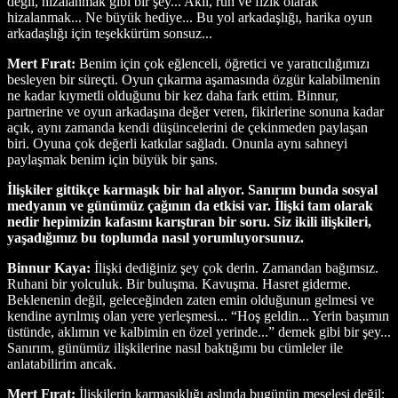
değil, hizalanmak gibi bir şey... Akıl, ruh ve fizik olarak
hizalanmak... Ne büyük hediye... Bu yol arkadaşlığı, harika oyun
arkadaşlığı için teşekkürüm sonsuz...
Mert Fırat:
Benim için çok eğlenceli, öğretici ve yaratıcılığımızı
besleyen bir süreçti. Oyun çıkarma aşamasında özgür kalabilmenin
ne kadar kıymetli olduğunu bir kez daha fark ettim. Binnur,
partnerine ve oyun arkadaşına değer veren, fikirlerine sonuna kadar
açık, aynı zamanda kendi düşüncelerini de çekinmeden paylaşan
biri. Oyuna çok değerli katkılar sağladı. Onunla aynı sahneyi
paylaşmak benim için büyük bir şans.
İlişkiler gittikçe karmaşık bir hal alıyor. Sanırım bunda sosyal
medyanın ve günümüz çağının da etkisi var. İlişki tam olarak
nedir hepimizin kafasını karıştıran bir soru. Siz ikili ilişkileri,
yaşadığımız bu toplumda nasıl yorumluyorsunuz.
Binnur Kaya:
İlişki dediğiniz şey çok derin. Zamandan bağımsız.
Ruhani bir yolculuk. Bir buluşma. Kavuşma. Hasret giderme.
Beklenenin değil, geleceğinden zaten emin olduğunun gelmesi ve
kendine ayrılmış olan yere yerleşmesi... “Hoş geldin... Yerin başımın
üstünde, aklımın ve kalbimin en özel yerinde...” demek gibi bir şey...
Sanırım, günümüz ilişkilerine nasıl baktığımı bu cümleler ile
anlatabilirim ancak.
Mert Fırat:
İlişkilerin karmaşıklığı aslında bugünün meselesi değil;