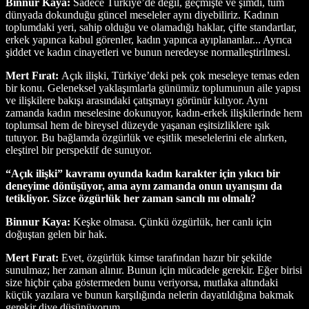
Binnur Kaya:
Sadece Türkiye’de değil, geçmişte ve şimdi, tüm
dünyada dokunduğu güncel meseleler aynı diyebiliriz. Kadının
toplumdaki yeri, sahip olduğu ve olamadığı haklar, çifte standartlar,
erkek yapınca kabul görenler, kadın yapınca ayıplananlar... Ayrıca
şiddet ve kadın cinayetleri ve bunun neredeyse normalleştirilmesi.
Mert Fırat:
Açık ilişki, Türkiye’deki pek çok meseleye temas eden
bir konu. Geleneksel yaklaşımlarla günümüz toplumunun aile yapısı
ve ilişkilere bakışı arasındaki çatışmayı görünür kılıyor. Aynı
zamanda kadın meselesine dokunuyor, kadın-erkek ilişkilerinde hem
toplumsal hem de bireysel düzeyde yaşanan eşitsizliklere ışık
tutuyor. Bu bağlamda özgürlük ve eşitlik meselelerini ele alırken,
eleştirel bir perspektif de sunuyor.
“Açık ilişki” kavramı oyunda kadın karakter için yıkıcı bir
deneyime dönüşüyor, ama aynı zamanda onun uyanışını da
tetikliyor. Sizce özgürlük her zaman sancılı mı olmalı?
Binnur Kaya:
Keşke olmasa. Çünkü özgürlük, her canlı için
doğuştan gelen bir hak.
Mert Fırat:
Evet, özgürlük kimse tarafından hazır bir şekilde
sunulmaz; her zaman alınır. Bunun için mücadele gerekir. Eğer birisi
size hiçbir çaba göstermeden bunu veriyorsa, mutlaka altındaki
küçük yazılara ve bunun karşılığında nelerin dayatıldığına bakmak
gerekir diye düşünüyorum.