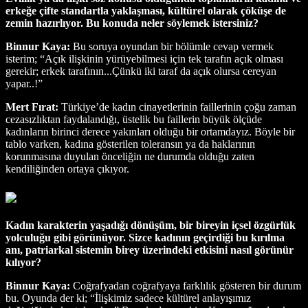
erkeğe çifte standartla yaklaşması, kültürel olarak çöküşe de
zemin hazırlıyor. Bu konuda neler söylemek istersiniz?
Binnur Kaya:
Bu soruya oyundan bir bölümle cevap vermek
isterim; “Açık ilişkinin yürüyebilmesi için tek tarafın açık olması
gerekir; erkek tarafının...Çünkü iki taraf da açık olursa cereyan
yapar..!”
Mert Fırat:
Türkiye’de kadın cinayetlerinin faillerinin çoğu zaman
cezasızlıktan faydalandığı, üstelik bu faillerin büyük ölçüde
kadınların birinci derece yakınları olduğu bir ortamdayız. Böyle bir
tablo varken, kadına gösterilen toleransın ya da haklarının
korunmasına duyulan önceliğin ne durumda olduğu zaten
kendiliğinden ortaya çıkıyor.
Kadın karakterin yaşadığı dönüşüm, bir bireyin içsel özgürlük
yolculuğu gibi görünüyor. Sizce kadının geçirdiği bu kırılma
anı, patriarkal sistemin birey üzerindeki etkisini nasıl görünür
kılıyor?
Binnur Kaya:
Coğrafyadan coğrafyaya farklılık gösteren bir durum
bu. Oyunda der ki; “İlişkimiz sadece kültürel anlayışımız