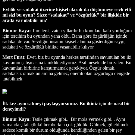
Evlilik ve sadakat üzerine kişisel olarak da düşünmeye sevk etti
mi sizi bu oyun? Sizce “sadakat” ve “özgürlük” bir ilişkide bir
arada var olabilir mi?
Binnur Kaya:
Tam tersi, zaten yıllardır bu konulara kafa yorduğum
için tercihim bu oyundan yana oldu. Bana göre özgürlüğün içinde
sadakat de var. Sevdiğin insanın kişisel alanına gösterdiğin saygı,
sadakati ve özgürlüğü birlikte yaşanabilir kılıyor.
Mert Fırat:
Evet, biz bu oyunda herkes tarafından savunulan bu iki
kavramın çatışmasına tanıklık ediyoruz. Asıl mesele de bu zaten. Bu
kavramları birbirine karıştırmamak gerekiyor. Özgür olmak,
sadakatsiz olmak anlamına gelmez; önemli olan özgürlüğü dengede
tutabilmek.
İlk kez aynı sahneyi paylaşıyorsunuz. Bu ikiniz için de nasıl bir
deneyimdi?
Binnur Kaya:
Tatile çıkmak gibi... Bir mola vermek gibi... Aynı
zamanda şifalı çünkü beraberken çok güldük. Gülmek, gülebilmek
sadece komik bir durum olduğunda kendiliğinden gelen bir şey