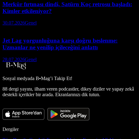
Merkür fırtınası dindi, Satürn Koç retrosu başladı:
Kimler etkileniyor?
30.07.2026
Genel
Jet Lag yorgunluğuna karşı doğru beslenme:
Uzmanlar ne yenilip içileceğini anlattı
28.07.2026
Genel
Sosyal medyada
B•Mag’i Takip Et!
88 dergi yayını, ilham veren podcastler, dikey diziler ve yapay zekâ
destekli içerikler bir arada. Ekranlarınızı dik tutun.
Dergiler