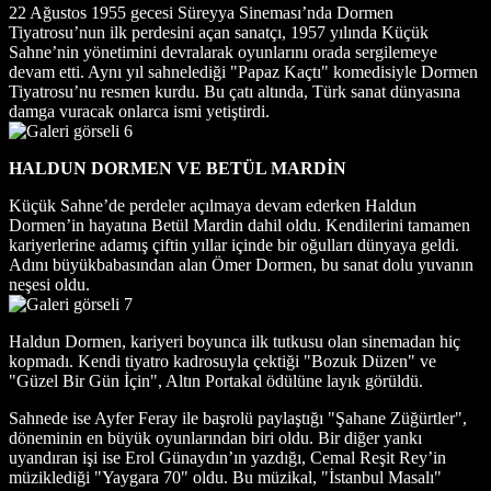
22 Ağustos 1955 gecesi Süreyya Sineması’nda Dormen
Tiyatrosu’nun ilk perdesini açan sanatçı, 1957 yılında Küçük
Sahne’nin yönetimini devralarak oyunlarını orada sergilemeye
devam etti. Aynı yıl sahnelediği "Papaz Kaçtı" komedisiyle Dormen
Tiyatrosu’nu resmen kurdu. Bu çatı altında, Türk sanat dünyasına
damga vuracak onlarca ismi yetiştirdi.
HALDUN DORMEN VE BETÜL MARDİN
Küçük Sahne’de perdeler açılmaya devam ederken Haldun
Dormen’in hayatına Betül Mardin dahil oldu. Kendilerini tamamen
kariyerlerine adamış çiftin yıllar içinde bir oğulları dünyaya geldi.
Adını büyükbabasından alan Ömer Dormen, bu sanat dolu yuvanın
neşesi oldu.
Haldun Dormen, kariyeri boyunca ilk tutkusu olan sinemadan hiç
kopmadı. Kendi tiyatro kadrosuyla çektiği "Bozuk Düzen" ve
"Güzel Bir Gün İçin", Altın Portakal ödülüne layık görüldü.
Sahnede ise Ayfer Feray ile başrolü paylaştığı "Şahane Züğürtler",
döneminin en büyük oyunlarından biri oldu. Bir diğer yankı
uyandıran işi ise Erol Günaydın’ın yazdığı, Cemal Reşit Rey’in
müziklediği "Yaygara 70" oldu. Bu müzikal, "İstanbul Masalı"