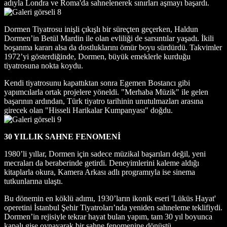
adıyla Londra ve Roma'da sahnelenerek sınırları aşmayı başardı.
Dormen Tiyatrosu inişli çıkışlı bir süreçten geçerken, Haldun
Dormen’in Betül Mardin ile olan evliliği de sarsıntılar yaşadı. İkili
boşanma kararı alsa da dostluklarını ömür boyu sürdürdü. Takvimler
1972’yi gösterdiğinde, Dormen, büyük emeklerle kurduğu
tiyatrosuna nokta koydu.
Kendi tiyatrosunu kapattıktan sonra Egemen Bostancı gibi
yapımcılarla ortak projelere yöneldi. "Merhaba Müzik" ile gelen
başarının ardından, Türk tiyatro tarihinin unutulmazları arasına
girecek olan "Hisseli Harikalar Kumpanyası" doğdu.
30 YILLIK SAHNE FENOMENİ
1980’li yıllar, Dormen için sadece müzikal başarıları değil, yeni
mecraları da beraberinde getirdi. Deneyimlerini kaleme aldığı
kitaplarla okura, Kamera Arkası adlı programıyla ise sinema
tutkunlarına ulaştı.
Bu dönemin en köklü adımı, 1930’ların ikonik eseri 'Lüküs Hayat'
operetini İstanbul Şehir Tiyatroları’nda yeniden sahneleme teklifiydi.
Dormen’in rejisiyle tekrar hayat bulan yapım, tam 30 yıl boyunca
kapalı gişe oynayarak bir sahne fenomenine dönüştü.