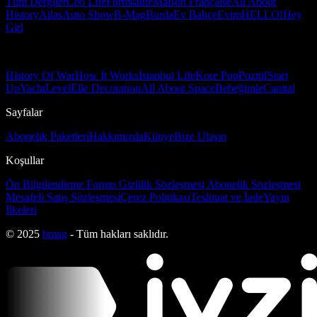
Tüm Dergiler
Ceo Life
Formsante
Maison Française
All About
History
Atlas
Auto Show
B-Mag
Burda
Ev Bahçe
Evim
HELLO!
Hey
Girl
History Of War
How It Works
İstanbul Life
Kore Pop
Pozitif
Start
Up
Yacht
Level
Elle Decoration
All About Space
Bebeğimle
Capital
Sayfalar
Abonelik Paketleri
Hakkımızda
Künye
Bize Ulaşın
Koşullar
Ön Bilgilendirme Formu
Gizlilik Sözleşmesi
Abonelik Sözleşmesi
Mesafeli Satış Sözleşmesi
Çerez Politikası
Teslimat ve İade
Yayın
İlkeleri
© 2025
bmag
- Tüm hakları saklıdır.