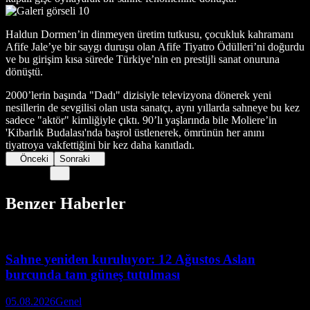
Haldun Dormen’in dinmeyen üretim tutkusu, çocukluk kahramanı
Afife Jale’ye bir saygı duruşu olan Afife Tiyatro Ödülleri’ni doğurdu
ve bu girişim kısa sürede Türkiye’nin en prestijli sanat onuruna
dönüştü.
2000’lerin başında "Dadı" dizisiyle televizyona dönerek yeni
nesillerin de sevgilisi olan usta sanatçı, aynı yıllarda sahneye bu kez
sadece "aktör" kimliğiyle çıktı. 90’lı yaşlarında bile Moliere’in
'Kibarlık Budalası'nda başrol üstlenerek, ömrünün her anını
tiyatroya vakfettiğini bir kez daha kanıtladı.
Önceki
Sonraki
Benzer Haberler
Sahne yeniden kuruluyor: 12 Ağustos Aslan
burcunda tam güneş tutulması
05.08.2026
Genel