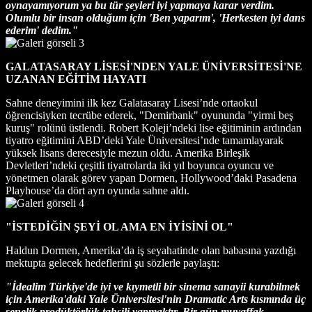
oynayamıyorum ya bu tür şeyleri iyi yapmaya karar verdim.
Olumlu bir insan olduğum için 'Ben yaparım', 'Herkesten iyi dans
ederim' dedim."
GALATASARAY LİSESİ'NDEN YALE ÜNİVERSİTESİ'NE
UZANAN EĞİTİM HAYATI
Sahne deneyimini ilk kez Galatasaray Lisesi’nde ortaokul
öğrencisiyken tecrübe ederek, "Demirbank" oyununda "yirmi beş
kuruş" rolünü üstlendi. Robert Koleji’ndeki lise eğitiminin ardından
tiyatro eğitimini ABD’deki Yale Üniversitesi’nde tamamlayarak
yüksek lisans derecesiyle mezun oldu. Amerika Birleşik
Devletleri’ndeki çeşitli tiyatrolarda iki yıl boyunca oyuncu ve
yönetmen olarak görev yapan Dormen, Hollywood’daki Pasadena
Playhouse’da dört ayrı oyunda sahne aldı.
"İSTEDİĞİN ŞEYİ OL AMA EN İYİSİNİ OL"
Haldun Dormen, Amerika’da iş seyahatinde olan babasına yazdığı
mektupta gelecek hedeflerini şu sözlerle paylaştı:
"İdealim Türkiye'de iyi ve kıymetli bir sinema sanayii kurabilmek
için Amerika'daki Yale Üniversitesi'nin Dramatic Arts kısmında üç
senelik prodüktörlük tahsili yapmaktır. Bir gün muvaffak