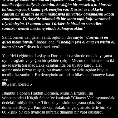
olabileceğime katiyetle eminim. Sevdiğim bir meslek için kimsede
bulunamayacak kadar çok enerjim var. Dürüst ve hakkıyla
çalışan bir insanın da tam manasıyla muvaffak olmamasını kabul
etmiyorum. Türkiye'de adamakıllı bir sanat topluluğu yaratmak
niyetindeyim. O zaman artık Türkler de birtakım serserilere
sanatkâr demek mecburiyetinde kalmayacaklar."
Sait Dormen’den gelen yanıt, oğlunun deyimiyle
"dünyanın en
güzel mektubuydu"
babası ona,
"İstediğin şeyi ol ama en iyisini ol,
bana söz ver"
diyerek destek verdi.
Yale’deki eğitimine başlayan Dormen, kısa sürede oradaki yaşama
uyum sağladı ve yoğun bir şekilde çalıştı. Mezun olduktan sonra iki
arkadaşıyla Saranac Lake kasabasında bir tiyatro kurdu. Her
aşamasında bizzat çalıştığı bu tiyatro, ona mesleki açıdan büyük
tecrübe kazandırdı. Bu deneyimin ardından ülkesine dönmeye karar
verdi.
İstanbul’a dönen Haldun Dormen, Muhsin Ertuğrul’un
yönetimindeki Küçük Sahne’ye katılarak "Cinayet Var" oyunundaki
dedektif rolüyle ilk kez Türk izleyicisinin karşısına çıktı. Bu
dönemde Beyoğlu Parmakkapı Sokak’ta, genç amatörlerle birlikte
60 kişilik bir cep tiyatrosu kurarak dinamik bir yapı oluşturdu.