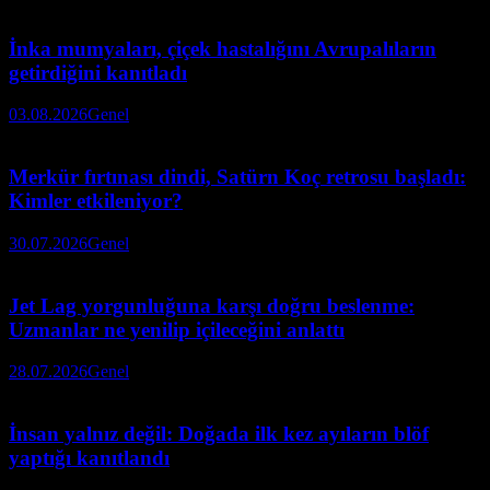
İnka mumyaları, çiçek hastalığını Avrupalıların
getirdiğini kanıtladı
03.08.2026
Genel
Merkür fırtınası dindi, Satürn Koç retrosu başladı:
Kimler etkileniyor?
30.07.2026
Genel
Jet Lag yorgunluğuna karşı doğru beslenme:
Uzmanlar ne yenilip içileceğini anlattı
28.07.2026
Genel
İnsan yalnız değil: Doğada ilk kez ayıların blöf
yaptığı kanıtlandı