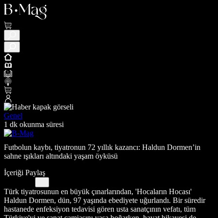
Genel
1 dk okunma süresi
Futbolun kaybı, tiyatronun 72 yıllık kazancı: Haldun Dormen’in
sahne ışıkları altındaki yaşam öyküsü
İçeriği Paylaş
Türk tiyatrosunun en büyük çınarlarından, 'Hocaların Hocası'
Haldun Dormen, dün, 97 yaşında ebediyete uğurlandı. Bir süredir
hastanede enfeksiyon tedavisi gören usta sanatçının vefatı, tüm
Türkiye'yi ve sanat camiasını yasa boğarken, hayat hikayesi de