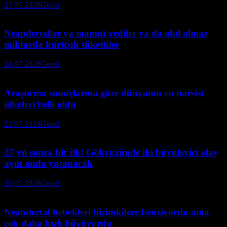
27.07.2026
Genel
Neandertaller ya mamut yediler ya da akıl almaz
miktarda kurtçuk tükettiler
24.07.2026
Genel
Araştırma sonuçlarına göre dünyanın en narsist
ülkeleri belli oldu
23.07.2026
Genel
27 yıl sonra bir ilk! Gökyüzünde iki büyüleyici olay
aynı anda yaşanacak
20.07.2026
Genel
Neandertal bebekleri bizimkilere benziyordu ama
çok daha hızlı büyüyordu