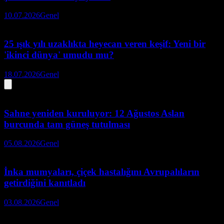
10.07.2026
Genel
25 ışık yılı uzaklıkta heyecan veren keşif: Yeni bir
'ikinci dünya' umudu mu?
18.07.2026
Genel
Sahne yeniden kuruluyor: 12 Ağustos Aslan
burcunda tam güneş tutulması
05.08.2026
Genel
İnka mumyaları, çiçek hastalığını Avrupalıların
getirdiğini kanıtladı
03.08.2026
Genel