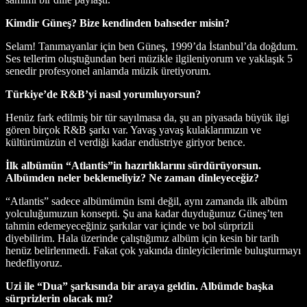
Kimdir Güneş? Bize kendinden bahseder misin?
Selam! Tanımayanlar için ben Güneş, 1999’da İstanbul’da doğdum.
Ses tellerim oluştuğundan beri müzikle ilgileniyorum ve yaklaşık 5
senedir profesyonel anlamda müzik üretiyorum.
Türkiye’de R&B’yi nasıl yorumluyorsun?
Henüz fark edilmiş bir tür sayılmasa da, şu an piyasada büyük ilgi
gören birçok R&B şarkı var. Yavaş yavaş kulaklarımızın ve
kültürümüzün el verdiği kadar endüstriye giriyor bence.
İlk albümün “Atlantis”in hazırlıklarını sürdürüyorsun.
Albümden neler beklemeliyiz? Ne zaman dinleyeceğiz?
“Atlantis” sadece albümümün ismi değil, aynı zamanda ilk albüm
yolculuğumuzun konsepti. Şu ana kadar duyduğunuz Güneş’ten
tahmin edemeyeceğiniz şarkılar var içinde ve bol sürprizli
diyebilirim. Hala üzerinde çalıştığımız albüm için kesin bir tarih
henüz belirlenmedi. Fakat çok yakında dinleyicilerimle buluşturmayı
hedefliyoruz.
Uzi ile “Dua” şarkısında bir araya geldin. Albümde başka
sürprizlerin olacak mı?