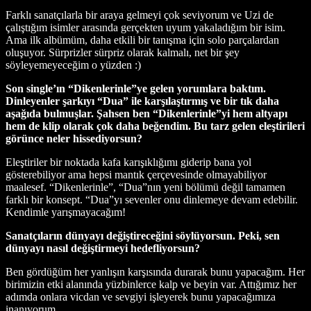
Farklı sanatçılarla bir araya gelmeyi çok seviyorum ve Uzi de
çalıştığım isimler arasında gerçekten uyum yakaladığım bir isim.
Ama ilk albümüm, daha etkili bir tanışma için solo parçalardan
oluşuyor. Sürprizler sürpriz olarak kalmalı, net bir şey
söyleyemeyeceğim o yüzden :)
Son single’ın “Dikenlerinle”ye gelen yorumlara baktım.
Dinleyenler şarkıyı “Dua” ile karşılaştırmış ve bir tık daha
aşağıda bulmuşlar. Şahsen ben “Dikenlerinle”yi hem altyapı
hem de klip olarak çok daha beğendim. Bu tarz gelen eleştirileri
görünce neler hissediyorsun?
Eleştiriler bir noktada kafa karışıklığımı giderip bana yol
gösterebiliyor ama hepsi mantık çerçevesinde olmayabiliyor
maalesef. “Dikenlerinle”, “Dua”nın yeni bölümü değil tamamen
farklı bir konsept. “Dua”yı sevenler onu dinlemeye devam edebilir.
Kendimle yarışmayacağım!
Sanatçıların dünyayı değiştireceğini söylüyorsun. Peki, sen
dünyayı nasıl değiştirmeyi hedefliyorsun?
Ben gördüğüm her yanlışın karşısında durarak bunu yapacağım. Her
birimizin etki alanında yüzbinlerce kalp ve beyin var. Attığımız her
adımda onlara vicdan ve sevgiyi işleyerek bunu yapacağımıza
inanıyorum.