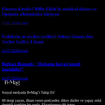
Finneas kimdir? Billie Eilish'in müzikal dehası ve
Optimist albümünün hikâyesi
27.07.2026
Genel
Ünlülerin en sevilen tarifleri: Selena Gomez'den
Taylor Swift'e 4 lezzet
23.07.2026
Genel
Berkan Hamedi: "Herkesin hayatı kendi
masalıdır!"
20.07.2026
Genel
Sosyal medyada
B•Mag’i Takip Et!
88 dergi yayını, ilham veren podcastler, dikey diziler ve yapay zekâ
destekli içerikler bir arada. Ekranlarınızı dik tutun.