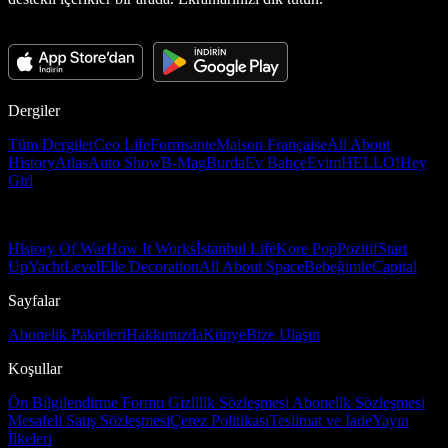
Dergiler
Tüm Dergiler
Ceo Life
Formsante
Maison Française
All About
History
Atlas
Auto Show
B-Mag
Burda
Ev Bahçe
Evim
HELLO!
Hey
Girl
History Of War
How It Works
İstanbul Life
Kore Pop
Pozitif
Start
Up
Yacht
Level
Elle Decoration
All About Space
Bebeğimle
Capital
Sayfalar
Abonelik Paketleri
Hakkımızda
Künye
Bize Ulaşın
Koşullar
Ön Bilgilendirme Formu
Gizlilik Sözleşmesi
Abonelik Sözleşmesi
Mesafeli Satış Sözleşmesi
Çerez Politikası
Teslimat ve İade
Yayın
İlkeleri