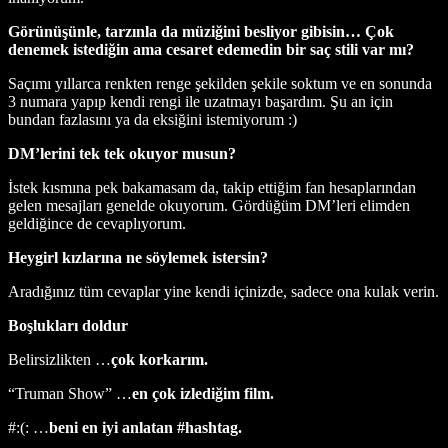
Görünüşünle, tarzınla da müziğini besliyor gibisin… Çok
denemek istediğin ama cesaret edemedin bir saç stili var mı?
Saçımı yıllarca renkten renge şekilden şekile soktum ve en sonunda
3 numara yapıp kendi rengi ile uzatmayı başardım. Şu an için
bundan fazlasını ya da eksiğini istemiyorum :)
DM’lerini tek tek okuyor musun?
İstek kısmına pek bakamasam da, takip ettiğim fan hesaplarından
gelen mesajları genelde okuyorum. Gördüğüm DM’leri elimden
geldiğince de cevaplıyorum.
Heygirl kızlarına ne söylemek istersin?
Aradığınız tüm cevaplar yine kendi içinizde, sadece ona kulak verin.
Boşlukları doldur
Belirsizlikten …
çok korkarım.
“Truman Show” …
en çok izlediğim film.
#:(: …
beni en iyi anlatan #hashtag.