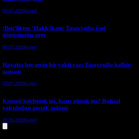
09.07.2026
Genel
‘Ben’likten ‘Hakk'ikate: Tasavvufta içsel
dönüşümün sırrı
06.07.2026
Genel
Hayatta her şeyin bir vakti var: Tasavvufta kalbin
zamanı
02.07.2026
Genel
Kısmeti beklemek mi, hazır olmak mı? Ruhsal
yolculuğun gerçek anlamı
29.06.2026
Genel