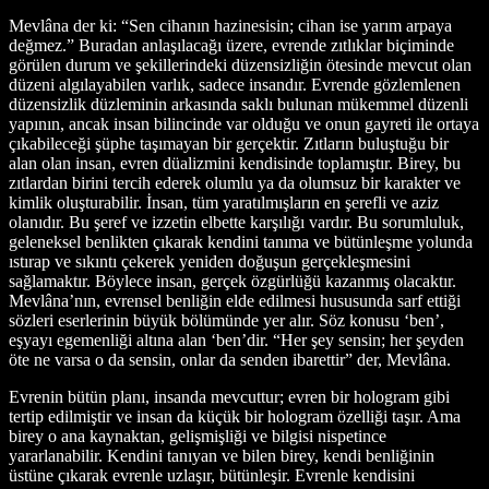
Mevlâna der ki: “Sen cihanın hazinesisin; cihan ise yarım arpaya
değmez.” Buradan anlaşılacağı üzere, evrende zıtlıklar biçiminde
görülen durum ve şekillerindeki düzensizliğin ötesinde mevcut olan
düzeni algılayabilen varlık, sadece insandır. Evrende gözlemlenen
düzensizlik düzleminin arkasında saklı bulunan mükemmel düzenli
yapının, ancak insan bilincinde var olduğu ve onun gayreti ile ortaya
çıkabileceği şüphe taşımayan bir gerçektir. Zıtların buluştuğu bir
alan olan insan, evren düalizmini kendisinde toplamıştır. Birey, bu
zıtlardan birini tercih ederek olumlu ya da olumsuz bir karakter ve
kimlik oluşturabilir. İnsan, tüm yaratılmışların en şerefli ve aziz
olanıdır. Bu şeref ve izzetin elbette karşılığı vardır. Bu sorumluluk,
geleneksel benlikten çıkarak kendini tanıma ve bütünleşme yolunda
ıstırap ve sıkıntı çekerek yeniden doğuşun gerçekleşmesini
sağlamaktır. Böylece insan, gerçek özgürlüğü kazanmış olacaktır.
Mevlâna’nın, evrensel benliğin elde edilmesi hususunda sarf ettiği
sözleri eserlerinin büyük bölümünde yer alır. Söz konusu ‘ben’,
eşyayı egemenliği altına alan ‘ben’dir. “Her şey sensin; her şeyden
öte ne varsa o da sensin, onlar da senden ibarettir” der, Mevlâna.
Evrenin bütün planı, insanda mevcuttur; evren bir hologram gibi
tertip edilmiştir ve insan da küçük bir hologram özelliği taşır. Ama
birey o ana kaynaktan, gelişmişliği ve bilgisi nispetince
yararlanabilir. Kendini tanıyan ve bilen birey, kendi benliğinin
üstüne çıkarak evrenle uzlaşır, bütünleşir. Evrenle kendisini