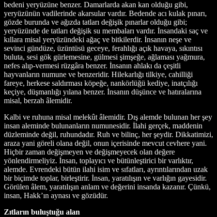
bedeni yeryüzüne benzer. Damarlarda akan kan olduğu gibi,
yeryüzünün vadilerinde akarsular vardır. Bedende acı kulak pınarı,
gözde burunda ve ağızda tatları değişik pınarlar olduğu gibi;
yeryüzünde de tatları değişik su membaları vardır. İnsandaki saç ve
kıllara misal yeryüzündeki ağaç ve bitkilerdir. İnsanın neşe ve
sevinci gündüze, üzüntüsü geceye, ferahlığı açık havaya, sıkıntısı
buluta, sesi gök gürlemesine, gülmesi şimşeğe, ağlaması yağmura,
nefes alıp-vermesi rüzgâra benzer. İnsanın ahlakı da çeşitli
hayvanların numune ve benzeridir. Hilekarlığı tilkiye, cahilliği
fareye, herkese saldırması köpeğe, nankörlüğü kediye, inatçılığı
keçiye, düşmanlığı yılana benzer. İnsanın düşünce ve hatıralarına
misal, berzah âlemidir.
Kalbi ve ruhuna misal melekût âlemidir. Dış alemde bulunan her şey
insan aleminde bulunanların numunesidir. İlahi gerçek, maddenin
düzleminde değil, ruhundadır. Ruh ve bilinç, her şeydir. Dikkatimizi,
araza yani göreli olana değil, onun içerisinde mevcut cevhere yani.
Hiçbir zaman değişmeyen ve değişmeyecek olan değere
yönlendirmeliyiz. İnsan, toplayıcı ve bütünleştirici bir varlıktır,
alemde. Evrendeki bütün ilahi isim ve sıfatları, ayrıntılarından uzak
bir biçimde toplar, birleştirir. İnsan, yaratılışın ve varlığın gayesidir.
Görülen âlem, yaratılışın anlam ve değerini insanda kazanır. Çünkü,
insan, Hakk’ın aynası ve gözüdür.
Zıtların buluştuğu alan