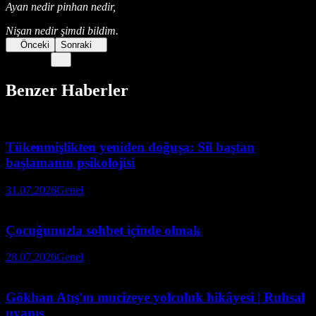
Ayan nedir pinhan nedir,
Nişan nedir şimdi bildim.
Önceki
Sonraki
Benzer Haberler
Tükenmişlikten yeniden doğuşa: Sil baştan
başlamanın psikolojisi
31.07.2026
Genel
Çocuğunuzla sohbet içinde olmak
28.07.2026
Genel
Gökhan Atış'ın mucizeye yolculuk hikâyesi | Ruhsal
uyanış