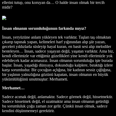
ellerini tutup, onu koruyan da… O halde insan olmak bir tercih
midir?
İnsan olmanın sorumluluğunun farkında mıyız?
İnsan, yeryüzüne anlam yükleyen tek varlıktır. Taşları taş olmaktan
çıkarıp tapınak yapan, kelimeleri harf yığınından alıp şiir yazan,
geceleri yıldızlarla süsleyip hayal kuran, en basit sesi alıp melodiler
besteleyen… İnsan, sadece yaşayan değil, yaşatan varlıktır. Ama biz,
kendi ellerimizle var ettiğimiz güzellikleri yine kendi ellerimizle yok
edebilecek kadar acımasızız. İnsan olmanın sorumluluğu işte burada
başlar. İnsan, yaşadığı dünyaya, dokunduğu kalplere, bıraktığı izlere
karşı sorumludur. Bir çocuğun açlığına, bir kadının sessiz çığlığına,
bir yaşlının yalnızlığına gözünü kapatan, insan olmanın en büyük
yükümlülüğünü unutmuştur: Merhameti.
Merhamet…
Sadece acımak değil, anlamaktır. Sadece görmek değil, hissetmektir.
Sadece hissetmek değil, el uzatmaktır ama insan olmanın getirdiği
bu sorumluluk çoğu zaman zor gelir. Çünkü insan olmak, sadece
kendini düşünmemeyi gerektirir.