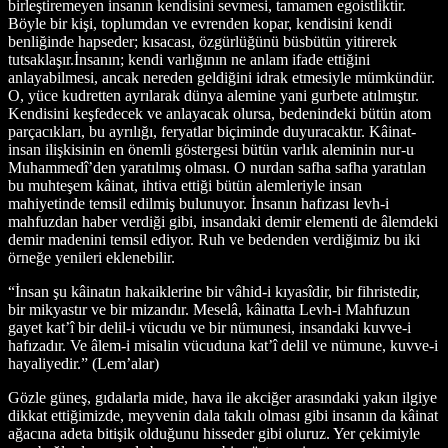
birleştiremeyen insanın kendisini sevmesi, tamamen egoistliktir.
Böyle bir kişi, toplumdan ve evrenden kopar, kendisini kendi
benliğinde hapseder; kısacası, özgürlüğünü büsbütün yitirerek
tutsaklaşır.İnsanın; kendi varlığının ne anlam ifade ettiğini
anlayabilmesi, ancak nereden geldiğini idrak etmesiyle mümkündür.
O, yüce kudretten ayrılarak dünya alemine yani gurbete atılmıştır.
Kendisini keşfedecek ve anlayacak olursa, bedenindeki bütün atom
parçacıkları, bu ayrılığı, feryatlar biçiminde duyuracaktır. Kâinat-
insan ilişkisinin en önemli göstergesi bütün varlık aleminin nur-u
Muhammedî’den yaratılmış olması. O nurdan safha safha yaratılan
bu muhteşem kâinat, ihtiva ettiği bütün alemleriyle insan
mahiyetinde temsil edilmiş bulunuyor. İnsanın hafızası levh-i
mahfuzdan haber verdiği gibi, insandaki demir elementi de âlemdeki
demir madenini temsil ediyor. Ruh ve bedenden verdiğimiz bu iki
örneğe yenileri eklenebilir.
“İnsan şu kâinatın hakaiklerine bir vâhid-i kıyasîdir, bir fihristedir,
bir mikyastır ve bir mizandır. Meselâ, kâinatta Levh-i Mahfuzun
gayet kat’î bir delil-i vücudu ve bir nümunesi, insandaki kuvve-i
hafızadır. Ve âlem-i misalin vücuduna kat’î delil ve nümune, kuvve-i
hayaliyedir.” (Lem’alar)
Gözle güneş, gıdalarla mide, hava ile akciğer arasındaki yakın ilgiye
dikkat ettiğimizde, meyvenin dala takılı olması gibi insanın da kâinat
ağacına adeta bitişik olduğunu hisseder gibi oluruz. Yer çekimiyle