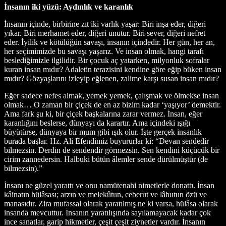
İnsanın iki yüzü: Aydınlık ve karanlık
İnsanın içinde, birbirine zıt iki varlık yaşar: Biri inşa eder, diğeri
yıkar. Biri merhamet eder, diğeri unutur. Biri sever, diğeri nefret
eder. İyilik ve kötülüğün savaşı, insanın içindedir. Her gün, her an,
her seçimimizde bu savaşı yaşarız. Ve insan olmak, hangi tarafı
beslediğimizle ilgilidir. Bir çocuk aç yatarken, milyonluk sofralar
kuran insan mıdır? Adaletin terazisini kendine göre eğip büken insan
mıdır? Gözyaşlarını izleyip eğlenen, zalime karşı susan insan mıdır?
Eğer sadece nefes almak, yemek yemek, çalışmak ve ölmekse insan
olmak… O zaman bir çiçek de en az bizim kadar ‘yaşıyor’ demektir.
Ama fark şu ki, bir çiçek başkalarına zarar vermez. İnsan, eğer
karanlığını beslerse, dünyayı da karartır. Ama içindeki ışığı
büyütürse, dünyaya bir mum gibi ışık olur. İşte gerçek insanlık
burada başlar. Hz. Ali Efendimiz buyururlar ki: “Devan sendedir
bilmezsin. Derdin de sendendir görmezsin. Sen kendini küçücük bir
cirim zannedersin. Halbuki bütün âlemler sende dürülmüştür (de
bilmezsin).”
İnsanı ne güzel yarattı ve onu namütenahi nimetlerle donattı. İnsan
kâinatın hülâsası; arzın ve melekûtun, ceberut ve lâhutun özü ve
manasıdır. Zira mufassal olarak yaratılmış ne ki varsa, hülâsa olarak
insanda mevcuttur. İnsanın yaratılışında sayılamayacak kadar çok
ince sanatlar, garip hikmetler, çeşit çeşit ziynetler vardır. İnsanın