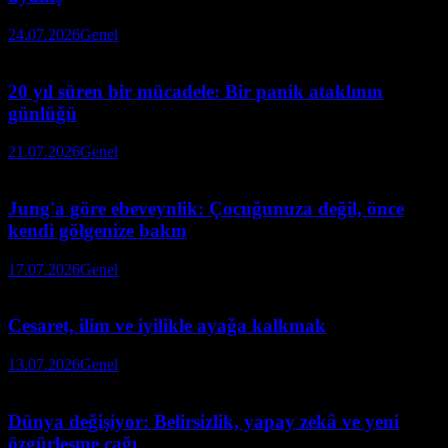
24.07.2026
Genel
20 yıl süren bir mücadele: Bir panik ataklının
günlüğü
21.07.2026
Genel
Jung'a göre ebeveynlik: Çocuğunuza değil, önce
kendi gölgenize bakın
17.07.2026
Genel
Cesaret, ilim ve iyilikle ayağa kalkmak
13.07.2026
Genel
Dünya değişiyor: Belirsizlik, yapay zekâ ve yeni
özgürleşme çağı