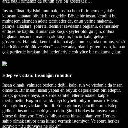
arza bağlı olmamız da bunun ayrı bir göstergesi…
İnsan-kâinat ilişkisini unutmak, insana hem fikir hem de şükür
kapısını kapatan büyük bir engeldir. Böyle bir insan, kendini bu
muhteşem alemden adeta tecrit eder de, onun yerine makama,
paraya, alkışlara, şöhrete, desinler sevdasına bağlanır, demesinler
endişesine kapılır. Bunlar çok küçük şeyler olduğu için, onlara
bağlanan insan da manen çok küçülür, bücür kalır, gelişme
göstermez. Halbuki, kendisini kâinat ağacının başında durmuş, yüzü
ebedî âleme dönük ve ebedî saadete aday olarak gören insan, kâinatı
çok gerilerde bırakan ulvi hedefleriyle çok yüce bir makama çıkar.
Edep ve vicdan: İnsanlığın ruhudur
İnsan olmak, yalnızca bedenle değil, kalp, ruh ve vicdanla da insan
olmaktır. Bir insanı insan yapan en büyük değerlerden biri edeptir.
Edep; gözlerde haya, sözlerde zarafet, ellerde adalet, kalpte
merhamettir. Bugün insanlık neyi kaybetti biliyor musun? Edebi.
Edep gidince, vicdan köreldi. Edep gidince, bencillik arttı. Edep
gidince, insan insana düşman oldu. Şimdi herkes konuşuyor ama
kimse dinlemiyor. Herkes biliyor ama kimse anlamıyor. Herkes
sahip olmak istiyor ama kimse vermek istemiyor. Ve sonra herkes
soruyor: “Bu dünyaya ne oldu?”