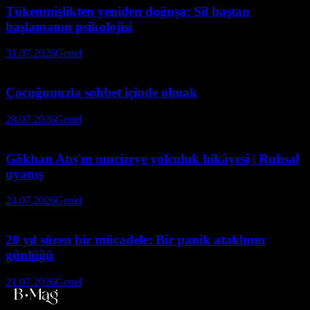
Tükenmişlikten yeniden doğuşa: Sil baştan
başlamanın psikolojisi
31.07.2026
Genel
Çocuğunuzla sohbet içinde olmak
28.07.2026
Genel
Gökhan Atış'ın mucizeye yolculuk hikâyesi | Ruhsal
uyanış
24.07.2026
Genel
20 yıl süren bir mücadele: Bir panik ataklının
günlüğü
21.07.2026
Genel