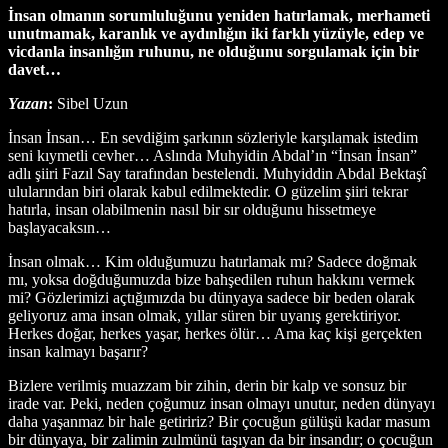
İnsan olmanın sorumluluğunu yeniden hatırlamak, merhameti
unutmamak, karanlık ve aydınlığın iki farklı yüzüyle, edep ve
vicdanla insanlığın ruhunu, ne olduğunu sorgulamak için bir
davet…
Yazan
:
Sibel Uzun
İnsan İnsan… En sevdiğim şarkının sözleriyle karşılamak istedim
seni kıymetli cevher… Aslında Muhyidin Abdal’ın “İnsan İnsan”
adlı şiiri Fazıl Say tarafından bestelendi. Muhyiddin Abdal Bektaşî
ulularından biri olarak kabul edilmektedir. O güzelim şiiri tekrar
hatırla, insan olabilmenin nasıl bir sır olduğunu hissetmeye
başlayacaksın…
İnsan olmak… Kim olduğumuzu hatırlamak mı? Sadece doğmak
mı, yoksa doğduğumuzda bize bahşedilen ruhun hakkını vermek
mi? Gözlerimizi açtığımızda bu dünyaya sadece bir beden olarak
geliyoruz ama insan olmak, yıllar süren bir uyanış gerektiriyor.
Herkes doğar, herkes yaşar, herkes ölür… Ama kaç kişi gerçekten
insan kalmayı başarır?
Bizlere verilmiş muazzam bir zihin, derin bir kalp ve sonsuz bir
irade var. Peki, neden çoğumuz insan olmayı unutur, neden dünyayı
daha yaşanmaz bir hale getiririz? Bir çocuğun gülüşü kadar masum
bir dünyaya, bir zalimin zulmünü taşıyan da bir insandır; o çocuğun