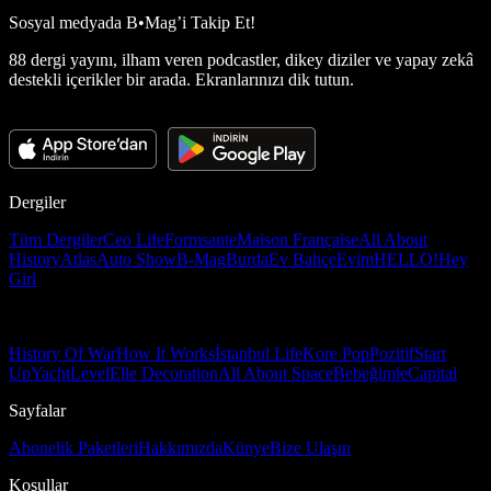
Sosyal medyada
B•Mag’i Takip Et!
88 dergi yayını, ilham veren podcastler, dikey diziler ve yapay zekâ
destekli içerikler bir arada. Ekranlarınızı dik tutun.
Dergiler
Tüm Dergiler
Ceo Life
Formsante
Maison Française
All About
History
Atlas
Auto Show
B-Mag
Burda
Ev Bahçe
Evim
HELLO!
Hey
Girl
History Of War
How It Works
İstanbul Life
Kore Pop
Pozitif
Start
Up
Yacht
Level
Elle Decoration
All About Space
Bebeğimle
Capital
Sayfalar
Abonelik Paketleri
Hakkımızda
Künye
Bize Ulaşın
Koşullar