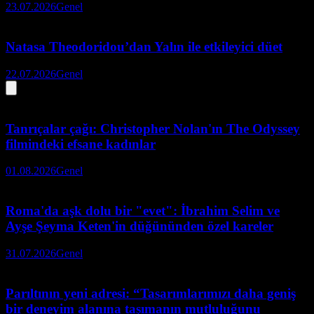
23.07.2026
Genel
Natasa Theodoridou’dan Yalın ile etkileyici düet
22.07.2026
Genel
Tanrıçalar çağı: Christopher Nolan'ın The Odyssey
filmindeki efsane kadınlar
01.08.2026
Genel
Roma'da aşk dolu bir "evet": İbrahim Selim ve
Ayşe Şeyma Keten'in düğününden özel kareler
31.07.2026
Genel
Parıltının yeni adresi: “Tasarımlarımızı daha geniş
bir deneyim alanına taşımanın mutluluğunu