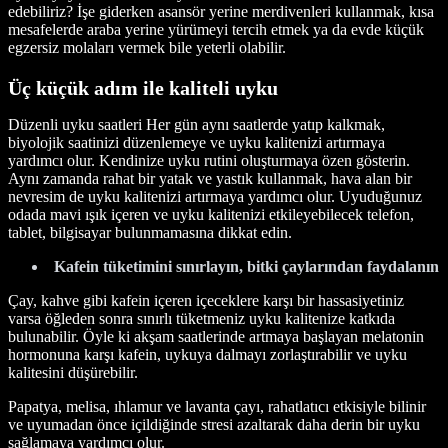
edebiliriz? İşe giderken asansör yerine merdivenleri kullanmak, kısa
mesafelerde araba yerine yürümeyi tercih etmek ya da evde küçük
egzersiz molaları vermek bile yeterli olabilir.
Üç küçük adım ile kaliteli uyku
Düzenli uyku saatleri Her gün aynı saatlerde yatıp kalkmak,
biyolojik saatinizi düzenlemeye ve uyku kalitenizi artırmaya
yardımcı olur. Kendinize uyku rutini oluşturmaya özen gösterin.
Aynı zamanda rahat bir yatak ve yastık kullanmak, hava alan bir
nevresim de uyku kalitenizi artırmaya yardımcı olur. Uyuduğunuz
odada mavi ışık içeren ve uyku kalitenizi etkileyebilecek telefon,
tablet, bilgisayar bulunmamasına dikkat edin.
Kafein tüketimini sınırlayın, bitki çaylarından faydalanın
Çay, kahve gibi kafein içeren içeceklere karşı bir hassasiyetiniz
varsa öğleden sonra sınırlı tüketmeniz uyku kalitenize katkıda
bulunabilir. Öyle ki akşam saatlerinde artmaya başlayan melatonin
hormonuna karşı kafein, uykuya dalmayı zorlaştırabilir ve uyku
kalitesini düşürebilir.
Papatya, melisa, ıhlamur ve lavanta çayı, rahatlatıcı etkisiyle bilinir
ve uyumadan önce içildiğinde stresi azaltarak daha derin bir uyku
sağlamaya yardımcı olur.