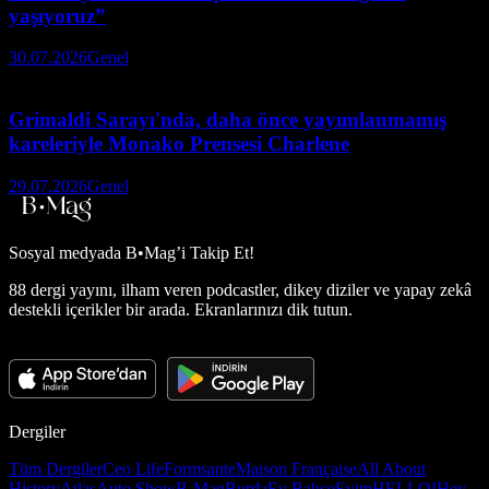
yaşıyoruz”
30.07.2026
Genel
Grimaldi Sarayı'nda, daha önce yayımlanmamış
kareleriyle Monako Prensesi Charlene
29.07.2026
Genel
Sosyal medyada
B•Mag’i Takip Et!
88 dergi yayını, ilham veren podcastler, dikey diziler ve yapay zekâ
destekli içerikler bir arada. Ekranlarınızı dik tutun.
Dergiler
Tüm Dergiler
Ceo Life
Formsante
Maison Française
All About
History
Atlas
Auto Show
B-Mag
Burda
Ev Bahçe
Evim
HELLO!
Hey