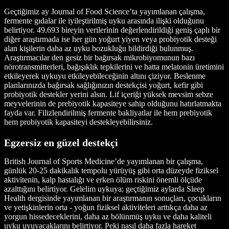
Geçtiğimiz ay Journal of Food Science’ta yayımlanan çalışma,
fermente gıdalar ile iyileştirilmiş uyku arasında ilişki olduğunu
belirtiyor. 49.693 bireyin verilerinin değerlendirildiği geniş çaplı bir
diğer araştırmada ise her gün yoğurt yiyen veya probiyotik desteği
alan kişilerin daha az uyku bozukluğu bildirdiği bulunmuş.
Araştırmacılar den gesiz bir bağırsak mikrobiyomunun bazı
nörotransmitterleri, bağışıklık tepkilerini ve hatta melatonin üretimini
etkileyerek uykuyu etkileyebileceğinin altını çiziyor. Beslenme
planlarınızda bağırsak sağlığınızın destekçisi yoğurt, kefir gibi
probiyotik destekler yerini alsın. Lif içeriği yüksek mevsim sebze
meyvelerinin de prebiyotik kapasiteye sahip olduğunu hatırlatmakta
fayda var. Filizlendirilmiş fermente bakliyatlar ile hem prebiyotik
hem probiyotik kapasiteyi destekleyebilirsiniz.
Egzersiz en güzel destekçi
British Journal of Sports Medicine’de yayımlanan bir çalışma,
günlük 20-25 dakikalık tempolu yürüyüş gibi orta düzeyde fiziksel
aktivitenin, kalp hastalığı ve erken ölüm riskini önemli ölçüde
azalttığını belirtiyor. Gelelim uykuya; geçtiğimiz aylarda Sleep
Health dergisinde yayımlanan bir araştırmanın sonuçları, çocukların
ve yetişkinlerin orta - yoğun fiziksel aktiviteleri arttıkça daha az
yorgun hissedeceklerini, daha az bölünmüş uyku ve daha kaliteli
uyku uyuyacaklarını belirtiyor. Peki nasıl daha fazla hareket