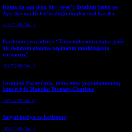
Roma'da aşk dolu bir "evet": İbrahim Selim ve
Ayşe Şeyma Keten'in düğününden özel kareler
31.07.2026
Genel
Parıltının yeni adresi: “Tasarımlarımızı daha geniş
bir deneyim alanına taşımanın mutluluğunu
yaşıyoruz”
30.07.2026
Genel
Grimaldi Sarayı'nda, daha önce yayımlanmamış
kareleriyle Monako Prensesi Charlene
29.07.2026
Genel
Sosyal medya ve beslenme
28.07.2026
Genel