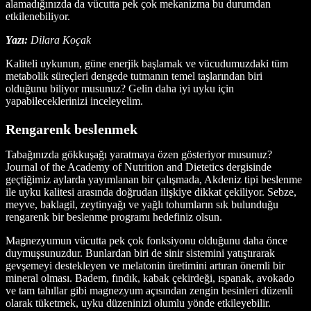
alamadığınızda da vücutta pek çok mekanizma bu durumdan
etkilenebiliyor.
Yazı:
Dilara Koçak
Kaliteli uykunun, güne enerjik başlamak ve vücudumuzdaki tüm
metabolik süreçleri dengede tutmanın temel taşlarından biri
olduğunu biliyor musunuz? Gelin daha iyi uyku için
yapabileceklerinizi inceleyelim.
Rengarenk beslenmek
Tabağınızda gökkuşağı yaratmaya özen gösteriyor musunuz?
Journal of the Academy of Nutrition and Dietetics dergisinde
geçtiğimiz aylarda yayımlanan bir çalışmada, Akdeniz tipi beslenme
ile uyku kalitesi arasında doğrudan ilişkiye dikkat çekiliyor. Sebze,
meyve, baklagil, zeytinyağı ve yağlı tohumların sık bulunduğu
rengarenk bir beslenme programı hedefiniz olsun.
Magnezyumun vücutta pek çok fonksiyonu olduğunu daha önce
duymuşsunuzdur. Bunlardan biri de sinir sistemini yatıştırarak
gevşemeyi destekleyen ve melatonin üretimini artıran önemli bir
mineral olması. Badem, fındık, kabak çekirdeği, ıspanak, avokado
ve tam tahıllar gibi magnezyum açısından zengin besinleri düzenli
olarak tüketmek, uyku düzeninizi olumlu yönde etkileyebilir.