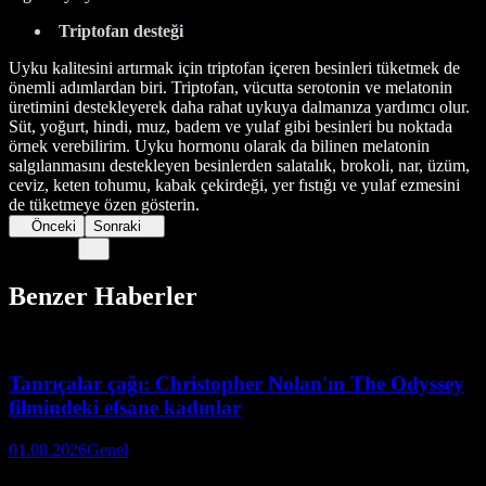
Triptofan desteği
Uyku kalitesini artırmak için triptofan içeren besinleri tüketmek de
önemli adımlardan biri. Triptofan, vücutta serotonin ve melatonin
üretimini destekleyerek daha rahat uykuya dalmanıza yardımcı olur.
Süt, yoğurt, hindi, muz, badem ve yulaf gibi besinleri bu noktada
örnek verebilirim. Uyku hormonu olarak da bilinen melatonin
salgılanmasını destekleyen besinlerden salatalık, brokoli, nar, üzüm,
ceviz, keten tohumu, kabak çekirdeği, yer fıstığı ve yulaf ezmesini
de tüketmeye özen gösterin.
Önceki
Sonraki
Benzer Haberler
Tanrıçalar çağı: Christopher Nolan'ın The Odyssey
filmindeki efsane kadınlar
01.08.2026
Genel