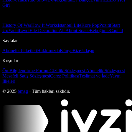
Girl
History Of War
How It Works
İstanbul Life
Kore Pop
Pozitif
Start
Up
Yacht
Level
Elle Decoration
All About Space
Bebeğimle
Capital
Sayfalar
Abonelik Paketleri
Hakkımızda
Künye
Bize Ulaşın
Koşullar
Ön Bilgilendirme Formu
Gizlilik Sözleşmesi
Abonelik Sözleşmesi
Mesafeli Satış Sözleşmesi
Çerez Politikası
Teslimat ve İade
Yayın
İlkeleri
© 2025
bmag
- Tüm hakları saklıdır.