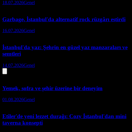
18.07.2026
Genel
Garbage, İstanbul'da alternatif rock rüzgârı estirdi
16.07.2026
Genel
İstanbul'da yaz: Şehrin en güzel yaz manzaraları ve
semtleri
14.07.2026
Genel
Yemek, sofra ve şehir üzerine bir deneyim
01.08.2026
Genel
Etiler'de yeni lezzet durağı: Cozy İstanbul'dan mini
taverna konsepti