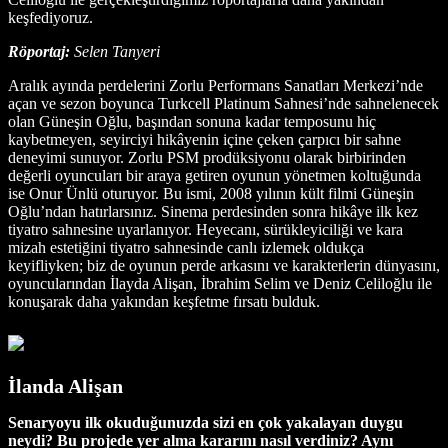
keşfediyoruz.
Röportaj:
Selen Tanyeri
Aralık ayında perdelerini Zorlu Performans Sanatları Merkezi’nde
açan ve sezon boyunca Turkcell Platinum Sahnesi’nde sahnelenecek
olan Güneşin Oğlu, başından sonuna kadar temposunu hiç
kaybetmeyen, seyirciyi hikâyenin içine çeken çarpıcı bir sahne
deneyimi sunuyor. Zorlu PSM prodüksiyonu olarak birbirinden
değerli oyuncuları bir araya getiren oyunun yönetmen koltuğunda
ise Onur Ünlü oturuyor. Bu ismi, 2008 yılının kült filmi Güneşin
Oğlu’ndan hatırlarsınız. Sinema perdesinden sonra hikâye ilk kez
tiyatro sahnesine uyarlanıyor. Heyecanı, sürükleyiciliği ve kara
mizah estetiğini tiyatro sahnesinde canlı izlemek oldukça
keyifliyken; biz de oyunun perde arkasını ve karakterlerin dünyasını,
oyuncularından İlayda Alişan, İbrahim Selim ve Deniz Celiloğlu ile
konuşarak daha yakından keşfetme fırsatı bulduk.
İlanda Alişan
Senaryoyu ilk okuduğunuzda sizi en çok yakalayan duygu
neydi? Bu projede yer alma kararını nasıl verdiniz? Aynı