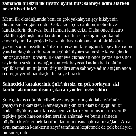
zamanda bu sizin ilk tiyatro oyununuz; sahneye adım atarken
neler hissettiniz?
Metni ilk okuduğumda beni en çok yakalayan şey hikâyenin
dinamizmi ve gücü oldu. Çok akıcı, çok canlı bir metindi ve
karakterlerin dünyası beni hemen içine çekti. Daha önce tiyatro
teklifleri gelmişti ama kendimi hazır hissetmediğim için kabul
etmemiştim. Bu projede ise sanki hazır olmama gibi bir lüksüm
yokmuş gibi hissettim. Yıllardır hayalini kurduğum bir şeydi ama bir
yandan da çok korkuyordum çünkü tiyatro sahnesine karşı içimde
bir özgüvensizlik vardı. İlk sahneye çıkmadan önce perde arkasında
seyircinin sesini duyduğum an çok heyecanlandım hatta bütün
repliklerimi unuttuğumu düşündüm ama sahneye adım attığım anda
o duygu yerini bambaşka bir şeye bıraktı.
Sahnedeki karakteriniz Şule’nin sizi en çok zorlayan, sizi
konfor alanınızın dışına çıkaran yönleri neler oldu?
Şule çok dışa dönük, cilveli ve duygularını çok daha görünür
yaşayan bir karakter. Kameraya alışkın biri olarak duyguları bu
kadar büyük oynamak başta beni zorladı. Onun insanların verdiği
tepkiye göre hareket eden tarafını anlamak ve bunu sahnede
büyüterek göstermek konfor alanımın dışına çıkmamı sağladı. Ama
aynı zamanda karakterin zayıf taraflarını keşfetmek de çok besleyici
bir süreç oldu.