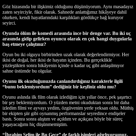
Göz hizasında bir ilişkimiz olduğunu düşünüyorum. Aynı masadayız
zaten seyirciyle, fikir olarak. Sahnede anlattığımız hikâyeye dahil
olurken, kendi hayatlarındaki karşılıkları gördükçe bağ kuruyor
seyirci.
Oyunda ölüm ile komedi arasında ince bir denge var. Bu iki uç
arasında gidip gelirken oyuncu olarak en çok hangi duygularla
baş etmeye çalıştınız?
Oyun bu iki olguyu birbirinden uzak olarak değerlendirmiyor. Her
ikisi de doğal, her ikisi de hayatın içinden. Bu gerçeklikle
yüzleştikten sonra hikâyenin içinde o kadar uç gibi anlaşılmıyor
sahne üstümde bu olgular.
Oyunu ilk okuduğunuzda canlandırdığınız karakterle ilgili
“bunu beklemiyordum” dediğiniz bir keşfiniz oldu mu?
Oyunu aslında ilk film olarak izlediğim için yıllar önce, pek şaşırtıcı
bir şey beklemiyordum. O yüzden metni okuduktan sonra bir daha
izledim filmi ve ayvayı yedim, özgüvenim yerle yeksan oldu. Müthiş
bir ekipten şiir gibi oynanmış performanslar seyredince endişeler
bastı. Sonra sonra alıştım ve açıldım ve açıkçası böyle bir süreç
yaşayacağımı hiç düşünmemiştim.
“İbrahim Selim ile Bu Gece” de farklı isimleri ağırlıyorsunuz.