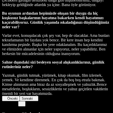
çocukken girdiğin denizdeki dalga gibi düşünebilirsiniz, dalgayı
bekleyip geldiğinde atlardık ya içine. Bana öyle görünüyor.
Bu oyunun ardından hepimizde oluşan bir duygu da hiç
kuşkusuz başkalarının hayatına bakarken kendi hayatımızı
kaçırabiliyoruz. Günlük yaşamda ıskaladığınızı düşündüğünüz
neler var?
Varlar evet, konuşulacak çok şey var, hep de olacaklar. Ama bunları
tekrarlamanın bir faydası yok bence. Bir kere insan hep kendini
kandırma peşinde. Başka bir yere odaklanalım. Bu kaçırdıklarımız
ve elimizden alınanlar için neler yapıyoruz, neler yapabiliriz. Ben
herkesin bir mücadelesinin olduğuna inanıyorum.
Sahne dışındaki sizi besleyen sosyal alışkanlıklarınız, günlük
rutinleriniz neler?
Yazmak, günlük tutmak, yürümek, kitap okumak, film izlemek,
yemek. Ve kendime direnmek. En çok da boş boş etrafa bakmak.
Kimse alınmasın ama biraz da az sosyalleşmek ve yalnızlık.Bence
mesafelerin, boşlukların, sessizliklerin ve yalnız geçirilen vakitlerin
önemli bir yeri var hayatımızda.
Önceki
Sonraki