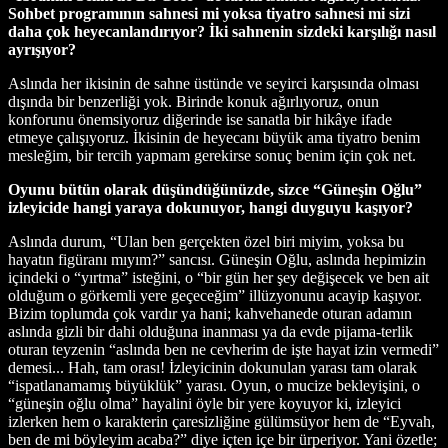
Sohbet programının sahnesi mi yoksa tiyatro sahnesi mi sizi
daha çok heyecanlandırıyor? İki sahnenin sizdeki karşılığı nasıl
ayrışıyor?
Aslında her ikisinin de sahne üstünde ve seyirci karşısında olması
dışında bir benzerliği yok. Birinde konuk ağırlıyoruz, onun
konforunu önemsiyoruz diğerinde ise sanatla bir hikâye ifade
etmeye çalışıyoruz. İkisinin de heyecanı büyük ama tiyatro benim
mesleğim, bir tercih yapmam gerekirse sonuç benim için çok net.
Oyunu bütün olarak düşündüğünüzde, sizce “Güneşin Oğlu”
izleyicide hangi yaraya dokunuyor, hangi duyguyu kaşıyor?
Aslında durum, “Ulan ben gerçekten özel biri miyim, yoksa bu
hayatın figüranı mıyım?” sancısı. Güneşin Oğlu, aslında hepimizin
içindeki o “yırtma” isteğini, o “bir gün her şey değişecek ve ben ait
olduğum o görkemli yere geçeceğim” illüzyonunu acayip kaşıyor.
Bizim toplumda çok vardır ya hani; kahvehanede oturan adamın
aslında gizli bir dahi olduğuna inanması ya da evde pijama-terlik
oturan teyzenin “aslında ben ne cevherim de işte hayat izin vermedi”
demesi... Hah, tam orası! İzleyicinin dokunulan yarası tam olarak
“ispatlanamamış büyüklük” yarası. Oyun, o mucize bekleyişini, o
“güneşin oğlu olma” hayalini öyle bir yere koyuyor ki, izleyici
izlerken hem o karakterin çaresizliğine gülümsüyor hem de “Eyvah,
ben de mi böyleyim acaba?” diye içten içe bir ürperiyor. Yani özetle;