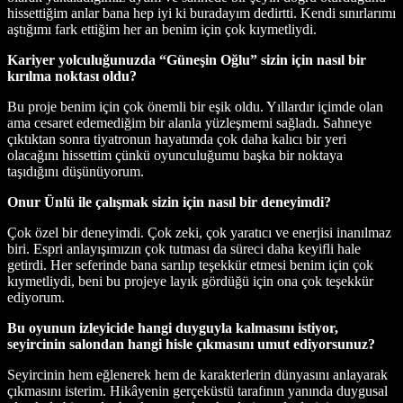
hissettiğim anlar bana hep iyi ki buradayım dedirtti. Kendi sınırlarımı
aştığımı fark ettiğim her an benim için çok kıymetliydi.
Kariyer yolculuğunuzda “Güneşin Oğlu” sizin için nasıl bir
kırılma noktası oldu?
Bu proje benim için çok önemli bir eşik oldu. Yıllardır içimde olan
ama cesaret edemediğim bir alanla yüzleşmemi sağladı. Sahneye
çıktıktan sonra tiyatronun hayatımda çok daha kalıcı bir yeri
olacağını hissettim çünkü oyunculuğumu başka bir noktaya
taşıdığını düşünüyorum.
Onur Ünlü ile çalışmak sizin için nasıl bir deneyimdi?
Çok özel bir deneyimdi. Çok zeki, çok yaratıcı ve enerjisi inanılmaz
biri. Espri anlayışımızın çok tutması da süreci daha keyifli hale
getirdi. Her seferinde bana sarılıp teşekkür etmesi benim için çok
kıymetliydi, beni bu projeye layık gördüğü için ona çok teşekkür
ediyorum.
Bu oyunun izleyicide hangi duyguyla kalmasını istiyor,
seyircinin salondan hangi hisle çıkmasını umut ediyorsunuz?
Seyircinin hem eğlenerek hem de karakterlerin dünyasını anlayarak
çıkmasını isterim. Hikâyenin gerçeküstü tarafının yanında duygusal