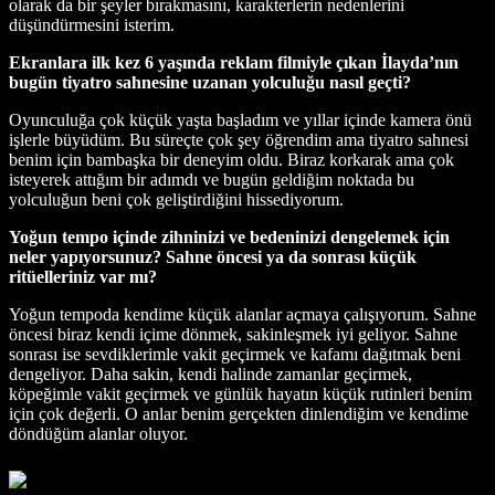
olarak da bir şeyler bırakmasını, karakterlerin nedenlerini
düşündürmesini isterim.
Ekranlara ilk kez 6 yaşında reklam filmiyle çıkan İlayda’nın
bugün tiyatro sahnesine uzanan yolculuğu nasıl geçti?
Oyunculuğa çok küçük yaşta başladım ve yıllar içinde kamera önü
işlerle büyüdüm. Bu süreçte çok şey öğrendim ama tiyatro sahnesi
benim için bambaşka bir deneyim oldu. Biraz korkarak ama çok
isteyerek attığım bir adımdı ve bugün geldiğim noktada bu
yolculuğun beni çok geliştirdiğini hissediyorum.
Yoğun tempo içinde zihninizi ve bedeninizi dengelemek için
neler yapıyorsunuz? Sahne öncesi ya da sonrası küçük
ritüelleriniz var mı?
Yoğun tempoda kendime küçük alanlar açmaya çalışıyorum. Sahne
öncesi biraz kendi içime dönmek, sakinleşmek iyi geliyor. Sahne
sonrası ise sevdiklerimle vakit geçirmek ve kafamı dağıtmak beni
dengeliyor. Daha sakin, kendi halinde zamanlar geçirmek,
köpeğimle vakit geçirmek ve günlük hayatın küçük rutinleri benim
için çok değerli. O anlar benim gerçekten dinlendiğim ve kendime
döndüğüm alanlar oluyor.