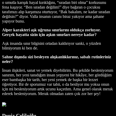
o umutla karışık hayal kırıklığını, “sıradan biri olma” korkusunu
fena kaşıyor. “Ben sıradan değilim!” diye bağıran o çocuksu
tarafımızı alıp karşımıza oturtuyor, “Bak bakalım, ne kadar sıradan
değilsin?” diyor. Valla insanın canını biraz yakıyor ama şahane
yapıyor bunu.
Alper karakteri aşk uğruna sınırlarını oldukça zorluyor.
Gerçek hayatta sizin için aşkın sınırları nereye kadar?
Aşk insanda sınır bilgisini ortadan kaldırıyor sanki, o yüzden
bilmiyorum ki ben de.
Sahne dışında sizi besleyen alışkanlıklarınız, sabah rutinleriniz
neler?
İnsan ilişkileri, sanat ve yemek diyebilirim. Bu şekilde besleniyorum
sanırım, her yeni tanıdığım insan yepyeni bir hikâye, her gördüğüm
eser bambaşka bir tarih, her yeni yemek de başka bir lezzet
öğretiyor. Bir de sporumuz var tabii, o da besliyor mu yoksa onun
için mi besleniyorum artık ucunu kaçırdım. Ama genel olarak merak
ederek besleniyorum. Merak olmadan zaten çok zor her şey!
Deniz Celiloğlu