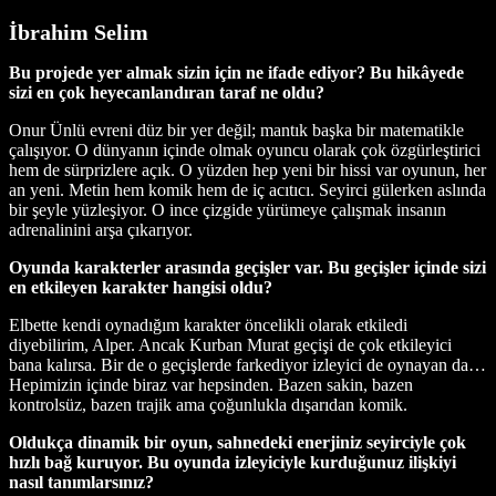
İbrahim Selim
Bu projede yer almak sizin için ne ifade ediyor? Bu hikâyede
sizi en çok heyecanlandıran taraf ne oldu?
Onur Ünlü evreni düz bir yer değil; mantık başka bir matematikle
çalışıyor. O dünyanın içinde olmak oyuncu olarak çok özgürleştirici
hem de sürprizlere açık. O yüzden hep yeni bir hissi var oyunun, her
an yeni. Metin hem komik hem de iç acıtıcı. Seyirci gülerken aslında
bir şeyle yüzleşiyor. O ince çizgide yürümeye çalışmak insanın
adrenalinini arşa çıkarıyor.
Oyunda karakterler arasında geçişler var. Bu geçişler içinde sizi
en etkileyen karakter hangisi oldu?
Elbette kendi oynadığım karakter öncelikli olarak etkiledi
diyebilirim, Alper. Ancak Kurban Murat geçişi de çok etkileyici
bana kalırsa. Bir de o geçişlerde farkediyor izleyici de oynayan da…
Hepimizin içinde biraz var hepsinden. Bazen sakin, bazen
kontrolsüz, bazen trajik ama çoğunlukla dışarıdan komik.
Oldukça dinamik bir oyun, sahnedeki enerjiniz seyirciyle çok
hızlı bağ kuruyor. Bu oyunda izleyiciyle kurduğunuz ilişkiyi
nasıl tanımlarsınız?