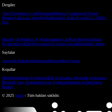
Dergiler
Tüm Dergiler
Ceo Life
Formsante
Maison Française
All About
History
Atlas
Auto Show
B-Mag
Burda
Ev Bahçe
Evim
HELLO!
Hey
Girl
History Of War
How It Works
İstanbul Life
Kore Pop
Pozitif
Start
Up
Yacht
Level
Elle Decoration
All About Space
Bebeğimle
Capital
Sayfalar
Abonelik Paketleri
Hakkımızda
Künye
Bize Ulaşın
Koşullar
Ön Bilgilendirme Formu
Gizlilik Sözleşmesi
Abonelik Sözleşmesi
Mesafeli Satış Sözleşmesi
Çerez Politikası
Teslimat ve İade
Yayın
İlkeleri
© 2025
bmag
- Tüm hakları saklıdır.