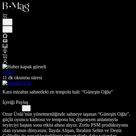
Genel
11 dk okunma süresi
Kara mizahın sahnedeki en tempolu hali: “Güneşin Oğlu”
İçeriği Paylaş
Onur Ünlü’nün yönetmenliğinde sahneye taşınan “Güneşin Oğlu”,
güçlü oyuncu kadrosu ve temposu hiç düşmeyen anlatımıyla
seyirciyi baştan sona etkisi altına alıyor. Zorlu PSM prodüksiyonu
olan oyunun dünyasını; İlayda Alişan, İbrahim Selim ve Deniz
Celiloğlu ile gerçekleştirdiğimiz röportajlarla daha yakından