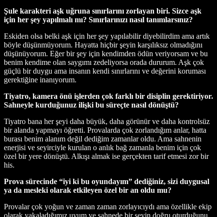
Şule karakteri aşk uğruna sınırlarını zorlayan biri. Sizce aşk
için her şey yapılmalı mı? Sınırlarınızı nasıl tanımlarsınız?
Eskiden olsa belki aşk için her şey yapılabilir diyebilirdim ama artık
böyle düşünmüyorum. Hayatta hiçbir şeyin karşılıksız olmadığını
düşünüyorum. Eğer bir şey için kendimden ödün veriyorsam ve bu
benim kendime olan saygımı zedeliyorsa orada dururum. Aşk çok
güçlü bir duygu ama insanın kendi sınırlarını ve değerini koruması
gerektiğine inanıyorum.
Tiyatro, kamera önü işlerden çok farklı bir disiplin gerektiriyor.
Sahneyle kurduğunuz ilişki bu süreçte nasıl dönüştü?
Tiyatro bana her şeyi daha büyük, daha görünür ve daha kontrolsüz
bir alanda yapmayı öğretti. Provalarda çok zorlandığım anlar, hatta
burası benim alanım değil dediğim zamanlar oldu. Ama sahnenin
enerjisi ve seyirciyle kurulan o anlık bağ zamanla benim için çok
özel bir yere dönüştü. Alkışı almak ise gerçekten tarif etmesi zor bir
his.
Prova sürecinde “iyi ki bu oyundayım” dediğiniz, sizi duygusal
ya da mesleki olarak etkileyen özel bir an oldu mu?
Provalar çok yoğun ve zaman zaman zorlayıcıydı ama özellikle ekip
olarak yakaladığımız uyum ve sahnede bir şeyin doğru oturduğunu