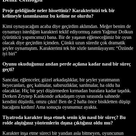
Proje geldiğinde neler hissettiniz? Karakterinizi tek bir
kelimeyle tanımlasanız bu kelime ne olurdu?
Kimi oynayacağım acaba diye geçirdim aklımdan. Meğer benim de
oynamayı istediğim karakteri teklif ediyormuş zaten Yağmur Dolkun
(yürütücü yapımcımız) bana. Bir de yaşasın eğleneceğimiz bir oyun
olacak diye geçirdim içimden. Çünkü uzun süredir çok dramatik
şeyler oynamıştım. Karakterimi tek bir sözle tanımlayayım: “Özünde
iyi biri”
Oyunu okuduğunuz andan perde açılana kadar nasıl bir süreç
geçti?
Sancılar, eğlenceler, güzel arkadaşlıklar, bir şeyler yaratmanın
heyecanları, geç kalmalar, sabırsızlıklar, sarılmalar, ha oldu ha
olacaklar. Hiç bir şeyi düşürmeden kırmadan buralara kadar taşıdık.
Derken Zeynep Kankonde arkadaşım oyun sırasında sahnede
kendini düşürdü, omzu çıktı! Ben de 2 hafta önce bisikletten düşüp
bacağımı kırdım! Ama sonuçta oyunumuz ayakta.
Tiyatroda karakter inşa etmek senin için nasıl bir süreç? Bu
rolde alıştığınız yöntemlerin dışına çıktığınız oldu mu?
Karakter inşa etme süreci bir yandan asla bitmeyen, oyuncunun