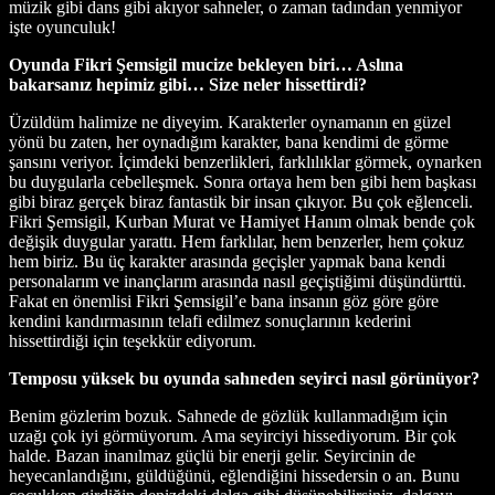
müzik gibi dans gibi akıyor sahneler, o zaman tadından yenmiyor
işte oyunculuk!
Oyunda Fikri Şemsigil mucize bekleyen biri… Aslına
bakarsanız hepimiz gibi… Size neler hissettirdi?
Üzüldüm halimize ne diyeyim. Karakterler oynamanın en güzel
yönü bu zaten, her oynadığım karakter, bana kendimi de görme
şansını veriyor. İçimdeki benzerlikleri, farklılıklar görmek, oynarken
bu duygularla cebelleşmek. Sonra ortaya hem ben gibi hem başkası
gibi biraz gerçek biraz fantastik bir insan çıkıyor. Bu çok eğlenceli.
Fikri Şemsigil, Kurban Murat ve Hamiyet Hanım olmak bende çok
değişik duygular yarattı. Hem farklılar, hem benzerler, hem çokuz
hem biriz. Bu üç karakter arasında geçişler yapmak bana kendi
personalarım ve inançlarım arasında nasıl geçiştiğimi düşündürttü.
Fakat en önemlisi Fikri Şemsigil’e bana insanın göz göre göre
kendini kandırmasının telafi edilmez sonuçlarının kederini
hissettirdiği için teşekkür ediyorum.
Temposu yüksek bu oyunda sahneden seyirci nasıl görünüyor?
Benim gözlerim bozuk. Sahnede de gözlük kullanmadığım için
uzağı çok iyi görmüyorum. Ama seyirciyi hissediyorum. Bir çok
halde. Bazan inanılmaz güçlü bir enerji gelir. Seyircinin de
heyecanlandığını, güldüğünü, eğlendiğini hissedersin o an. Bunu