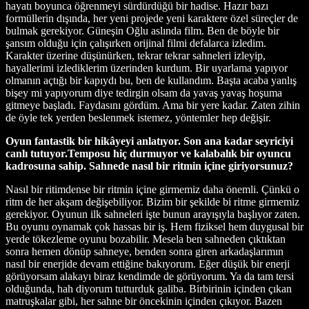
hayatı boyunca öğrenmeyi sürdürdüğü bir hadise. Hazır bazı
formüllerin dışında, her yeni projede yeni karaktere özel süreçler de
bulmak gerekiyor. Güneşin Oğlu aslında film. Ben de böyle bir
şansım olduğu için çalışırken orijinal filmi defalarca izledim.
Karakter üzerine düşünürken, tekrar tekrar sahneleri izleyip,
hayallerimi izlediklerim üzerinden kurdum. Bir uyarlama yapıyor
olmanın açtığı bir kapıydı bu, ben de kullandım. Başta acaba yanlış
bişey mi yapıyorum diye tedirgin olsam da yavaş yavaş hoşuma
gitmeye başladı. Faydasını gördüm. Ama bir yere kadar. Zaten zihin
de öyle tek yerden beslenmek istemez, yöntemler hep değişir.
Oyun fantastik bir hikâyeyi anlatıyor. Son ana kadar seyriciyi
canlı tutuyor.Temposu hiç durmuyor ve kalabalık bir oyuncu
kadrosuna sahip. Sahnede nasıl bir ritmin içine giriyorsunuz?
Nasıl bir ritimdense bir ritmin içine girmemiz daha önemli. Çünkü o
ritm de her akşam değişebiliyor. Bizim bir şekilde bi ritme girmemiz
gerekiyor. Oyunun ilk sahneleri işte bunun arayışıyla başlıyor zaten.
Bu oyunu oynamak çok hassas bir iş. Hem fiziksel hem duygusal bir
yerde tökezleme oyunu bozabilir. Mesela ben sahneden çıktıktan
sonra hemen dönüp sahneye, benden sonra giren arkadaşlarımın
nasıl bir enerjide devam ettiğine bakıyorum. Eğer düşük bir enerji
görüyorsam alakayı biraz kendimde de görüyorum. Ya da tam tersi
olduğunda, hah diyorum tutturduk galiba. Birbirinin içinden çıkan
matruşkalar gibi, her sahne bir öncekinin içinden çıkıyor. Bazen