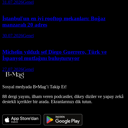
31.07.2026
Genel
İstanbul'un en iyi rooftop mekanları: Boğaz
manzaralı 20 adres
30.07.2026
Genel
Michelin yıldızlı şef Diego Guerrero, Türk ve
İspanyol mutfağını buluşturuyor
27.07.2026
Genel
Sosyal medyada
B•Mag’i Takip Et!
88 dergi yayını, ilham veren podcastler, dikey diziler ve yapay zekâ
destekli içerikler bir arada. Ekranlarınızı dik tutun.