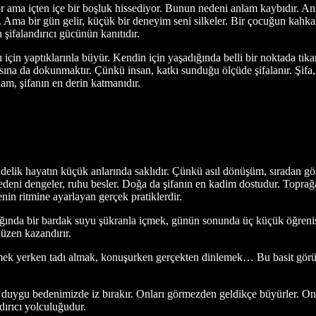
r ama içten içe bir boşluk hissediyor. Bunun nedeni anlam kaybıdır. A
ır. Ama bir gün gelir, küçük bir deneyim seni silkeler. Bir çocuğun kahk
 şifalandırıcı gücünün kanıtıdır.
çin yaptıklarınla büyür. Kendin için yaşadığında belli bir noktada tıka
ına da dokunmaktır. Çünkü insan, katkı sunduğu ölçüde şifalanır. Şifa
lam, şifanın en derin katmanıdır.
ndelik hayatın küçük anlarında saklıdır. Çünkü asıl dönüşüm, sıradan gör
r, bedeni dengeler, ruhu besler. Doğa da şifanın en kadim dostudur. Topr
nin ritmine ayarlayan gerçek pratiklerdir.
ktığında bir bardak suyu şükranla içmek, günün sonunda üç küçük öğreni
üzen kazandırır.
mek yerken tadı almak, konuşurken gerçekten dinlemek… Bu basit görünen 
 duygu bedenimizde iz bırakır. Onları görmezden geldikçe büyürler. Onlar
ırıcı yolculuğudur.