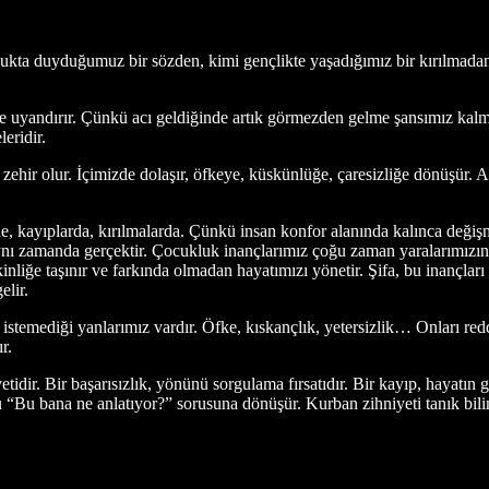
ta duyduğumuz bir sözden, kimi gençlikte yaşadığımız bir kırılmadan, ki
e uyandırır. Çünkü acı geldiğinde artık görmezden gelme şansımız kalma
eridir.
zehir olur. İçimizde dolaşır, öfkeye, küskünlüğe, çaresizliğe dönüşür. A
, kayıplarda, kırılmalarda. Çünkü insan konfor alanında kalınca değişm
 aynı zamanda gerçektir. Çocukluk inançlarımız çoğu zaman yaralarımızın
nliğe taşınır ve farkında olmadan hayatımızı yönetir. Şifa, bu inançları
elir.
temediği yanlarımız vardır. Öfke, kıskançlık, yetersizlik… Onları redde
r.
dir. Bir başarısızlık, yönünü sorgulama fırsatıdır. Bir kayıp, hayatın geç
“Bu bana ne anlatıyor?” sorusuna dönüşür. Kurban zihniyeti tanık bilinc