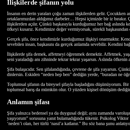
İlişkilerde şifanın yolu
İnsanın en derin yaraları çoğu zaman ilişkilerden gelir. Çocukken a
ortaklarımızdan aldığımız darbeler… Hepsi içimizde bir iz bırakır. 
ilişkilerden açılır. Çünkü başkasıyla kurduğumuz her bağ aslında ke
öfkeyi kusarız. Kendimize değer vermiyorsak, sürekli başkasından de
Gerçek şifa, önce kendimizle kurduğumuz ilişkiyi onarmaktır. Ken
sevebilen insan, başkasını da gerçek anlamda sevebilir. Kendini bağ
İlişkilerde şifa demek, affetmeyi öğrenmek demektir. Affetmek, ya
seni yaraladığı anı zihninde tekrar tekrar yaşarsın. Aslında öfkenin
Şifa bulaşıcıdır. Sen şifalandığında, çevrene de şifa yayarsın. Çünkü
dinlersin. Eskiden “neden hep ben” dediğin yerde, “buradan ne öğ
Toplumsal şifanın da bireysel şifayla başladığını düşünüyorum. Bir t
toplumsal barış da mümkün olur. O yüzden kişisel dönüşüm dediğimiz ş
Anlamın şifası
Şifa yalnızca bedensel ya da duygusal değil; aynı zamanda varoluşsa
yaşıyorum” sorusuna yanıt bulamadığında tükenir. Psikolog Viktor 
‘neden’i olan, her türlü ‘nasıl’a katlanır.” Bu söz bana şunu anlat