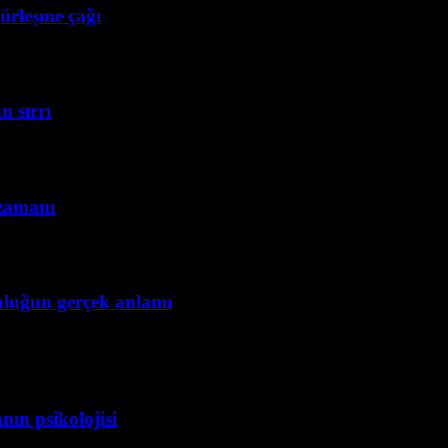
gürleşme çağı
n sırrı
 zamanı
uluğun gerçek anlamı
ın psikolojisi