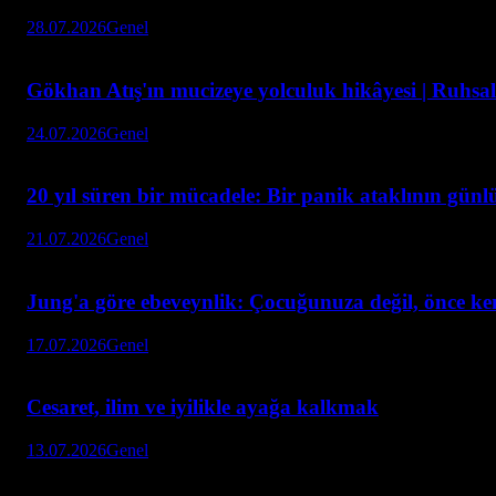
28.07.2026
Genel
Gökhan Atış'ın mucizeye yolculuk hikâyesi | Ruhsal
24.07.2026
Genel
20 yıl süren bir mücadele: Bir panik ataklının gün
21.07.2026
Genel
Jung'a göre ebeveynlik: Çocuğunuza değil, önce ke
17.07.2026
Genel
Cesaret, ilim ve iyilikle ayağa kalkmak
13.07.2026
Genel