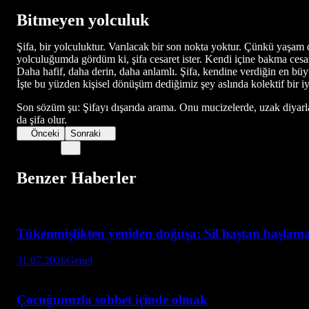
Bitmeyen yolculuk
Şifa, bir yolculuktur. Varılacak bir son nokta yoktur. Çünkü yaşam de
yolculuğumda gördüm ki, şifa cesaret ister. Kendi içine bakma cesar
Daha hafif, daha derin, daha anlamlı. Şifa, kendine verdiğin en büy
İşte bu yüzden kişisel dönüşüm dediğimiz şey aslında kolektif bir iy
Son sözüm şu: Şifayı dışarıda arama. Onu mucizelerde, uzak diyarlar
da şifa olur.
Önceki
Sonraki
Benzer Haberler
Tükenmişlikten yeniden doğuşa: Sil baştan başlaman
31.07.2026
Genel
Çocuğunuzla sohbet içinde olmak