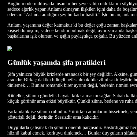
Bugün modern dünyada insanlar her şeye sahip olduklarını söylüyo
sadece ağırlık yapar. Anlamı olmayan ilişkiler, içini daha da boşalt
edersin: “Aslında aradığım şey bu kadar basitti.” İşte bu an, anlamın
Anlam, yaşamına değer katmaktır ki bu değer çoğu zaman başkaları i
kişisel dönüşüm, sadece kendini bulmak değil, aynı zamanda başkas
başkalarına ışık olursun ve ışığın paylaştıkça çoğalır. Bu yüzden an
Günlük yaşamda şifa pratikleri
Şifa yalnızca büyük krizlerde aranacak bir şey değildir. Aksine, gü
aracıdır. Birkaç dakika bilinçli nefes almak bile zihni sakinleştiri
dinlemek… Bunlar romantik birer ayrıntı değil, bedenin ritmini evre
Ritüeller, şifanın gündelik hayata kök salmasını sağlar. Sabah kal
küçük görünür ama etkisi büyüktür. Çünkü zihne, bedene ve ruha d
Farkındalık ise şifanın ruhudur. Yürürken adımlarını hissetmek, ye
gösterişli değil, derindir. Sessizdir ama kalıcıdır.
Duygularla çalışmak da şifanın önemli parçasıdır. Bastırdığımız her
hüznü kabul etmek, korkuyu dinlemek… Bunlar duyguların şifaland