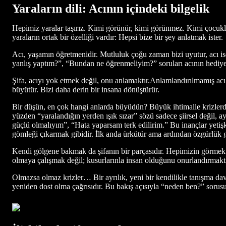
Yaraların dili: Acının içindeki bilgelik
Hepimiz yaralar taşırız. Kimi görünür, kimi görünmez. Kimi çocukluk
yaraların ortak bir özelliği vardır: Hepsi bize bir şey anlatmak ister.
Acı, yaşamın öğretmenidir. Mutluluk çoğu zaman bizi uyutur, acı is
yanlış yaptım?”, “Bundan ne öğrenmeliyim?” soruları acının hediyel
Şifa, acıyı yok etmek değil, onu anlamaktır.Anlamlandırılmamış acı 
büyütür. Bizi daha derin bir insana dönüştürür.
Bir düşün, en çok hangi anlarda büyüdün? Büyük ihtimalle krizlerde
yüzden “yaralandığın yerden ışık sızar” sözü sadece şiirsel değil,
güçlü olmalıyım”, “Hata yaparsam terk edilirim.” Bu inançlar yetişki
gömleği çıkarmak gibidir. İlk anda ürkütür ama ardından özgürlük g
Kendi gölgene bakmak da şifanın bir parçasıdır. Hepimizin görmek is
olmaya çalışmak değil; kusurlarınla insan olduğunu onurlandırmaktı
Olmazsa olmaz krizler… Bir ayrılık, yeni bir kendilikle tanışma daveti
yeniden dost olma çağrısıdır. Bu bakış açısıyla “neden ben?” sorusu 