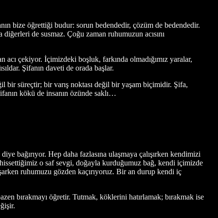
anın bize öğrettiği budur: sorun bedendedir, çözüm de bedendedir.
ında diğerleri de susmaz. Çoğu zaman ruhumuzun acısını
 acı çekiyor. İçimizdeki boşluk, farkında olmadığımız yaralar,
ıldar. Şifanın daveti de orada başlar.
bir süreçtir; bir varış noktası değil bir yaşam biçimidir. Şifa,
 Şifanın kökü de insanın özünde saklı…
iye bağırıyor. Hep daha fazlasına ulaşmaya çalışırken kendimizi
hissettiğimiz o saf sevgi, doğayla kurduğumuz bağ, kendi içimizde
aşarken ruhumuzu gözden kaçırıyoruz. Bir an durup kendi iç
, bazen bırakmayı öğretir. Tutmak, köklerini hatırlamak; bırakmak ise
ğişir.