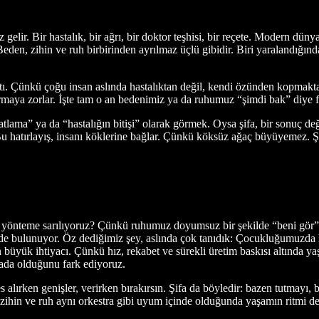
. Bir hastalık, bir ağrı, bir doktor teşhisi, bir reçete. Modern düny
 Beden, zihin ve ruh birbirinden ayrılmaz üçlü gibidir. Biri yaralandığ
. Çünkü çoğu insan aslında hastalıktan değil, kendi özünden kopmaktan
urmaya zorlar. İşte tam o an bedenimiz ya da ruhumuz “şimdi bak” diye fıs
ama” ya da “hastalığın bitişi” olarak görmek. Oysa şifa, bir sonuç değil 
 Bu hatırlayış, insanı köklerine bağlar. Çünkü köksüz ağaç büyüyemez.
 yönteme sarılıyoruz? Çünkü ruhumuz doyumsuz bir şekilde “beni gör” d
de bulunuyor. Öz dediğimiz şey, aslında çok tanıdık: Çocukluğumuzda 
yük ihtiyacı. Çünkü hız, rekabet ve sürekli üretim baskısı altında y
orada olduğunu fark ediyoruz.
es alırken genişler, verirken bırakırsın. Şifa da böyledir: bazen tutmayı
, zihin ve ruh aynı orkestra gibi uyum içinde olduğunda yaşamın ritmi de