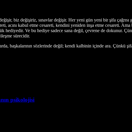
ğişir, biz değişiriz, sınavlar değişir. Her yeni gün yeni bir şifa çağrıs
eti, acını kabul etme cesareti, kendini yeniden inşa etme cesareti. Ama
ük hediyedir. Ve bu hediye sadece sana değil, çevrene de dokunur. Çünkü 
ileşme sürecidir.
da, başkalarının sözlerinde değil; kendi kalbinin içinde ara. Çünkü şif
ın psikolojisi