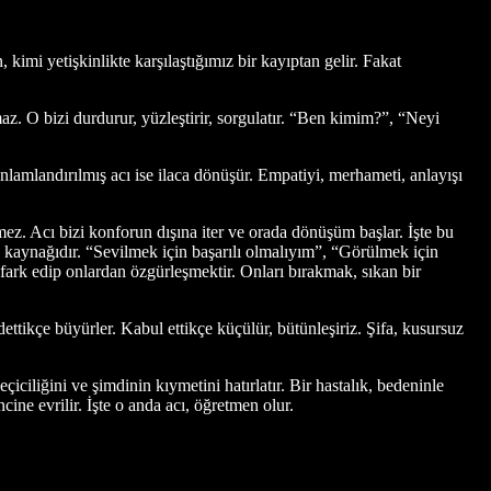
mi yetişkinlikte karşılaştığımız bir kayıptan gelir. Fakat
z. O bizi durdurur, yüzleştirir, sorgulatır. “Ben kimim?”, “Neyi
nlamlandırılmış acı ise ilaca dönüşür. Empatiyi, merhameti, anlayışı
ez. Acı bizi konforun dışına iter ve orada dönüşüm başlar. İşte bu
 kaynağıdır. “Sevilmek için başarılı olmalıyım”, “Görülmek için
 fark edip onlardan özgürleşmektir. Onları bırakmak, sıkan bir
ttikçe büyürler. Kabul ettikçe küçülür, bütünleşiriz. Şifa, kusursuz
iciliğini ve şimdinin kıymetini hatırlatır. Bir hastalık, bedeninle
ine evrilir. İşte o anda acı, öğretmen olur.