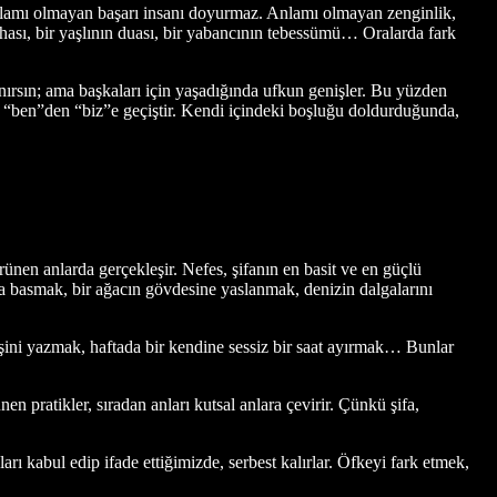
nlamı olmayan başarı insanı doyurmaz. Anlamı olmayan zenginlik,
ahası, bir yaşlının duası, bir yabancının tebessümü… Oralarda fark
nırsın; ama başkaları için yaşadığında ufkun genişler. Bu yüzden
, “ben”den “biz”e geçiştir. Kendi içindeki boşluğu doldurduğunda,
ünen anlarda gerçekleşir. Nefes, şifanın en basit ve en güçlü
ağa basmak, bir ağacın gövdesine yaslanmak, denizin dalgalarını
şini yazmak, haftada bir kendine sessiz bir saat ayırmak… Bunlar
pratikler, sıradan anları kutsal anlara çevirir. Çünkü şifa,
ı kabul edip ifade ettiğimizde, serbest kalırlar. Öfkeyi fark etmek,