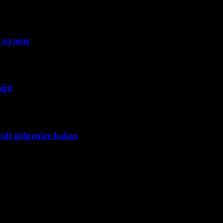
 uyanış
lüğü
ndi gölgenize bakın