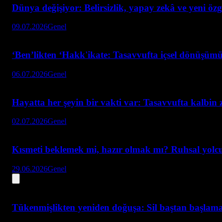
Dünya değişiyor: Belirsizlik, yapay zekâ ve yeni öz
09.07.2026
Genel
‘Ben’likten ‘Hakk'ikate: Tasavvufta içsel dönüşümü
06.07.2026
Genel
Hayatta her şeyin bir vakti var: Tasavvufta kalbin
02.07.2026
Genel
Kısmeti beklemek mi, hazır olmak mı? Ruhsal yolc
29.06.2026
Genel
Tükenmişlikten yeniden doğuşa: Sil baştan başlaman