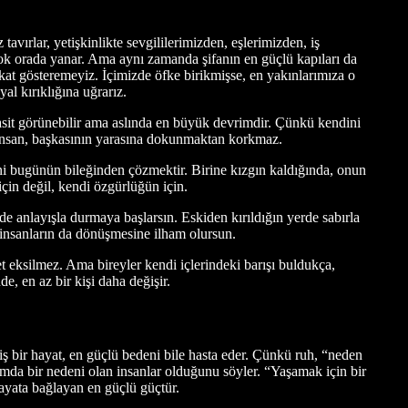
ırlar, yetişkinlikte sevgililerimizden, eşlerimizden, iş
 çok orada yanar. Ama aynı zamanda şifanın en güçlü kapıları da
fkat gösteremeyiz. İçimizde öfke birikmişse, en yakınlarımıza o
al kırıklığına uğrarız.
sit görünebilir ama aslında en büyük devrimdir. Çünkü kendini
en insan, başkasının yarasına dokunmaktan korkmaz.
ni bugünün bileğinden çözmektir. Birine kızgın kaldığında, onun
için değil, kendi özgürlüğün için.
rde anlayışla durmaya başlarsın. Eskiden kırıldığın yerde sabırla
insanların da dönüşmesine ilham olursun.
et eksilmez. Ama bireyler kendi içlerindeki barışı buldukça,
e, en az bir kişi daha değişir.
iş bir hayat, en güçlü bedeni bile hasta eder. Çünkü ruh, “neden
mda bir nedeni olan insanlar olduğunu söyler. “Yaşamak için bir
hayata bağlayan en güçlü güçtür.