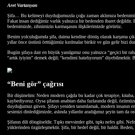
Aret Vartanyan
Şifa… Bu kelimeyi duyduğumuzda çoğu zaman aklımıza bedenimiz gelir
Fakat insan dediğimiz varlık yalnızca bir bedenden ibaret değildir.
bedenimizde, zihnimizin karmaşasını ilişkilerimizde görürüz.
Benim yolculuğumda şifa, daima kendine dönüş olarak karşıma çıktı
yıllar önce üstünü örttüğümüz kırılmalar birikir ve gün gelir bizi d
Bugün şifaya dair en büyük yanılgımız onu yalnızca “geçici bir rahatl
“artık iyiyim” demek değil; “kendimi hatırlıyorum” diyebilmektir.
“Beni gör” çağrısı
Bir düşünelim: Neden modern çağda bu kadar çok terapiye, kitaba,
kaybediyoruz. Oysa şifanın anahtarı daha fazlasında değil, özümüz
duyduğumuz güven. Şifayı yeniden tanımlamak, modern insanın en bü
sesimizi dinlediğimizde, aslında yıllardır aradığımız şeyin tam da 
Şifanın dili döngüseldir. Tıpkı mevsimler gibi, tıpkı nefes gibi. Nef
yüklerinden özgürleşmektir. Şifa, bir hedef değil, bir haldir. Beden