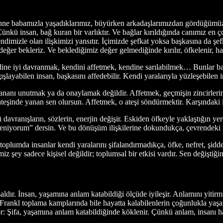
nne babamızla yaşadıklarımız, büyürken arkadaşlarımızdan gördüğümüz tav
Çünkü insan, bağ kuran bir varlıktır. Ve bağlar kırıldığında canımız en
ndimizle olan ilişkimizi yansıtır. İçimizde şefkat yoksa başkasına da şe
ğer bekleriz. Ve beklediğimiz değer gelmediğinde kırılır, öfkelenir, hay
dine iyi davranmak, kendini affetmek, kendine sarılabilmek… Bunlar ba
ışlayabilen insan, başkasını affedebilir. Kendi yaralarıyla yüzleşebil
şananı unutmak ya da onaylamak değildir. Affetmek, geçmişin zincirleri
 ateşinde yanan sen olursun. Affetmek, o ateşi söndürmektir. Karşındaki 
 davranışların, sözlerin, enerjin değişir. Eskiden öfkeyle yaklaştığın ye
reniyorum” dersin. Ve bu dönüşüm ilişkilerine dokundukça, çevrendeki 
oplumda insanlar kendi yaralarını şifalandırmadıkça, öfke, nefret, şidd
ey sadece kişisel değildir; toplumsal bir etkisi vardır. Sen değiştiğind
ldır. İnsan, yaşamına anlam katabildiği ölçüde iyileşir. Anlamını yitirm
Frankl toplama kamplarında bile hayatta kalabilenlerin çoğunlukla yaşa
ıyor: Şifa, yaşamına anlam katabildiğinde köklenir. Çünkü anlam, insanı 