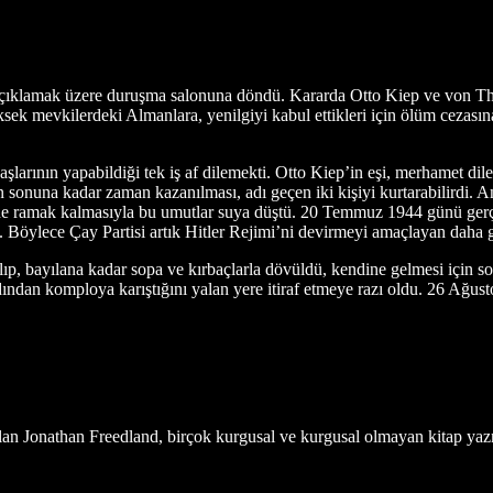
çıklamak üzere duruşma salonuna döndü. Kararda Otto Kiep ve von Tha
mevkilerdeki Almanlara, yenilgiyi kabul ettikleri için ölüm cezasına ç
daşlarının yapabildiği tek iş af dilemekti. Otto Kiep’in eşi, merhamet 
n sonuna kadar zaman kazanılması, adı geçen iki kişiyi kurtarabilirdi. An
̈ne ramak kalmasıyla bu umutlar suya düştü. 20 Temmuz 1944 günü gerçe
ı. Böylece Çay Partisi artık Hitler Rejimi’ni devirmeyi amaçlayan daha 
ılıp, bayılana kadar sopa ve kırbaçlarla dövüldü, kendine gelmesi için 
dından komploya karıştığını yalan yere itiraf etmeye razı oldu. 26 Ağust
lan Jonathan Freedland, birçok kurgusal ve kurgusal olmayan kitap yazmı