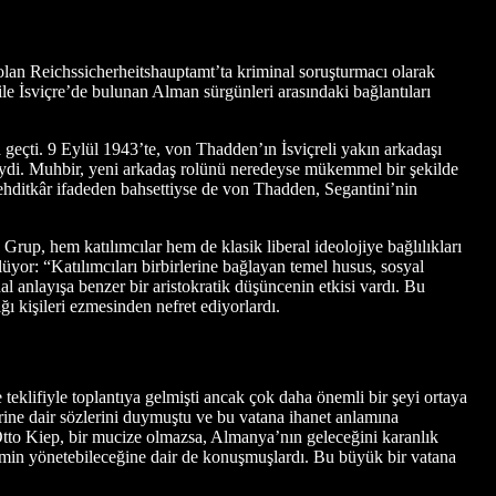
olan Reichssicherheitshauptamt’ta kriminal soruşturmacı olarak
e İsviçre’de bulunan Alman sürgünleri arasındaki bağlantıları
geçti. 9 Eylül 1943’te, von Thadden’ın İsviçreli yakın arkadaşı
iydi. Muhbir, yeni arkadaş rolünü neredeyse mükemmel bir şekilde
 tehditkâr ifadeden bahsettiyse de von Thadden, Segantini’nin
r. Grup, hem katılımcılar hem de klasik liberal ideolojiye bağlılıkları
ylüyor: “Katılımcıları birbirlerine bağlayan temel husus, sosyal
 anlayışa benzer bir aristokratik düşüncenin etkisi vardı. Bu
ğı kişileri ezmesinden nefret ediyorlardı.
e teklifiyle toplantıya gelmişti ancak çok daha önemli bir şeyi ortaya
ine dair sözlerini duymuştu ve bu vatana ihanet anlamına
. Otto Kiep, bir mucize olmazsa, Almanya’nın geleceğini karanlık
imin yönetebileceğine dair de konuşmuşlardı. Bu büyük bir vatana