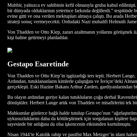
Muhbir, yalnızca ev sahibinin kefil olmasıyla gruba kabul edilmişti. 
bir dünyada olduklarının yeterince farkında değillerdi.” tespitinde
evine gitti ve ona verilen mektupları almaya çalıştı. Bu arada Herb
strateji sonuç vermeyecekti. Ordudaki Nazi muhalifi Helmuth James 
Von Thadden ve Otto Kiep, zararı azaltmanın yollarını görüşmek üzere
kişi haline getirmeyi planladılar.
Gestapo Esaretinde
Von Thadden ve Otto Kiep’in işgüzarlığı ters tepti. Herbert Lange, 
Ardından, tutuklananların kimlerle çalıştığını ve İsviçre’deki Alman 
gerçekleşti. Eski Hazine Bakanı Arthur Zarden, gardiyanlarından bir
Bu olayın ardından geriye kalan tutukluların çoğu derhal Ravensbrüc
dönüştüler. Herbert Lange artık von Thadden ve misafirlerini tek b
Mahkumlar günlerce bağlı halde tutulup Gestapo’nun “ağırlaştırılmı
uykusuzluklarını daha da kötüleştirmek için sorgulanan kişilere hap
sayesinde bir anlığına da olsa işkencenin etkisinden kurtulmuştu.
Nisan 1944’te Katolik rahip ve pasifist Max Metzger’in idam haber