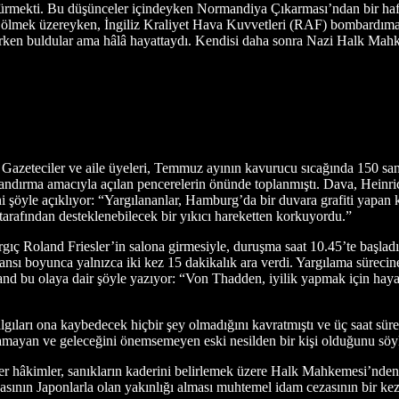
̈rmekti. Bu düşünceler içindeyken Normandiya Çıkarması’ndan bir haft
ölmek üzereyken, İngiliz Kraliyet Hava Kuvvetleri (RAF) bombardıman 
atarken buldular ama hâlâ hayattaydı. Kendisi daha sonra Nazi Halk Ma
. Gazeteciler ve aile üyeleri, Temmuz ayının kavurucu sıcağında 150 s
ndırma amacıyla açılan pencerelerin önünde toplanmıştı. Dava, Heinri
i şöyle açıklıyor: “Yargılananlar, Hamburg’da bir duvara grafiti yapan ki
tarafından desteklenebilecek bir yıkıcı hareketten korkuyordu.”
ç Roland Friesler’in salona girmesiyle, duruşma saat 10.45’te başladı. Y
mansı boyunca yalnızca iki kez 15 dakikalık ara verdi. Yargılama süreci
and bu olaya dair şöyle yazıyor: “Von Thadden, iyilik yapmak için haya
ıları ona kaybedecek hiçbir şey olmadığını kavratmıştı ve üç saat sü
amayan ve geleceğini önemsemeyen eski nesilden bir kişi olduğunu söyl
r hâkimler, sanıkların kaderini belirlemek üzere Halk Mahkemesi’nden
casının Japonlarla olan yakınlığı alması muhtemel idam cezasının bir ke