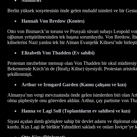
Misafirler
Berlin yüksek sosyetesinin önde gelen muhalif isimleri ve bir Gesta
Hannah Von Bredow (Kontes)
Otto von Bismarck’ın torunu ve Prusyalı süvari subayı Leopold vo
oğlunun yetiştirilmesinden tek başına sorumluydu. Von Bredow, İtir
kiliselerini Nazi yanlısı tek bir Alman Evanjelik Kilisesi’nde birleş
Elizabeth Von Thadden (Ev sahibi)
Protestan mezhebine mensup olan Von Thadden bir okul müdiresiyd
Bekennende Kirch’in de (İtirafçı Kilise) üyesiydi. Protestan arist
şekillenmişti.
Arthur ve Irmgard Garden (Kamu çalışanı ve kızı)
Almanya’nın vergi mevzuatında önde gelen isimlerden biri olan Arth
olma şüphesiyle onu görevden aldılar. Arthur, çay partisine von Thad
Hanna ve Lagi Solf (Toplantıların ev sahibesi ve kızı)
Siyasi açıdan ılımlı görüşlere sahip bir devlet adamı ve diplomat o
kurdu. Kızı Lagi ile birlikte Yahudileri sakladı ve onları İsviçre’ye 