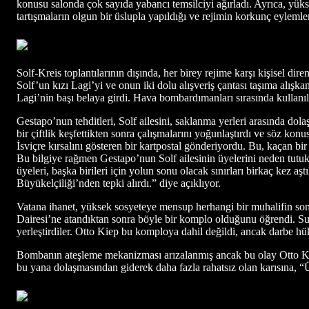
konusu salonda çok sayıda yabancı temsilciyi ağırladı. Ayrıca, yüks
tartışmaların olgun bir üslupla yapıldığı ve rejimin korkunç eylemler
Solf-Kreis toplantılarının dışında, her birey rejime karşı kişisel dir
Solf’un kızı Lagi’yi ve onun iki dolu alışveriş çantası taşıma alış
Lagi’nin başı belaya girdi. Hava bombardımanları sırasında kullanıla
Gestapo’nun tehditleri, Solf ailesini, saklanma yerleri arasında dola
bir çiftlik keşfettikten sonra çalışmalarını yoğunlaştırdı ve söz konus
İsviçre kırsalını gösteren bir kartpostal gönderiyordu. Bu, kaçan bir
Bu bilgiye rağmen Gestapo’nun Solf ailesinin üyelerini neden tutuklam
üyeleri, başka birileri için yolun sonu olacak sınırları birkaç kez
Büyükelçiliği’nden tepki alırdı.” diye açıklıyor.
Vatana ihanet, yüksek sosyeteye mensup herhangi bir muhalifin 
Dairesi’ne atandıktan sonra böyle bir komplo olduğunu öğrendi. Su
yerleştirdiler. Otto Kiep bu komploya dahil değildi, ancak darbe hüku
Bombanın ateşleme mekanizması arızalanmış ancak bu olay Otto Kiep’i
bu yana dolaşmasından giderek daha fazla rahatsız olan karısına, “