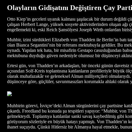
Olayların Gidişatını Değiştiren Çay Parti
Otto Kiep’in geceleri uyanık kalması şaşılacak bir durum değildi ç
çalışan Herbert Lange, yüksek sosyete aktivistlerinden oluşan ağı ç
engellemekti ki, eski Reich Şansölyesi Joseph Wirth onlardan birisi
Muhbir, izini sürdükleri Elizabeth von Thadden ile Berlin’in batı
olan Bianca Segantini’nin bir referans mektubuyla geldiler. Bu mektu
oynadı. Yapılan tek hata, bir misafirin Gestapo casusluğundan bahse
mektubuna duyduğu güven nedeniyle olumsuz bir düşünceyi aklına 
Ertesi gün, von Thadden’ın arkadaşları, bir önceki günün davetsiz mi
açısından Solf-Kreis toplantısına katılanların profilleriyle büyük öl
olarak muhafazakâr ve geleneksel Alman milliyetçileri olmalarıydı. B
düşünceye göre, güçlüler, savunmasızları korumakla ahlaki olarak y
Muhbirin görevi, İsviçre’deki Alman sürgünlerini çay partisine katı
çıkardı. Freedland bu konuda şu tespitleri yapıyor: “Muhbir, von 
gelmekteydi. Toplantıya katılanlar sanki savaş kaybedilmiş gibi kon
görüyorum sözleriyle en büyük hatayı yapmıştı. Von Thadden’ın ko
ihanet suçuydu. Çünkü Hitlersiz bir Almanya hayal etmekle, bunun 