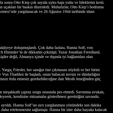
a sonra Otto Kiep çok sayıda uyku hapı yuttu ve bileklerini kesti.
uçakları bir baskın düzenledi. Muhafızlar, Otto Kiep’i bodruma
hkemesi’nde yargılanacak ve 26 Ağustos 1944 tarihinde idam
andalyeye doluşmuşlardı. Çok daha fazlası, Hanna Solf, von
ch Himmler’in de dikkatini çekmişti. Yazar Jonathan Freedland,
şiler değil, Almanya içinde ve dışında iyi bağlantıları olan
argıç Friesler, her sanığın öne çıkmasını söyledi ve her birini
ne Von Thadden ile başladı, onun babacan tavrını ve dindarlığını
tınızı feda etmeniz gerekebileceğine dair Mesih örneğinden güç
ren meşakkatli çapraz sorgu sırasında pes etmedi. Savunma avukatı,
eyerek, kendisine müsamaha gösterilmesi gerektiğini savundu.
 ayrıldı. Hanna Solf’un ayrı yargılanması yönündeki son dakika
z daha ertelenmesini sağlamıştı. Hanna bir süre daha hayatta kalacak