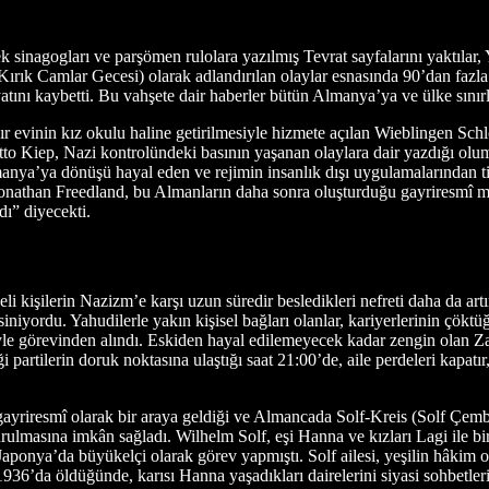
inagogları ve parşömen rulolara yazılmış Tevrat sayfalarını yaktılar, Yah
ırık Camlar Gecesi) olarak adlandırılan olaylar esnasında 90’dan fazla 
atını kaybetti. Bu vahşete dair haberler bütün Almanya’ya ve ülke sınırl
kır evinin kız okulu haline getirilmesiyle hizmete açılan Wieblingen Sch
to Kiep, Nazi kontrolündeki basının yaşanan olaylara dair yazdığı olum
a’ya dönüşü hayal eden ve rejimin insanlık dışı uygulamalarından tiks
ı Jonathan Freedland, bu Almanların daha sonra oluşturduğu gayriresmî 
dı” diyecekti.
i kişilerin Nazizm’e karşı uzun süredir besledikleri nefreti daha da artı
iniyordu. Yahudilerle yakın kişisel bağları olanlar, kariyerlerinin çöktu
e görevinden alındı. Eskiden hayal edilemeyecek kadar zengin olan Zar
 partilerin doruk noktasına ulaştığı saat 21:00’de, aile perdeleri kapat
ayriresmî olarak bir araya geldiği ve Almancada Solf-Kreis (Solf Çemberi
ulmasına imkân sağladı. Wilhelm Solf, eşi Hanna ve kızları Lagi ile bi
onya’da büyükelçi olarak görev yapmıştı. Solf ailesi, yeşilin hâkim 
6’da öldüğünde, karısı Hanna yaşadıkları dairelerini siyasi sohbetlerin