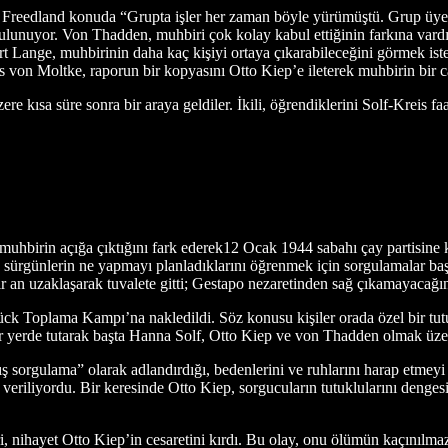
Freedland konuda “Grupta işler her zaman böyle yürümüştü. Grup üyel
 bulunuyor. Von Thadden, muhbiri çok kolay kabul ettiğinin farkına vardı
ert Lange, muhbirinin daha kaç kişiyi ortaya çıkarabileceğini görmek ist
von Moltke, raporun bir kopyasını Otto Kiep’e ileterek muhbirin bir ca
 kısa süre sonra bir araya geldiler. İkili, öğrendiklerini Solf-Kreis faa
muhbirin açığa çıktığını fark ederek12 Ocak 1944 sabahı çay partisine kat
sürgünlerin ne yapmayı planladıklarını öğrenmek için sorgulamalar başlad
 an uzaklaşarak tuvalete gitti; Gestapo nezaretinden sağ çıkamayacağın
k Toplama Kampı’na nakledildi. Söz konusu kişiler orada özel bir tutuklu
ir yerde tutarak başta Hanna Solf, Otto Kiep ve von Thadden olmak üzere
ş sorgulama” olarak adlandırdığı, bedenlerini ve ruhlarını harap etmeyi 
 veriliyordu. Bir keresinde Otto Kiep, sorgucuların tutuklularını denges
i, nihayet Otto Kiep’in cesaretini kırdı. Bu olay, onu ölümün kaçını