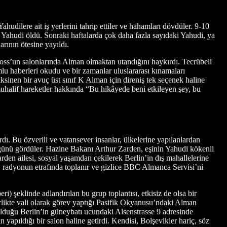
udilere ait iş yerlerini tahrip ettiler ve hahamları dövdüler. 9-10
Yahudi öldü. Sonraki haftalarda çok daha fazla sayıdaki Yahudi, ya
arının ötesine yayıldı.
loss’un salonlarında Alman olmaktan utandığını haykırdı. Tecrübeli
lu haberleri okudu ve bir zamanlar uluslararası kınamaları
inen bir avuç üst sınıf K Alman için direniş tek seçenek haline
muhalif hareketler hakkında “Bu hikâyede beni etkileyen şey, bu
rdı. Bu özverili ve vatansever insanlar, ülkelerine yapılanlardan
̈ğünü gördüler. Hazine Bakanı Arthur Zarden, eşinin Yahudi kökenli
den ailesi, sosyal yaşamdan çekilerek Berlin’in dış mahallelerine
ır, radyonun etrafında toplanır ve gizlice BBC Almanca Servisi’ni
) şeklinde adlandırılan bu grup toplantısı, etkisiz de olsa bir
rlikte vali olarak görev yaptığı Pasifik Okyanusu’ndaki Alman
olduğu Berlin’in güneybatı ucundaki Alsenstrasse 9 adresinde
 yapıldığı bir salon haline getirdi. Kendisi, Bolşevikler hariç, söz