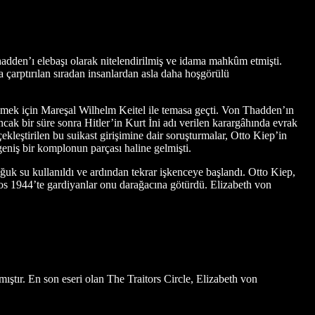
dden’ı elebaşı olarak nitelendirilmiş ve idama mahkûm etmişti.
arptırılan sıradan insanlardan asla daha hoşgörülü
dilemek için Mareşal Wilhelm Keitel ile temasa geçti. Von Thadden’ın
cak bir süre sonra Hitler’in Kurt İni adı verilen karargâhında evrak
kleştirilen bu suikast girişimine dair soruşturmalar, Otto Kiep’in
geniş bir komplonun parçası haline gelmişti.
soğuk su kullanıldı ve ardından tekrar işkenceye başlandı. Otto Kiep,
os 1944’te gardiyanlar onu darağacına götürdü. Elizabeth von
ştır. En son eseri olan The Traitors Circle, Elizabeth von