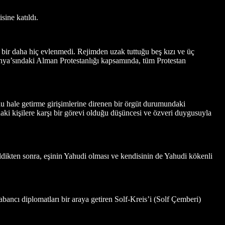
sine katıldı.
ir daha hiç evlenmedi. Rejimden uzak tuttuğu beş kızı ve üç
anya’sındaki Alman Protestanlığı kapsamında, tüm Protestan
hale getirme girişimlerine direnen bir örgüt durumundaki
ki kişilere karşı bir görevi olduğu düşüncesi ve özveri duygusuyla
ldikten sonra, eşinin Yahudi olması ve kendisinin de Yahudi kökenli
abancı diplomatları bir araya getiren Solf-Kreis’i (Solf Çemberi)