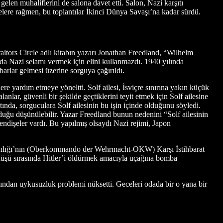
elen muhaliflerini de salona davet etti. Salon, Nazi karşıtı
kelere rağmen, bu toplantılar İkinci Dünya Savaşı’na kadar sürdü.
 Traitors Circle adlı kitabın yazarı Jonathan Freedland, “Wilhelm
nda Nazi selamı vermek için elini kullanmazdı. 1940 yılında
arlar gelmesi üzerine sorguya çağırıldı.
re yardım etmeye yöneltti. Solf ailesi, İsviçre sınırına yakın küçük
anlar, güvenli bir şekilde geçtiklerini teyit etmek için Solf ailesine
tında, sorguculara Solf ailesinin bu işin içinde olduğunu söyledi.
lduğu düşünülebilir. Yazar Freedland bunun nedenini “Solf ailesinin
 endişeler vardı. Bu yapılmış olsaydı Nazi rejimi, Japon
ndanlığı’nın (Oberkommando der Wehrmacht-OKW) Karşı İstihbarat
̈şü sırasında Hitler’i öldürmek amacıyla uçağına bomba
ından uykusuzluk problemi nüksetti. Geceleri odada bir o yana bir