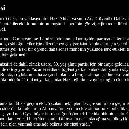
si
ünkü Gestapo yaklaşıyordu. Nazi Almanya’sının Ana Güvenlik Dairesi 
ökertebilecek bir muhbir bulmuştu. Lange’nin görevi, rejim muhalifleri il
ydi.
 tarafında Carmerstrasse 12 adresinde bombalanmış bir apartmanda temasa 
p, eski öğrenciler için düzenlenen çay partisine katılmaları için yeterl
tmesiydi. Eski bir öğrenci daha sonra muhbirin yüzünde fark ettikleri
bile getirmedi.
safiri de dahil olmak üzere, 50. yaş günü partisi için bir araya geldile
çüde örtüşüyordu. Yazar Freedland toplantıya katılanlara dair şunları sö
unda, soyluların daha az şanslı olanlara borçlu olduğu şeklindeki feodal
ükümlüdür.” Toplantıya katılanlar Nazi rejiminin zayıf olduğuna inandı
lanlarla irtibata geçirmekti. Yazılan mektupları İsviçre sınırından geçirm
Thadden’ın konuklarının Almanya’nın yenilmekte olduğunu kabul ettikler
uşuyorlardı. Oysa böyle bir olasılığı düşünmek bile idamlık bir suçtu
nukları ayrıca Hitler’den sonraki dünyanın nasıl olacağına ve ülkeyi k
için plan yapmak arasında belirsiz bir çizgi vardı.”