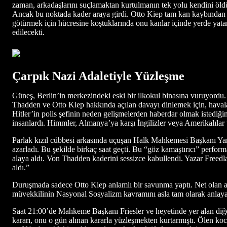
zaman, arkadaşlarını suçlamaktan kurtulmanın tek yolu kendini öldu
Ancak bu noktada kader araya girdi. Otto Kiep tam kan kaybından 
götürmek için hücresine koştuklarında onu kanlar içinde yerde y
edilecekti.
Çarpık Nazi Adaletiyle Yüzleşme
Güneş, Berlin’in merkezindeki eski bir ilkokul binasına vuruyordu
Thadden ve Otto Kiep hakkında açılan davayı dinlemek için, havala
Hitler’in polis şefinin neden gelişmelerden haberdar olmak istediğin
insanlardı. Himmler, Almanya’ya karşı İngilizler veya Amerikalılar 
Parlak kızıl cübbesi arkasında uçuşan Halk Mahkemesi Başkanı Yargı
azarladı. Bu şekilde birkaç saat geçti. Bu “göz kamaştırıcı” perfor
alaya aldı. Von Thadden kaderini sessizce kabullendi. Yazar Freedl
aldı.”
Duruşmada sadece Otto Kiep anlamlı bir savunma yaptı. Net olan alg
müvekkilinin Nasyonal Sosyalizm kavramını asla tam olarak anlay
Saat 21:00’de Mahkeme Başkanı Friesler ve heyetinde yer alan diğe
kararı, onu o gün alınan kararla yüzleşmekten kurtarmıştı. Ölen ko