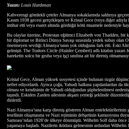
Yazan:
Louis Hardıman
Kahverengi gömlekli çeteler Almanya sokaklarında saldırıya geçerek s
Kasım 1938 gecesi gerçekleşen ve Kristal Gece (veya diğer adıyla K
intihar etti veya esaret altında gördüğü kötü muamele nedeniyle hay
Bu olaylar üzerine, Protestan eğitimci Elizabeth von Thadden, bir 
bir diplomat ve Birinci Dünya Savaşı sırasında yedek subay olan Ot
önemseyen sevdiği Almanya’sının yok olduğunu fark etti. Eski Almany
gelmişti. The Traitors Circle (Hainler Çemberi) adlı kitabın yazar
hareketin solcu bir gruba veya işçi sınıfına ait bir direniş olmamasıy
Kristal Gece, Alman yüksek sosyetesi içinde bulunan özgür düşüncel
nefret ediyorlardı. Ayrıca çoğu, Yahudi halkına yapılanlardan da tiks
olması ve kendisinin de Yahudi olduğundan şüphelenilmesi nedeniyl
taşındı. Eskiden Zarden ailesinin akşam yemeği şeklinde düzenlediği
dinlerdi.
Nazi Almanya’sına karşı direniş gösteren Alman entelektüellerinin g
tesellinin oluşmasına ve Nazi rejiminin dehşetinin kamuoyuna duyur
Samoası’ndan 1928’de ülkeye dönmüştü. Wilhelm Solf daha önce Jap
yaşamaya başladı. Nazilerin iktidara gelmesinin ardından Wilhelm 193