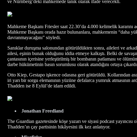
ve Nürnberg’deki mahkemede tanık olarak ifade verecekti.
Mahkeme Başkanı Friesler saat 22.30’da 4.000 kelimelik kararını a
Mahkeme Başkanı orada hazır bulunanlara, mahkemenin “daha yüksek 
davranmayacağını” söyledi.
Sanıklar duruşma salonundan götürüldükten sonra, aileleri ve arka
ailesi, eşinin bunak olduğunu iddia etmeye kalkıştı. Belki de savaşı
çantasının içerisine yerleştirilmiş bir bombanın patlaması ve ölümu
darbe hükümetinin basın sorumlusu olarak atandığını ortaya çıkard
Otto Kiep, Gestapo işkence odasına geri götürüldü. Kollarından as
iri yarı bir sorgu elemanının yüzüne defalarca yumruk atmasının ar
Thadden ise 8 Eylül’de idam edildi.
Jonathan Freedland
The Guardian gazetesinde köşe yazarı ve siyasi podcast yayıncısı o
Thadden’ın çay partisinin hikâyesini ilk kez anlatıyor.