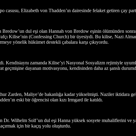
po casusu, Elizabeth von Thadden’ın dairesinde felaket getiren çay parti
n Bredow’un dul eşi olan Hannah von Bredow eşinin ölümünden sonra b
afçı Kilise’nin (Confessing Church) bir üyesiydi. Bu kilise, Nazi Alm
tirmeye yönelik hükümet destekli çabalara karşı çıkıyordu.
i. Kendisiaynı zamanda Kilise’yi Nasyonal Sosyalizm rejimiyle uyumlu 
okrat geçmişine dayanan motivasyonu, kendisinden daha az şanslı durumda
ur Zarden, Maliye’de bakanlığa kadar yükselmişti. Naziler iktidara ge
den’ın eski bir öğrencisi olan kızı Irmgard ile katıldı.
lan Dr. Wilhelm Solf’un dul eşi Hanna yüksek sosyete muhaliflerini ve y
kaçırmak için bir kaçış yolu oluşturdu.