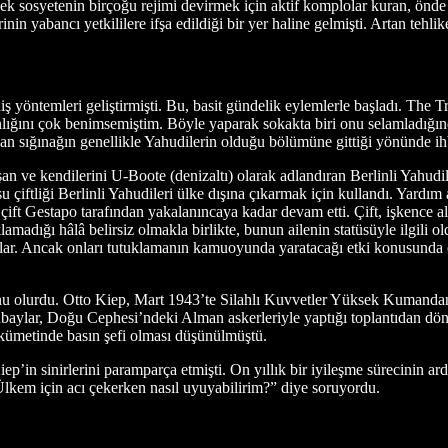
ek sosyetenin birçoğu rejimi devirmek için aktif komplolar kuran, önde g
inin yabancı yetkililere ifşa edildiği bir yer haline gelmişti. Artan tehli
eniş yöntemleri geliştirmişti. Bu, basit gündelik eylemlerle başladı. The
kanlığını çok benimsemiştim. Böyle yaparak sokakta biri onu selamladığı
n sığınağın genellikle Yahudilerin olduğu bölümüne gittiği yönünde ihb
şan ve kendilerini U-Boote (denizaltı) olarak adlandıran Berlinli Yahudile
u çiftliği Berlinli Yahudileri ülke dışına çıkarmak için kullandı. Yardım al
 çift Gestapo tarafından yakalanıncaya kadar devam etti. Çift, işkence al
adığı hâlâ belirsiz olmakla birlikte, bunun ailenin statüsüyle ilgili o
 aştılar. Ancak onları tutuklamanın kamuoyunda yaratacağı etki konusunda
sonu olurdu. Otto Kiep, Mart 1943’te Silahlı Kuvvetler Yüksek Kuma
baylar, Doğu Cephesi’ndeki Alman askerleriyle yaptığı toplantıdan dönu
̈metinde basın şefi olması düşünülmüştü.
n sinirlerini paramparça etmişti. On yıllık bir iyileşme sürecinin ard
Ülkem için acı çekerken nasıl uyuyabilirim?” diye soruyordu.