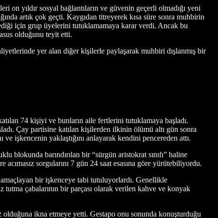
eri on yıldır sosyal bağlantıların ve güvenin geçerli olmadığı yeni
ğında artık çok geçti. Kaygıdan titreyerek kısa süre sonra muhbirin
ediği için grup üyelerini tutuklamamaya karar verdi. Ancak bu
sus olduğunu teyit etti.
liyetlerinde yer alan diğer kişilerle paylaşarak muhbiri dışlanmış bir
ılan 74 kişiyi ve bunların aile fertlerini tutuklamaya başladı.
ı. Çay partisine katılan kişilerden ilkinin ölümü altı gün sonra
ı ve işkencenin yaklaştığını anlayarak kendini pencereden attı.
 blokunda barındırılan bir “sürgün aristokrat sınıfı” haline
 acımasız sorgularını 7 gün 24 saat esasına göre yürütebiliyordu.
amaçlayan bir işkenceye tabi tutuluyorlardı. Genellikle
iz tutma çabalarının bir parçası olarak verilen kahve ve konyak
lmaz olduğuna ikna etmeye yetti. Gestapo onu sonunda konuşturduğu