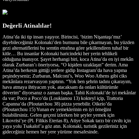
Değerli Atinalılar!
Atina’da iki tip insan yaşıyor. Birincisi, ‘bizim Nişantaşı’mız’
diyebileceğimiz Kolonaki’den burnunu bile çıkarmayan, bu yüzden
gezi alternatiflerini bu semtin etrafına göre şekillendiren tuhaf bir
kitle… Bu insanlar Kolonaki haricindeki her yerin tehlikeli
olduğuna inanıyor. Şayet herhangi biri, koca Atina’da en iyi mekân
olarak Zurbaran’ı öneriyorsa, “O kişiden uzaklaşın” derim. Ama
Atina’da herkesin gittiği yerlere gidip Instagram’da hava yapma
peşindeyseniz; Zurbaran, Malconi’s, Woo Woo Athens gibi ciks
mekânlara rezarvasyon yaptırın. “Yok ben şehrin tadını çıkarayım,
hava atmaya ihtiyacım yok, atacaksam da onları kültürümle
döverim” diyorsanız o zaman başka. Tabii Kolonaki’de iyi mekânlar
da var; Poco a Poco’da (Loukianou 13) kokteyl içip, Trattoria
Capanna’da (Ploutarchou 38) pizza yenebilir. Oikeio’da
(Ploutarchou 15) Yunan ev yemeklerinin en iyi örneğini
bulabilirsiniz. Gelen geçeni izlerken bir şeyler yemek için
Likovrisi’ye (Pl. Filikis Eterias 8), Atiye Sokak tarzı bir cıvıltı için
yaya yolu Tsakalof’a göz atın. Kolonaki, turistik gezileriniz için
gideceğiniz hemen her yere yürüme mesafesinde.