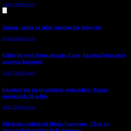
14.07.2026
Genel
Yemek, sofra ve şehir üzerine bir deneyim
01.08.2026
Genel
Etiler'de yeni lezzet durağı: Cozy İstanbul'dan mini
taverna konsepti
31.07.2026
Genel
İstanbul'un en iyi rooftop mekanları: Boğaz
manzaralı 20 adres
30.07.2026
Genel
Michelin yıldızlı şef Diego Guerrero, Türk ve
İspanyol mutfağını buluşturuyor