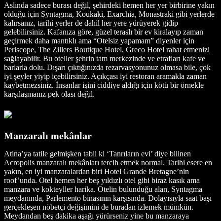
Aslında sadece burası değil, şehirdeki hemen her yer birbirine yakın
olduğu için Syntagma, Koukaki, Exarchia, Monastraki gibi yerlerde
kalırsanız, tarihi yerler de dahil her yere yürüyerek gidip
gelebilirsiniz. Kafanıza göre, güzel teraslı bir ev kiralayıp zaman
geçirmek daha mantıklı ama “Otelsiz yapamam” diyenler için
Periscope, The Zillers Boutique Hotel, Greco Hotel rahat etmenizi
sağlayabilir. Bu oteller şehrin tam merkezinde ve etrafları kafe ve
barlarla dolu. Dışarı çıktığınızda rezarvasyonunuz olmasa bile, çok
iyi şeyler yiyip içebilirsiniz. Açıkçası iyi restoran aramakla zaman
kaybetmezsiniz. İnsanlar işini ciddiye aldığı için kötü bir örnekle
karşılaşmanız pek olası değil.
Manzaralı mekânlar
Atina’ya tatile gelmişken tabii ki ‘Tanrıların evi’ diye bilinen
Acropolis manzaralı mekânları tercih etmek normal. Tarihi esere en
yakın, en iyi manzaralardan biri Hotel Grande Bretagne’nin
roof’unda. Otel hemen her beş yıldızlı otel gibi biraz kasık ama
manzara ve kokteyller harika. Otelin bulunduğu alan, Syntagma
meydanında, Parlemento binasının karşısında. Dolayısıyla saat başı
gerçekleşen nöbetçi değişimini de buradan izlemek mümkün.
Meydandan beş dakika aşağı yürürseniz yine bu manzaraya