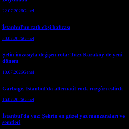
22.07.2026
Genel
İstanbul'un tatlı-ekşi hafızası
20.07.2026
Genel
Şefin imzasıyla değişen rota: Tuzz Karaköy'de yeni
dönem
18.07.2026
Genel
Garbage, İstanbul'da alternatif rock rüzgârı estirdi
16.07.2026
Genel
İstanbul'da yaz: Şehrin en güzel yaz manzaraları ve
semtleri