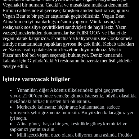
Veganaki bir numara. Cacıki’si ve musakkası mutlaka denenmeli.
Ermou caddesinde alışverişe çıkmışken aniden bastıran açlığınızı
Vegan Beat’te bir şeyler atıştırarak geçirebilirsiniz. Vegan Beat,
Atina’nın en iyi mantarlı gyro’sunu yapıyor. Minik havuçları
soslayarak sosisliye çevirdikleri sandviçleri de hayli leziz. Yazın
vazgeçilmezlerinden dondurmalar ise FullSPOON ve Planet de
vegan olarak karşınızda. Exarchia’da kalıyorsanız ise Cookoomela
istridye mantarından yaptıkları gyrosu ile çok ünlü. Kebab tabakları
ve Naxos usulü patateslerinin lezzetine doyum olmaz. Mystic
Pizza’nın bol bol vegan seçeneği bulunuyor. Deniz kenarında
kalanlar için Glyfada’daki Yi restoranın benzersiz menüsü şiddetle
tavsiye edilir.
İşinize yarayacak bilgiler
Yunanlılar, diğer Akdeniz ülkelerindeki gibi geç yemek
yiyor. 21:00’den önce yemeğe gitmek isterseniz, büyük olasılıkla
mekândaki birkaç turistten biri olursunuz.
Merkezde kalırsanız hiçbir araç kullanmadan, sadece
yürüyerek şehri gezmeniz mümkün. Bu yüzden kalacağınız yeri
iyi seçin.
Atina güneşi başka bir şey, kesinlikle güneş kreminizi ve
şapkanızı yanınıza alın.
Milli içeceklerini ouzo olarak biliyoruz ama aslında Freddo