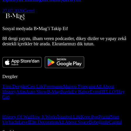
27.07.2026
Genel
Sosyal medyada
B•Mag’i Takip Et!
88 dergi yayını, ilham veren podcastler, dikey diziler ve yapay zekâ
destekli içerikler bir arada. Ekranlarınızı dik tutun.
Dergiler
Tüm Dergiler
Ceo Life
Formsante
Maison Française
All About
History
Atlas
Auto Show
B-Mag
Burda
Ev Bahçe
Evim
HELLO!
Hey
Girl
History Of War
How It Works
İstanbul Life
Kore Pop
Pozitif
Start
Up
Yacht
Level
Elle Decoration
All About Space
Bebeğimle
Capital