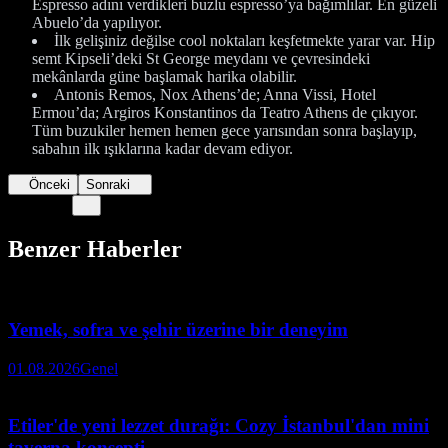
Espresso adını verdikleri buzlu espresso’ya bağımlılar. En güzeli
Abuelo’da yapılıyor.
İlk gelişiniz değilse cool noktaları keşfetmekte yarar var. Hip
semt Kipseli’deki St George meydanı ve çevresindeki
mekânlarda güne başlamak harika olabilir.
Antonis Remos, Nox Athens’de; Anna Vissi, Hotel
Ermou’da; Argiros Konstantinos da Teatro Athens de çıkıyor.
Tüm buzukiler hemen hemen gece yarısından sonra başlayıp,
sabahın ilk ışıklarına kadar devam ediyor.
Önceki
Sonraki
Benzer Haberler
Yemek, sofra ve şehir üzerine bir deneyim
01.08.2026
Genel
Etiler'de yeni lezzet durağı: Cozy İstanbul'dan mini
taverna konsepti