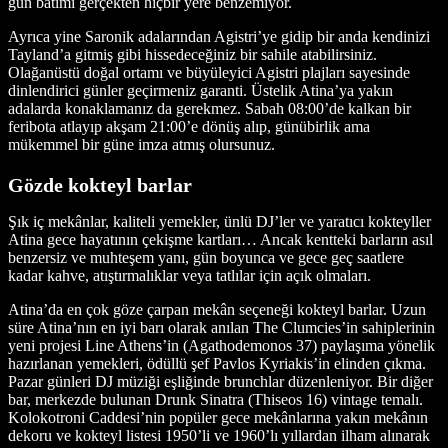
gün batımı gerçekten hiçbir yere benzemiyor.
Ayrıca yine Saronik adalarından Agistri’ye gidip bir anda kendinizi
Tayland’a gitmiş gibi hissedeceğiniz bir sahile atabilirsiniz.
Olağanüstü doğal ortamı ve büyüleyici Agistri plajları sayesinde
dinlendirici günler geçirmeniz garanti. Üstelik Atina’ya yakın
adalarda konaklamanız da gerekmez. Sabah 08:00’de kalkan bir
feribota atlayıp akşam 21:00’e dönüş alıp, günübirlik ama
mükemmel bir güne imza atmış olursunuz.
Gözde kokteyl barlar
Şık iç mekânlar, kaliteli yemekler, ünlü DJ’ler ve yaratıcı kokteyller
Atina gece hayatının çekişme kartları… Ancak kentteki barların asıl
benzersiz ve muhteşem yanı, gün boyunca ve gece geç saatlere
kadar kahve, atıştırmalıklar veya tatlılar için açık olmaları.
Atina’da en çok göze çarpan mekân seçeneği kokteyl barlar. Uzun
süre Atina’nın en iyi barı olarak anılan The Clumcies’in sahiplerinin
yeni projesi Line Athens’in (Agathodemonos 37) paylaşıma yönelik
hazırlanan yemekleri, ödüllü şef Pavlos Kyriakis’in elinden çıkma.
Pazar günleri DJ müziği eşliğinde brunchlar düzenleniyor. Bir diğer
bar, merkezde bulunan Drunk Sinatra (Thiseos 16) vintage temalı.
Kolokotroni Caddesi’nin popüler gece mekânlarına yakın mekânın
dekoru ve kokteyl listesi 1950’li ve 1960’lı yıllardan ilham alınarak