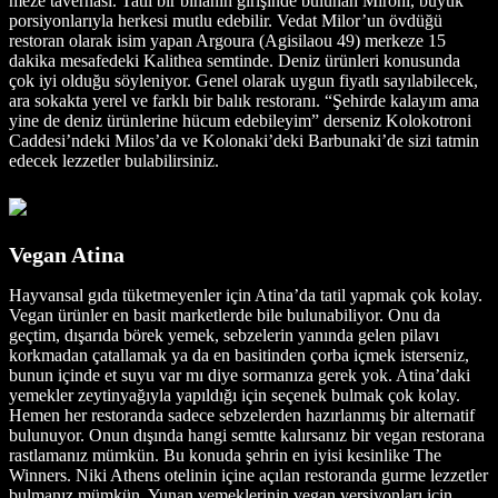
meze tavernası. Tatlı bir binanın girişinde bulunan Mironi, büyük
porsiyonlarıyla herkesi mutlu edebilir. Vedat Milor’un övdüğü
restoran olarak isim yapan Argoura (Agisilaou 49) merkeze 15
dakika mesafedeki Kalithea semtinde. Deniz ürünleri konusunda
çok iyi olduğu söyleniyor. Genel olarak uygun fiyatlı sayılabilecek,
ara sokakta yerel ve farklı bir balık restoranı. “Şehirde kalayım ama
yine de deniz ürünlerine hücum edebileyim” derseniz Kolokotroni
Caddesi’ndeki Milos’da ve Kolonaki’deki Barbunaki’de sizi tatmin
edecek lezzetler bulabilirsiniz.
Vegan Atina
Hayvansal gıda tüketmeyenler için Atina’da tatil yapmak çok kolay.
Vegan ürünler en basit marketlerde bile bulunabiliyor. Onu da
geçtim, dışarıda börek yemek, sebzelerin yanında gelen pilavı
korkmadan çatallamak ya da en basitinden çorba içmek isterseniz,
bunun içinde et suyu var mı diye sormanıza gerek yok. Atina’daki
yemekler zeytinyağıyla yapıldığı için seçenek bulmak çok kolay.
Hemen her restoranda sadece sebzelerden hazırlanmış bir alternatif
bulunuyor. Onun dışında hangi semtte kalırsanız bir vegan restorana
rastlamanız mümkün. Bu konuda şehrin en iyisi kesinlike The
Winners. Niki Athens otelinin içine açılan restoranda gurme lezzetler
bulmanız mümkün. Yunan yemeklerinin vegan versiyonları için