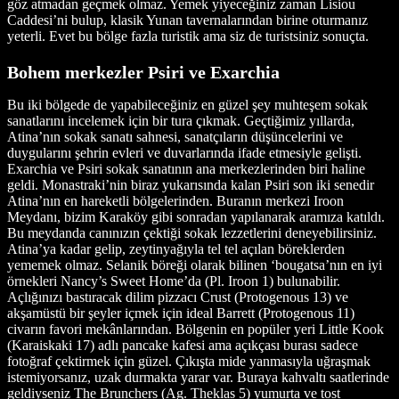
göz atmadan geçmek olmaz. Yemek yiyeceğiniz zaman Lisiou
Caddesi’ni bulup, klasik Yunan tavernalarından birine oturmanız
yeterli. Evet bu bölge fazla turistik ama siz de turistsiniz sonuçta.
Bohem merkezler Psiri ve Exarchia
Bu iki bölgede de yapabileceğiniz en güzel şey muhteşem sokak
sanatlarını incelemek için bir tura çıkmak. Geçtiğimiz yıllarda,
Atina’nın sokak sanatı sahnesi, sanatçıların düşüncelerini ve
duygularını şehrin evleri ve duvarlarında ifade etmesiyle gelişti.
Exarchia ve Psiri sokak sanatının ana merkezlerinden biri haline
geldi. Monastraki’nin biraz yukarısında kalan Psiri son iki senedir
Atina’nın en hareketli bölgelerinden. Buranın merkezi Iroon
Meydanı, bizim Karaköy gibi sonradan yapılanarak aramıza katıldı.
Bu meydanda canınızın çektiği sokak lezzetlerini deneyebilirsiniz.
Atina’ya kadar gelip, zeytinyağıyla tel tel açılan böreklerden
yememek olmaz. Selanik böreği olarak bilinen ‘bougatsa’nın en iyi
örnekleri Nancy’s Sweet Home’da (Pl. Iroon 1) bulunabilir.
Açlığınızı bastıracak dilim pizzacı Crust (Protogenous 13) ve
akşamüstü bir şeyler içmek için ideal Barrett (Protogenous 11)
civarın favori mekânlarından. Bölgenin en popüler yeri Little Kook
(Karaiskaki 17) adlı pancake kafesi ama açıkçası burası sadece
fotoğraf çektirmek için güzel. Çıkışta mide yanmasıyla uğraşmak
istemiyorsanız, uzak durmakta yarar var. Buraya kahvaltı saatlerinde
geldiyseniz The Brunchers (Ag. Theklas 5) yumurta ve tost