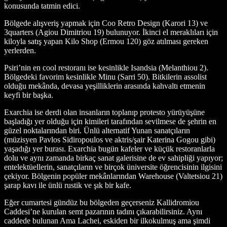
konusunda tatmin edici.
Bölgede alışveriş yapmak için Coo Retro Design (Karori 13) ve
3quarters (Agiou Dimitriou 19) bulunuyor. İkinci el meraklıları için
kiloyla satış yapan Kilo Shop (Ermou 120) göz atılması gereken
yerlerden.
Psiri’nin en cool restoranı ise kesinlikle Isandsia (Melanthiou 2).
Bölgedeki favorim kesinlikle Minu (Sarri 50). Bitkilerin assolist
olduğu mekânda, devasa yeşilliklerin arasında kahvaltı etmenin
keyfi bir başka.
Exarchia ise derdi olan insanların toplanıp protesto yürüyüşüne
başladığı yer olduğu için kimileri tarafından sevilmese de şehrin en
güzel noktalarından biri. Ünlü alternatif Yunan sanatçıların
(müzisyen Pavlos Sidiropoulos ve aktris/şair Katerina Gogou gibi)
yaşadığı yer burası. Exarchia bugün kafeler ve küçük restoranlarla
dolu ve aynı zamanda birkaç sanat galerisine de ev sahipliği yapıyor;
entelektüellerin, sanatçıların ve birçok üniversite öğrencisinin ilgisini
çekiyor. Bölgenin popüler mekânlarından Warehouse (Valtetsiou 21)
şarap kavı ile ünlü rustik ve şık bir kafe.
Eğer cumartesi gündüz bu bölgeden geçerseniz Kallidromiou
Caddesi’ne kurulan semt pazarının tadını çıkarabilirsiniz. Aynı
caddede bulunan Ama Lachei, eskiden bir ilkokulmuş ama şimdi