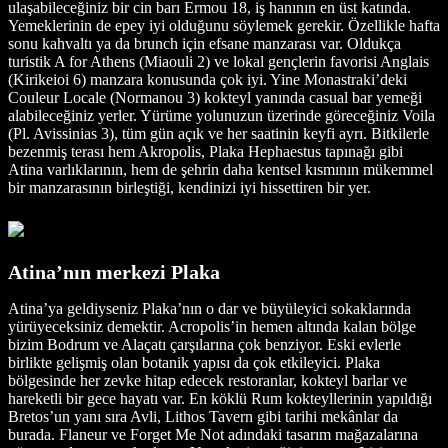
ulaşabileceğiniz bir cin barı Ermou 18, iş hanının en üst katında.
Yemeklerinin de epey iyi olduğunu söylemek gerekir. Özellikle hafta
sonu kahvaltı ya da brunch için efsane manzarası var. Oldukça
turistik A for Athens (Miaouli 2) ve lokal gençlerin favorisi Anglais
(Kirikeioi 6) manzara konusunda çok iyi. Yine Monastraki’deki
Couleur Locale (Normanou 3) kokteyl yanında casual bar yemeği
alabileceğiniz yerler. Yürüme yolunuzun üzerinde göreceğiniz Voila
(Pl. Avissinias 3), tüm gün açık ve her saatinin keyfi ayrı. Bitkilerle
bezenmiş terası hem Akropolis, Plaka Hephaestus tapınağı gibi
Atina varlıklarının, hem de şehrin daha kentsel kısmının mükemmel
bir manzarasının birleştiği, kendinizi iyi hissettiren bir yer.
Atina’nın merkezi Plaka
Atina’ya geldiyseniz Plaka’nın o dar ve büyüleyici sokaklarında
yürüyeceksiniz demektir. Acropolis’in hemen altında kalan bölge
bizim Bodrum ve Alaçatı çarşılarına çok benziyor. Eski evlerle
birlikte gelişmiş olan botanik yapısı da çok etkileyici. Plaka
bölgesinde her zevke hitap edecek restoranlar, kokteyl barlar ve
hareketli bir gece hayatı var. En köklü Rum kokteyllerinin yapıldığı
Bretos’un yanı sıra Avli, Lithos Tavern gibi tarihi mekânlar da
burada. Flaneur ve Forget Me Not adındaki tasarım mağazalarına