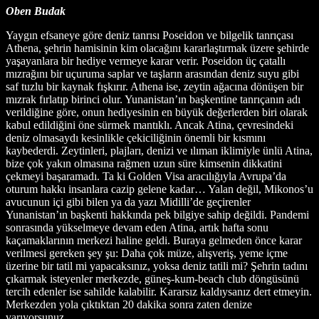
Oben Budak
Yaygın efsaneye göre deniz tanrısı Poseidon ve bilgelik tanrıçası
Athena, şehrin hamisinin kim olacağını kararlaştırmak üzere şehirde
yaşayanlara bir hediye vermeye karar verir. Poseidon üç çatallı
mızrağını bir uçuruma saplar ve taşların arasından deniz suyu gibi
saf tuzlu bir kaynak fışkırır. Athena ise, zeytin ağacına dönüşen bir
mızrak fırlatıp birinci olur. Yunanistan’ın başkentine tanrıçanın adı
verildiğine göre, onun hediyesinin en büyük değerlerden biri olarak
kabul edildiğini öne sürmek mantıklı. Ancak Atina, çevresindeki
deniz olmasaydı kesinlikle çekiciliğinin önemli bir kısmını
kaybederdi. Zeytinleri, plajları, denizi ve ılıman iklimiyle ünlü Atina,
bize çok yakın olmasına rağmen uzun süre kimsenin dikkatini
çekmeyi başaramadı. Ta ki Golden Visa aracılığıyla Avrupa’da
oturum hakkı insanlara cazip gelene kadar… Yalan değil, Mikonos’u
avucunun içi gibi bilen ya da yazı Midilli’de geçirenler
Yunanistan’ın başkenti hakkında pek bilgiye sahip değildi. Pandemi
sonrasında yükselmeye devam eden Atina, artık hafta sonu
kaçamaklarının merkezi haline geldi. Buraya gelmeden önce karar
verilmesi gereken şey şu: Daha çok müze, alışveriş, yeme içme
üzerine bir tatil mi yapacaksınız, yoksa deniz tatili mi? Şehrin tadını
çıkarmak isteyenler merkezde, güneş-kum-beach club döngüsünü
tercih edenler ise sahilde kalabilir. Kararsız kaldıysanız dert etmeyin.
Merkezden yola çıktıktan 20 dakika sonra zaten denize
varıyorsunuz.