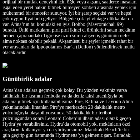
orijinal bir mutfak deneyimi için öğle veya akşam, saatlerce masaları
işgal eden yerel halkın bitmek bilmeyen sohbeti arasında yemek için
mükemmel bir atmosfer sunuyor. İyi bir şarap seçkisi var ve hepsi
çok uygun fiyatlarla geliyor. Bölgede çok iyi vintage dükkanlar da
var. Atina’nın bu konudaki en iyisi Bohbo (Mavromichali 99)
burada. Ünlü markaların pırıl pırıl ikinci el ürünlerini satan mekânın
hemen çaprazındaki Tigre ise uzun süren alışveriş gününün nefes
alma noktası olabilir pekalâ. Akşamüstü bir şeyler içmelik rahat bir
yer arayanları da Ippopotamos Bar’a (Delfon) yönlendirirsek mutlu
olacaklardır.
Günübirlik adalar
Atina’dan adalara geçmek çok kolay. Bu yüzden vaktiniz varsa
tatilinizin bir kısmını feribotla ya da deniz taksi aracılığıyla bu
adalara gitmek için kullanabilirsiniz. Pire, Rafina ve Lavrion Atina
yakınlarındaki limanlar. Pire’ye merkezden 20 dakikalık metro
yolculuğuyla ulaşabiliyorsunuz. 50 dakikalık bir feribot
yolculuğundan sonra Leonard Cohen’in ilham adası olarak geçen
Hydra’ya varabilirsiniz. Hydra’da otomobil yok, mekânların özel
araçlarını kullanıyor ya da yürüyorsunuz. Mandraki Beach’te bir
gün geçirip gün batımında Hydronetta’ya gelmeniz şart. Buradaki