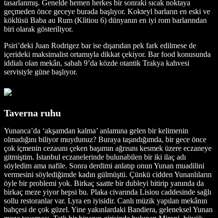
tasarlanmış. Genelde hemen herkes bir sonraki sıcak noktaya
geçmeden önce geceye burada başlıyor. Kokteyl barların en eski ve
köklüsü Baba au Rum (Klitiou 6) dünyanın en iyi rom barlarından
biri olarak gösteriliyor.
Psiri’deki Juan Rodrigez bar ise dışarıdan pek fark edilmese de
içerideki maksimalist ortamıyla dikkat çekiyor. Bar food konusunda
iddialı olan mekân, sabah 9’da közde otantik Trakya kahvesi
servisiyle güne başlıyor.
Taverna ruhu
Yunanca’da ‘akşamdan kalma’ anlamına gelen bir kelimenin
olmadığını biliyor muydunuz? Buraya taşındığımda, bir gece önce
çok içmenin cezasını çeken başımın ağrısını kesmek üzere eczaneye
gitmiştim. İstanbul eczanelerinde bulunabilen bir iki ilaç adı
söyledim ama nafile. Sonra derdimi anlatıp onun Yunan muadilini
vermesini söylediğimde kadın gülmüştü. Çünkü cidden Yunanlıların
öyle bir problemi yok. Birkaç saatte bir dubleyi bitirip yanında da
birkaç meze yiyor hepsi bu. Plaka civarında Lisiou caddesinde sağlı
sollu restoranlar var. Lyra en iyisidir. Canlı müzik yapılan mekânın
bahçesi de çok güzel. Yine yakınlardaki Bandiera, geleneksel Yunan