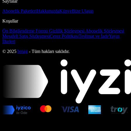
Sayfalar
Abonelik Paketleri
Hakkımızda
Künye
Bize Ulaşın
Koşullar
Ön Bilgilendirme Formu
Gizlilik Sözleşmesi
Abonelik Sözleşmesi
Mesafeli Satış Sözleşmesi
Çerez Politikası
Teslimat ve İade
Yayın
İlkeleri
© 2025
bmag
- Tüm hakları saklıdır.