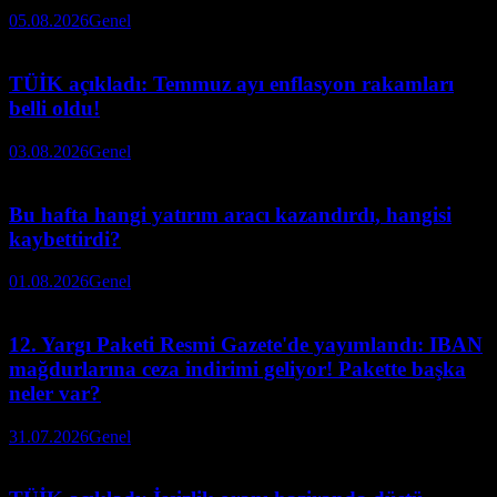
05.08.2026
Genel
TÜİK açıkladı: Temmuz ayı enflasyon rakamları
belli oldu!
03.08.2026
Genel
Bu hafta hangi yatırım aracı kazandırdı, hangisi
kaybettirdi?
01.08.2026
Genel
12. Yargı Paketi Resmi Gazete'de yayımlandı: IBAN
mağdurlarına ceza indirimi geliyor! Pakette başka
neler var?
31.07.2026
Genel