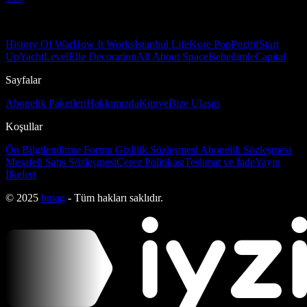
History Of War
How It Works
İstanbul Life
Kore Pop
Pozitif
Start
Up
Yacht
Level
Elle Decoration
All About Space
Bebeğimle
Capital
Sayfalar
Abonelik Paketleri
Hakkımızda
Künye
Bize Ulaşın
Koşullar
Ön Bilgilendirme Formu
Gizlilik Sözleşmesi
Abonelik Sözleşmesi
Mesafeli Satış Sözleşmesi
Çerez Politikası
Teslimat ve İade
Yayın
İlkeleri
© 2025
bmag
- Tüm hakları saklıdır.