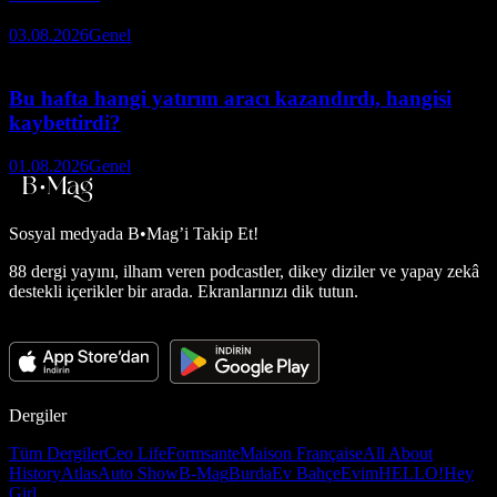
03.08.2026
Genel
Bu hafta hangi yatırım aracı kazandırdı, hangisi
kaybettirdi?
01.08.2026
Genel
Sosyal medyada
B•Mag’i Takip Et!
88 dergi yayını, ilham veren podcastler, dikey diziler ve yapay zekâ
destekli içerikler bir arada. Ekranlarınızı dik tutun.
Dergiler
Tüm Dergiler
Ceo Life
Formsante
Maison Française
All About
History
Atlas
Auto Show
B-Mag
Burda
Ev Bahçe
Evim
HELLO!
Hey
Girl