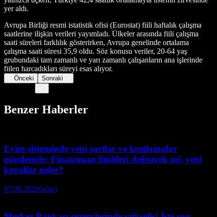
yer aldı.
Avrupa Birliği resmi istatistik ofisi (Eurostat) fiili haftalık çalışma
saatlerine ilişkin verileri yayımladı. Ülkeler arasında fiili çalışma
saati süreleri farklılık gösterirken, Avrupa genelinde ortalama
çalışma saati süresi 35,9 oldu. Söz konusu veriler, 20-64 yaş
grubundaki tam zamanlı ve yarı zamanlı çalışanların ana işlerinde
fiilen harcadıkları süreyi esas alıyor.
Önceki
Sonraki
Benzer Haberler
Evim sisteminde yeni şartlar ve kısıtlamalar
gündemde: Finansman limitleri değişecek mi, yeni
kurallar neler?
07.08.2026
Genel
Merkez Bankası rezervlerinde yükseliş! İşte son