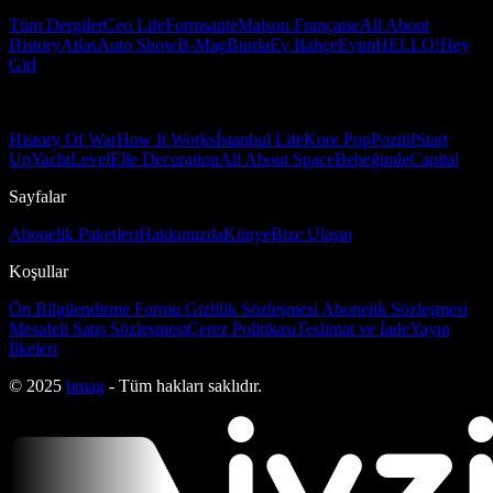
Tüm Dergiler
Ceo Life
Formsante
Maison Française
All About
History
Atlas
Auto Show
B-Mag
Burda
Ev Bahçe
Evim
HELLO!
Hey
Girl
History Of War
How It Works
İstanbul Life
Kore Pop
Pozitif
Start
Up
Yacht
Level
Elle Decoration
All About Space
Bebeğimle
Capital
Sayfalar
Abonelik Paketleri
Hakkımızda
Künye
Bize Ulaşın
Koşullar
Ön Bilgilendirme Formu
Gizlilik Sözleşmesi
Abonelik Sözleşmesi
Mesafeli Satış Sözleşmesi
Çerez Politikası
Teslimat ve İade
Yayın
İlkeleri
© 2025
bmag
- Tüm hakları saklıdır.