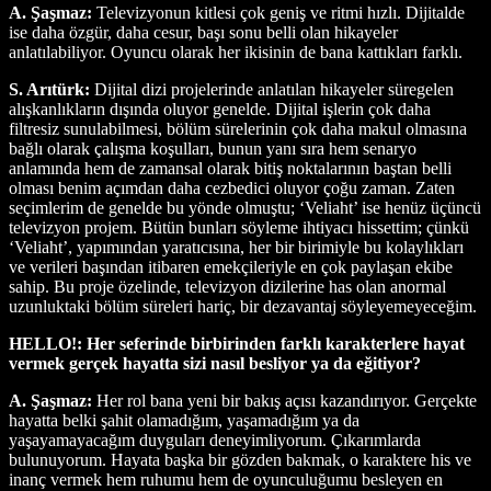
A. Şaşmaz:
Televizyonun kitlesi çok geniş ve ritmi hızlı. Dijitalde
ise daha özgür, daha cesur, başı sonu belli olan hikayeler
anlatılabiliyor. Oyuncu olarak her ikisinin de bana kattıkları farklı.
S. Arıtürk:
Dijital dizi projelerinde anlatılan hikayeler süregelen
alışkanlıkların dışında oluyor genelde. Dijital işlerin çok daha
filtresiz sunulabilmesi, bölüm sürelerinin çok daha makul olmasına
bağlı olarak çalışma koşulları, bunun yanı sıra hem senaryo
anlamında hem de zamansal olarak bitiş noktalarının baştan belli
olması benim açımdan daha cezbedici oluyor çoğu zaman. Zaten
seçimlerim de genelde bu yönde olmuştu; ‘Veliaht’ ise henüz üçüncü
televizyon projem. Bütün bunları söyleme ihtiyacı hissettim; çünkü
‘Veliaht’, yapımından yaratıcısına, her bir birimiyle bu kolaylıkları
ve verileri başından itibaren emekçileriyle en çok paylaşan ekibe
sahip. Bu proje özelinde, televizyon dizilerine has olan anormal
uzunluktaki bölüm süreleri hariç, bir dezavantaj söyleyemeyeceğim.
HELLO!: Her seferinde birbirinden farklı karakterlere hayat
vermek gerçek hayatta sizi nasıl besliyor ya da eğitiyor?
A. Şaşmaz:
Her rol bana yeni bir bakış açısı kazandırıyor. Gerçekte
hayatta belki şahit olamadığım, yaşamadığım ya da
yaşayamayacağım duyguları deneyimliyorum. Çıkarımlarda
bulunuyorum. Hayata başka bir gözden bakmak, o karaktere his ve
inanç vermek hem ruhumu hem de oyunculuğumu besleyen en