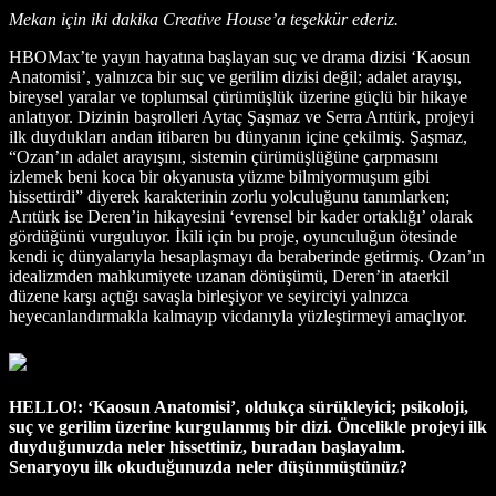
Mekan için iki dakika Creative House’a teşekkür ederiz.
HBOMax’te yayın hayatına başlayan suç ve drama dizisi ‘Kaosun
Anatomisi’, yalnızca bir suç ve gerilim dizisi değil; adalet arayışı,
bireysel yaralar ve toplumsal çürümüşlük üzerine güçlü bir hikaye
anlatıyor. Dizinin başrolleri Aytaç Şaşmaz ve Serra Arıtürk, projeyi
ilk duydukları andan itibaren bu dünyanın içine çekilmiş. Şaşmaz,
“Ozan’ın adalet arayışını, sistemin çürümüşlüğüne çarpmasını
izlemek beni koca bir okyanusta yüzme bilmiyormuşum gibi
hissettirdi” diyerek karakterinin zorlu yolculuğunu tanımlarken;
Arıtürk ise Deren’in hikayesini ‘evrensel bir kader ortaklığı’ olarak
gördüğünü vurguluyor. İkili için bu proje, oyunculuğun ötesinde
kendi iç dünyalarıyla hesaplaşmayı da beraberinde getirmiş. Ozan’ın
idealizmden mahkumiyete uzanan dönüşümü, Deren’in ataerkil
düzene karşı açtığı savaşla birleşiyor ve seyirciyi yalnızca
heyecanlandırmakla kalmayıp vicdanıyla yüzleştirmeyi amaçlıyor.
HELLO!: ‘Kaosun Anatomisi’, oldukça sürükleyici; psikoloji,
suç ve gerilim üzerine kurgulanmış bir dizi. Öncelikle projeyi ilk
duyduğunuzda neler hissettiniz, buradan başlayalım.
Senaryoyu ilk okuduğunuzda neler düşünmüştünüz?