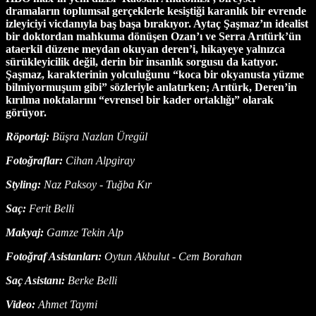
dramaların toplumsal gerçeklerle kesiştiği karanlık bir evrende
izleyiciyi vicdanıyla baş başa bırakıyor. Aytaç Şaşmaz’ın idealist
bir doktordan mahkuma dönüşen Ozan’ı ve Serra Arıtürk’ün
ataerkil düzene meydan okuyan deren’i, hikayeye yalnızca
sürükleyicilik değil, derin bir insanlık sorgusu da katıyor.
Şaşmaz, karakterinin yolculuğunu “koca bir okyanusta yüzme
bilmiyormuşum gibi” sözleriyle anlatırken; Arıtürk, Deren’in
kırılma noktalarını “evrensel bir kader ortaklığı” olarak
görüyor.
Röportaj:
Büşra Nazlan Üregül
Fotoğraflar:
Cihan Alpgiray
Styling:
Naz Paksoy - Tuğba Kır
Saç:
Ferit Belli
Makyaj:
Gamze Tekin Alp
Fotoğraf Asistanları:
Oytun Akbulut - Cem Borahan
Saç Asistanı:
Berke Belli
Video:
Ahmet Taymi