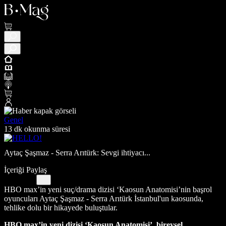
Genel
13 dk okunma süresi
Aytaç Şaşmaz - Serra Arıtürk: Sevgi ihtiyacı...
İçeriği Paylaş
HBO max’in yeni suç/drama dizisi ‘Kaosun Anatomisi’nin başrol
oyuncuları Aytaç Şaşmaz - Serra Arıtürk İstanbul'un kaosunda,
tehlike dolu bir hikayede buluştular.
HBO max’in yeni dizisi ‘Kaosun Anatomisi’, bireysel