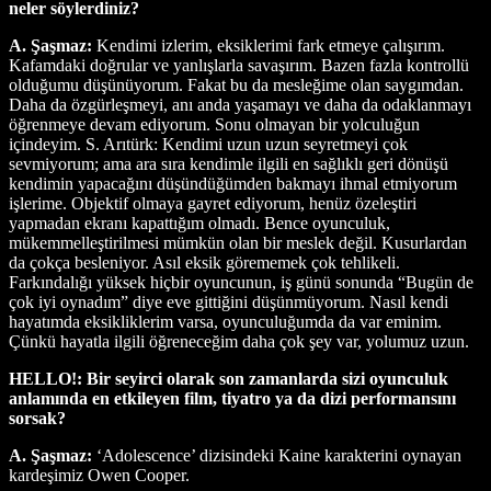
neler söylerdiniz?
A. Şaşmaz:
Kendimi izlerim, eksiklerimi fark etmeye çalışırım.
Kafamdaki doğrular ve yanlışlarla savaşırım. Bazen fazla kontrollü
olduğumu düşünüyorum. Fakat bu da mesleğime olan saygımdan.
Daha da özgürleşmeyi, anı anda yaşamayı ve daha da odaklanmayı
öğrenmeye devam ediyorum. Sonu olmayan bir yolculuğun
içindeyim. S. Arıtürk: Kendimi uzun uzun seyretmeyi çok
sevmiyorum; ama ara sıra kendimle ilgili en sağlıklı geri dönüşü
kendimin yapacağını düşündüğümden bakmayı ihmal etmiyorum
işlerime. Objektif olmaya gayret ediyorum, henüz özeleştiri
yapmadan ekranı kapattığım olmadı. Bence oyunculuk,
mükemmelleştirilmesi mümkün olan bir meslek değil. Kusurlardan
da çokça besleniyor. Asıl eksik görememek çok tehlikeli.
Farkındalığı yüksek hiçbir oyuncunun, iş günü sonunda “Bugün de
çok iyi oynadım” diye eve gittiğini düşünmüyorum. Nasıl kendi
hayatımda eksikliklerim varsa, oyunculuğumda da var eminim.
Çünkü hayatla ilgili öğreneceğim daha çok şey var, yolumuz uzun.
HELLO!: Bir seyirci olarak son zamanlarda sizi oyunculuk
anlamında en etkileyen film, tiyatro ya da dizi performansını
sorsak?
A. Şaşmaz:
‘Adolescence’ dizisindeki Kaine karakterini oynayan
kardeşimiz Owen Cooper.