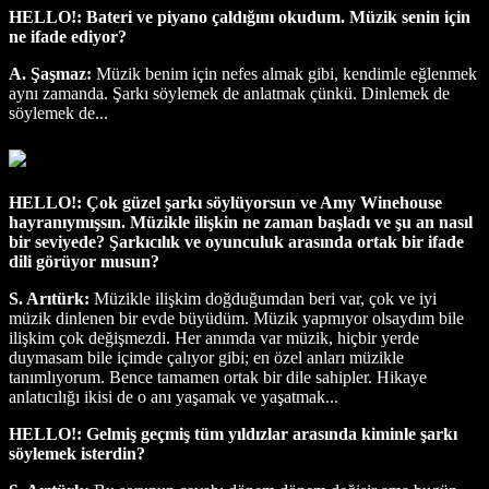
HELLO!: Bateri ve piyano çaldığını okudum. Müzik senin için
ne ifade ediyor?
A. Şaşmaz:
Müzik benim için nefes almak gibi, kendimle eğlenmek
aynı zamanda. Şarkı söylemek de anlatmak çünkü. Dinlemek de
söylemek de...
HELLO!: Çok güzel şarkı söylüyorsun ve Amy Winehouse
hayranıymışsın. Müzikle ilişkin ne zaman başladı ve şu an nasıl
bir seviyede? Şarkıcılık ve oyunculuk arasında ortak bir ifade
dili görüyor musun?
S. Arıtürk:
Müzikle ilişkim doğduğumdan beri var, çok ve iyi
müzik dinlenen bir evde büyüdüm. Müzik yapmıyor olsaydım bile
ilişkim çok değişmezdi. Her anımda var müzik, hiçbir yerde
duymasam bile içimde çalıyor gibi; en özel anları müzikle
tanımlıyorum. Bence tamamen ortak bir dile sahipler. Hikaye
anlatıcılığı ikisi de o anı yaşamak ve yaşatmak...
HELLO!: Gelmiş geçmiş tüm yıldızlar arasında kiminle şarkı
söylemek isterdin?