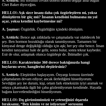
S. Arıtürk:
Bu sorunun cevabı dönem dönem değişir ama bugün
Chet Baker diyeceğim.
HELLO!: Aşk sizce insanı daha çok özgürleştiren mi, yoksa
dönüştüren bir güç mü? İnsanın kendisini bulmasına mı yol
açar, yoksa kendini kaybetmesine mi?
A. Şaşmaz:
Özgürlük. Özgürlüğün içindeki dönüşüm.
S. Arıtürk:
Bence aşk zıtlıklarla ve çatışmalarla var olabilecek bir
şey. Ben hormon bozukluğu olarak tanımlıyorum. Tamamen bir
kimyasal denge değişikliği olduğu için aşk; her şey olur bence. İnsan
kendini tanıyamaz hale de gelir, sonra bulur, sonra tekrar kaybeder.
Esir de olur, anlaşmak olunca özgürleşir de. İhtimaller çok.
HELLO!: Karakterinize 360 derece baktığınızda hangi
huylarını sever, hangilerini eleştirirsiniz?
S. Arıtürk:
Eleştiriden başlayayım. Önyargı konusu üzerinde
çalışmalarım devam ediyor; ancak ilerlediğimi hissediyorum.
Sevdiğim şey ise durum, kişi, ortam fark etmeksizin iyiyi aramak ve
ortaya çıkarmakla ilgili bir çaba gözlemliyorum kendimde. Hayatla
bağımı kuvvetlendirdiğini hissediyorum.
HELLO!: Dış görünümünüzü ve yeteneğinizi dışarıda
bıraksanız, “Ben kimim ve ne istiyorum” sorusunu