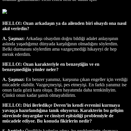
HELLO!: Ozan arkadaşın ya da ailenden biri olsaydı ona nasıl
akıl verirdin?
A. Şaşmaz:
Arkadaşı olsaydım doğru bildiği adalet anlayışının
aslında yaşadığımız dünyada karşılığının olmadığını söylerdim.
Belki durmasını söylerdim ama vazgeçmediği hikayeyi de hep
merak ederdim.
HELLO!: Ozan karakteriyle en benzeştiğin ve en
benzeşmediğin yönler neler?
A. Şaşmaz:
En benzer yanımız, karşısına çıkan engeller için verdiği
mücadele olabilir. Vazgeçmeyişi, pes etmeyişi. En farklı yanımız ise
onun fazla gözü kara oluşu. Ben hayatımda daha temkinliyim.
Çünkü onun kadar şanslı olmayabilirim.
HELLO!: Dizi ilerledikçe Deren’in kendi evrenini kurmaya
yavaşça hazırlandığına tanık oluyoruz. Karakterin bu gelişim
sürecinde önyargılar ve cinsiyet eşitsizliği problemiyle de
mücadele ediyor. Bu konuda fikirlerin nedir?
S. Arıtürk:
Özellikle kadınlar adına, bu problemlerin alışmaya