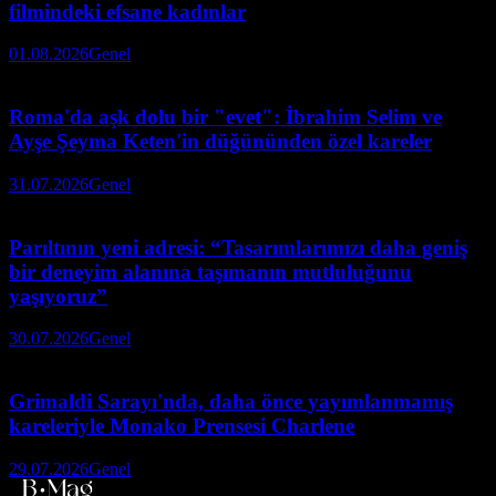
filmindeki efsane kadınlar
01.08.2026
Genel
Roma'da aşk dolu bir "evet": İbrahim Selim ve
Ayşe Şeyma Keten'in düğününden özel kareler
31.07.2026
Genel
Parıltının yeni adresi: “Tasarımlarımızı daha geniş
bir deneyim alanına taşımanın mutluluğunu
yaşıyoruz”
30.07.2026
Genel
Grimaldi Sarayı'nda, daha önce yayımlanmamış
kareleriyle Monako Prensesi Charlene
29.07.2026
Genel