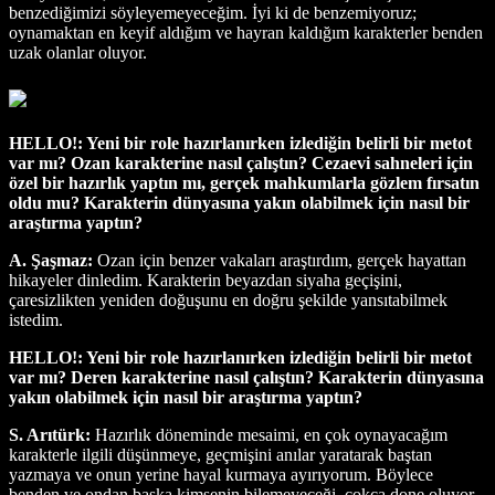
benzediğimizi söyleyemeyeceğim. İyi ki de benzemiyoruz;
oynamaktan en keyif aldığım ve hayran kaldığım karakterler benden
uzak olanlar oluyor.
HELLO!: Yeni bir role hazırlanırken izlediğin belirli bir metot
var mı? Ozan karakterine nasıl çalıştın? Cezaevi sahneleri için
özel bir hazırlık yaptın mı, gerçek mahkumlarla gözlem fırsatın
oldu mu? Karakterin dünyasına yakın olabilmek için nasıl bir
araştırma yaptın?
A. Şaşmaz:
Ozan için benzer vakaları araştırdım, gerçek hayattan
hikayeler dinledim. Karakterin beyazdan siyaha geçişini,
çaresizlikten yeniden doğuşunu en doğru şekilde yansıtabilmek
istedim.
HELLO!: Yeni bir role hazırlanırken izlediğin belirli bir metot
var mı? Deren karakterine nasıl çalıştın? Karakterin dünyasına
yakın olabilmek için nasıl bir araştırma yaptın?
S. Arıtürk:
Hazırlık döneminde mesaimi, en çok oynayacağım
karakterle ilgili düşünmeye, geçmişini anılar yaratarak baştan
yazmaya ve onun yerine hayal kurmaya ayırıyorum. Böylece
benden ve ondan başka kimsenin bilemeyeceği, çokça done oluyor