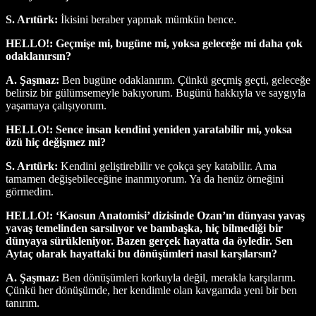
S. Arıtürk:
İkisini beraber yapmak mümkün bence.
HELLO!: Geçmişe mi, bugüne mi, yoksa geleceğe mi daha çok
odaklanırsın?
A. Şaşmaz:
Ben bugüne odaklanırım. Çünkü geçmiş geçti, geleceğe
belirsiz bir gülümsemeyle bakıyorum. Bugünü hakkıyla ve saygıyla
yaşamaya çalışıyorum.
HELLO!: Sence insan kendini yeniden yaratabilir mi, yoksa
özü hiç değişmez mi?
S. Arıtürk:
Kendini geliştirebilir ve çokça şey katabilir. Ama
tamamen değişebileceğine inanmıyorum. Ya da henüz örneğini
görmedim.
HELLO!: ‘Kaosun Anatomisi’ dizisinde Ozan’ın dünyası yavaş
yavaş temelinden sarsılıyor ve bambaşka, hiç bilmediği bir
dünyaya sürükleniyor. Bazen gerçek hayatta da öyledir. Sen
Aytaç olarak hayattaki bu dönüşümleri nasıl karşılarsın?
A. Şaşmaz:
Ben dönüşümleri korkuyla değil, merakla karşılarım.
Çünkü her dönüşümde, her kendimle olan kavgamda yeni bir ben
tanırım.