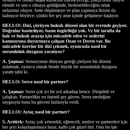
elimde ve sıra o olmaya geldiğinde, beslenebileceğim ortak
sırlarımız oluyor. Sette düşünmeye ve plan yapmaya lüzum da
kalmıyor böylece; çünkü her şey anın içinde gelişmeye başlıyor.
HELLO!: Dizi, çürüyen hukuk düzeni olan bir evrende geçiyor.
Doğrular bastırılıyor, basın özgürlüğü yok. Ve bir tarafta da
hak ve hukuk arayışı için mücadele eden ve seslerini
kamuoyuna duyurmaya çalışan Ozan ve Deren var. Bu
mücadele üzerine bir dizi çekmek, oyuncuda nasıl bir
sorumluluk duygusu yaratıyor?
A. Şaşmaz:
Senaryonun dünyası gereği çürüyen bir düzeni
anlatmak, oyuncu olarak bende büyük bir sorumluluk duygusu
yarattı tabii ki.
HELLO: Serra nasıl bir partner?
A. Şaşmaz:
Serra çok iyi bir yol arkadaşı bence. Disiplinli ve
çalışkan. Partnerlikte en önemli şey güven. Serra mesleğine
saygısıyla bana bu güveni fazlasıyla verdi.
HELLO!: Aytaç nasıl bir partner?
S. Arıtürk:
Aytaç çok yetenekli, eğlenceli, motive ve partnerleri için
her şeyi kolaylaştırmaya hazır, kalbi çok güzel biri. Onu bu işte