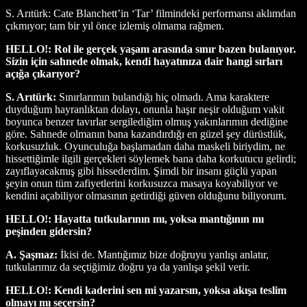
S. Arıtürk: Cate Blanchett’in ‘Tar’ filmindeki performansı aklımdan
çıkmıyor; tam bir yıl önce izlemiş olmama rağmen.
HELLO!: Rol ile gerçek yaşam arasında sınır bazen bulanıyor.
Sizin için sahnede olmak, kendi hayatınıza dair hangi sırları
açığa çıkarıyor?
S. Arıtürk:
Sınırlarımın bulandığı hiç olmadı. Ama karaktere
duyduğum hayranlıktan dolayı, onunla haşır neşir olduğum vakit
boyunca benzer tavırlar sergilediğim olmuş yakınlarımın dediğine
göre. Sahnede olmanın bana kazandırdığı en güzel şey dürüstlük,
korkusuzluk. Oyunculuğa başlamadan daha maskeli biriydim, ne
hissettiğimle ilgili gerçekleri söylemek bana daha korkutucu gelirdi;
zayıflayacakmış gibi hissederdim. Şimdi bir insanı güçlü yapan
şeyin onun tüm zafiyetlerini korkusuzca masaya koyabiliyor ve
kendini açabiliyor olmasının getirdiği güven olduğunu biliyorum.
HELLO!: Hayatta tutkularının mı, yoksa mantığının mı
peşinden gidersin?
A. Şaşmaz:
İkisi de. Mantığımız bize doğruyu yanlışı anlatır,
tutkularımız da seçtiğimiz doğru ya da yanlışa şekil verir.
HELLO!: Kendi kaderini sen mi yazarsın, yoksa akışa teslim
olmayı mı seçersin?