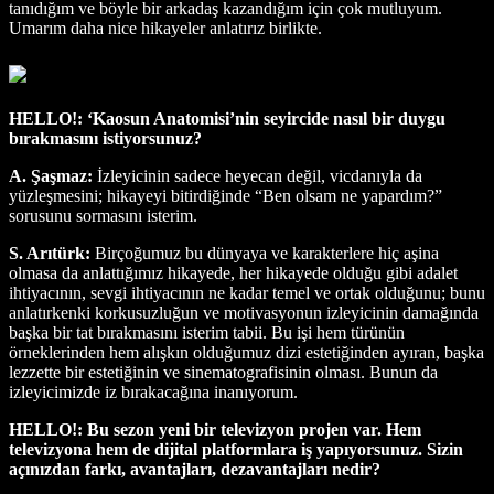
tanıdığım ve böyle bir arkadaş kazandığım için çok mutluyum.
Umarım daha nice hikayeler anlatırız birlikte.
HELLO!: ‘Kaosun Anatomisi’nin seyircide nasıl bir duygu
bırakmasını istiyorsunuz?
A. Şaşmaz:
İzleyicinin sadece heyecan değil, vicdanıyla da
yüzleşmesini; hikayeyi bitirdiğinde “Ben olsam ne yapardım?”
sorusunu sormasını isterim.
S. Arıtürk:
Birçoğumuz bu dünyaya ve karakterlere hiç aşina
olmasa da anlattığımız hikayede, her hikayede olduğu gibi adalet
ihtiyacının, sevgi ihtiyacının ne kadar temel ve ortak olduğunu; bunu
anlatırkenki korkusuzluğun ve motivasyonun izleyicinin damağında
başka bir tat bırakmasını isterim tabii. Bu işi hem türünün
örneklerinden hem alışkın olduğumuz dizi estetiğinden ayıran, başka
lezzette bir estetiğinin ve sinematografisinin olması. Bunun da
izleyicimizde iz bırakacağına inanıyorum.
HELLO!: Bu sezon yeni bir televizyon projen var. Hem
televizyona hem de dijital platformlara iş yapıyorsunuz. Sizin
açınızdan farkı, avantajları, dezavantajları nedir?