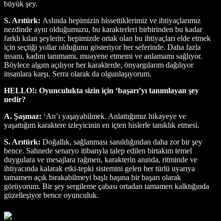
büyük şey.
S. Arıtürk:
Aslında hepimizin hissettiklerimiz ve ihtiyaçlarımız
nezdinde aynı olduğumuzu, bu karakterleri birbirinden bu kadar
farklı kılan şeylerin; hepimizde ortak olan bu ihtiyaçları elde etmek
için seçtiği yollar olduğunu gösteriyor her seferinde. Daha fazla
insanı, kadını tanımamı, muayene etmemi ve anlamamı sağlıyor.
Böylece algım açılıyor her karakterde, önyargılarım dağılıyor
insanlara karşı. Serra olarak da olgunlaşıyorum.
HELLO!: Oyunculukta sizin için ‘başarı’yı tanımlayan şey
nedir?
A. Şaşmaz:
‘An’ı yaşayabilmek. Anlattığımız hikayeye ve
yaşattığım karaktere izleyicinin en içten hislerle tanıklık etmesi.
S. Arıtürk:
Doğallık, sağlanması sanıldığından daha zor bir şey
bence. Sahnede senaryo itibarıyla talep edilen birtakım temel
duygulara ve mesajlara rağmen, karakterin anında, ritminde ve
ihtiyacında kalarak etki-tepki sistemini gelen her türlü uyarıya
tamamen açık bırakabilmeyi başlı başına bir başarı olarak
görüyorum. Bir şey sergileme çabası ortadan tamamen kalktığında
güzelleşiyor bence oyunculuk.