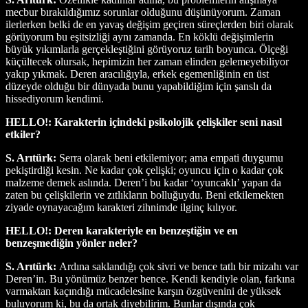
mecbur bırakıldığımız sorunlar olduğunu düşünüyorum. Zaman
ilerlerken belki de en yavaş değişim geçiren süreçlerden biri olarak
görüyorum bu eşitsizliği aynı zamanda. En köklü değişimlerin
büyük yıkımlarla gerçekleştiğini görüyoruz tarih boyunca. Ölçeği
küçültecek olursak, hepimizin her zaman elinden gelemeyebiliyor
yakıp yıkmak. Deren aracılığıyla, erkek egemenliğinin en üst
düzeyde olduğu bir dünyada bunu yapabildiğim için şanslı da
hissediyorum kendimi.
HELLO!: Karakterin içindeki psikolojik çelişkiler seni nasıl
etkiler?
S. Arıtürk:
Serra olarak beni etkilemiyor; ama empati duygumu
pekiştirdiği kesin. Ne kadar çok çelişki; oyuncu için o kadar çok
malzeme demek aslında. Deren’i bu kadar ‘oyuncaklı’ yapan da
zaten bu çelişkilerin ve zıtlıkların bolluğuydu. Beni etkilemekten
ziyade oynayacağım karakteri zihnimde ilginç kılıyor.
HELLO!: Deren karakteriyle en benzeştiğin ve en
benzeşmediğin yönler neler?
S. Arıtürk:
Ardına saklandığı çok sivri ve bence tatlı bir mizahı var
Deren’in. Bu yönümüz benzer bence. Kendi kendiyle olan, farkına
varmaktan kaçındığı mücadelesine karşın özgüvenini de yüksek
buluyorum ki, bu da ortak diyebilirim. Bunlar dışında çok