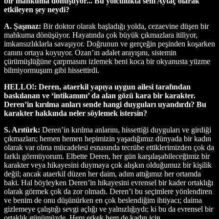
bir mahkuma dönüşüyor... Bu yolculukta seni Aytaç olarak
etkileyen şey neydi?
A. Şaşmaz:
Bir doktor olarak başladığı yolda, cezaevine düşen bir
mahkuma dönüşüyor. Hayatında çok büyük çıkmazlara itiliyor,
imkansızlıklarla savaşıyor. Doğrunun ve gerçeğin peşinden koşarken
canını ortaya koyuyor. Ozan’ın adalet arayışını, sistemin
çürümüşlüğüne çarpmasını izlemek beni koca bir okyanusta yüzme
bilmiyormuşum gibi hissettirdi.
HELLO!: Deren, ataerkil yapıya uygun ailesi tarafından
baskılanan ve ‘intikamını’ da alan gözü kara bir karakter.
Deren’in kırılma anları sende hangi duyguları uyandırdı? Bu
karakter hakkında neler söylemek istersin?
S. Arıtürk:
Deren’in kırılma anlarını, hissettiği duyguları ve girdiği
çıkmazları; hemen hemen hepimizin yaşadığımız dünyada bir kadın
olarak var olma mücadelesi esnasında tecrübe ettiklerimizden çok da
farklı görmüyorum. Elbette Deren, her gün karşılaşabileceğimiz bir
karakter veya hikayesini duymaya çok alışkın olduğumuz bir kişilik
değil; ancak ataerkil düzen her daim, adım attığımız her ortamda
baki. Hal böyleyken Deren’in hikayesini evrensel bir kader ortaklığı
olarak görmek çok da zor olmadı. Deren’i bu seçimlere yönlendiren
ve benim de onu düşünürken en çok beslendiğim ihtiyacı; daima
gizlemeye çalıştığı sevgi açlığı ve yalnızlığıydı; ki bu da evrensel bir
ortaklık günümüzde. Hem erkek hem de kadın için.