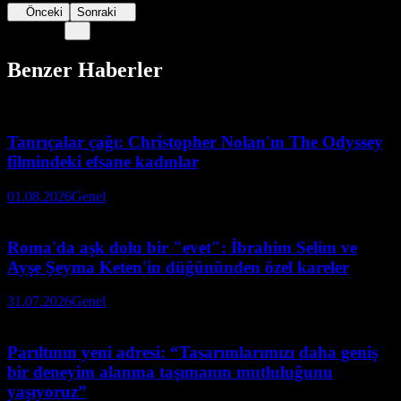
Önceki
Sonraki
Benzer Haberler
Tanrıçalar çağı: Christopher Nolan'ın The Odyssey
filmindeki efsane kadınlar
01.08.2026
Genel
Roma'da aşk dolu bir "evet": İbrahim Selim ve
Ayşe Şeyma Keten'in düğününden özel kareler
31.07.2026
Genel
Parıltının yeni adresi: “Tasarımlarımızı daha geniş
bir deneyim alanına taşımanın mutluluğunu
yaşıyoruz”