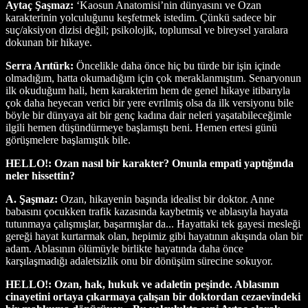
Aytaç Şaşmaz:
‘Kaosun Anatomisi’nin dünyasını ve Ozan
karakterinin yolculuğunu keşfetmek istedim. Çünkü sadece bir
suç/aksiyon dizisi değil; psikolojik, toplumsal ve bireysel yaralara
dokunan bir hikaye.
Serra Arıtürk:
Öncelikle daha önce hiç bu türde bir işin içinde
olmadığım, hatta okumadığım için çok meraklanmıştım. Senaryonun
ilk okuduğum hali, hem karakterim hem de genel hikaye itibarıyla
çok daha heyecan verici bir yere evrilmiş olsa da ilk versiyonu bile
böyle bir dünyaya ait bir genç kadına dair neleri yaşatabileceğimle
ilgili hemen düşündürmeye başlamıştı beni. Hemen ertesi günü
görüşmelere başlamıştık bile.
HELLO!: Ozan nasıl bir karakter? Onunla empati yaptığında
neler hissettin?
A. Şaşmaz:
Ozan, hikayenin başında idealist bir doktor. Anne
babasını çocukken trafik kazasında kaybetmiş ve ablasıyla hayata
tutunmaya çalışmışlar, başarmışlar da... Hayattaki tek gayesi mesleği
gereği hayat kurtarmak olan, hepimiz gibi hayatının akışında olan bir
adam. Ablasının ölümüyle birlikte hayatında daha önce
karşılaşmadığı adaletsizlik onu bir dönüşüm sürecine sokuyor.
HELLO!:
Ozan, hak, hukuk ve adaletin peşinde. Ablasının
cinayetini ortaya çıkarmaya çalışan bir doktordan cezaevindeki