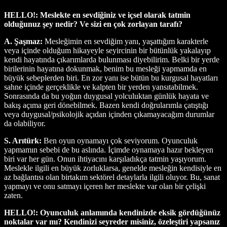
HELLO!: Meslekte en sevdiğiniz ve içsel olarak tatmin
olduğunuz şey nedir? Ve sizi en çok zorlayan tarafı?
A. Şaşmaz:
Mesleğimin en sevdiğim yanı, yaşattığım karakterle
veya içinde olduğum hikayeyle seyircinin bir bütünlük yakalayıp
kendi hayatında çıkarımlarda bulunması diyebilirim. Belki bir yerde
birilerinin hayatına dokunmak, benim bu mesleği yapmamda en
büyük sebeplerden biri. En zor yanı ise bütün bu kurgusal hayatları
sahne içinde gerçeklikle ve kalpten bir yerden yansıtabilmek.
Sonrasında da bu yoğun duygusal yolculuktan günlük hayata ve
bakış açıma geri dönebilmek. Bazen kendi doğrularımla çatıştığı
veya duygusal/psikolojik açıdan içinden çıkamayacağım durumlar
da olabiliyor.
S. Arıtürk:
Ben oyun oynamayı çok seviyorum. Oyunculuk
yapmamın sebebi de bu aslında. İçimde oynamaya hazır bekleyen
biri var her gün. Onun ihtiyacını karşıladıkça tatmin yaşıyorum.
Meslekle ilgili en büyük zorluklarsa, genelde mesleğin kendisiyle en
az bağlantısı olan birtakım sektörel detaylarla ilgili oluyor. Bu, sanat
yapmayı ve onu satmayı içeren her meslekte var olan bir çelişki
zaten.
HELLO!: Oyunculuk anlamında kendinizde eksik gördüğünüz
noktalar var mı? Kendinizi seyreder misiniz, özeleştiri yapsanız