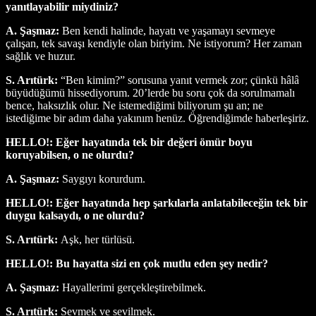
yanıtlayabilir miydiniz?
A. Şaşmaz:
Ben kendi halinde, hayatı ve yaşamayı sevmeye
çalışan, tek savaşı kendiyle olan biriyim. Ne istiyorum? Her zaman
sağlık ve huzur.
S. Arıtürk:
“Ben kimim?” sorusuna yanıt vermek zor; çünkü hâlâ
büyüdüğümü hissediyorum. 20’lerde bu soru çok da sorulmamalı
bence, haksızlık olur. Ne istemediğimi biliyorum şu an; ne
istediğime bir adım daha yakınım henüz. Öğrendiğimde haberleşiriz.
HELLO!: Eğer hayatında tek bir değeri ömür boyu
koruyabilsen, o ne olurdu?
A. Şaşmaz:
Saygıyı korurdum.
HELLO!: Eğer hayatında hep şarkılarla anlatabileceğin tek bir
duygu kalsaydı, o ne olurdu?
S. Arıtürk:
Aşk, her türlüsü.
HELLO!: Bu hayatta sizi en çok mutlu eden şey nedir?
A. Şaşmaz:
Hayallerimi gerçekleştirebilmek.
S. Arıtürk:
Sevmek ve sevilmek.