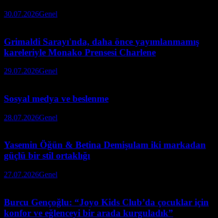
30.07.2026
Genel
Grimaldi Sarayı'nda, daha önce yayımlanmamış
kareleriyle Monako Prensesi Charlene
29.07.2026
Genel
Sosyal medya ve beslenme
28.07.2026
Genel
Yasemin Öğün & Betina Demişulam iki markadan
güçlü bir stil ortaklığı
27.07.2026
Genel
Burcu Gençoğlu: “Joyo Kids Club’da çocuklar için
konfor ve eğlenceyi bir arada kurguladık”