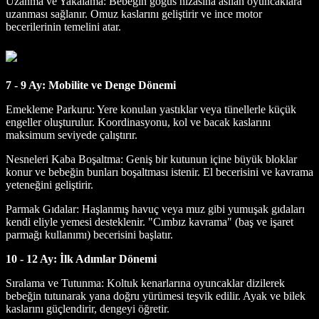
Uzanma ve Yakalama: Bebeğin göğüs hizasına asılan oyuncaklara
uzanması sağlanır. Omuz kaslarını geliştirir ve ince motor
becerilerinin temelini atar.
7 - 9 Ay: Mobilite ve Denge Dönemi
Emekleme Parkuru: Yere konulan yastıklar veya tünellerle küçük
engeller oluşturulur. Koordinasyonu, kol ve bacak kaslarını
maksimum seviyede çalıştırır.
Nesneleri Kaba Boşaltma: Geniş bir kutunun içine büyük bloklar
konur ve bebeğin bunları boşaltması istenir. El becerisini ve kavrama
yeteneğini geliştirir.
Parmak Gıdalar: Haşlanmış havuç veya muz gibi yumuşak gıdaları
kendi eliyle yemesi desteklenir. "Cımbız kavrama" (baş ve işaret
parmağı kullanımı) becerisini başlatır.
10 - 12 Ay: İlk Adımlar Dönemi
Sıralama ve Tutunma: Koltuk kenarlarına oyuncaklar dizilerek
bebeğin tutunarak yana doğru yürümesi teşvik edilir. Ayak ve bilek
kaslarını güçlendirir, dengeyi öğretir.