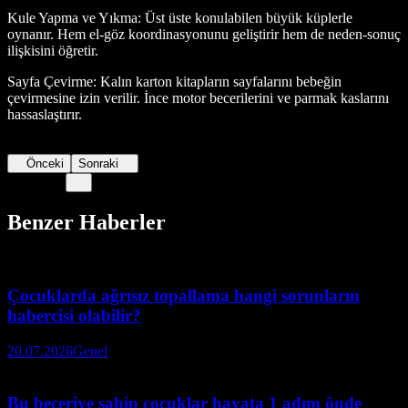
Kule Yapma ve Yıkma: Üst üste konulabilen büyük küplerle
oynanır. Hem el-göz koordinasyonunu geliştirir hem de neden-sonuç
ilişkisini öğretir.
Sayfa Çevirme: Kalın karton kitapların sayfalarını bebeğin
çevirmesine izin verilir. İnce motor becerilerini ve parmak kaslarını
hassaslaştırır.
Önceki
Sonraki
Benzer Haberler
Çocuklarda ağrısız topallama hangi sorunların
habercisi olabilir?
20.07.2026
Genel
Bu beceriye sahip çocuklar hayata 1 adım önde