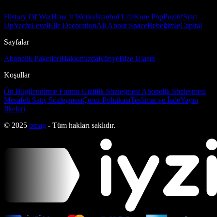
History Of War
How It Works
İstanbul Life
Kore Pop
Pozitif
Start
Up
Yacht
Level
Elle Decoration
All About Space
Bebeğimle
Capital
Sayfalar
Abonelik Paketleri
Hakkımızda
Künye
Bize Ulaşın
Koşullar
Ön Bilgilendirme Formu
Gizlilik Sözleşmesi
Abonelik Sözleşmesi
Mesafeli Satış Sözleşmesi
Çerez Politikası
Teslimat ve İade
Yayın
İlkeleri
© 2025
bmag
- Tüm hakları saklıdır.