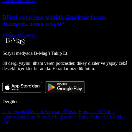
23.06.2026
Genel
Dijital çağın sinsi tehdidi: Gençlerde boyun
düzleşmesi neden artıyor?
18.06.2026
Genel
Sosyal medyada
B•Mag’i Takip Et!
88 dergi yayını, ilham veren podcastler, dikey diziler ve yapay zekâ
destekli içerikler bir arada. Ekranlarınızı dik tutun.
Dergiler
Tüm Dergiler
Ceo Life
Formsante
Maison Française
All About
History
Atlas
Auto Show
B-Mag
Burda
Ev Bahçe
Evim
HELLO!
Hey
Girl