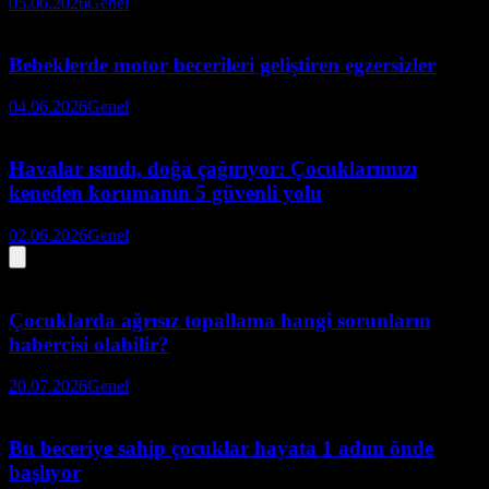
05.06.2026
Genel
Bebeklerde motor becerileri geliştiren egzersizler
04.06.2026
Genel
Havalar ısındı, doğa çağırıyor: Çocuklarımızı
keneden korumanın 5 güvenli yolu
02.06.2026
Genel
Çocuklarda ağrısız topallama hangi sorunların
habercisi olabilir?
20.07.2026
Genel
Bu beceriye sahip çocuklar hayata 1 adım önde
başlıyor