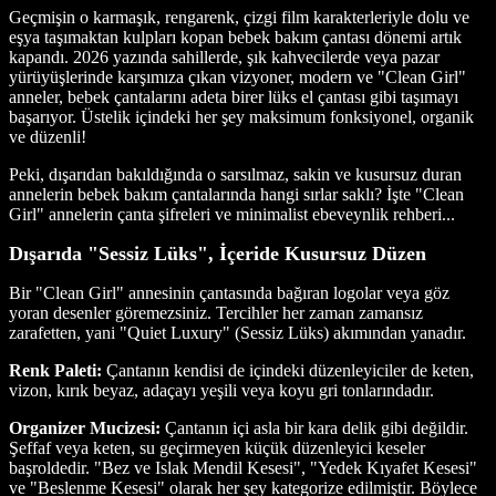
Geçmişin o karmaşık, rengarenk, çizgi film karakterleriyle dolu ve
eşya taşımaktan kulpları kopan bebek bakım çantası dönemi artık
kapandı. 2026 yazında sahillerde, şık kahvecilerde veya pazar
yürüyüşlerinde karşımıza çıkan vizyoner, modern ve "Clean Girl"
anneler, bebek çantalarını adeta birer lüks el çantası gibi taşımayı
başarıyor. Üstelik içindeki her şey maksimum fonksiyonel, organik
ve düzenli!
Peki, dışarıdan bakıldığında o sarsılmaz, sakin ve kusursuz duran
annelerin bebek bakım çantalarında hangi sırlar saklı? İşte "Clean
Girl" annelerin çanta şifreleri ve minimalist ebeveynlik rehberi...
Dışarıda "Sessiz Lüks", İçeride Kusursuz Düzen
Bir "Clean Girl" annesinin çantasında bağıran logolar veya göz
yoran desenler göremezsiniz. Tercihler her zaman zamansız
zarafetten, yani "Quiet Luxury" (Sessiz Lüks) akımından yanadır.
Renk Paleti:
Çantanın kendisi de içindeki düzenleyiciler de keten,
vizon, kırık beyaz, adaçayı yeşili veya koyu gri tonlarındadır.
Organizer Mucizesi:
Çantanın içi asla bir kara delik gibi değildir.
Şeffaf veya keten, su geçirmeyen küçük düzenleyici keseler
başroldedir. "Bez ve Islak Mendil Kesesi", "Yedek Kıyafet Kesesi"
ve "Beslenme Kesesi" olarak her şey kategorize edilmiştir. Böylece