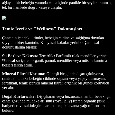
ağlayan bir bebeğin yanında çanta içinde panikle bir şeyler aranmaz;
tek bir hamlede doğru keseye ulaşılır.
Temiz İçerik ve "Wellness" Dokunuşları
Çantanın içindeki ürünler, bebeğin cildine ve sağlığına duyulan
saygının birer kanıtıdır. Kimyasal kokular yerini doğanın saf
dokunuşlarına bırakır.
Su Bazlı ve Kokusuz Temizlik:
Parfümlü ıslak mendiller yerine
%99 saf su içeren organik pamuk mendiller veya müslin kurutma
bezleri tercih edilir.
Mineral Filtreli Koruma:
Güneşli bir günde dışarı çıkılıyorsa,
çantada mutlaka bebeğin cildinde sapsarı veya yapay durmayan,
sertifikalı, temiz içerikli mineral filtreli organik bir güneş koruyucu
yer alır.
Doğal Kurtarıcılar:
Diş çıkaran veya huzursuzlanan bir bebek için
çanta gözünde mutlaka arı sütü (royal jelly) içeren organik pişik
bariyerleri ve sakinleştirici aromaterapik lavanta yağı roll-on'ları
bulunur.