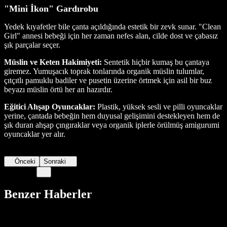
"Mini İkon" Gardırobu
Yedek kıyafetler bile çanta açıldığında estetik bir zevk sunar. "Clean
Girl" annesi bebeği için her zaman nefes alan, cilde dost ve çabasız
şık parçalar seçer.
Müslin ve Keten Hakimiyeti:
Sentetik hiçbir kumaş bu çantaya
giremez. Yumuşacık toprak tonlarında organik müslin tulumlar,
çıtçıtlı pamuklu badiler ve pusetin üzerine örtmek için asil bir buz
beyazı müslin örtü her an hazırdır.
Eğitici Ahşap Oyuncaklar:
Plastik, yüksek sesli ve pilli oyuncaklar
yerine, çantada bebeğin hem duyusal gelişimini destekleyen hem de
şık duran ahşap çıngıraklar veya organik iplerle örülmüş amigurumi
oyuncaklar yer alır.
Önceki
Sonraki
Benzer Haberler