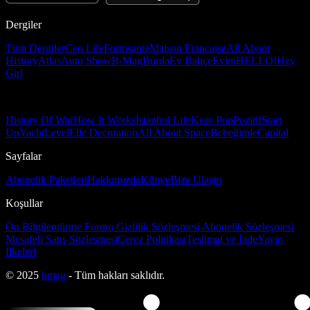
Dergiler
Tüm Dergiler
Ceo Life
Formsante
Maison Française
All About
History
Atlas
Auto Show
B-Mag
Burda
Ev Bahçe
Evim
HELLO!
Hey
Girl
History Of War
How It Works
İstanbul Life
Kore Pop
Pozitif
Start
Up
Yacht
Level
Elle Decoration
All About Space
Bebeğimle
Capital
Sayfalar
Abonelik Paketleri
Hakkımızda
Künye
Bize Ulaşın
Koşullar
Ön Bilgilendirme Formu
Gizlilik Sözleşmesi
Abonelik Sözleşmesi
Mesafeli Satış Sözleşmesi
Çerez Politikası
Teslimat ve İade
Yayın
İlkeleri
© 2025
bmag
- Tüm hakları saklıdır.