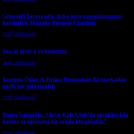
Grimaldi Sarayı'nda, daha önce yayımlanmamış
kareleriyle Monako Prensesi Charlene
29.07.2026
Genel
Sosyal medya ve beslenme
28.07.2026
Genel
Yasemin Öğün & Betina Demişulam iki markadan
güçlü bir stil ortaklığı
27.07.2026
Genel
Burcu Gençoğlu: “Joyo Kids Club’da çocuklar için
konfor ve eğlenceyi bir arada kurguladık”
25.07.2026
Genel