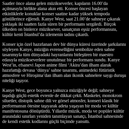
Saatler önce alana gelen müzikseverler, kapıların 16.00’da
açılmasıyla birlikte alana akın etti. Konser öncesi başlayan
etkinliklerle konuklar konser saatine kadar yüksek tempoda
gönüllerince eğlendi. Kanye West, saat 21.00’de sahneye çıkarak
yaklaşık iki saatten fazla süren bir performans sergiledi. Birçok
ülkeden on binlerce müziksever, sanatçının eşsiz performansını,
kültür kenti İstanbul’da izlemenin tadını çıkardı.
Konser için özel hazırlanan dev bir dünya küresi üzerinde şarkılarını
söyleyen Kanye, müziğin evrenselliğini sembolize eden sahne
tasarımıyla tüm dünyadaki hayranlarını birleştiren bir maestro
edasıyla müzikseverlere unutulmaz bir performans sundu. Kanye
West’in, efsanevi Japon anime filmi ‘Akira’dan ilham alarak
hazırlattığı devasa ‘dünya’ sahne tasarımı, animedeki fütüristik
atmosfere ve Hiroşima’dan ilham alan ikonik sahnelere saygı duruşu
niteliği taşıyor.
Kanye West, gece boyunca yalnızca müziğiyle değil; sahneye
taşıdığı güçlü estetik evrenle de dikkat çekti. Maskeler, monokrom
siluetler, distopik sahne dili ve görsel atmosfer, konseri klasik bir
performansın ötesine taşıyarak adeta yaşayan bir moda ve kültür
manifestosuna dönüştürdü. Yıllardır müzik, moda ve popüler kültür
arasındaki sınırları yeniden tanımlayan sanatçı, İstanbul sahnesinde
de kendi estetik kodlarını güçlü biçimde yansıttı.