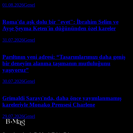
01.08.2026
Genel
Roma'da aşk dolu bir "evet": İbrahim Selim ve
Ayşe Şeyma Keten'in düğününden özel kareler
31.07.2026
Genel
Parıltının yeni adresi: “Tasarımlarımızı daha geniş
bir deneyim alanına taşımanın mutluluğunu
yaşıyoruz”
30.07.2026
Genel
Grimaldi Sarayı'nda, daha önce yayımlanmamış
kareleriyle Monako Prensesi Charlene
29.07.2026
Genel