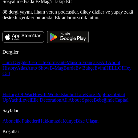
Sosyal medyada
B•Mag’i Takip Et!
88 dergi yayını, ilham veren podcastler, dikey diziler ve yapay zekâ
destekli içerikler bir arada. Ekranlarınızı dik tutun.
Dergiler
Tüm Dergiler
Ceo Life
Formsante
Maison Française
All About
History
Atlas
Auto Show
B-Mag
Burda
Ev Bahçe
Evim
HELLO!
Hey
Girl
History Of War
How It Works
İstanbul Life
Kore Pop
Pozitif
Start
Up
Yacht
Level
Elle Decoration
All About Space
Bebeğimle
Capital
Sayfalar
Abonelik Paketleri
Hakkımızda
Künye
Bize Ulaşın
Koşullar