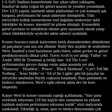
LA SoFi Stadium konserlerinde öne çıkan sahne yaklaşımı,
İstanbul’da daha yoğun bir görsel tasarım ile yeniden yorumlandı.
Dev LED yapılar, hareketli sahne platformları ve çok katmanlı ışık
kurgusu, performansı bir sanat sahnesine dönüştürdü. Tüm
izleyicilere koltuk numaralarına özel dağıtılan senkronize ışıklı
bileklikler ile konser, interaktif bir şölene dönüştü. Konserdeki
görsel şovların ve müziklerin ritmine göre eşzamanlı olarak yanıp
sönen bileklikleriyle seyirciler adeta sahneyi aydınlattı.
Konser boyunca müzik kariyerinin farklı dönemlerinden albümlerine
ait parçaların yanı sıra son albümü ‘Bully’den seçkiler de seslendiren
West, İstanbul’a özel hazırlanan şarkı listesi, sahne şovları ve görsel
prodüksiyonuyla dikkat çekti. Travis Scott’ın yer aldığı ‘Father’ ve
André 3000 ile Troutman iş birliği olan ‘All The Love’
performansları geceye damga vuran anlar arasında yer aldı.
‘Runaway’, ‘Heartless’, ‘Power’, ‘Black Skinhead’, ‘Can’t Tell Me
Nothing’, ‘Jesus Walks’ ve ‘All of the Lights’ gibi hit parçalar ise
izleyiciler tarafından büyük coşkuyla karşılandı. Bazı şarkılarda on
binlerce müziksever, West’e eşlik ederek adeta dev bir koro
oluşturdu.
Kanye West’in konser sırasında yaptığı açıklamada, “Size şunu
söylemek istiyorum; 118 bin kişiyle tüm zamanların en yüksek
katılımlı stadyum performansı rekorunu kırdık” sözü stadyumda
yankılandı. Etkinliğe iş, sanat, spor ve medya dünyasından çok