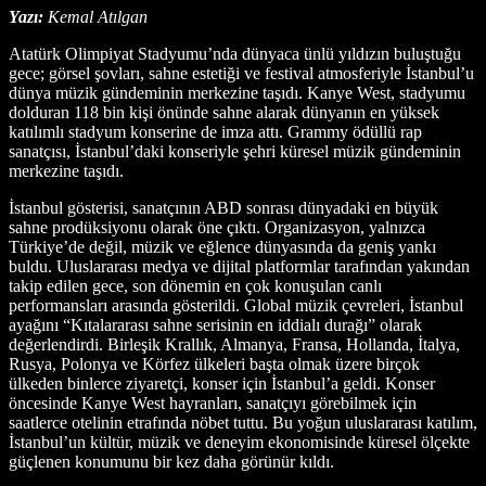
Yazı:
Kemal Atılgan
Atatürk Olimpiyat Stadyumu’nda dünyaca ünlü yıldızın buluştuğu
gece; görsel şovları, sahne estetiği ve festival atmosferiyle İstanbul’u
dünya müzik gündeminin merkezine taşıdı. Kanye West, stadyumu
dolduran 118 bin kişi önünde sahne alarak dünyanın en yüksek
katılımlı stadyum konserine de imza attı. Grammy ödüllü rap
sanatçısı, İstanbul’daki konseriyle şehri küresel müzik gündeminin
merkezine taşıdı.
İstanbul gösterisi, sanatçının ABD sonrası dünyadaki en büyük
sahne prodüksiyonu olarak öne çıktı. Organizasyon, yalnızca
Türkiye’de değil, müzik ve eğlence dünyasında da geniş yankı
buldu. Uluslararası medya ve dijital platformlar tarafından yakından
takip edilen gece, son dönemin en çok konuşulan canlı
performansları arasında gösterildi. Global müzik çevreleri, İstanbul
ayağını “Kıtalararası sahne serisinin en iddialı durağı” olarak
değerlendirdi. Birleşik Krallık, Almanya, Fransa, Hollanda, İtalya,
Rusya, Polonya ve Körfez ülkeleri başta olmak üzere birçok
ülkeden binlerce ziyaretçi, konser için İstanbul’a geldi. Konser
öncesinde Kanye West hayranları, sanatçıyı görebilmek için
saatlerce otelinin etrafında nöbet tuttu. Bu yoğun uluslararası katılım,
İstanbul’un kültür, müzik ve deneyim ekonomisinde küresel ölçekte
güçlenen konumunu bir kez daha görünür kıldı.