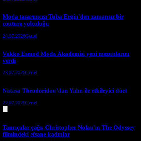
Moda tasarımcısı Tuba Ergin'den zamansız bir
couture yolculuğu
24.07.2026
Genel
Vakko Esmod Moda Akademisi yeni mezunlarını
verdi
23.07.2026
Genel
Natasa Theodoridou’dan Yalın ile etkileyici düet
22.07.2026
Genel
Tanrıçalar çağı: Christopher Nolan'ın The Odyssey
filmindeki efsane kadınlar