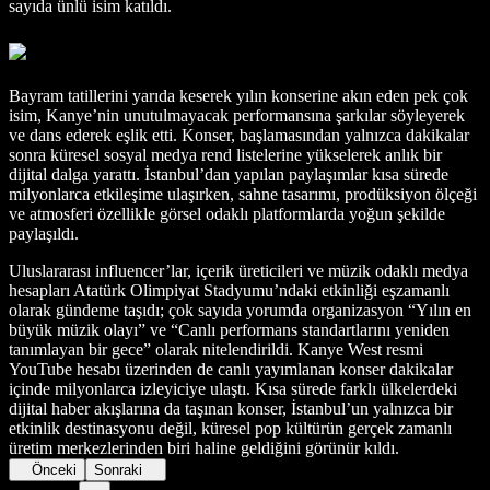
sayıda ünlü isim katıldı.
Bayram tatillerini yarıda keserek yılın konserine akın eden pek çok
isim, Kanye’nin unutulmayacak performansına şarkılar söyleyerek
ve dans ederek eşlik etti. Konser, başlamasından yalnızca dakikalar
sonra küresel sosyal medya rend listelerine yükselerek anlık bir
dijital dalga yarattı. İstanbul’dan yapılan paylaşımlar kısa sürede
milyonlarca etkileşime ulaşırken, sahne tasarımı, prodüksiyon ölçeği
ve atmosferi özellikle görsel odaklı platformlarda yoğun şekilde
paylaşıldı.
Uluslararası influencer’lar, içerik üreticileri ve müzik odaklı medya
hesapları Atatürk Olimpiyat Stadyumu’ndaki etkinliği eşzamanlı
olarak gündeme taşıdı; çok sayıda yorumda organizasyon “Yılın en
büyük müzik olayı” ve “Canlı performans standartlarını yeniden
tanımlayan bir gece” olarak nitelendirildi. Kanye West resmi
YouTube hesabı üzerinden de canlı yayımlanan konser dakikalar
içinde milyonlarca izleyiciye ulaştı. Kısa sürede farklı ülkelerdeki
dijital haber akışlarına da taşınan konser, İstanbul’un yalnızca bir
etkinlik destinasyonu değil, küresel pop kültürün gerçek zamanlı
üretim merkezlerinden biri haline geldiğini görünür kıldı.
Önceki
Sonraki