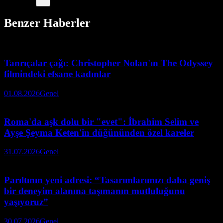
Benzer Haberler
Tanrıçalar çağı: Christopher Nolan'ın The Odyssey
filmindeki efsane kadınlar
01.08.2026
Genel
Roma'da aşk dolu bir "evet": İbrahim Selim ve
Ayşe Şeyma Keten'in düğününden özel kareler
31.07.2026
Genel
Parıltının yeni adresi: “Tasarımlarımızı daha geniş
bir deneyim alanına taşımanın mutluluğunu
yaşıyoruz”
30.07.2026
Genel