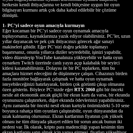
herkesin kendi ihtiyaçlarına ve kendi bütçesine uygun bir oyun
bilgisayarı kurması artık çok daha kabul edilebilir bir çözüme
dönüştü.
1- PC’yi sadece oyun amacıyla kurmayın
Eğer kocaman bir PC’yi sadece oyun oynamak amacıyla
topluyorsanız, kaynaklarınıza yazık ediyor olabilirsiniz. PC’ler, uzun
yıllar dayanacak ve pek çok ihtiyacınızı görecek ağır sanayi
makineleri gibidir. Eğer PC’nizi doğru şekilde toplamayı
başarırsanız, onunla yıllarca diziler seyredebilir, işinizi yapabilir,
video düzenleyip YouTube kanalınıza yükleyebilir ve hatta oyun
oynarken Twitch üzerinde canlı yayın açıp kalabalık bir seyirci
kitlesi kazanabilirsiniz. Dolayısı ile bir PC toplarken, tüm bu
amaçlara hizmet edeceğini de düşünmeye çalışın. Cihazınızı birden
fazla monitöre bağlayarak çalışmak ve hatta oyun oynamak
isteyebileceğinizi hatırlayarak, birden çok görüntü çıkışı olmasına
özen gösterin. Böylece PC’nizde eğer
RTX 2060
gibi bir önceki
nesile ait ekonomik ancak güçlü bir ekran kartı da varsa, bir ekranda
oyununuzu çalıştırırken, diğer ekranda ödevlerinizi yapabilirsiniz.
Aynı zamanda bir önceki nesil ekran kartıyla önümüzdeki 5-10 sene
boyunca rahatça tüm oyunları çalıştırabilir, oyun dünyasından da
uzak kalmamış olursunuz. Ekran kartlarının fiyatının çok yüksek
olması ise tüm dünyada şikayet edilen bir sorun ancak bunun iki
nedeni var. İlk olarak, kripto para madenciliği yapan kesimin tüm
ekran kartlarını satın almak için yarışa girmesi, fiyatları yükseltiyor.