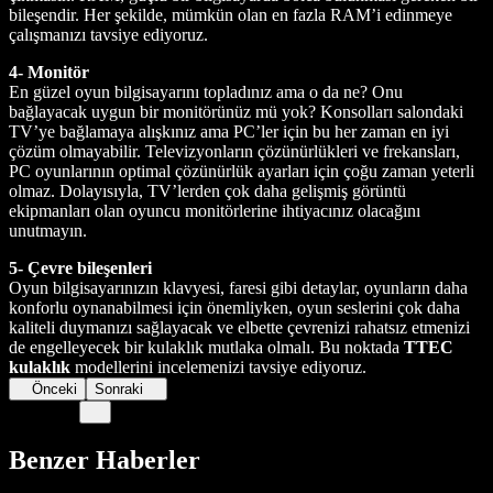
bileşendir. Her şekilde, mümkün olan en fazla RAM’i edinmeye
çalışmanızı tavsiye ediyoruz.
4- Monitör
En güzel oyun bilgisayarını topladınız ama o da ne? Onu
bağlayacak uygun bir monitörünüz mü yok? Konsolları salondaki
TV’ye bağlamaya alışkınız ama PC’ler için bu her zaman en iyi
çözüm olmayabilir. Televizyonların çözünürlükleri ve frekansları,
PC oyunlarının optimal çözünürlük ayarları için çoğu zaman yeterli
olmaz. Dolayısıyla, TV’lerden çok daha gelişmiş görüntü
ekipmanları olan oyuncu monitörlerine ihtiyacınız olacağını
unutmayın.
5- Çevre bileşenleri
Oyun bilgisayarınızın klavyesi, faresi gibi detaylar, oyunların daha
konforlu oynanabilmesi için önemliyken, oyun seslerini çok daha
kaliteli duymanızı sağlayacak ve elbette çevrenizi rahatsız etmenizi
de engelleyecek bir kulaklık mutlaka olmalı. Bu noktada
TTEC
kulaklık
modellerini incelemenizi tavsiye ediyoruz.
Önceki
Sonraki
Benzer Haberler