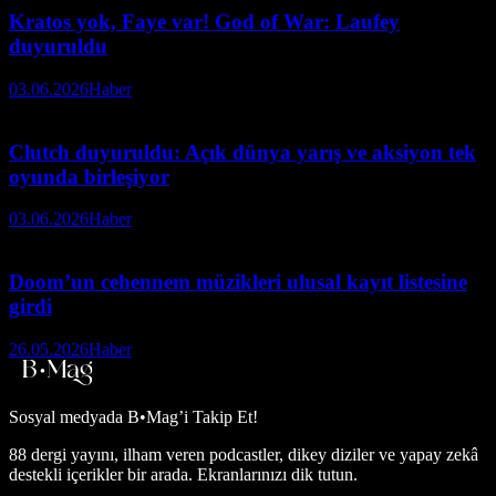
Kratos yok, Faye var! God of War: Laufey
duyuruldu
03.06.2026
Haber
Clutch duyuruldu: Açık dünya yarış ve aksiyon tek
oyunda birleşiyor
03.06.2026
Haber
Doom’un cehennem müzikleri ulusal kayıt listesine
girdi
26.05.2026
Haber
Sosyal medyada
B•Mag’i Takip Et!
88 dergi yayını, ilham veren podcastler, dikey diziler ve yapay zekâ
destekli içerikler bir arada. Ekranlarınızı dik tutun.