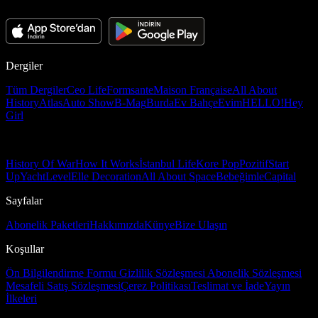
Dergiler
Tüm Dergiler
Ceo Life
Formsante
Maison Française
All About
History
Atlas
Auto Show
B-Mag
Burda
Ev Bahçe
Evim
HELLO!
Hey
Girl
History Of War
How It Works
İstanbul Life
Kore Pop
Pozitif
Start
Up
Yacht
Level
Elle Decoration
All About Space
Bebeğimle
Capital
Sayfalar
Abonelik Paketleri
Hakkımızda
Künye
Bize Ulaşın
Koşullar
Ön Bilgilendirme Formu
Gizlilik Sözleşmesi
Abonelik Sözleşmesi
Mesafeli Satış Sözleşmesi
Çerez Politikası
Teslimat ve İade
Yayın
İlkeleri