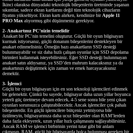
İkinci olaraksa dünyadaki teknolojik bileşenlerin üretminde yaşanan
sıkıntılar, sadece ekran kartlarını değil tüm teknolojik cihazların
fiyatını yükseltiyor. Ekran kartı alırken, kendinize bir
Apple 11
PRO Max
alıyormuş gibi düşünmeniz gerekiyor.
2- Anakartınız PC’nizin temelidir
Anakart bir PC’nin temelini oluşturur. Güçlü bir oyun bilgisayarı
kurmak istiyorsanız, güçlü donanım bileşenlerini destekleyen bir
anakart edinmelisiniz. Örneğin bazı anakartların SSD desteği
bulunmayabilir ve siz daha hızlı çalışan oyunlar için SSD depolama
birimleri kullanmak isteyebilirsiniz. Eğer SSD desteği bulunmayan
anakart satın aldıysanız, ya SSD’den mahrum kalacaksınız ya da
anakartınızı değiştirmek için zaman ve emek harcayacaksınız
demektir.
3- İşlemci
Güçlü bir oyun bilgisayarı için en son teknoloji işlemcileri edinmek
bir gelenektir. Çünkü bu sayede, bilgisayar daha uzun yıllar boyunca
yeterli güç üretmeye devam edecek, 4-5 sene sonra bile yeni çıkan
oyunları sorunsuzca çalıştırabilecektir. Ancak işlemciler çok pahalı
bileşenlerdir. En güçlü işlemcilere bütçeniz yetmiyorsa bile
üzülmeyin, bilgisayarınıza daha ucuz bileşenler olan RAM’lerden
daha fazla ekleyerek, uzun yıllar hızlı çalışmasını sağlayabilirsiniz.
Ancak RAM ve işlemci birbirinin yerini tutar gibi bir anlam
çıkmasın. RAM, güçlü bir bilgisayarda bolca bulunması gereken bir