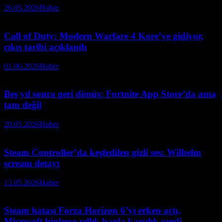
26.05.2026
Haber
Call of Duty: Modern Warfare 4 Kore’ye gidiyor,
çıkış tarihi açıklandı
01.06.2026
Haber
Beş yıl sonra geri dönüş: Fortnite App Store’da ama
tam değil
20.05.2026
Haber
Steam Controller’da keşfedilen gizli ses: Wilhelm
scream detayı
13.05.2026
Haber
Steam hatası Forza Horizon 6’yı erken açtı,
Microsoft binlerce yıllık banla karşılık verdi