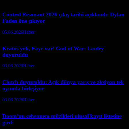
Control Resonant 2026 çıkış tarihi açıklandı: Dylan
Faden öne çıkıyor
05.06.2026
Haber
Kratos yok, Faye var! God of War: Laufey
duyuruldu
03.06.2026
Haber
Clutch duyuruldu: Açık dünya yarış ve aksiyon tek
oyunda birleşiyor
03.06.2026
Haber
Doom’un cehennem müzikleri ulusal kayıt listesine
girdi