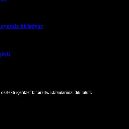
 oyunda birleşiyor
girdi
estekli içerikler bir arada. Ekranlarınızı dik tutun.