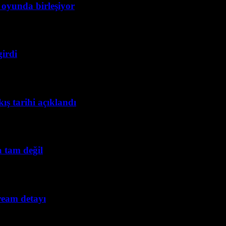
 oyunda birleşiyor
girdi
ış tarihi açıklandı
a tam değil
cream detayı