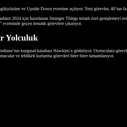
ökyüzüne ve Upside Down evrenine açılıyor. Yeni görevler, 40’tan fazla 
mulator 2024 için hazırlanan Stranger Things temalı özel genişlemeyi resm
vreninde geçen tematik görevlere çıkarıyor.
ir Yolculuk
arı Indiana’nın kurgusal kasabası Hawkins’e götürüyor. Oyunculara görev
acalar ve tehlikeli kurtarma görevleri birer birer tamamlanıyor.