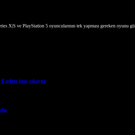
eries X|S ve PlayStation 5 oyuncularının tek yapması gereken oyunu 
n Faden öne çıkıyor
ldu