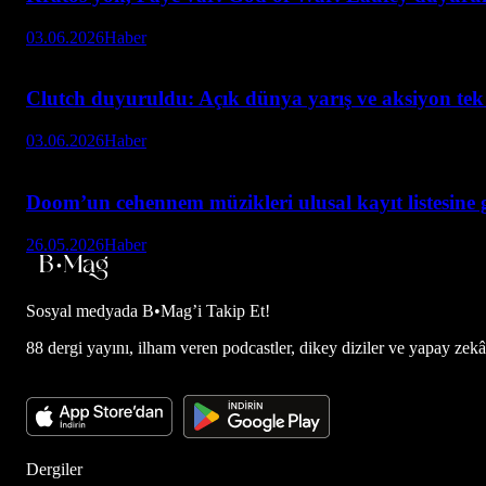
03.06.2026
Haber
Clutch duyuruldu: Açık dünya yarış ve aksiyon tek
03.06.2026
Haber
Doom’un cehennem müzikleri ulusal kayıt listesine 
26.05.2026
Haber
Sosyal medyada
B•Mag’i Takip Et!
88 dergi yayını, ilham veren podcastler, dikey diziler ve yapay zekâ d
Dergiler