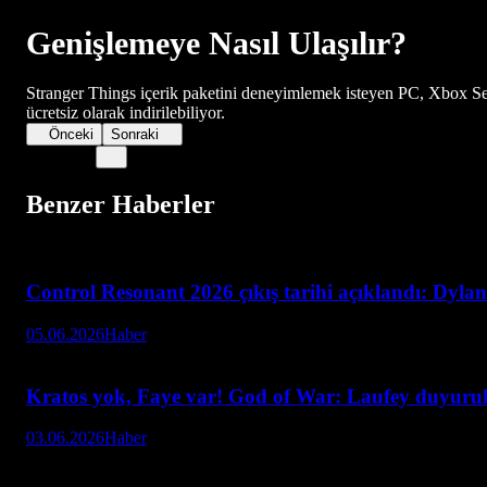
Genişlemeye Nasıl Ulaşılır?
Stranger Things içerik paketini deneyimlemek isteyen PC, Xbox S
ücretsiz olarak indirilebiliyor.
Önceki
Sonraki
Benzer Haberler
Control Resonant 2026 çıkış tarihi açıklandı: Dyla
05.06.2026
Haber
Kratos yok, Faye var! God of War: Laufey duyuru
03.06.2026
Haber