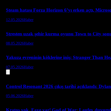
Steam hatası Forza Horizon 6’yı erken açtı, Microsoft
12.05.2026
Haber
Stresten uzak şehir kurma oyunu Town to City son
08.05.2026
Haber
Yakuza evreninin köklerine iniş: Stranger Than Hea
07.05.2026
Haber
Control Resonant 2026 çıkış tarihi açıklandı: Dyla
05.06.2026
Haber
Kratos yok, Faye var! God of War: Laufey duyuru