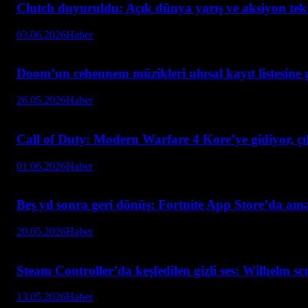
Clutch duyuruldu: Açık dünya yarış ve aksiyon tek
03.06.2026
Haber
Doom’un cehennem müzikleri ulusal kayıt listesine 
26.05.2026
Haber
Call of Duty: Modern Warfare 4 Kore’ye gidiyor, çık
01.06.2026
Haber
Beş yıl sonra geri dönüş: Fortnite App Store’da am
20.05.2026
Haber
Steam Controller’da keşfedilen gizli ses: Wilhelm s
13.05.2026
Haber