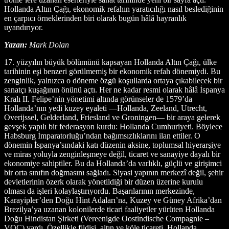
Hollanda Altın Çağı, ekonomik refahın yaratıcılığı nasıl beslediğinin
en çarpıcı örneklerinden biri olarak bugün hâlâ hayranlık
uyandırıyor.
Yazan:
Mark Dolan
17. yüzyılın büyük bölümünü kapsayan Hollanda Altın Çağı, ülke
tarihinin eşi benzeri görülmemiş bir ekonomik refah dönemiydi. Bu
zenginlik, yalnızca o döneme özgü koşullarda ortaya çıkabilecek bir
sanatçı kuşağının önünü açtı. Her ne kadar resmi olarak hâlâ İspanya
Kralı II. Felipe’nin yönetimi altında görünseler de 1579’da
Hollanda’nın yedi kuzey eyaleti —Hollanda, Zeeland, Utrecht,
Overijssel, Gelderland, Friesland ve Groningen— bir araya gelerek
gevşek yapılı bir federasyon kurdu: Hollanda Cumhuriyeti. Böylece
Habsburg İmparatorluğu’ndan bağımsızlıklarını ilan ettiler. O
dönemin İspanya’sındaki katı düzenin aksine, toplumsal hiyerarşiye
ve miras yoluyla zenginleşmeye değil, ticaret ve sanayiye dayalı bir
ekonomiye sahiptiler. Bu da Hollanda’da varlıklı, güçlü ve girişimci
bir orta sınıfın doğmasını sağladı. Siyasi yapının merkezî değil, şehir
devletlerinin özerk olarak yönetildiği bir düzen üzerine kurulu
olması da işleri kolaylaştırıyordu. Başarılarının merkezinde,
Karayipler’den Doğu Hint Adaları’na, Kuzey ve Güney Afrika’dan
Brezilya’ya uzanan kolonilerde ticari faaliyetler yürüten Hollanda
Doğu Hindistan Şirketi (Vereenigde Oostindische Compagnie –
VOC) vardı. Özellikle fildişi, altın ve köle ticareti, Hollanda