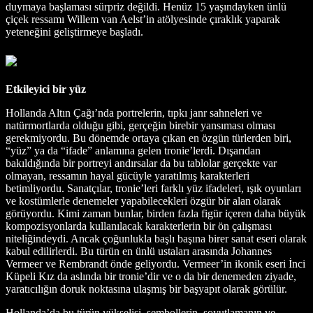
duymaya başlaması sürpriz değildi. Henüz 15 yaşındayken ünlü
çiçek ressamı Willem van Aelst’in atölyesinde çıraklık yaparak
yeteneğini geliştirmeye başladı.
Etkileyici bir yüz
Hollanda Altın Çağı’nda portrelerin, tıpkı janr sahneleri ve
natürmortlarda olduğu gibi, gerçeğin birebir yansıması olması
gerekmiyordu. Bu dönemde ortaya çıkan en özgün türlerden biri,
“yüz” ya da “ifade” anlamına gelen tronie’lerdi. Dışarıdan
bakıldığında bir portreyi andırsalar da bu tablolar gerçekte var
olmayan, ressamın hayal gücüyle yaratılmış karakterleri
betimliyordu. Sanatçılar, tronie’leri farklı yüz ifadeleri, ışık oyunları
ve kostümlerle denemeler yapabilecekleri özgür bir alan olarak
görüyordu. Kimi zaman bunlar, birden fazla figür içeren daha büyük
kompozisyonlarda kullanılacak karakterlerin bir ön çalışması
niteliğindeydi. Ancak çoğunlukla başlı başına birer sanat eseri olarak
kabul edilirlerdi. Bu türün en ünlü ustaları arasında Johannes
Vermeer ve Rembrandt önde geliyordu. Vermeer’in ikonik eseri İnci
Küpeli Kız da aslında bir tronie’dir ve o da bir denemeden ziyade,
yaratıcılığın doruk noktasına ulaşmış bir başyapıt olarak görülür.
Hollanda’da bu türün yükselişi, sembollerin, soyutlamanın ve