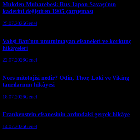
Mukden Muharebesi: Rus-Japon Savaşı'nın
kaderini değiştiren 1905 çarpışması
25.07.2026
Genel
Vahşi Batı'nın unutulmayan efsaneleri ve korkunç
hikâyeleri
22.07.2026
Genel
Nors mitolojisi nedir? Odin, Thor, Loki ve Viking
tanrılarının hikâyesi
18.07.2026
Genel
Frankenstein efsanesinin ardındaki gerçek hikâye
14.07.2026
Genel