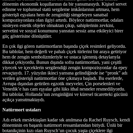
dönemin ekonomik koşullarının da bir yansımasıydı. Kişisel servet
edinme ve toplumsal statü sergileme imkânlarının artması, hem
gösterişli eşyalara hem de zenginliği simgeleyen sanatsal
kompozisyonlara olan ilgiyi artırdı. Böylece natürmortlar, odaları
süsleyen estetik objeler olmaktan çıkıp, sahiplerinin zevkini,
servetini ve sosyal konumunu yansıtan sessiz ama etkileyici birer
güç gösterisine dönüştüler.
En çok ilgi gören natürmortların başında çiçek resimleri geliyordu.
Bu tablolar, hem değerli ve pahalı çiçek türlerini bir araya getiriyor
hem de zengin sembolizmleriyle ve ustaca işlenmiş detaylarıyla
dikkat çekiyordu. Bunun dışında sofra natürmortları, yani çeşitli
yiyecek ve içeceklerin sergilendiği zengin kompozisyonlar da epey
revaçtaydı. 17. yüzyılın ikinci yarısına gelindiğinde ise “pronk” adı
verilen gösterişli natürmortlar öne çıkmaya başladı. Bu eserlerde,
Avrupa dışından getirilen egzotik meyveler, Çin porselenleri ve
Venedik’e has cam eşyalar gibi lüks ithal nesneler resmediliyordu.
Bu tablolar, Hollanda’nın zenginliğini ve küresel ticaretteki gücünü
açıkça yansıtmaktaydı.
Natürmort ustaları
Adı erkek meslektaşları kadar sık anılmasa da Rachel Ruysch, kendi
döneminin en başarılı natürmort ressamlarından biriydi. Ünlü bir
botanikçinin kızı olan Ruysch’un çocuk yaşta çiçeklere ilgi