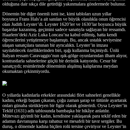
olduğuna dair sıkça dile getirdiği yakınmalara göndermede bulunur.
Dönemin bir diğer önemli ismi ise, kimi tabloları uzun yıllar
boyunca Frans Hals’a ait sanılan ve büyük olasılıkla onun öğrencisi
olan Judith Leyster’di. Leyster 1620’ler ve 1630’lar boyunca büyük
başarılar kazanmış, geçimini sadece sanatıyla sağlayan bir ressamdı.
Haarlem’deki Aziz Luka Loncası’na kabul edilmiş, hatta kendi
öğrencilerini yetiştirmeye başlamıştı. Bu, ancak ustalık seviyesine
ulaşan sanatçılara tanınan bir ayrıcalıktı. Leyster’in imzası
sayılabilecek özelliklerinden biri, ışığı kullanma biçimiydi. Ünlü
İtalyan ressam Caravaggio’nun ışık-gölge oyunlarından ilham alıyor,
kontrastlarla sahnelerine güçlü bir derinlik katıyordu. Cesur bir
sanatçıydı; resimlerinde döneminin alışılmış kalıplarına meydan
okumaktan çekinmiyordu.
O yıllarda kadınlarla erkekler arasındaki flört sahneleri genellikle
kadını, erkeği baştan çıkaran, çoğu zaman şarap ve tütünle ayartarak
onları günaha sürükleyen bir figür olarak gösterirdi. Oysa Leyster’in
Teklif (1631) adlı tablosunda bambaşka bir hikâye anlatılır.
Mütevazı giyimli bir kadın, kendisine yaklaşarak para teklif eden bir
adamın davranışına karşı rahatsız ve mesafeli bir tavır sergiler. Bu
duruş, o dönemde kadına biçilen rolü tersine çeviriyor ve Leyster’in