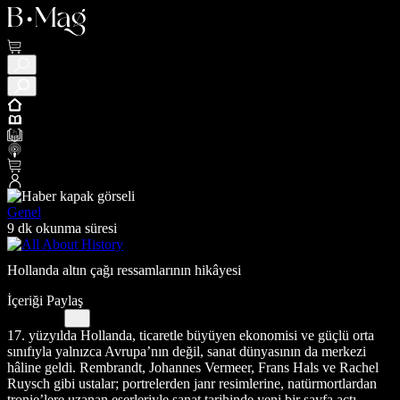
Genel
9 dk okunma süresi
Hollanda altın çağı ressamlarının hikâyesi
İçeriği Paylaş
17. yüzyılda Hollanda, ticaretle büyüyen ekonomisi ve güçlü orta
sınıfıyla yalnızca Avrupa’nın değil, sanat dünyasının da merkezi
hâline geldi. Rembrandt, Johannes Vermeer, Frans Hals ve Rachel
Ruysch gibi ustalar; portrelerden janr resimlerine, natürmortlardan
tronie’lere uzanan eserleriyle sanat tarihinde yeni bir sayfa açtı.