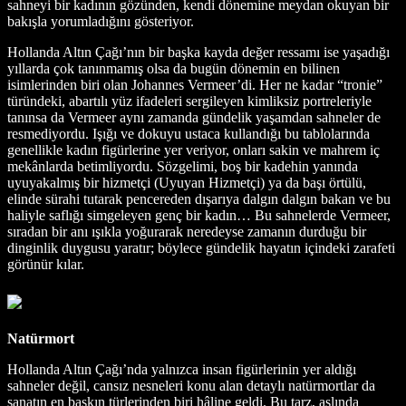
sahneyi bir kadının gözünden, kendi dönemine meydan okuyan bir
bakışla yorumladığını gösteriyor.
Hollanda Altın Çağı’nın bir başka kayda değer ressamı ise yaşadığı
yıllarda çok tanınmamış olsa da bugün dönemin en bilinen
isimlerinden biri olan Johannes Vermeer’di. Her ne kadar “tronie”
türündeki, abartılı yüz ifadeleri sergileyen kimliksiz portreleriyle
tanınsa da Vermeer aynı zamanda gündelik yaşamdan sahneler de
resmediyordu. Işığı ve dokuyu ustaca kullandığı bu tablolarında
genellikle kadın figürlerine yer veriyor, onları sakin ve mahrem iç
mekânlarda betimliyordu. Sözgelimi, boş bir kadehin yanında
uyuyakalmış bir hizmetçi (Uyuyan Hizmetçi) ya da başı örtülü,
elinde sürahi tutarak pencereden dışarıya dalgın dalgın bakan ve bu
haliyle saflığı simgeleyen genç bir kadın… Bu sahnelerde Vermeer,
sıradan bir anı ışıkla yoğurarak neredeyse zamanın durduğu bir
dinginlik duygusu yaratır; böylece gündelik hayatın içindeki zarafeti
görünür kılar.
Natürmort
Hollanda Altın Çağı’nda yalnızca insan figürlerinin yer aldığı
sahneler değil, cansız nesneleri konu alan detaylı natürmortlar da
sanatın en baskın türlerinden biri hâline geldi. Bu tarz, aslında