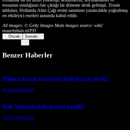
ressamın ustalığının öne çıktığı bir döneme denk gelmişti. Tronie
tabloları, Hollanda Altın Çağı resim sanatının yaratıcılıkla yoğrulmuş
en etkileyici eserleri arasında kabul edilir.
All images: © Getty Images Main images source: wiki/
mauritshuis.nl/PD
Önceki
Sonraki
Benzer Haberler
Mona Lisa'nın kocası bir köle tüccarı mıydı?
01.08.2026
Genel
İpek Yolu'nda köle ticareti nasıldı?
29.07.2026
Genel