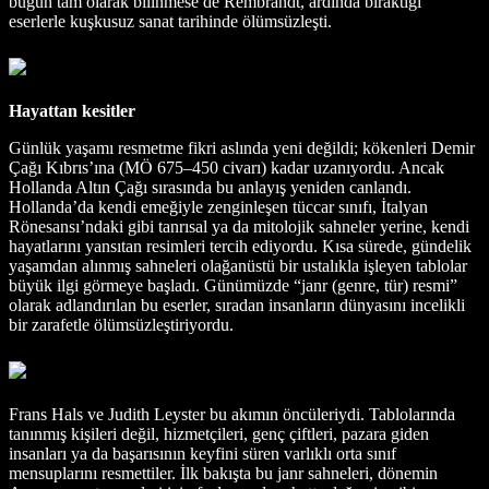
bugün tam olarak bilinmese de Rembrandt, ardında bıraktığı
eserlerle kuşkusuz sanat tarihinde ölümsüzleşti.
Hayattan kesitler
Günlük yaşamı resmetme fikri aslında yeni değildi; kökenleri Demir
Çağı Kıbrıs’ına (MÖ 675–450 civarı) kadar uzanıyordu. Ancak
Hollanda Altın Çağı sırasında bu anlayış yeniden canlandı.
Hollanda’da kendi emeğiyle zenginleşen tüccar sınıfı, İtalyan
Rönesansı’ndaki gibi tanrısal ya da mitolojik sahneler yerine, kendi
hayatlarını yansıtan resimleri tercih ediyordu. Kısa sürede, gündelik
yaşamdan alınmış sahneleri olağanüstü bir ustalıkla işleyen tablolar
büyük ilgi görmeye başladı. Günümüzde “janr (genre, tür) resmi”
olarak adlandırılan bu eserler, sıradan insanların dünyasını incelikli
bir zarafetle ölümsüzleştiriyordu.
Frans Hals ve Judith Leyster bu akımın öncüleriydi. Tablolarında
tanınmış kişileri değil, hizmetçileri, genç çiftleri, pazara giden
insanları ya da başarısının keyfini süren varlıklı orta sınıf
mensuplarını resmettiler. İlk bakışta bu janr sahneleri, dönemin