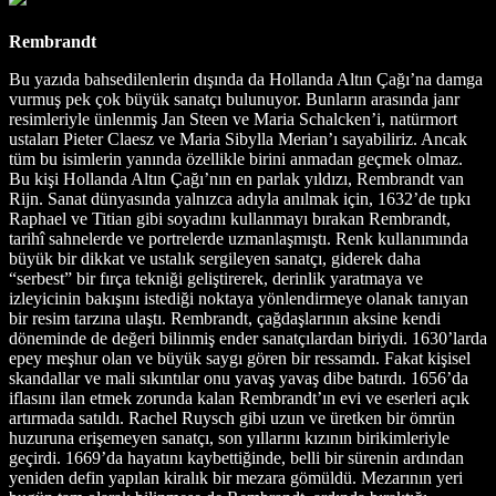
Rembrandt
Bu yazıda bahsedilenlerin dışında da Hollanda Altın Çağı’na damga
vurmuş pek çok büyük sanatçı bulunuyor. Bunların arasında janr
resimleriyle ünlenmiş Jan Steen ve Maria Schalcken’i, natürmort
ustaları Pieter Claesz ve Maria Sibylla Merian’ı sayabiliriz. Ancak
tüm bu isimlerin yanında özellikle birini anmadan geçmek olmaz.
Bu kişi Hollanda Altın Çağı’nın en parlak yıldızı, Rembrandt van
Rijn. Sanat dünyasında yalnızca adıyla anılmak için, 1632’de tıpkı
Raphael ve Titian gibi soyadını kullanmayı bırakan Rembrandt,
tarihî sahnelerde ve portrelerde uzmanlaşmıştı. Renk kullanımında
büyük bir dikkat ve ustalık sergileyen sanatçı, giderek daha
“serbest” bir fırça tekniği geliştirerek, derinlik yaratmaya ve
izleyicinin bakışını istediği noktaya yönlendirmeye olanak tanıyan
bir resim tarzına ulaştı. Rembrandt, çağdaşlarının aksine kendi
döneminde de değeri bilinmiş ender sanatçılardan biriydi. 1630’larda
epey meşhur olan ve büyük saygı gören bir ressamdı. Fakat kişisel
skandallar ve mali sıkıntılar onu yavaş yavaş dibe batırdı. 1656’da
iflasını ilan etmek zorunda kalan Rembrandt’ın evi ve eserleri açık
artırmada satıldı. Rachel Ruysch gibi uzun ve üretken bir ömrün
huzuruna erişemeyen sanatçı, son yıllarını kızının birikimleriyle
geçirdi. 1669’da hayatını kaybettiğinde, belli bir sürenin ardından
yeniden defin yapılan kiralık bir mezara gömüldü. Mezarının yeri