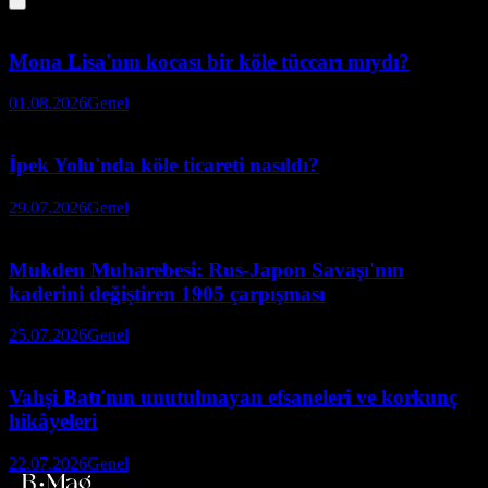
Mona Lisa'nın kocası bir köle tüccarı mıydı?
01.08.2026
Genel
İpek Yolu'nda köle ticareti nasıldı?
29.07.2026
Genel
Mukden Muharebesi: Rus-Japon Savaşı'nın
kaderini değiştiren 1905 çarpışması
25.07.2026
Genel
Vahşi Batı'nın unutulmayan efsaneleri ve korkunç
hikâyeleri
22.07.2026
Genel