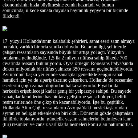
ekonomisinin hızla büyümesine zemin hazırladı ve bunun
sonucunda, ülkede sanata duyulan hayranlık yepyeni bir biçimde
filizlendi.
17. yüzyıl Hollanda’sının kalabalık şehirleri, sanat eseri satın almaya
meraklı, varlıklı bir orta sınıfla doluydu. Bu artan ilgi, şehirlerde
çalışan ressamların sayısında büyük bir artışa yol açtı. Yüzyılın
ortalarına gelindiğinde, 1,5 ila 2 milyon nüfusa sahip ülkede 700
civarında ressam bulunuyordu. Oysa örneğin Rönesans İtalya’sında
dokuz milyonluk bir nüfus yalnızca 350 ressamı geçindirebiliyordu.
Avrupa’nın başka yerlerinde sanatçılar genellikle zengin sanat
hamileri için ya da sipariş üzerine çalışırken, Hollanda’da ressamlar
eserlerini çoğu zaman doğrudan halka satıyordu. Fiyatlar da
herkesin erişebileceği kadar geniş bir yelpazeye sahipti. Bu sayede
sanatçılar kendilerine has bir tarz geliştirme şansı buluyor, belirli
resim türlerinde öne çıkıp ün kazanabiliyordu. İşte bu çeşitlilik,
Hollanda Altın Çağı ressamlarını Avrupa’daki meslektaşlarından
ayıran en belirgin etkenlerden biri oldu. Dönemin gözde çalışmaları
iki türde toplanıyordu: gündelik yaşam sahnelerini betimleyen janr
(tür) resimleri ve cansız varlıklarla nesneleri konu alan natürmortlar.