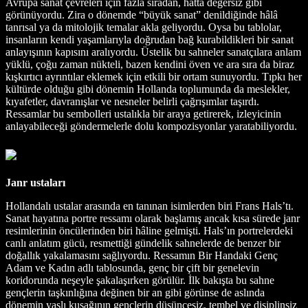
Avrupa sanat çevreleri için fazla sıradan, hatta değersiz gibi
görünüyordu. Zira o dönemde “büyük sanat” denildiğinde hâlâ
tanrısal ya da mitolojik temalar akla geliyordu. Oysa bu tablolar,
insanların kendi yaşamlarıyla doğrudan bağ kurabildikleri bir sanat
anlayışının kapısını aralıyordu. Üstelik bu sahneler sanatçılara anlam
yüklü, çoğu zaman nükteli, bazen kendini öven ve ara sıra da biraz
kışkırtıcı ayrıntılar eklemek için etkili bir ortam sunuyordu. Tıpkı her
kültürde olduğu gibi dönemin Hollanda toplumunda da meslekler,
kıyafetler, davranışlar ve nesneler belirli çağrışımlar taşırdı.
Ressamlar bu sembolleri ustalıkla bir araya getirerek, izleyicinin
anlayabileceği göndermelerle dolu kompozisyonlar yaratabiliyordu.
Janr ustaları
Hollandalı ustalar arasında en tanınan isimlerden biri Frans Hals’tı.
Sanat hayatına portre ressamı olarak başlamış ancak kısa sürede janr
resimlerinin öncülerinden biri hâline gelmişti. Hals’ın portrelerdeki
canlı anlatım gücü, resmettiği gündelik sahnelerde de benzer bir
doğallık yakalamasını sağlıyordu. Ressamın Bir Handaki Genç
Adam ve Kadın adlı tablosunda, genç bir çift bir genelevin
koridorunda neşeyle şakalaşırken görülür. İlk bakışta bu sahne
gençlerin taşkınlığına değinen bir an gibi görünse de aslında
dönemin yaşlı kuşağının gençlerin düşüncesiz, tembel ve disiplinsiz