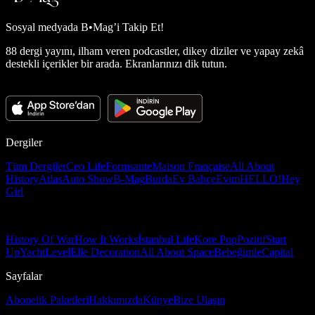
Sosyal medyada
B•Mag’i Takip Et!
88 dergi yayını, ilham veren podcastler, dikey diziler ve yapay zekâ
destekli içerikler bir arada. Ekranlarınızı dik tutun.
Dergiler
Tüm Dergiler
Ceo Life
Formsante
Maison Française
All About
History
Atlas
Auto Show
B-Mag
Burda
Ev Bahçe
Evim
HELLO!
Hey
Girl
History Of War
How It Works
İstanbul Life
Kore Pop
Pozitif
Start
Up
Yacht
Level
Elle Decoration
All About Space
Bebeğimle
Capital
Sayfalar
Abonelik Paketleri
Hakkımızda
Künye
Bize Ulaşın