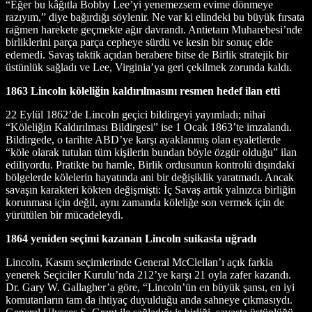
“Eğer bu kâğıtla Bobby Lee’yi yenemezsem evime dönmeye
razıyım,” diye bağırdığı söylenir. Ne var ki elindeki bu büyük fırsata
rağmen harekete geçmekte ağır davrandı. Antietam Muharebesi’nde
birliklerini parça parça cepheye sürdü ve kesin bir sonuç elde
edemedi. Savaş taktik açıdan berabere bitse de Birlik stratejik bir
üstünlük sağladı ve Lee, Virginia’ya geri çekilmek zorunda kaldı.
1863 Lincoln köleliğin kaldırılmasını resmen hedef ilan etti
22 Eylül 1862’de Lincoln geçici bildirgeyi yayımladı; nihai
“Köleliğin Kaldırılması Bildirgesi” ise 1 Ocak 1863’te imzalandı.
Bildirgede, o tarihte ABD’ye karşı ayaklanmış olan eyaletlerde
“köle olarak tutulan tüm kişilerin bundan böyle özgür olduğu” ilan
ediliyordu. Pratikte bu hamle, Birlik ordusunun kontrolü dışındaki
bölgelerde kölelerin hayatında ani bir değişiklik yaratmadı. Ancak
savaşın karakteri kökten değişmişti: İç Savaş artık yalnızca birliğin
korunması için değil, aynı zamanda köleliğe son vermek için de
yürütülen bir mücadeleydi.
1864 yeniden seçimi kazanan Lincoln suikasta uğradı
Lincoln, Kasım seçimlerinde General McClellan’ı açık farkla
yenerek Seçiciler Kurulu’nda 212’ye karşı 21 oyla zafer kazandı.
Dr. Gary W. Gallagher’a göre, “Lincoln’ün en büyük şansı, en iyi
komutanların tam da ihtiyaç duyulduğu anda sahneye çıkmasıydı.