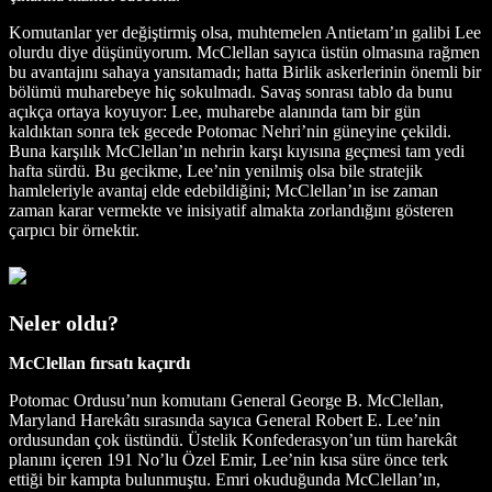
Komutanlar yer değiştirmiş olsa, muhtemelen Antietam’ın galibi Lee
olurdu diye düşünüyorum. McClellan sayıca üstün olmasına rağmen
bu avantajını sahaya yansıtamadı; hatta Birlik askerlerinin önemli bir
bölümü muharebeye hiç sokulmadı. Savaş sonrası tablo da bunu
açıkça ortaya koyuyor: Lee, muharebe alanında tam bir gün
kaldıktan sonra tek gecede Potomac Nehri’nin güneyine çekildi.
Buna karşılık McClellan’ın nehrin karşı kıyısına geçmesi tam yedi
hafta sürdü. Bu gecikme, Lee’nin yenilmiş olsa bile stratejik
hamleleriyle avantaj elde edebildiğini; McClellan’ın ise zaman
zaman karar vermekte ve inisiyatif almakta zorlandığını gösteren
çarpıcı bir örnektir.
Neler oldu?
McClellan fırsatı kaçırdı
Potomac Ordusu’nun komutanı General George B. McClellan,
Maryland Harekâtı sırasında sayıca General Robert E. Lee’nin
ordusundan çok üstündü. Üstelik Konfederasyon’un tüm harekât
planını içeren 191 No’lu Özel Emir, Lee’nin kısa süre önce terk
ettiği bir kampta bulunmuştu. Emri okuduğunda McClellan’ın,