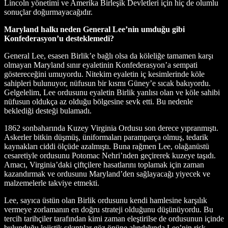
Lincoln yönetimi ve Amerika Birleşik Devletleri için hiç de olumlu
sonuçlar doğurmayacağıdır.
Maryland halkı neden General Lee’nin umduğu gibi
Konfederasyon’u desteklemedi?
General Lee, esasen Birlik’e bağlı olsa da köleliğe tamamen karşı
olmayan Maryland sınır eyaletinin Konfederasyon’a sempati
göstereceğini umuyordu. Nitekim eyaletin iç kesimlerinde köle
sahipleri bulunuyor, nüfusun bir kısmı Güney’e sıcak bakıyordu.
Gelgelelim, Lee ordusunu eyaletin Birlik yanlısı olan ve köle sahibi
nüfusun oldukça az olduğu bölgesine sevk etti. Bu nedenle
beklediği desteği bulamadı.
1862 sonbaharında Kuzey Virginia Ordusu son derece yıpranmıştı.
Askerler bitkin düşmüş, üniformaları paramparça olmuş, tedarik
kaynakları ciddi ölçüde azalmıştı. Buna rağmen Lee, olağanüstü
cesaretiyle ordusunu Potomac Nehri’nden geçirerek kuzeye taşıdı.
Amacı, Virginia’daki çiftçilere hasatlarını toplamak için zaman
kazandırmak ve ordusunu Maryland’den sağlayacağı yiyecek ve
malzemelerle takviye etmekti.
Lee, sayıca üstün olan Birlik ordusunu kendi hamlesine karşılık
vermeye zorlamanın en doğru strateji olduğunu düşünüyordu. Bu
tercih tarihçiler tarafından kimi zaman eleştirilse de ordusunun içinde
bulunduğu lojistik sıkıntılar göz önüne alındığında Lee’nin risk