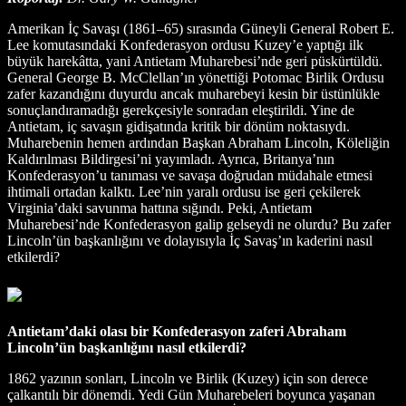
Amerikan İç Savaşı (1861–65) sırasında Güneyli General Robert E.
Lee komutasındaki Konfederasyon ordusu Kuzey’e yaptığı ilk
büyük harekâtta, yani Antietam Muharebesi’nde geri püskürtüldü.
General George B. McClellan’ın yönettiği Potomac Birlik Ordusu
zafer kazandığını duyurdu ancak muharebeyi kesin bir üstünlükle
sonuçlandıramadığı gerekçesiyle sonradan eleştirildi. Yine de
Antietam, iç savaşın gidişatında kritik bir dönüm noktasıydı.
Muharebenin hemen ardından Başkan Abraham Lincoln, Köleliğin
Kaldırılması Bildirgesi’ni yayımladı. Ayrıca, Britanya’nın
Konfederasyon’u tanıması ve savaşa doğrudan müdahale etmesi
ihtimali ortadan kalktı. Lee’nin yaralı ordusu ise geri çekilerek
Virginia’daki savunma hattına sığındı. Peki, Antietam
Muharebesi’nde Konfederasyon galip gelseydi ne olurdu? Bu zafer
Lincoln’ün başkanlığını ve dolayısıyla İç Savaş’ın kaderini nasıl
etkilerdi?
Antietam’daki olası bir Konfederasyon zaferi Abraham
Lincoln’ün başkanlığını nasıl etkilerdi?
1862 yazının sonları, Lincoln ve Birlik (Kuzey) için son derece
çalkantılı bir dönemdi. Yedi Gün Muharebeleri boyunca yaşanan