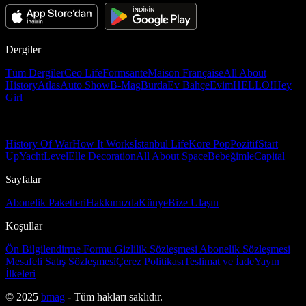
Dergiler
Tüm Dergiler
Ceo Life
Formsante
Maison Française
All About
History
Atlas
Auto Show
B-Mag
Burda
Ev Bahçe
Evim
HELLO!
Hey
Girl
History Of War
How It Works
İstanbul Life
Kore Pop
Pozitif
Start
Up
Yacht
Level
Elle Decoration
All About Space
Bebeğimle
Capital
Sayfalar
Abonelik Paketleri
Hakkımızda
Künye
Bize Ulaşın
Koşullar
Ön Bilgilendirme Formu
Gizlilik Sözleşmesi
Abonelik Sözleşmesi
Mesafeli Satış Sözleşmesi
Çerez Politikası
Teslimat ve İade
Yayın
İlkeleri
© 2025
bmag
- Tüm hakları saklıdır.