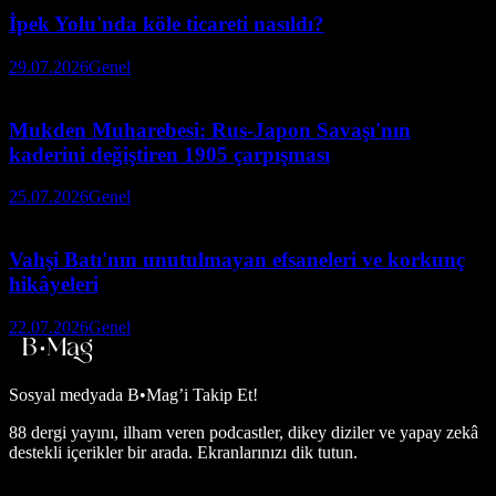
İpek Yolu'nda köle ticareti nasıldı?
29.07.2026
Genel
Mukden Muharebesi: Rus-Japon Savaşı'nın
kaderini değiştiren 1905 çarpışması
25.07.2026
Genel
Vahşi Batı'nın unutulmayan efsaneleri ve korkunç
hikâyeleri
22.07.2026
Genel
Sosyal medyada
B•Mag’i Takip Et!
88 dergi yayını, ilham veren podcastler, dikey diziler ve yapay zekâ
destekli içerikler bir arada. Ekranlarınızı dik tutun.