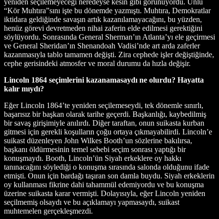
yeniden seçilemeyeceği neredeyse kesin gibi görünüyordu. Ünlü
“Kör Muhtıra”sını işte bu dönemde yazmıştı. Muhtıra, Demokratlar
iktidara geldiğinde savaşın artık kazanılamayacağını, bu yüzden,
henüz görevi devretmeden nihai zaferin elde edilmesi gerektiğini
söylüyordu. Sonrasında General Sherman’ın Atlanta’yı ele geçirmesi
ve General Sheridan’ın Shenandoah Vadisi’nde art arda zaferler
kazanmasıyla tablo tamamen değişti. Zira cephede işler değiştiğinde,
cephe gerisindeki atmosfer ve moral durumu da hızla değişir.
Lincoln 1864 seçimlerini kazanamasaydı ne olurdu? Hayatta
kalır mıydı?
Eğer Lincoln 1864’te yeniden seçilemeseydi, tek dönemle sınırlı,
başarısız bir başkan olarak tarihe geçerdi. Başkanlığı, kaybedilmiş
bir savaş girişimiyle anılırdı. Diğer taraftan, onun suikasta kurban
gitmesi için gerekli koşulların çoğu ortaya çıkmayabilirdi. Lincoln’e
suikast düzenleyen John Wilkes Booth’un sözlerine bakılırsa,
başkanı öldürmesinin temel sebebi seçim sonrası yaptığı bir
konuşmaydı. Booth, Lincoln’ün Siyah erkeklere oy hakkı
tanınacağını söylediği o konuşma sırasında salonda olduğunu ifade
etmişti. Onun için bardağı taşıran son damla buydu. Siyah erkeklerin
oy kullanması fikrine dahi tahammül edemiyordu ve bu konuşma
üzerine suikasta karar vermişti. Dolayısıyla, eğer Lincoln yeniden
seçilmemiş olsaydı ve bu açıklamayı yapmasaydı, suikast
muhtemelen gerçekleşmezdi.