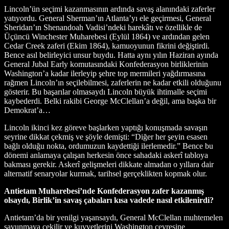
Lincoln’ün seçimi kazanmasının ardında savaş alanındaki zaferler
yatıyordu. General Sherman’ın Atlanta’yı ele geçirmesi, General
Sheridan’ın Shenandoah Vadisi’ndeki harekâtı ve özellikle de
Üçüncü Winchester Muharebesi (Eylül 1864) ve ardından gelen
Cedar Creek zaferi (Ekim 1864), kamuoyunun fikrini değiştirdi.
Bence asıl belirleyici unsur buydu. Hatta aynı yılın Haziran ayında
General Jubal Early komutasındaki Konfederasyon birliklerinin
Washington’a kadar ilerleyip şehre top mermileri yağdırmasına
rağmen Lincoln’ın seçilebilmesi, zaferlerin ne kadar etkili olduğunu
gösterir. Bu başarılar olmasaydı Lincoln büyük ihtimalle seçimi
kaybederdi. Belki rakibi George McClellan’a değil, ama başka bir
Demokrat’a…
Lincoln ikinci kez göreve başlarken yaptığı konuşmada savaşın
seyrine dikkat çekmiş ve şöyle demişti: “Diğer her şeyin esasen
bağlı olduğu nokta, ordumuzun kaydettiği ilerlemedir.” Bence bu
dönemi anlamaya çalışan herkesin önce sahadaki askerî tabloya
bakması gerekir. Askerî gelişmeleri dikkate almadan o yıllara dair
alternatif senaryolar kurmak, tarihsel gerçeklikten kopmak olur.
Antietam Muharebesi’nde Konfederasyon zafer kazanmış
olsaydı, Birlik’in savaş çabaları kısa vadede nasıl etkilenirdi?
Antietam’da bir yenilgi yaşansaydı, General McClellan muhtemelen
savunmaya çekilir ve kuvvetlerini Washington çevresine