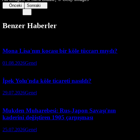
Önceki
Sonraki
Benzer Haberler
Mona Lisa'nın kocası bir köle tüccarı mıydı?
01.08.2026
Genel
İpek Yolu'nda köle ticareti nasıldı?
29.07.2026
Genel
Mukden Muharebesi: Rus-Japon Savaşı'nın
kaderini değiştiren 1905 çarpışması
25.07.2026
Genel