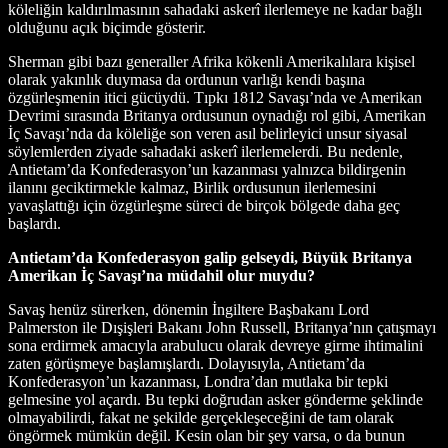
köleliğin kaldırılmasının sahadaki askerî ilerlemeye ne kadar bağlı
olduğunu açık biçimde gösterir.
Sherman gibi bazı generaller Afrika kökenli Amerikalılara kişisel
olarak yakınlık duymasa da ordunun varlığı kendi başına
özgürleşmenin itici gücüydü. Tıpkı 1812 Savaşı’nda ve Amerikan
Devrimi sırasında Britanya ordusunun oynadığı rol gibi, Amerikan
İç Savaşı’nda da köleliğe son veren asıl belirleyici unsur siyasal
söylemlerden ziyade sahadaki askerî ilerlemelerdi. Bu nedenle,
Antietam’da Konfederasyon’un kazanması yalnızca bildirgenin
ilanını geciktirmekle kalmaz, Birlik ordusunun ilerlemesini
yavaşlattığı için özgürleşme süreci de birçok bölgede daha geç
başlardı.
Antietam’da Konfederasyon galip gelseydi, Büyük Britanya
Amerikan İç Savaşı’na müdahil olur muydu?
Savaş henüz sürerken, dönemin İngiltere Başbakanı Lord
Palmerston ile Dışişleri Bakanı John Russell, Britanya’nın çatışmayı
sona erdirmek amacıyla arabulucu olarak devreye girme ihtimalini
zaten görüşmeye başlamışlardı. Dolayısıyla, Antietam’da
Konfederasyon’un kazanması, Londra’dan mutlaka bir tepki
gelmesine yol açardı. Bu tepki doğrudan asker gönderme şeklinde
olmayabilirdi, fakat ne şekilde gerçekleşeceğini de tam olarak
öngörmek mümkün değil. Kesin olan bir şey varsa, o da bunun