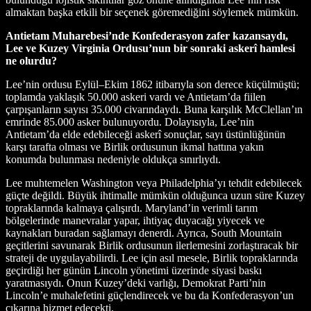
almaktan başka etkili bir seçenek göremediğini söylemek mümkün.
Antietam Muharebesi’nde Konfederasyon zafer kazansaydı,
Lee ve Kuzey Virginia Ordusu’nun bir sonraki askerî hamlesi
ne olurdu?
Lee’nin ordusu Eylül–Ekim 1862 itibarıyla son derece küçülmüştü;
toplamda yaklaşık 50.000 askeri vardı ve Antietam’da fiilen
çarpışanların sayısı 35.000 civarındaydı. Buna karşılık McClellan’ın
emrinde 85.000 asker bulunuyordu. Dolayısıyla, Lee’nin
Antietam’da elde edebileceği askerî sonuçlar, sayı üstünlüğünün
karşı tarafta olması ve Birlik ordusunun ikmal hattına yakın
konumda bulunması nedeniyle oldukça sınırlıydı.
Lee muhtemelen Washington veya Philadelphia’yı tehdit edebilecek
güçte değildi. Büyük ihtimalle mümkün olduğunca uzun süre Kuzey
topraklarında kalmaya çalışırdı. Maryland’in verimli tarım
bölgelerinde manevralar yapar, ihtiyaç duyacağı yiyecek ve
kaynakları buradan sağlamayı denerdi. Ayrıca, South Mountain
geçitlerini savunarak Birlik ordusunun ilerlemesini zorlaştıracak bir
strateji de uygulayabilirdi. Lee için asıl mesele, Birlik topraklarında
geçirdiği her günün Lincoln yönetimi üzerinde siyasi baskı
yaratmasıydı. Onun Kuzey’deki varlığı, Demokrat Parti’nin
Lincoln’e muhalefetini güçlendirecek ve bu da Konfederasyon’un
çıkarına hizmet edecekti.