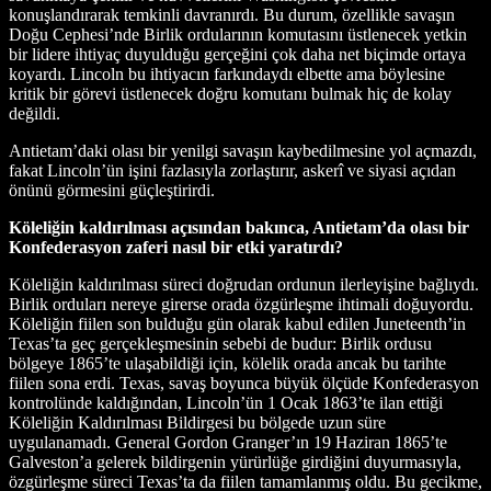
konuşlandırarak temkinli davranırdı. Bu durum, özellikle savaşın
Doğu Cephesi’nde Birlik ordularının komutasını üstlenecek yetkin
bir lidere ihtiyaç duyulduğu gerçeğini çok daha net biçimde ortaya
koyardı. Lincoln bu ihtiyacın farkındaydı elbette ama böylesine
kritik bir görevi üstlenecek doğru komutanı bulmak hiç de kolay
değildi.
Antietam’daki olası bir yenilgi savaşın kaybedilmesine yol açmazdı,
fakat Lincoln’ün işini fazlasıyla zorlaştırır, askerî ve siyasi açıdan
önünü görmesini güçleştirirdi.
Köleliğin kaldırılması açısından bakınca, Antietam’da olası bir
Konfederasyon zaferi nasıl bir etki yaratırdı?
Köleliğin kaldırılması süreci doğrudan ordunun ilerleyişine bağlıydı.
Birlik orduları nereye girerse orada özgürleşme ihtimali doğuyordu.
Köleliğin fiilen son bulduğu gün olarak kabul edilen Juneteenth’in
Texas’ta geç gerçekleşmesinin sebebi de budur: Birlik ordusu
bölgeye 1865’te ulaşabildiği için, kölelik orada ancak bu tarihte
fiilen sona erdi. Texas, savaş boyunca büyük ölçüde Konfederasyon
kontrolünde kaldığından, Lincoln’ün 1 Ocak 1863’te ilan ettiği
Köleliğin Kaldırılması Bildirgesi bu bölgede uzun süre
uygulanamadı. General Gordon Granger’ın 19 Haziran 1865’te
Galveston’a gelerek bildirgenin yürürlüğe girdiğini duyurmasıyla,
özgürleşme süreci Texas’ta da fiilen tamamlanmış oldu. Bu gecikme,