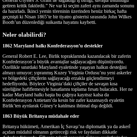
General Ulysses S. Grant ile sağladığı iş birliği, savaşta üstünlüğü
getiren kritik faktördü.” Ne var ki seçim zaferi aynı zamanda sonunu
da hazırladı. İkinci yemin töreninin üzerinden henüz birkaç hafta
geçmişti ki Nisan 1865’te bir tiyatro gösterisi sırasında John Wilkes
Booth’un düzenlediği suikastta hayatını kaybetti.
Neler olabilirdi?
1862 Maryland halkı Konfederasyon’u destekler
General Robert E. Lee, Birlik topraklarında kazanılacak bir zaferin
Konfederasyon’a büyük avantajlar sağlayacağını düşünüyordu.
Özellikle sınırdaki Maryland eyaletinde yaşayan halkın desteğini
almayı umuyor; yıpranmış Kuzey Virginia Ordusu’nu yeni askerler
ve bölgedeki çiftçilerin sağlayacağı erzakla güçlendirmeyi
hedefliyordu. Böylece Virginia’daki çiftçiler de savaşın kısa
süreliğine hafiflemesiyle hasatlarını toplama fırsatı bulacaktı. Her ne
kadar Maryland halkı başta bu çağrıya kayıtsız kalsa da
Konfederasyon Antietam’da kesin bir zafer kazansaydı eyaletin
Birlik’ten ayrılarak Güney’e katılması ihtimal dışı değildi.
1863 Büyük Britanya müdahale eder
Britanya hükümeti, Amerikan İç Savaşı’na diplomatik ya da askerî
açıdan müdahil olmanın getireceği risk ve faydaları dikkatle