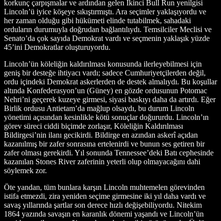
korkunç çarpışmalar ve ardından gelen İkinci Bull Run yenilgisi
Lincoln’ü iyice köşeye sıkıştırmıştı. Ara seçimler yaklaşıyordu ve
her zaman olduğu gibi hükümeti elinde tutabilmek, sahadaki
orduların durumuyla doğrudan bağlantılıydı. Temsilciler Meclisi ve
Senato’da çok sayıda Demokrat vardı ve seçmenin yaklaşık yüzde
45’ini Demokratlar oluşturuyordu.
Lincoln’ün köleliğin kaldırılması konusunda ilerleyebilmesi için
geniş bir desteğe ihtiyacı vardı; sadece Cumhuriyetçilerden değil,
ordu içindeki Demokrat askerlerden de destek almalıydı. Bu koşullar
altında Konfederasyon’un (Güney) en gözde ordusunun Potomac
Nehri’ni geçerek kuzeye girmesi, siyasi baskıyı daha da artırdı. Eğer
Birlik ordusu Antietam’da mağlup olsaydı, bu durum Lincoln
yönetimi açısından kesinlikle kötü sonuçlar doğururdu. Lincoln’ın
görev süreci ciddi biçimde zorlaşır, Köleliğin Kaldırılması
Bildirgesi’nin ilanı gecikirdi. Bildirge en azından askerî açıdan
kazanılmış bir zafer sonrasına ertelenirdi ve bunun ses getiren bir
zafer olması gerekirdi. Yıl sonunda Tennessee’deki Batı cephesinde
kazanılan Stones River zaferinin yeterli olup olmayacağını dahi
söylemek zor.
Öte yandan, tüm bunlara karşın Lincoln muhtemelen görevinden
istifa etmezdi, zira yeniden seçime girmesine iki yıl daha vardı ve
savaş yıllarında şartlar son derece hızlı değişebiliyordu. Nitekim
1864 yazında savaşın en karanlık dönemi yaşandı ve Lincoln’ün