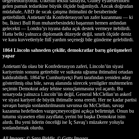
değerlendiriyordu. Ülkenin tekstil sanayisi, Güney eyaletlerinden
gelen pamuk tedarikine büyük ölçüde bağımlıydı. Ancak doğrudan
müdahale, ABD ile sıcak çatışma ihtimalini de beraberinde
getirebilirdi. Antietam’da Konfederasyon’un zafer kazanması — ki
bu, İkinci Bull Run muharebesindeki başarının hemen ardından
gelecekti — Londra’yı isyana daha açık destek vermeye itebilirdi.
Hatta belki yalnızca diplomatik düzeyde değil, sınırlı ölçüde deniz
ve kara kuvvetleriyle fiilî yardım seçeneği bile gündeme gelebilirdi.
1864 Lincoln sahneden çekilir, demokratlar barış görüşmeleri
yapar
Antietam’da olası bir Konfederasyon zaferi, Lincoln’ün siyasi
kariyerinin sonunu getirebilir ve suikasta uğrama ihtimalini ortadan
kaldırabilirdi. 1864’te Cumhuriyetçi Parti tarafından yeniden aday
gösterilmiş olsa bile, savaş alanında sürecek yenilgiler muhtemelen
seçimin Demokrat aday lehine sonuçlanmasına yol açardı. Bu
senaryoda yalnızca Lincoln’ün değil, General McClellan’ın askerî
ve siyasi kariyeri de büyük ihtimalle sona ererdi. Her ne kadar partisi
savaşın barışla sonlandırılmasını savunsa da McClellan, savaşı
kazanma hedefinden vazgeçmeyeceğini açıkça belirtmişti. Onun bu
tutumu siyaseten elini zayıflatır, yerini bir başka Demokrat isim
alırdı. Bu yeni liderin önceliği ise İç Savaş’ı müzakere yoluyla
sonlandırmak olurdu.
All Images: © Sara Biddle, © Getty Images