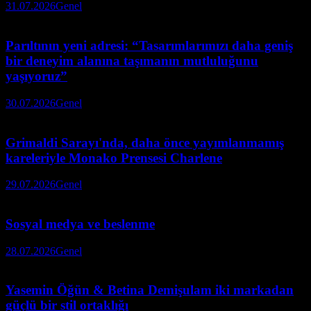
31.07.2026
Genel
Parıltının yeni adresi: “Tasarımlarımızı daha geniş
bir deneyim alanına taşımanın mutluluğunu
yaşıyoruz”
30.07.2026
Genel
Grimaldi Sarayı'nda, daha önce yayımlanmamış
kareleriyle Monako Prensesi Charlene
29.07.2026
Genel
Sosyal medya ve beslenme
28.07.2026
Genel
Yasemin Öğün & Betina Demişulam iki markadan
güçlü bir stil ortaklığı