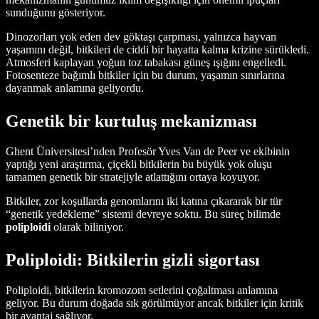
sunduğunu gösteriyor.
Dinozorları yok eden dev göktaşı çarpması, yalnızca hayvan
yaşamını değil, bitkileri de ciddi bir hayatta kalma krizine sürükledi.
Atmosferi kaplayan yoğun toz tabakası güneş ışığını engelledi.
Fotosenteze bağımlı bitkiler için bu durum, yaşamın sınırlarına
dayanmak anlamına geliyordu.
Genetik bir kurtuluş mekanizması
Ghent Üniversitesi’nden Profesör Yves Van de Peer ve ekibinin
yaptığı yeni araştırma, çiçekli bitkilerin bu büyük yok oluşu
tamamen genetik bir stratejiyle atlattığını ortaya koyuyor.
Bitkiler, zor koşullarda genomlarını iki katına çıkararak bir tür
“genetik yedekleme” sistemi devreye soktu. Bu süreç bilimde
poliploidi
olarak biliniyor.
Poliploidi: Bitkilerin gizli sigortası
Poliploidi, bitkilerin kromozom setlerini çoğaltması anlamına
geliyor. Bu durum doğada sık görülmüyor ancak bitkiler için kritik
bir avantaj sağlıyor.