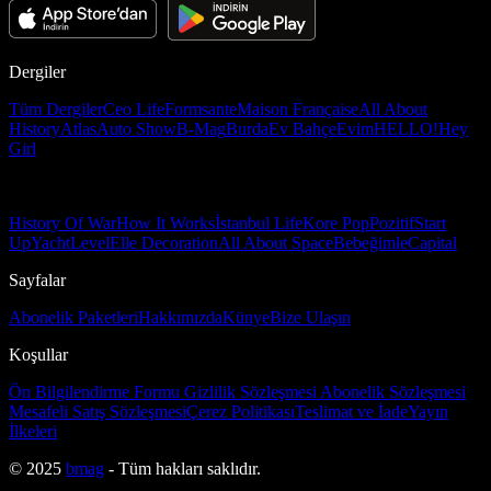
Dergiler
Tüm Dergiler
Ceo Life
Formsante
Maison Française
All About
History
Atlas
Auto Show
B-Mag
Burda
Ev Bahçe
Evim
HELLO!
Hey
Girl
History Of War
How It Works
İstanbul Life
Kore Pop
Pozitif
Start
Up
Yacht
Level
Elle Decoration
All About Space
Bebeğimle
Capital
Sayfalar
Abonelik Paketleri
Hakkımızda
Künye
Bize Ulaşın
Koşullar
Ön Bilgilendirme Formu
Gizlilik Sözleşmesi
Abonelik Sözleşmesi
Mesafeli Satış Sözleşmesi
Çerez Politikası
Teslimat ve İade
Yayın
İlkeleri
© 2025
bmag
- Tüm hakları saklıdır.