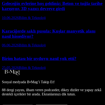
Geleceğin evlerine hoş geldiniz: Beton ve tuğla tarihe
karışıyor, 3D yazıcı devreye girdi
10.06.2026
Bilim & Teknoloji
Karaciğerde saklı pusula: Kuşlar manyetik alanı
nasıl hissediyor?
06.06.2026
Bilim & Teknoloji
Birim hatası bir uyduyu nasıl yok etti?
25.05.2026
Bilim & Teknoloji
Sosyal medyada
B•Mag’i Takip Et!
88 dergi yayını, ilham veren podcastler, dikey diziler ve yapay zekâ
destekli içerikler bir arada. Ekranlarınızı dik tutun.