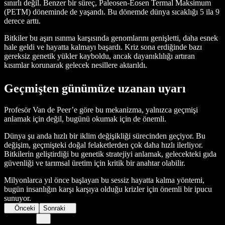
sınırlı değil. Benzer bir süreç, Paleosen-Eosen Termal Maksimum
(PETM) döneminde de yaşandı. Bu dönemde dünya sıcaklığı 5 ila 9
derece arttı.
Bitkiler bu aşırı ısınma karşısında genomlarını genişletti, daha esnek
hale geldi ve hayatta kalmayı başardı. Kriz sona erdiğinde bazı
gereksiz genetik yükler kayboldu, ancak dayanıklılığı artıran
kısımlar korunarak gelecek nesillere aktarıldı.
Geçmişten günümüze uzanan uyarı
Profesör Van de Peer’e göre bu mekanizma, yalnızca geçmişi
anlamak için değil, bugünü okumak için de önemli.
Dünya şu anda hızlı bir iklim değişikliği sürecinden geçiyor. Bu
değişim, geçmişteki doğal felaketlerden çok daha hızlı ilerliyor.
Bitkilerin geliştirdiği bu genetik stratejiyi anlamak, gelecekteki gıda
güvenliği ve tarımsal üretim için kritik bir anahtar olabilir.
Milyonlarca yıl önce başlayan bu sessiz hayatta kalma yöntemi,
bugün insanlığın karşı karşıya olduğu krizler için önemli bir ipucu
sunuyor.
Önceki
Sonraki