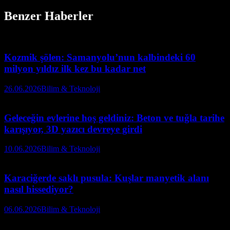
Benzer Haberler
Kozmik şölen: Samanyolu’nun kalbindeki 60
milyon yıldız ilk kez bu kadar net
26.06.2026
Bilim & Teknoloji
Geleceğin evlerine hoş geldiniz: Beton ve tuğla tarihe
karışıyor, 3D yazıcı devreye girdi
10.06.2026
Bilim & Teknoloji
Karaciğerde saklı pusula: Kuşlar manyetik alanı
nasıl hissediyor?
06.06.2026
Bilim & Teknoloji