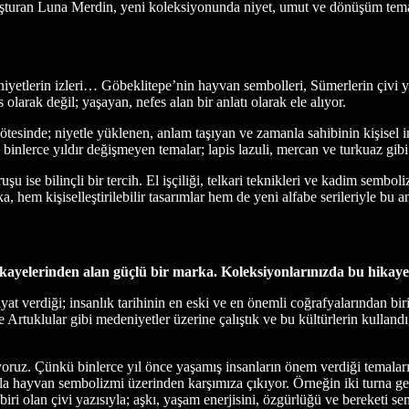
turan Luna Merdin, yeni koleksiyonunda niyet, umut ve dönüşüm teması
yetlerin izleri… Göbeklitepe’nin hayvan sembolleri, Sümerlerin çivi yazı
olarak değil; yaşayan, nefes alan bir anlatı olarak ele alıyor.
esinde; niyetle yüklenen, anlam taşıyan ve zamanla sahibinin kişisel im
inlerce yıldır değişmeyen temalar; lapis lazuli, mercan ve turkuaz gibi gü
u ise bilinçli bir tercih. El işçiliği, telkari teknikleri ve kadim sembol
 hem kişiselleştirilebilir tasarımlar hem de yeni alfabe serileriyle bu a
lerinden alan güçlü bir marka. Koleksiyonlarınızda bu hikayel
yat verdiği; insanlık tarihinin en eski ve en önemli coğrafyalarından 
Artuklular gibi medeniyetler üzerine çalıştık ve bu kültürlerin kulla
ruz. Çünkü binlerce yıl önce yaşamış insanların önem verdiği temaları
la hayvan sembolizmi üzerinden karşımıza çıkıyor. Örneğin iki turna gerçe
biri olan çivi yazısıyla; aşkı, yaşam enerjisini, özgürlüğü ve bereketi s