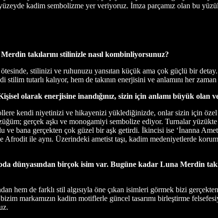
r; yüzeyde kadim sembolizme yer veriyoruz. İmza parçamız olan bu yüzu
 Merdin takılarını stilinizle nasıl kombinliyorsunuz?
tesinde, stilinizi ve ruhunuzu yansıtan küçük ama çok güçlü bir detay
i stilim tutarlı kalıyor, hem de takının enerjisini ve anlamını her zaman
isel olarak enerjisine inandığınız, sizin için anlamı büyük olan 
re kendi niyetinizi ve hikayenizi yüklediğinizde, onlar sizin için özel b
züğüm; gerçek aşkı ve monogamiyi sembolize ediyor. Turnalar yüzükte 
ldu ve bana gerçekten çok güzel bir aşk getirdi. İkincisi ise ‘İnanna Ame
s ve Afrodit ile aynı. Üzerindeki ametist taşı, kadim medeniyetlerde korum
dünyasından birçok isim var. Bugüne kadar Luna Merdin takılar
dan hem de farklı stil algısıyla öne çıkan isimleri görmek bizi gerçekt
izim markamızın kadim motiflerle güncel tasarımı birleştirme felsefesiyl
uz.