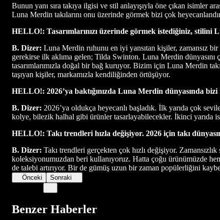
Bunun yanı sıra takıya ilgisi ve stil anlayışıyla öne çıkan isimler ar
Luna Merdin takılarını onu üzerinde görmek bizi çok heyecanlandır
HELLO!: Tasarımlarınızı üzerinde görmek istediğiniz, stilini 
B. Dizer:
Luna Merdin ruhunu en iyi yansıtan kişiler, zamansız bir s
gerekirse ilk aklıma gelen; Tilda Swinton. Luna Merdin dünyasını ço
tasarımlarımızla doğal bir bağ kuruyor. Bizim için Luna Merdin takı
taşıyan kişiler, markamızla kendiliğinden örtüşüyor.
HELLO!: 2026’ya baktığınızda Luna Merdin dünyasında bizi nele
B. Dizer:
2026’ya oldukça heyecanlı başladık. İlk yarıda çok sevilen
kolye, bilezik halhal gibi ürünler tasarlayabilecekler. İkinci yarıda 
HELLO!: Takı trendleri hızla değişiyor. 2026 için takı dünyasın
B. Dizer:
Takı trendleri gerçekten çok hızlı değişiyor. Zamansızlık s
koleksiyonumuzdan beri kullanıyoruz. Hatta çoğu ürünümüzde hem al
de talebi artırıyor. Bir de gümüş uzun bir zaman popülerliğini kayb
Önceki
Sonraki
Benzer Haberler