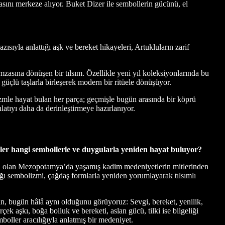
nı merkeze alıyor. Buket Dizer ile sembollerin gücünü, el
sıyla anlattığı aşk ve bereket hikayeleri, Artukluların zarif
zasına dönüşen bir tılsım. Özellikle yeni yıl koleksiyonlarında bu
çlü taşlarla birleşerek modern bir ritüele dönüşüyor.
izmle hayat bulan her parça; geçmişle bugün arasında bir köprü
nlatıyı daha da derinleştirmeye hazırlanıyor.
er hangi sembollerle ve duygularla yeniden hayat buluyor?
biri olan Mezopotamya’da yaşamış kadim medeniyetlerin mitlerinden
ndığı sembolizmi, çağdaş formlarla yeniden yorumlayarak tılsımlı
n, bugün hâlâ aynı olduğunu görüyoruz: Sevgi, bereket, yenilik,
k aşkı, boğa bolluk ve bereketi, aslan gücü, tilki ise bilgeliği
emboller aracılığıyla anlatmış bir medeniyet.