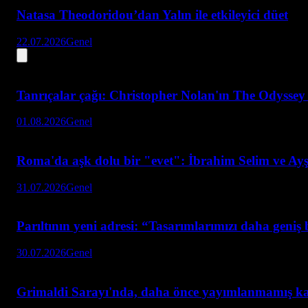
Natasa Theodoridou’dan Yalın ile etkileyici düet
22.07.2026
Genel
Tanrıçalar çağı: Christopher Nolan'ın The Odyssey 
01.08.2026
Genel
Roma'da aşk dolu bir "evet": İbrahim Selim ve Ay
31.07.2026
Genel
Parıltının yeni adresi: “Tasarımlarımızı daha geni
30.07.2026
Genel
Grimaldi Sarayı'nda, daha önce yayımlanmamış ka