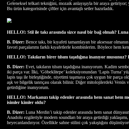
Geleneksel telkari tekniğini, mozaik anlayışıyla bir araya getiriyo
Bu ürün kategorisinde çiftler için avantajlı setler hazırladık.
HELLO!: Stil ile takı arasında sizce nasıl bir bağ olmalı? Luna
B. Dizer:
Bence takı, bir kıyafeti tamamlayan bir aksesuar olmanın ö
favori parçalarımı farklı kıyafetlerle kombinlerim. Böylece hem kend
HELLO!: Takıların birer tılsım taşıdığına inanıyor musunuz? Kiş
B. Dizer:
Evet, takıların tılsım taşıdığına inanıyorum. Kadim sembolle
iki parça var. İlki, ‘Göbeklitepe’ koleksiyonundan ‘Lapis Turna’ yü
lapis taşı ile birleştiğinde, niyetimi taşımaya çok uygun bir parça o
aşk ve bilgelik tanrıçası olarak bilinir. Diğer mitolojilerdeki Venü
getirdiğine inanıyorum.
HELLO!: Markanızı takip edenler arasında hem sanat hem moda 
isimler kimler oldu?
B. Dizer:
Luna Merdin’i takip edenler arasında hem sanat dünyasın
Anadolu ezgileriyle modern soundları bir araya getirdiği yaklaşımı, b
heyecanlandırıyor. Özellikle sahne stilini çok yakıştığını düşünüyor