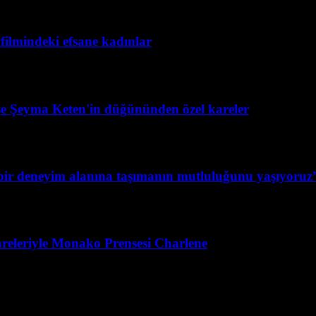
filmindeki efsane kadınlar
şe Şeyma Keten'in düğününden özel kareler
ş bir deneyim alanına taşımanın mutluluğunu yaşıyoruz
releriyle Monako Prensesi Charlene