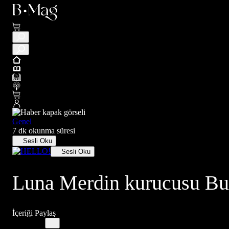
Genel
7 dk okunma süresi
Sesli Oku
Sesli Oku
Luna Merdin kurucusu Bu
İçeriği Paylaş