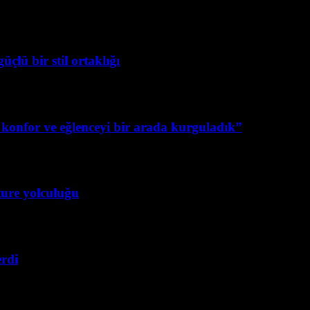
ü bir stil ortaklığı
konfor ve eğlenceyi bir arada kurguladık”
ture yolculuğu
rdi