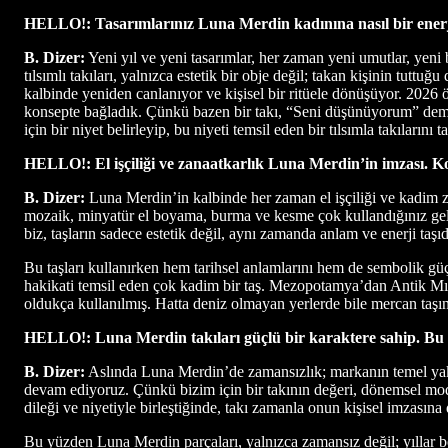
HELLO!: Tasarımlarınız Luna Merdin kadınına nasıl bir enerj
B. Dizer:
Yeni yıl ve yeni tasarımlar, her zaman yeni umutlar, yeni 
tılsımlı takıları, yalnızca estetik bir obje değil; takan kişinin tuttuğu
kalbinde yeniden canlanıyor ve kişisel bir ritüele dönüşüyor. 2026
konsepte bağladık. Çünkü bazen bir takı, “Seni düşünüyorum” dem
için bir niyet belirleyip, bu niyeti temsil eden bir tılsımla takıları
HELLO!: El işçiliği ve zanaatkarlık Luna Merdin’in imzası. Kol
B. Dizer:
Luna Merdin’in kalbinde her zaman el işçiliği ve kadim zana
mozaik, minyatür el boyama, burma ve kesme çok kullandığınız gelenek
biz, taşların sadece estetik değil, aynı zamanda anlam ve enerji taşı
Bu taşları kullanırken hem tarihsel anlamlarını hem de sembolik güçle
hakikati temsil eden çok kadim bir taş. Mezopotamya’dan Antik Mısır
oldukça kullanılmış. Hatta deniz olmayan yerlerde bile mercan taşın
HELLO!: Luna Merdin takıları güçlü bir karaktere sahip. Bu s
B. Dizer:
Aslında Luna Merdin’de zamansızlık; markanın temel yaklaş
devam ediyoruz. Çünkü bizim için bir takının değeri, dönemsel m
dileği ve niyetiyle birleştiğinde, takı zamanla onun kişisel imzasına 
Bu yüzden Luna Merdin parçaları, yalnızca zamansız değil; yıllar bo