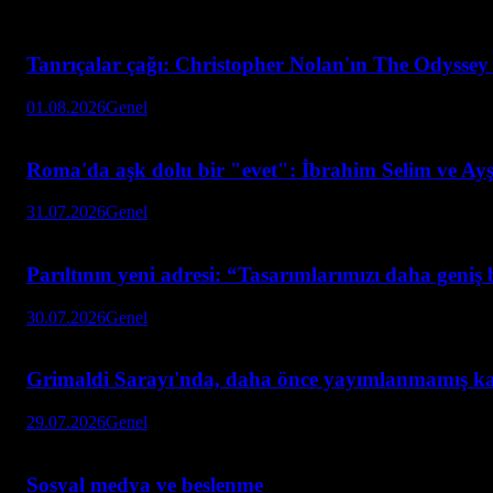
Tanrıçalar çağı: Christopher Nolan'ın The Odyssey 
01.08.2026
Genel
Roma'da aşk dolu bir "evet": İbrahim Selim ve Ay
31.07.2026
Genel
Parıltının yeni adresi: “Tasarımlarımızı daha geni
30.07.2026
Genel
Grimaldi Sarayı'nda, daha önce yayımlanmamış ka
29.07.2026
Genel
Sosyal medya ve beslenme