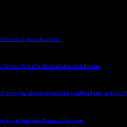
filmindeki efsane kadınlar
şe Şeyma Keten'in düğününden özel kareler
ş bir deneyim alanına taşımanın mutluluğunu yaşıyoruz
releriyle Monako Prensesi Charlene