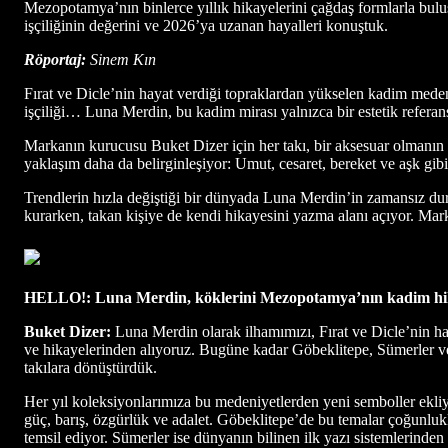
Mezopotamya’nın binlerce yıllık hikayelerini çağdaş formlarla buluş
işçiliğinin değerini ve 2026’ya uzanan hayalleri konuştuk.
Röportaj:
Sinem Kın
Fırat ve Dicle’nin hayat verdiği topraklardan yükselen kadim medeni
işçiliği… Luna Merdin, bu kadim mirası yalnızca bir estetik referans 
Markanın kurucusu Buket Dizer için her takı, bir aksesuar olmanın öt
yaklaşım daha da belirginleşiyor: Umut, cesaret, bereket ve aşk gibi b
Trendlerin hızla değiştiği bir dünyada Luna Merdin’in zamansız duruş
kurarken, takan kişiye de kendi hikayesini yazma alanı açıyor. Marka,
HELLO!: Luna Merdin, köklerini Mezopotamya’nın kadim hikaye
Buket Dizer:
Luna Merdin olarak ilhamımızı, Fırat ve Dicle’nin ha
ve hikayelerinden alıyoruz. Bugüne kadar Göbeklitepe, Sümerler ve 
takılara dönüştürdük.
Her yıl koleksiyonlarımıza bu medeniyetlerden yeni semboller ekliyo
güç, barış, özgürlük ve adalet. Göbeklitepe’de bu temalar çoğunluk
temsil ediyor. Sümerler ise dünyanın bilinen ilk yazı sistemlerinden 