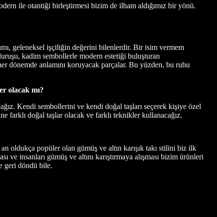
dern ile otantiği birleştirmesi bizim de ilham aldığımız bir yönü.
mı, geleneksel işçiliğin değerini bilenlerdir. Bir isim vermem
i duruşu, kadim sembollerle modern estetiği buluşturan
ve her dönemde anlamını koruyacak parçalar. Bu yüzden, bu ruhu
ler olacak mı?
cağız. Kendi sembollerini ve kendi doğal taşları seçerek kişiye özel
yine farklı doğal taşlar olacak ve farklı teknikler kullanacağız.
 oldukça popüler olan gümüş ve altın karışık takı stilini biz ilk
ve insanları gümüş ve altını karıştırmaya alışması bizim ürünleri
e geri döndü bile.