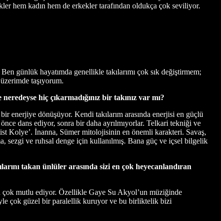
̈kler hem kadın hem de erkekler tarafından oldukça çok seviliyor.
. Ben günlük hayatımda genellikle takılarımı çok sık değiştirmem;
 üzerimde taşıyorum.
ve neredeyse hiç çıkarmadığınız bir takınız var mı?
ir enerjiye dönüşüyor. Kendi takılarım arasında enerjisi en güçlü
önce dans ediyor, sonra bir daha ayrılmıyorlar. Telkari tekniği ve
tist Kolye’. İnanna, Sümer mitolojisinin en önemli karakteri. Savaş,
a, sezgi ve ruhsal denge için kullanılmış. Bana güç ve içsel bilgelik
ını takan ünlüler arasında sizi en çok heyecanlandıran
en çok mutlu ediyor. Özellikle Gaye Su Akyol’un müziğinde
e çok güzel bir paralellik kuruyor ve bu birliktelik bizi