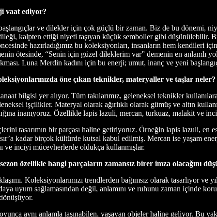
i vaat ediyor?
başlangıçlar ve dilekler için çok güçlü bir zaman. Biz de bu dönemi, n
 dileği, kalpten ettiği niyeti taşıyan küçük semboller gibi düşünülebilir
 öncesinde hazırladığımız bu koleksiyonları, insanların hem kendileri için
enin ötesinde, “Senin için güzel dileklerim var” demenin en anlamlı yol
nı takması. Luna Merdin kadını için bu enerji; umut, inanç ve yeni başlangı
eksiyonlarınızda öne çıkan teknikler, materyaller ve taşlar neler?
at bilgisi yer alıyor. Tüm takılarımız, geleneksel teknikler kullanılarak
sel işçilikler. Materyal olarak ağırlıklı olarak gümüş ve altın kullanı
dığına inanıyoruz. Özellikle lapis lazuli, mercan, turkuaz, malakit ve inc
rini tasarımın bir parçası haline getiriyoruz. Örneğin lapis lazuli, en es
’a kadar birçok kültürde kutsal kabul edilmiş. Mercan ise yaşam enerji
ı ve inciyi mücevherlerde oldukça kullanmışlar.
ezon özellikle hangi parçaların zamansız birer imza olacağını düş
ımı. Koleksiyonlarımızı trendlerden bağımsız olarak tasarlıyor ve yıll
odaya uyum sağlamasından değil, anlamını ve ruhunu zaman içinde koruy
dönüşüyor.
yunca aynı anlamla taşınabilen, yaşayan objeler haline geliyor. Bu yaklaş