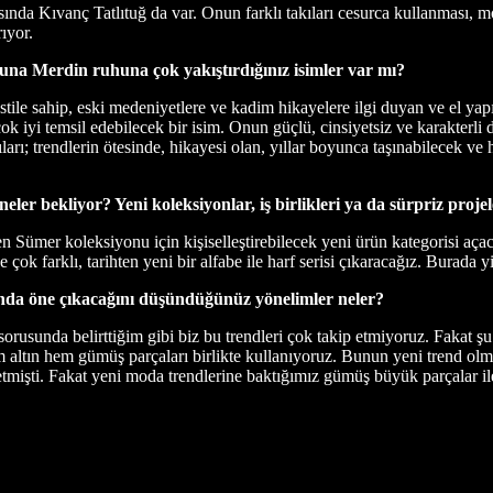
asında Kıvanç Tatlıtuğ da var. Onun farklı takıları cesurca kullanması, mo
ıyor.
Luna Merdin ruhuna çok yakıştırdığınız isimler var mı?
tile sahip, eski medeniyetlere ve kadim hikayelere ilgi duyan ve el yapı
k iyi temsil edebilecek bir isim. Onun güçlü, cinsiyetsiz ve karakterl
ları; trendlerin ötesinde, hikayesi olan, yıllar boyunca taşınabilecek 
r bekliyor? Yeni koleksiyonlar, iş birlikleri ya da sürpriz proje
 Sümer koleksiyonu için kişiselleştirebilecek yeni ürün kategorisi aça
ise çok farklı, tarihten yeni bir alfabe ile harf serisi çıkaracağız. Burada 
da öne çıkacağını düşündüğünüz yönelimler neler?
orusunda belirttiğim gibi biz bu trendleri çok takip etmiyoruz. Fakat şu an
tın hem gümüş parçaları birlikte kullanıyoruz. Bunun yeni trend olması 
etmişti. Fakat yeni moda trendlerine baktığımız gümüş büyük parçalar il