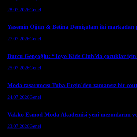
28.07.2026
Genel
Yasemin Öğün & Betina Demişulam iki markadan güçl
27.07.2026
Genel
Burcu Gençoğlu: “Joyo Kids Club’da çocuklar için 
25.07.2026
Genel
Moda tasarımcısı Tuba Ergin'den zamansız bir cou
24.07.2026
Genel
Vakko Esmod Moda Akademisi yeni mezunlarını ve
23.07.2026
Genel