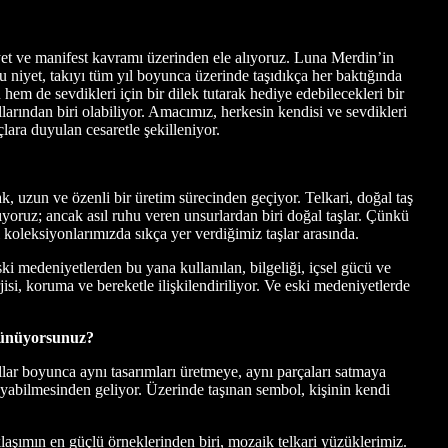
iyet ve manifest kavramı üzerinden ele alıyoruz. Luna Merdin’in
. Bu niyet, takıyı tüm yıl boyunca üzerinde taşıdıkça her baktığında
 hem de sevdikleri için bir dilek tutarak hediye edebilecekleri bir
larından biri olabiliyor. Amacımız, herkesin kendisi ve sevdikleri
çlara duyulan cesaretle şekilleniyor.
, uzun ve özenli bir üretim sürecinden geçiyor. Telkari, doğal taş
yoruz; ancak asıl ruhu veren unsurlardan biri doğal taşlar. Çünkü
i koleksiyonlarımızda sıkça yer verdiğimiz taşlar arasında.
ki medeniyetlerden bu yana kullanılan, bilgeliği, içsel gücü ve
si, koruma ve bereketle ilişkilendiriliyor. Ve eski medeniyetlerde
ünüyorsunuz?
ar boyunca aynı tasarımları üretmeye, aynı parçaları satmaya
abilmesinden geliyor. Üzerinde taşınan sembol, kişinin kendi
ımın en güçlü örneklerinden biri, mozaik telkari yüzüklerimiz.