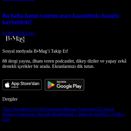
Bu hafta hangi yatırım aracı kazandırdı, hangisi
kaybettirdi?
01.08.2026
Genel
Sosyal medyada
B•Mag’i Takip Et!
88 dergi yayını, ilham veren podcastler, dikey diziler ve yapay zekâ
destekli içerikler bir arada. Ekranlarınızı dik tutun.
Dergiler
Tüm Dergiler
Ceo Life
Formsante
Maison Française
All About
History
Atlas
Auto Show
B-Mag
Burda
Ev Bahçe
Evim
HELLO!
Hey
Girl