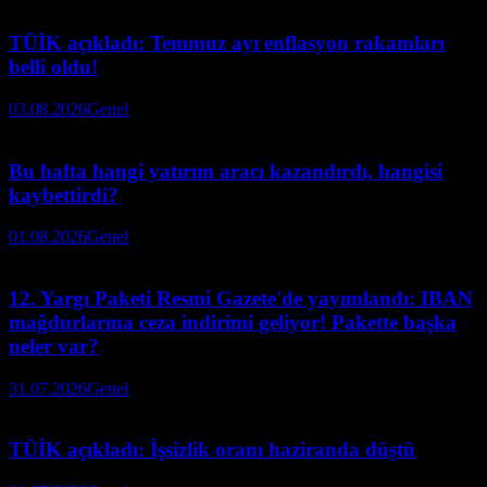
TÜİK açıkladı: Temmuz ayı enflasyon rakamları
belli oldu!
03.08.2026
Genel
Bu hafta hangi yatırım aracı kazandırdı, hangisi
kaybettirdi?
01.08.2026
Genel
12. Yargı Paketi Resmi Gazete'de yayımlandı: IBAN
mağdurlarına ceza indirimi geliyor! Pakette başka
neler var?
31.07.2026
Genel
TÜİK açıkladı: İşsizlik oranı haziranda düştü