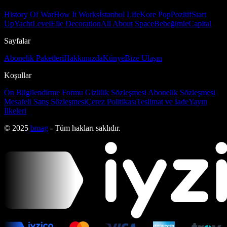
History Of War
How It Works
İstanbul Life
Kore Pop
Pozitif
Start
Up
Yacht
Level
Elle Decoration
All About Space
Bebeğimle
Capital
Sayfalar
Abonelik Paketleri
Hakkımızda
Künye
Bize Ulaşın
Koşullar
Ön Bilgilendirme Formu
Gizlilik Sözleşmesi
Abonelik Sözleşmesi
Mesafeli Satış Sözleşmesi
Çerez Politikası
Teslimat ve İade
Yayın
İlkeleri
© 2025
bmag
- Tüm hakları saklıdır.