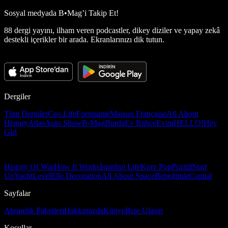
Sosyal medyada
B•Mag’i Takip Et!
88 dergi yayını, ilham veren podcastler, dikey diziler ve yapay zekâ
destekli içerikler bir arada. Ekranlarınızı dik tutun.
Dergiler
Tüm Dergiler
Ceo Life
Formsante
Maison Française
All About
History
Atlas
Auto Show
B-Mag
Burda
Ev Bahçe
Evim
HELLO!
Hey
Girl
History Of War
How It Works
İstanbul Life
Kore Pop
Pozitif
Start
Up
Yacht
Level
Elle Decoration
All About Space
Bebeğimle
Capital
Sayfalar
Abonelik Paketleri
Hakkımızda
Künye
Bize Ulaşın
Koşullar