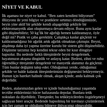
NİYET VE KABUL
İlk aşaması ise niyet ve kabul. “Ben zaten kendimi biliyorum”
illüzyonu ile yeni bilgiye ve pratiklere sırtımızı döndüğümüzde,
beyin yine aktif bir şekilde kendi alışageldiği şekliyle bir
elektromanyetik alan oluşturmaya devam ediyor. Bunu aynı kaslar
gibi düşünebiliriz; 50 kg’lik bir ağırlığı hemen kaldıramayız, öyle
değil mi? Pratik ve çaba gerektirir. Çalıştıkça kaslar güçlenir ve
kaldıramadığınız bir ağırlık artık ağırlık olmaktan çıkmıştır. Beyni,
alışılmışı daha iyi yapma üzerine kurulu bir sistem gibi düşünebiliriz.
Düşünme tarzımız hep kendini tekrar eden bir kısır döngüye
hapsolur. Bu nedenle farklı titreşimlerle beyni dengelemek,
hayatımızın akışına dinginlik ve anlayış katar. Bedeni, zihni ve ruhu
öğrendikçe titreşimler dengelenir ve manyetik alanımız da güçlenir.
Tüm bunlar değişimi talep eder. Olduğumuz yerde, olduğumuz
şekilde ve halde kalarak titreşimlerimizin değişmesini bekleyemeyiz.
Bunun için hareket halinde olmak, akışın içinde, anda kalmak çok
değerlidir.
Beden, atalarımızdan gelen ve içinde bulunduğumuz yaşantıda
tecrübe ettiklerimizi hücre hafızasında depolar. Bunlara tetik
noktaları da diyebiliriz. Titreşimler, bu tetikleyicilerden özgürleşmeyi
sağlayan birer araçtır. Bedende hapsolmuş bir travmayı çözümlemek
için her zaman ne olduğunu bilmeye ihtiyacımız olmayabilir.