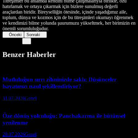
Titreşimler bu anlamda kendini bilme çalışmalarıyla birlikte, özü
hatırlamak ve ortaya çıkarmak için bizlere sunulmuş değerli
araçlardan biridir. Bireyselliğin ötesinde, içinde yaşadığımız aile,
toplum, dünya ve kozmos için de bu titreşimleri okumayı öğrenmek
ve kendimizi bilme yolunda şuurumuzu yükseltmek, her birimizin en
önemli sorumluluğudur.
Önceki
Sonraki
Benzer Haberler
Mutluluğun sırrı zihninizde saklı: Düşünceler
hayatınızı nasıl şekillendiriyor?
31.07.2026
Genel
Öze dönüş yolculuğu: Panchakarma ile bütünsel
yenilenme
28.07.2026
Genel