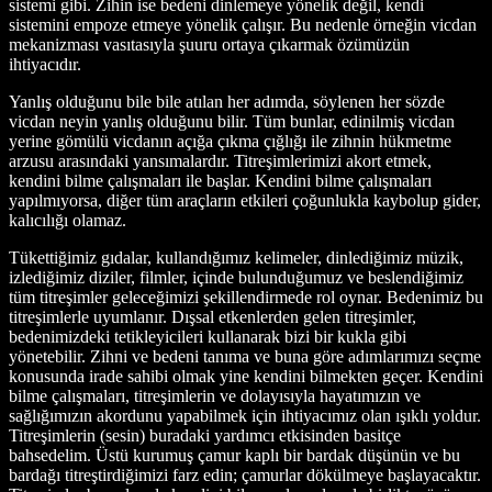
sistemi gibi. Zihin ise bedeni dinlemeye yönelik değil, kendi
sistemini empoze etmeye yönelik çalışır. Bu nedenle örneğin vicdan
mekanizması vasıtasıyla şuuru ortaya çıkarmak özümüzün
ihtiyacıdır.
Yanlış olduğunu bile bile atılan her adımda, söylenen her sözde
vicdan neyin yanlış olduğunu bilir. Tüm bunlar, edinilmiş vicdan
yerine gömülü vicdanın açığa çıkma çığlığı ile zihnin hükmetme
arzusu arasındaki yansımalardır. Titreşimlerimizi akort etmek,
kendini bilme çalışmaları ile başlar. Kendini bilme çalışmaları
yapılmıyorsa, diğer tüm araçların etkileri çoğunlukla kaybolup gider,
kalıcılığı olamaz.
Tükettiğimiz gıdalar, kullandığımız kelimeler, dinlediğimiz müzik,
izlediğimiz diziler, filmler, içinde bulunduğumuz ve beslendiğimiz
tüm titreşimler geleceğimizi şekillendirmede rol oynar. Bedenimiz bu
titreşimlerle uyumlanır. Dışsal etkenlerden gelen titreşimler,
bedenimizdeki tetikleyicileri kullanarak bizi bir kukla gibi
yönetebilir. Zihni ve bedeni tanıma ve buna göre adımlarımızı seçme
konusunda irade sahibi olmak yine kendini bilmekten geçer. Kendini
bilme çalışmaları, titreşimlerin ve dolayısıyla hayatımızın ve
sağlığımızın akordunu yapabilmek için ihtiyacımız olan ışıklı yoldur.
Titreşimlerin (sesin) buradaki yardımcı etkisinden basitçe
bahsedelim. Üstü kurumuş çamur kaplı bir bardak düşünün ve bu
bardağı titreştirdiğimizi farz edin; çamurlar dökülmeye başlayacaktır.