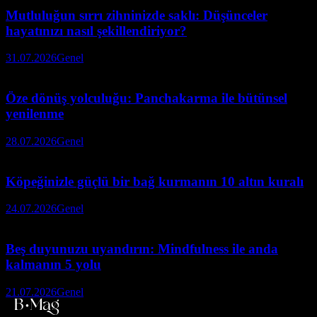
Mutluluğun sırrı zihninizde saklı: Düşünceler
hayatınızı nasıl şekillendiriyor?
31.07.2026
Genel
Öze dönüş yolculuğu: Panchakarma ile bütünsel
yenilenme
28.07.2026
Genel
Köpeğinizle güçlü bir bağ kurmanın 10 altın kuralı
24.07.2026
Genel
Beş duyunuzu uyandırın: Mindfulness ile anda
kalmanın 5 yolu
21.07.2026
Genel