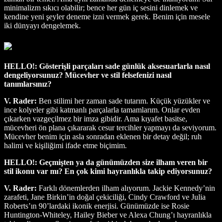
minimalizm sıkıcı olabilir; bence her gün iç sesini dinlemek ve
kendine yeni şeyler deneme izni vermek gerek. Benim için mesele
iki dünyayı dengelemek.
HELLO!: Gösterişli parçaları sade günlük aksesuarlarla nasıl
dengeliyorsunuz? Mücevher ve stil felsefenizi nasıl
tanımlarsınız?
V. Rader:
Ben stilimi her zaman sade tutarım. Küçük yüzükler ve
ince kolyeler gibi katmanlı parçalarla tamamlarım. Onlar evden
çıkarken vazgeçilmez bir imza gibidir. Ama kıyafet basitse,
mücevheri ön plana çıkararak cesur tercihler yapmayı da seviyorum.
Mücevher benim için asla sonradan eklenen bir detay değil; ruh
halimi ve kişiliğimi ifade etme biçimim.
HELLO!: Geçmişten ya da günümüzden size ilham veren bir
stil ikonu var mı? En çok kimi hayranlıkla takip ediyorsunuz?
V. Rader:
Farklı dönemlerden ilham alıyorum. Jackie Kennedy’nin
zarafeti, Jane Birkin’in doğal çekiciliği, Cindy Crawford ve Julia
Roberts’ın 90’lardaki ikonik enerjisi. Günümüzde ise Rosie
Huntington-Whiteley, Hailey Bieber ve Alexa Chung’ı hayranlıkla