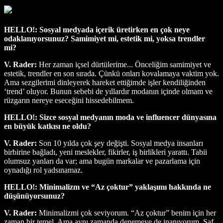
HELLO!: Sosyal medyada içerik üretirken en çok neye
odaklanıyorsunuz? Samimiyet mi, estetik mi, yoksa trendler
mi?
V. Rader:
Her zaman içsel dürtülerime... Önceliğim samimiyet ve
estetik, trendler en son sırada. Çünkü onları kovalamaya vaktim yok.
Ama sezgilerimi dinleyerek hareket ettiğimde işler kendiliğinden
‘trend’ oluyor. Bunun sebebi de yıllardır modanın içinde olmam ve
rüzgarın nereye eseceğini hissedebilmem.
HELLO!: Sizce sosyal medyanın moda ve influencer dünyasına
en büyük katkısı ne oldu?
V. Rader:
Son 10 yılda çok şey değişti. Sosyal medya insanları
birbirine bağladı, yeni meslekler, fikirler, iş birlikleri yarattı. Tabii
olumsuz yanları da var; ama bugün markalar ve pazarlama için
oynadığı rol yadsınamaz.
HELLO!: Minimalizm ve “Az çoktur” yaklaşımı hakkında ne
düşünüyorsunuz?
V. Rader:
Minimalizmi çok seviyorum. “Az çoktur” benim için her
zaman bir temel. Ama aynı zamanda denemeye de inanıyorum. Saf