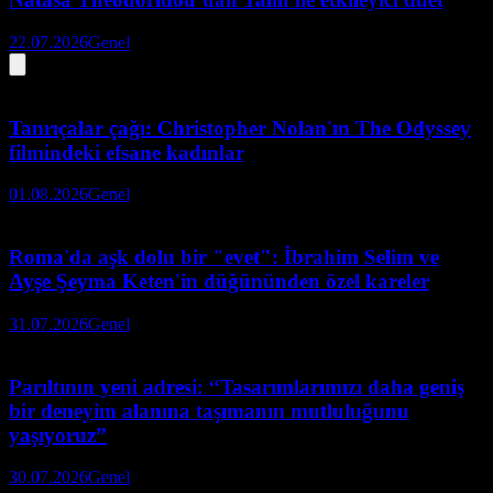
22.07.2026
Genel
Tanrıçalar çağı: Christopher Nolan'ın The Odyssey
filmindeki efsane kadınlar
01.08.2026
Genel
Roma'da aşk dolu bir "evet": İbrahim Selim ve
Ayşe Şeyma Keten'in düğününden özel kareler
31.07.2026
Genel
Parıltının yeni adresi: “Tasarımlarımızı daha geniş
bir deneyim alanına taşımanın mutluluğunu
yaşıyoruz”
30.07.2026
Genel