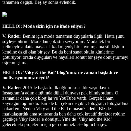
tamamen değişti. Beş ay sonra evlendik.
HELLO!: Moda sizin için ne ifade ediyor?
V. Rader:
Benim için moda tamamen duygularla ilgili. Hatta şunu
söyleyebilirim: Modadan çok stili seviyorum. Moda tek bir
kelimeyle anlatılamayacak kadar geniş bir kavram; ama stil kişinin
kendine özgü olan bir şey. Bu da beni sanat okulu günlerime
götürüyor; orada duyguları ve hayalleri somut bir şeye dönüştürmeyi
öğrenmiştim.
HELLO!: ‘Viky & the Kid’ blog’unuz ne zaman başladı ve
motivasyonunuz neydi?
V. Rader:
2015’te başladı. İlk oğlum Luca bir yaşındaydı.
Instagram’a adım attığımda dijital dünyayı pek bilmiyordum. O
zamanlar daha çok blog’lar ve YouTube vardı. Gerçek ilham
kaynağım oğlumdu. İsim de bir çekimde çıktı; fotoğrafçı fotoğraflara
bakarken “Neden Viky and the Kid olmasın?” dedi. Biz de
markalaştırdık ama sonrasında ben daha çok kreatif direktör rolüne
geçtikçe Viky Rader’e dönüştü. Yine de ‘Viky and the Kid’
gelecekteki projelerim için geri dönmek istediğim bir şey.