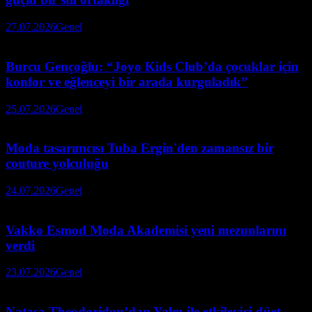
27.07.2026
Genel
Burcu Gençoğlu: “Joyo Kids Club’da çocuklar için
konfor ve eğlenceyi bir arada kurguladık”
25.07.2026
Genel
Moda tasarımcısı Tuba Ergin'den zamansız bir
couture yolculuğu
24.07.2026
Genel
Vakko Esmod Moda Akademisi yeni mezunlarını
verdi
23.07.2026
Genel
Natasa Theodoridou’dan Yalın ile etkileyici düet