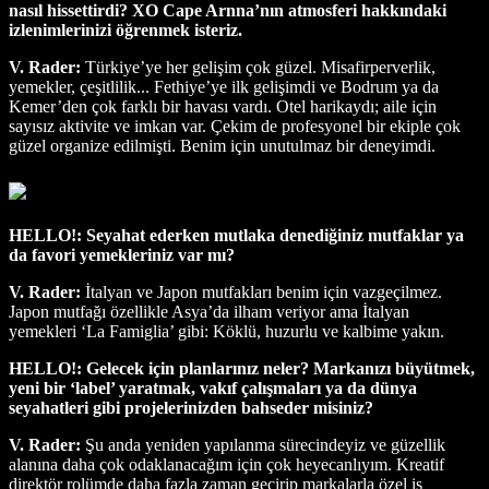
nasıl hissettirdi? XO Cape Arnna’nın atmosferi hakkındaki
izlenimlerinizi öğrenmek isteriz.
V. Rader:
Türkiye’ye her gelişim çok güzel. Misafirperverlik,
yemekler, çeşitlilik... Fethiye’ye ilk gelişimdi ve Bodrum ya da
Kemer’den çok farklı bir havası vardı. Otel harikaydı; aile için
sayısız aktivite ve imkan var. Çekim de profesyonel bir ekiple çok
güzel organize edilmişti. Benim için unutulmaz bir deneyimdi.
HELLO!: Seyahat ederken mutlaka denediğiniz mutfaklar ya
da favori yemekleriniz var mı?
V. Rader:
İtalyan ve Japon mutfakları benim için vazgeçilmez.
Japon mutfağı özellikle Asya’da ilham veriyor ama İtalyan
yemekleri ‘La Famiglia’ gibi: Köklü, huzurlu ve kalbime yakın.
HELLO!: Gelecek için planlarınız neler? Markanızı büyütmek,
yeni bir ‘label’ yaratmak, vakıf çalışmaları ya da dünya
seyahatleri gibi projelerinizden bahseder misiniz?
V. Rader:
Şu anda yeniden yapılanma sürecindeyiz ve güzellik
alanına daha çok odaklanacağım için çok heyecanlıyım. Kreatif
direktör rolümde daha fazla zaman geçirip markalarla özel iş