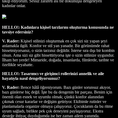
takip ediyorum. Sessiz zarafeti asi bir dokunuşla dengeleyen
kadınlar onlar.
HELLO!: Kadınlara kişisel tarzlarını oluşturma konusunda ne
tavsiye edersiniz?
V. Rader:
Kişisel stilinizi oluşturmak en çok sizi siz yapan şeyi
anlamakla ilgili. Konfor ve stil yan yanadır. Bir görünümde rahat
hissetmiyorsanız, o sizin tarzınız değildir. İsterse sıra dışı bir kombin
olsun. Ama sizi siz gibi hissettiriyorsa işte o sizin stilinize uygundur.
İlham her yerde! Mimaride, doğada, insanlarda, filmlerde, tarihte ve
özellikle seyahatte.
HELLO!: Tasarımcı ve girişimci rollerinizi annelik ve aile
hayatıyla nasıl dengeliyorsunuz?
V. Rader:
Bence hâlâ öğreniyorum. Bazı günler sorunsuz akıyor,
bazı günlerse hiç değil. İşte bu da dengenin bir parçası. Benim için
önemli olan esnek ve uyumlu olmak; çünkü konfor alanından
çıkmak cesur kararlar ve değişim getiriyor. Ekibimle rutinler ve
planlamalarla organize olmaya çalışıyoruz. Çocuklarım da bu ritme
uyum sağladı, birlikte pek çok deneyimi paylaşıyoruz. Ekstra
desteğe ihtiyaç duyduğumda ise her zaman ailem yanımda.