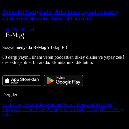
Grimaldi Sarayı'nda, daha önce yayımlanmamış
kareleriyle Monako Prensesi Charlene
29.07.2026
Genel
Sosyal medyada
B•Mag’i Takip Et!
88 dergi yayını, ilham veren podcastler, dikey diziler ve yapay zekâ
destekli içerikler bir arada. Ekranlarınızı dik tutun.
Dergiler
Tüm Dergiler
Ceo Life
Formsante
Maison Française
All About
History
Atlas
Auto Show
B-Mag
Burda
Ev Bahçe
Evim
HELLO!
Hey
Girl