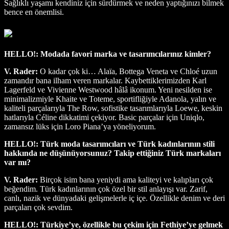
Sağlıklı yaşamı kendiniz için sürdürmek ve neden yaptığınızı bilmek
bence en önemlisi.
HELLO!: Modada favori marka ve tasarımcılarınız kimler?
V. Rader:
O kadar çok ki… Alaïa, Bottega Veneta ve Chloé uzun
zamandır bana ilham veren markalar. Kaybettiklerimizden Karl
Lagerfeld ve Vivienne Westwood hâlâ ikonum. Yeni nesilden ise
minimalizmiyle Khaite ve Toteme, sportifliğiyle Adanola, yalın ve
kaliteli parçalarıyla The Row, sofistike tasarımlarıyla Loewe, keskin
hatlarıyla Céline dikkatimi çekiyor. Basic parçalar için Uniqlo,
zamansız lüks için Loro Piana’ya yöneliyorum.
HELLO!: Türk moda tasarımcıları ve Türk kadınlarının stili
hakkında ne düşünüyorsunuz? Takip ettiğiniz Türk markaları
var mı?
V. Rader:
Birçok isim bana yeniydi ama kaliteyi ve kalıpları çok
beğendim. Türk kadınlarının çok özel bir stil anlayışı var. Zarif,
canlı, nazik ve dünyadaki gelişmelerle iç içe. Özellikle denim ve deri
parçaları çok sevdim.
HELLO!: Türkiye’ye, özellikle bu çekim için Fethiye’ye gelmek