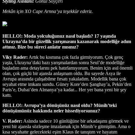
Styling Asistanı:
Gönül Soyçeri
Mekân için XO Cape Arnna’ya teşekkür ederiz.
HELLO!: Moda yolculuğunuz nasıl başladı? 17 yaşında
Ukrayna’da bir güzellik yarışmasını kazanarak modelliğe adım
attınız. Bize bu süreci anlatır mısınız?
Viky Rader:
Artık bu kısmına çok fazla girmiyorum. Çok genç
yaşta, Ukrayna’daki bazı yarışmalardan sonra Seul’de modelliğe
başladım ama detaylarını pek hatırlamıyorum. Benim için asıl önemli
olan, çok güçlü bir ajansla anlaşmam oldu. Bu sayede Asya ile
Avrupa arasında çalışabilme fırsatı yakaladım. Modellik bana çok
seyahat etme imkanı sundu. Güney Kore’den Şanghay’a, Pekin’den
Paris’e, Dubai’den Almanya’ya kadar... Her yer bana yeni bir şey
kattı.
HELLO!: Avrupa’ya dönüşünüz nasıl oldu? Münih’teki
dönüşümünüz hakkında neler hissediyorsunuz?
V. Rader:
Aslında sadece 10 günlüğüne bir arkadaşımı görmek ve
yeni bir ajansla sözleşme imzalamak için Münih’e gitmiştim. Ama o
kısa seyahatte gelecekteki eşim Klaus ile tanıştım ve hayatım