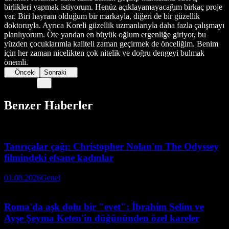
birlikleri yapmak istiyorum. Henüz açıklayamayacağım birkaç proje
var. Biri hayranı olduğum bir markayla, diğeri de bir güzellik
doktoruyla. Ayrıca Koreli güzellik uzmanlarıyla daha fazla çalışmayı
planlıyorum. Öte yandan en büyük oğlum ergenliğe giriyor, bu
yüzden çocuklarımla kaliteli zaman geçirmek de önceliğim. Benim
için her zaman nicelikten çok nitelik ve doğru dengeyi bulmak
önemli.
Önceki
Sonraki
Benzer Haberler
Tanrıçalar çağı: Christopher Nolan'ın The Odyssey
filmindeki efsane kadınlar
01.08.2026
Genel
Roma'da aşk dolu bir "evet": İbrahim Selim ve
Ayşe Şeyma Keten'in düğününden özel kareler