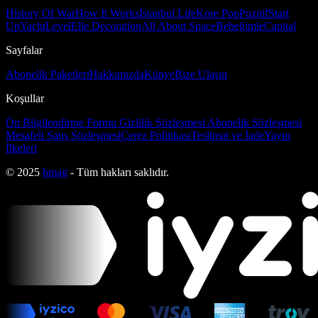
History Of War
How It Works
İstanbul Life
Kore Pop
Pozitif
Start
Up
Yacht
Level
Elle Decoration
All About Space
Bebeğimle
Capital
Sayfalar
Abonelik Paketleri
Hakkımızda
Künye
Bize Ulaşın
Koşullar
Ön Bilgilendirme Formu
Gizlilik Sözleşmesi
Abonelik Sözleşmesi
Mesafeli Satış Sözleşmesi
Çerez Politikası
Teslimat ve İade
Yayın
İlkeleri
© 2025
bmag
- Tüm hakları saklıdır.