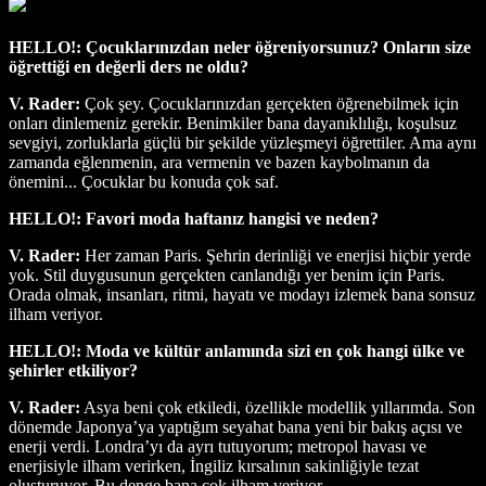
HELLO!: Çocuklarınızdan neler öğreniyorsunuz? Onların size
öğrettiği en değerli ders ne oldu?
V. Rader:
Çok şey. Çocuklarınızdan gerçekten öğrenebilmek için
onları dinlemeniz gerekir. Benimkiler bana dayanıklılığı, koşulsuz
sevgiyi, zorluklarla güçlü bir şekilde yüzleşmeyi öğrettiler. Ama aynı
zamanda eğlenmenin, ara vermenin ve bazen kaybolmanın da
önemini... Çocuklar bu konuda çok saf.
HELLO!: Favori moda haftanız hangisi ve neden?
V. Rader:
Her zaman Paris. Şehrin derinliği ve enerjisi hiçbir yerde
yok. Stil duygusunun gerçekten canlandığı yer benim için Paris.
Orada olmak, insanları, ritmi, hayatı ve modayı izlemek bana sonsuz
ilham veriyor.
HELLO!: Moda ve kültür anlamında sizi en çok hangi ülke ve
şehirler etkiliyor?
V. Rader:
Asya beni çok etkiledi, özellikle modellik yıllarımda. Son
dönemde Japonya’ya yaptığım seyahat bana yeni bir bakış açısı ve
enerji verdi. Londra’yı da ayrı tutuyorum; metropol havası ve
enerjisiyle ilham verirken, İngiliz kırsalının sakinliğiyle tezat
oluşturuyor. Bu denge bana çok ilham veriyor.