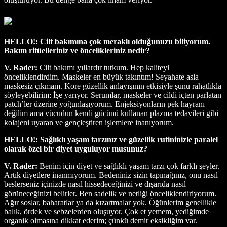
HELLO!: Cilt bakımına çok meraklı olduğunuzu biliyorum.
Bakım ritüelleriniz ve öncelikleriniz nedir?
V. Rader:
Cilt bakımı yıllardır tutkum. Hep kaliteyi
önceliklendirdim. Maskeler en büyük takıntım! Seyahate asla
maskesiz çıkmam. Kore güzellik anlayışının etkisiyle şunu rahatlıkla
söyleyebilirim: İşe yarıyor. Serumlar, maskeler ve cildi içten parlatan
patch’ler üzerine yoğunlaşıyorum. Enjeksiyonların pek hayranı
değilim ama vücudun kendi gücünü kullanan plazma tedavileri gibi
kolajeni uyaran ve gençleştiren işlemlere inanıyorum.
HELLO!: Sağlıklı yaşam tarzınız ve güzellik rutininizle paralel
olarak özel bir diyet uyguluyor musunuz?
V. Rader:
Benim için diyet ve sağlıklı yaşam tarzı çok farklı şeyler.
Artık diyetlere inanmıyorum. Bedeniniz sizin tapınağınız, onu nasıl
beslerseniz içinizde nasıl hissedeceğinizi ve dışarıda nasıl
görüneceğinizi belirler. Ben sadelik ve netliği önceliklendiriyorum.
Ağır soslar, baharatlar ya da kızartmalar yok. Öğünlerim genellikle
balık, ördek ve sebzelerden oluşuyor. Çok et yemem, yediğimde
organik olmasına dikkat ederim; çünkü demir eksikliğim var.