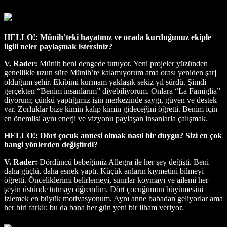
HELLO!: Münih’teki hayatınız ve orada kurduğunuz ekiple
ilgili neler paylaşmak istersiniz?
V. Rader:
Münih beni dengede tutuyor. Yeni projeler yüzünden
genellikle uzun süre Münih’te kalamıyorum ama orası yeniden şarj
olduğum şehir. Ekibimi kurmam yaklaşık sekiz yıl sürdü. Şimdi
gerçekten “Benim insanlarım” diyebiliyorum. Onlara “La Famiglia”
diyorum; çünkü yaptığımız işin merkezinde saygı, güven ve destek
var. Zorluklar bize kimin kalıp kimin gideceğini öğretti. Benim için
en önemlisi aynı enerji ve vizyonu paylaşan insanlarla çalışmak.
HELLO!: Dört çocuk annesi olmak nasıl bir duygu? Sizi en çok
hangi yönlerden değiştirdi?
V. Rader:
Dördüncü bebeğimiz Allegra ile her şey değişti. Beni
daha güçlü, daha esnek yaptı. Küçük anların kıymetini bilmeyi
öğretti. Önceliklerimi belirlemeyi, sınırlar koymayı ve ailemi her
şeyin üstünde tutmayı öğrendim. Dört çocuğumun büyümesini
izlemek en büyük motivasyonum. Aynı anne babadan geliyorlar ama
her biri farklı; bu da bana her gün yeni bir ilham veriyor.