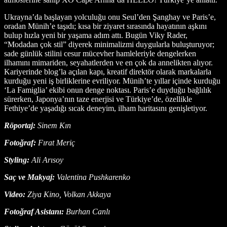
Ukrayna’da başlayan yolculuğu onu Seul’den Şanghay ve Paris’e,
oradan Münih’e taşıdı; kısa bir ziyaret sırasında hayatının aşkını
bulup hızla yeni bir yaşama adım attı. Bugün Viky Rader,
“Modadan çok stil” diyerek minimalizmi duygularla buluşturuyor;
sade günlük stilini cesur mücevher hamleleriyle dengelerken
ilhamını mimariden, seyahatlerden ve en çok da annelikten alıyor.
Kariyerinde blog’la açılan kapı, kreatif direktör olarak markalarla
kurduğu yeni iş birliklerine evriliyor. Münih’te yıllar içinde kurduğu
‘La Famiglia’ ekibi onun denge noktası. Paris’e duyduğu bağlılık
sürerken, Japonya’nın taze enerjisi ve Türkiye’de, özellikle
Fethiye’de yaşadığı sıcak deneyim, ilham haritasını genişletiyor.
Röportaj:
Sinem Kın
Fotoğraf:
Fırat Meriç
Styling:
Ali Arısoy
Saç ve Makyaj:
Valentina Pushkarenko
Video:
Ziya Kino, Volkan Akkaya
Fotoğraf Asistanı:
Burhan Canlı