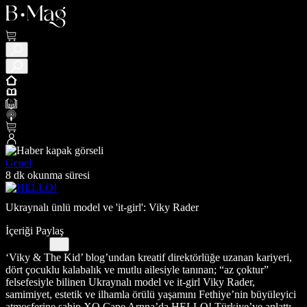
Genel
8 dk okunma süresi
Ukraynalı ünlü model ve 'it-girl': Viky Rader
İçeriği Paylaş
‘Viky & The Kid’ blog’undan kreatif direktörlüğe uzanan kariyeri,
dört çocuklu kalabalık ve mutlu ailesiyle tanınan; “az çoktur”
felsefesiyle bilinen Ukraynalı model ve it-girl Viky Rader,
samimiyet, estetik ve ilhamla örülü yaşamını Fethiye’nin büyüleyici
atmosferine sahip XO Cape Arnna’da HELLO! Türkiye’ye anlattı.