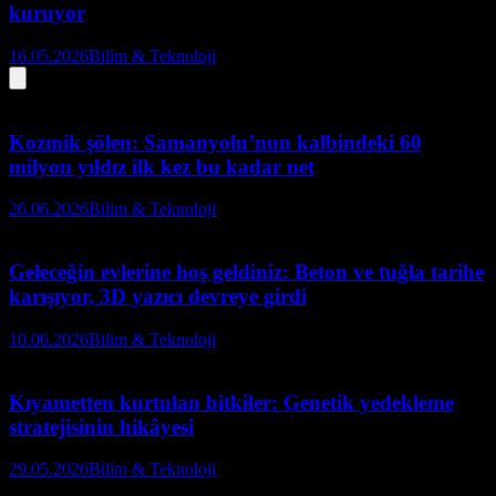
kuruyor
16.05.2026
Bilim & Teknoloji
Kozmik şölen: Samanyolu’nun kalbindeki 60
milyon yıldız ilk kez bu kadar net
26.06.2026
Bilim & Teknoloji
Geleceğin evlerine hoş geldiniz: Beton ve tuğla tarihe
karışıyor, 3D yazıcı devreye girdi
10.06.2026
Bilim & Teknoloji
Kıyametten kurtulan bitkiler: Genetik yedekleme
stratejisinin hikâyesi
29.05.2026
Bilim & Teknoloji