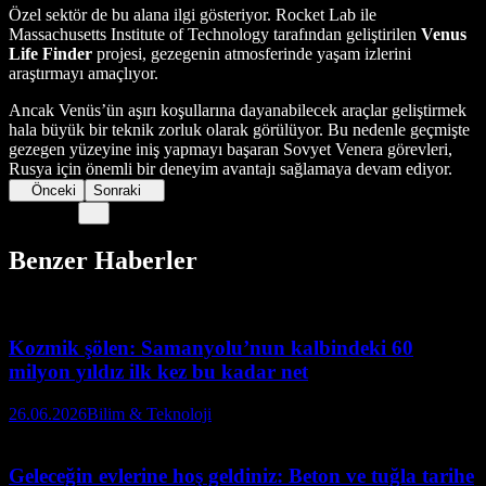
Özel sektör de bu alana ilgi gösteriyor. Rocket Lab ile
Massachusetts Institute of Technology tarafından geliştirilen
Venus
Life Finder
projesi, gezegenin atmosferinde yaşam izlerini
araştırmayı amaçlıyor.
Ancak Venüs’ün aşırı koşullarına dayanabilecek araçlar geliştirmek
hala büyük bir teknik zorluk olarak görülüyor. Bu nedenle geçmişte
gezegen yüzeyine iniş yapmayı başaran Sovyet Venera görevleri,
Rusya için önemli bir deneyim avantajı sağlamaya devam ediyor.
Önceki
Sonraki
Benzer Haberler
Kozmik şölen: Samanyolu’nun kalbindeki 60
milyon yıldız ilk kez bu kadar net
26.06.2026
Bilim & Teknoloji
Geleceğin evlerine hoş geldiniz: Beton ve tuğla tarihe