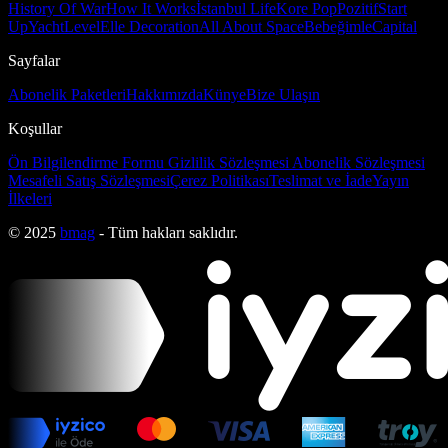
History Of War
How It Works
İstanbul Life
Kore Pop
Pozitif
Start
Up
Yacht
Level
Elle Decoration
All About Space
Bebeğimle
Capital
Sayfalar
Abonelik Paketleri
Hakkımızda
Künye
Bize Ulaşın
Koşullar
Ön Bilgilendirme Formu
Gizlilik Sözleşmesi
Abonelik Sözleşmesi
Mesafeli Satış Sözleşmesi
Çerez Politikası
Teslimat ve İade
Yayın
İlkeleri
© 2025
bmag
- Tüm hakları saklıdır.