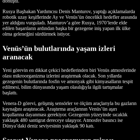
dönüştü.
Rusya Başbakan Yardımcısı Denis Manturov, yaptığı açıklamalarda
robotik uzay keşiflerinde Ay ve Venüs’ün öncelikli hedefler arasında
yer aldığını vurguladı. Manturov’a göre Rusya, 1970’lerde elde
edilen başarıların ardından başka bir gezegene iniş yapan ilk ülke
olma geleneğini sürdürmek istiyor.
Venüs’ün bulutlarında yaşam izleri
aranacak
Yeni görevin en dikkat çekici hedeflerinden biri Venüs atmosferinde
olası mikroorganizma izlerini araştırmak olacak. Son yıllarda
gezegenin bulutlarında fosfin ve amonyak gibi kimyasalların tespit
edilmesi, bilim dünyasında yaşam olasılığıyla ilgili tartışmalar
başlattı.
Venera-D görevi, gelişmiş sensörler ve ölçüm araçlarıyla bu gazların
kaynağını araştıracak. Araştırma araçlarının Venüs’ün aşırı
koşullarına dayanması gerekiyor. Gezegenin yüzeyinde sıcaklık
yaklaşık 480 santigrat dereceye ulaşıyor. Atmosfer basıncı ise
Dünya’daki deniz seviyesinin yaklaşık 90 katı.