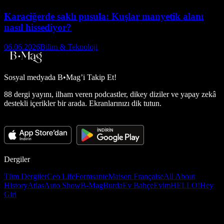
Karaciğerde saklı pusula: Kuşlar manyetik alanı
nasıl hissediyor?
06.06.2026
Bilim & Teknoloji
Sosyal medyada
B•Mag’i Takip Et!
88 dergi yayını, ilham veren podcastler, dikey diziler ve yapay zekâ
destekli içerikler bir arada. Ekranlarınızı dik tutun.
Dergiler
Tüm Dergiler
Ceo Life
Formsante
Maison Française
All About
History
Atlas
Auto Show
B-Mag
Burda
Ev Bahçe
Evim
HELLO!
Hey
Girl