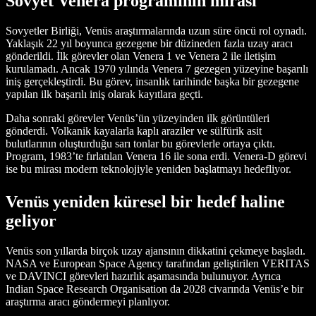
Sovyet Venera programının mirası
Sovyetler Birliği, Venüs araştırmalarında uzun süre öncü rol oynadı.
Yaklaşık 22 yıl boyunca gezegene bir düzineden fazla uzay aracı
gönderildi. İlk görevler olan Venera 1 ve Venera 2 ile iletişim
kurulamadı. Ancak 1970 yılında Venera 7 gezegen yüzeyine başarılı
iniş gerçekleştirdi. Bu görev, insanlık tarihinde başka bir gezegene
yapılan ilk başarılı iniş olarak kayıtlara geçti.
Daha sonraki görevler Venüs’ün yüzeyinden ilk görüntüleri
gönderdi. Volkanik kayalarla kaplı araziler ve sülfürik asit
bulutlarının oluşturduğu sarı tonlar bu görevlerle ortaya çıktı.
Program, 1983’te fırlatılan Venera 16 ile sona erdi. Venera-D görevi
ise bu mirası modern teknolojiyle yeniden başlatmayı hedefliyor.
Venüs yeniden küresel bir hedef haline
geliyor
Venüs son yıllarda birçok uzay ajansının dikkatini çekmeye başladı.
NASA ve European Space Agency tarafından geliştirilen VERITAS
ve DAVINCI görevleri hazırlık aşamasında bulunuyor. Ayrıca
Indian Space Research Organisation da 2028 civarında Venüs’e bir
araştırma aracı göndermeyi planlıyor.