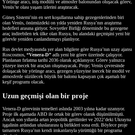
Yörünge aracı, iniş modülü ve atmosfer balonundan oluşacak görev,
Venüs’te olası yaşam izlerini araştıracak.
Güneş Sistemi’nin en sert koşullarına sahip gezegenlerinden biri
olan Venüs, önümüzdeki on yılda yeniden Rusya’nın araştırma
hedefleri arasına giriyor. Sovyetler Birliği döneminde bu gezegene
araç indirebilen tek ülke olan Rusya, bu alandaki geçmişini yeni bir
görevle yeniden canlandırmayı planlıyor.
Rus devlet medyasında yer alan bilgilere göre Rusya’nın uzay ajansı
Roscosmos,
“Venera-D”
adlı yeni bir görev üzerinde çalışıyor.
Planlanan fırlatma tarihi 2036 olarak açıklanıyor. Görev yalnızca
yüzeye inecek bir araçtan oluşmayacak. Proje; Venüs çevresinde
dolaşacak bir yörünge aracı, gezegen yüzeyine inecek bir modül ve
atmosferde süzülecek büyük bir balonu kapsayan çok aşamalı bir
keşif programı olacak.
Uzun geçmişi olan bir proje
Venera-D görevinin temelleri aslında 2003 yılına kadar uzanıyor.
Proje ilk aşamada ABD ile ortak bir görev olarak düşünülmüştü.
Ancak son yıllarda artan jeopolitik gerilimler ve 2022’deki Ukrayna
işgalinin ardından uluslararası iş birlikleri sona erdi. Böylece proje
tamamen Rusya’nın kendi imkanlarıyla yürüttüğü bir programa